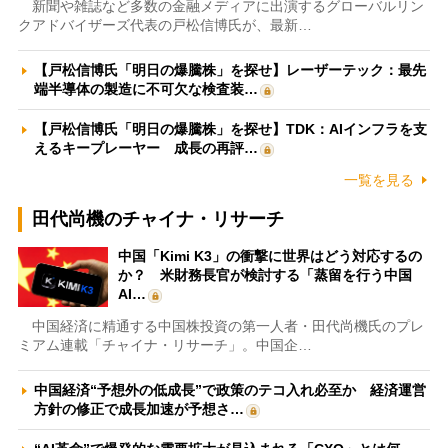
新聞や雑誌など多数の金融メディアに出演するグローバルリン
クアドバイザーズ代表の戸松信博氏が、最新…
【戸松信博氏「明日の爆騰株」を探せ】レーザーテック：最先
端半導体の製造に不可欠な検査装…
【戸松信博氏「明日の爆騰株」を探せ】TDK：AIインフラを支
えるキープレーヤー 成長の再評…
一覧を見る
田代尚機のチャイナ・リサーチ
中国「Kimi K3」の衝撃に世界はどう対応するの
か？ 米財務長官が検討する「蒸留を行う中国
AI…
中国経済に精通する中国株投資の第一人者・田代尚機氏のプレ
ミアム連載「チャイナ・リサーチ」。中国企…
中国経済“予想外の低成長”で政策のテコ入れ必至か 経済運営
方針の修正で成長加速が予想さ…