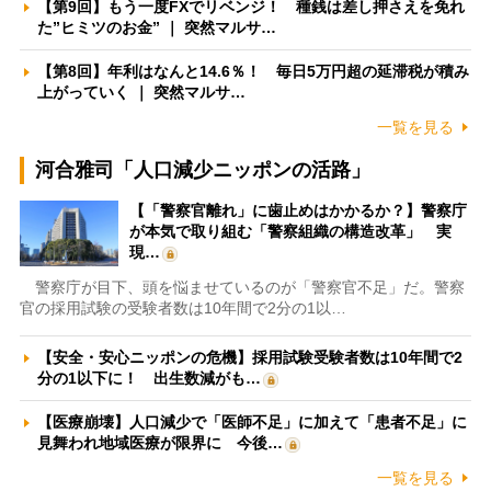
【第9回】もう一度FXでリベンジ！ 種銭は差し押さえを免れ
た”ヒミツのお金” ｜ 突然マルサ…
【第8回】年利はなんと14.6％！ 毎日5万円超の延滞税が積み
上がっていく ｜ 突然マルサ…
一覧を見る
河合雅司「人口減少ニッポンの活路」
【「警察官離れ」に歯止めはかかるか？】警察庁
が本気で取り組む「警察組織の構造改革」 実
現…
警察庁が目下、頭を悩ませているのが「警察官不足」だ。警察
官の採用試験の受験者数は10年間で2分の1以…
【安全・安心ニッポンの危機】採用試験受験者数は10年間で2
分の1以下に！ 出生数減がも…
【医療崩壊】人口減少で「医師不足」に加えて「患者不足」に
見舞われ地域医療が限界に 今後…
一覧を見る