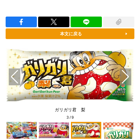
本文に戻る
ガリガリ君 梨
3
/
9