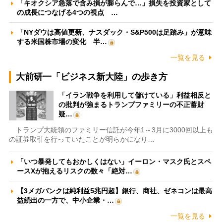
「キオクシア急落で含み損が膨らんで…」損失を投資家として
の成長につなげる4つの視点 …
「NYダウは高値更新、ナスダック・S&P500は足踏み」が意味
する米国株市場の変化 半…
一覧を見る
大前研一「ビジネス新大陸」の歩き方
「イラン戦争を利用して儲けている」利益相反と
の批判が強まるトランプファミリーの不正蓄財
疑…
トランプ大統領のファミリー信託が今年1～3月に3000回以上も
の証券取引を行っていたことが明らかになり…
「いつ暴発してもおかしくはない」イーロン・マスク氏とスペ
ースXが抱えるリスクの数々「絶対…
【3メガバンクは純利益5兆円超】銀行、商社、ゼネコンは最高
益続出の一方で、中小企業・…
一覧を見る