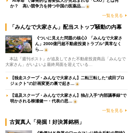
“AI革命”で爆発的な需要拡大が見込まれる「CXO」とは何
か？ 高い競争力を持つ中国の医薬品…
一覧を見る
「みんなで大家さん」配当ストップ騒動の内幕
《ついに見えた問題の核心》「みんなで大家さ
ん」2000億円超不動産投資トラブル“異常なく
ら…
本誌『週刊ポスト』が追及してきた不動産投資商品「みんなで
大家さん」がいよいよ最終局面を迎えている…
【独走スクープ・みんなで大家さん】二転三転した“成田プロ
ジェクト”の計画変更の裏で起き…
【追及スクープ・みんなで大家さん】独占入手“内部議事録”で
明かされる柳瀬健一・代表の思…
一覧を見る
古賀真人「発掘！好決算銘柄」