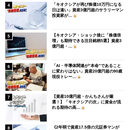
「キオクシアが再び株価10万円になる
4
日は遠い」資産3億円超のサラリーマン
投資家が…
【キオクシア・ショック後に「株価倍
5
増」も期待できる注目銘柄5選】資産3
億円超・…
「AI・半導体関連が“本命”であること
6
に変わりはない」資産20億円超の90歳
現役トレー…
【資産10億円超・かんちさんが厳
7
選！】「キオクシアの次」に資金が流
れる期待の高…
《2年弱で資産17.5倍の元証券マンが
8