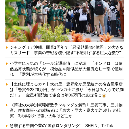
ジャングリア沖縄、開業1周年で「経済効果494億円」の大きな
ミスリード 事業の苦戦を覆い隠す“不透明すぎる巨大な数字”
小学生に人気の「シール流通事情」に変調 「ボンドロ」は依
然品薄状態が続くが、模倣品や類似品が大量流通し一部で値崩
れ 「選別が本格化する時代に」
【土俵に埋まるカネ】大の里、豊昇龍が黒星続きの名古屋場所
は「懸賞金2826万円」が下位力士に渡り「今日はみんなで焼肉
だ！」 金星4個配給で協会は年96万円の支出増に
《商社の大学別就職者数ランキングを解剖》三菱商事、三井物
産、住友商事への就職者は「東大・早大・慶大で約6割」の現
実 3大学以外で強い大学はどこか
急増する中国企業の“国籍ロンダリング” SHEIN、TikTok、