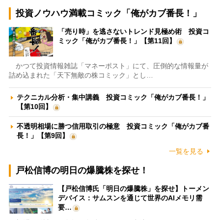
投資ノウハウ満載コミック「俺がカブ番長！」
「売り時」を逃さないトレンド見極め術 投資コ
ミック「俺がカブ番長！」【第11回】
かつて投資情報雑誌「マネーポスト」にて、圧倒的な情報量が
詰め込まれた「天下無敵の株コミック」とし…
テクニカル分析・集中講義 投資コミック「俺がカブ番長！」
【第10回】
不透明相場に勝つ信用取引の極意 投資コミック「俺がカブ番
長！」【第9回】
一覧を見る
戸松信博の明日の爆騰株を探せ！
【戸松信博氏「明日の爆騰株」を探せ】トーメン
デバイス：サムスンを通じて世界のAIメモリ需
要…