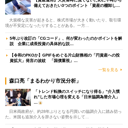
【資産運用】大災害時に慌てないために平時から
備えておきたい3つのポイント「資産の棚卸し…
大規模な災害が起きると、株式市場が大きく動いたり、取引環
境が不安定になったりすることがある。一方…
5年ぶり改訂の「CGコード」、何が変わったのかポイントを解
説 企業に成長投資の具体的な説…
【令和のPKOか】GPIFをめぐる片山財務相の「円資産への投
資拡大」発言の波紋 「国債重視」…
一覧を見る
森口亮「まるわかり市況分析」
「トレンド転換のスイッチになり得る」“介入慣
れ”した市場心理を変える「日米協調為替介入」
…
日米両政府が、約28年ぶりとなる円買いの協調介入に踏み切っ
た。米国も追加介入を辞さない姿勢を示して…