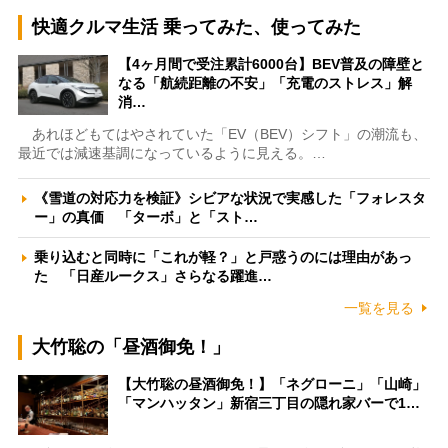
快適クルマ生活 乗ってみた、使ってみた
【4ヶ月間で受注累計6000台】BEV普及の障壁と
なる「航続距離の不安」「充電のストレス」解
消…
あれほどもてはやされていた「EV（BEV）シフト」の潮流も、
最近では減速基調になっているように見える。…
《雪道の対応力を検証》シビアな状況で実感した「フォレスタ
ー」の真価 「ターボ」と「スト…
乗り込むと同時に「これが軽？」と戸惑うのには理由があっ
た 「日産ルークス」さらなる躍進…
一覧を見る
大竹聡の「昼酒御免！」
【大竹聡の昼酒御免！】「ネグローニ」「山崎」
「マンハッタン」新宿三丁目の隠れ家バーで1…