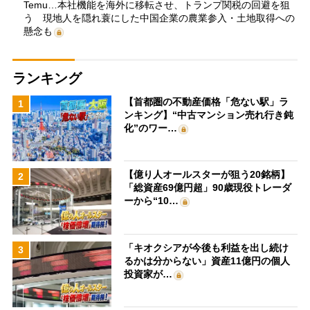
Temu…本社機能を海外に移転させ、トランプ関税の回避を狙
う 現地人を隠れ蓑にした中国企業の農業参入・土地取得への
懸念も
ランキング
【首都圏の不動産価格「危ない駅」ラ
1
ンキング】“中古マンション売れ行き鈍
化”のワー…
【億り人オールスターが狙う20銘柄】
2
「総資産69億円超」90歳現役トレーダ
ーから“10…
「キオクシアが今後も利益を出し続け
3
るかは分からない」資産11億円の個人
投資家が…