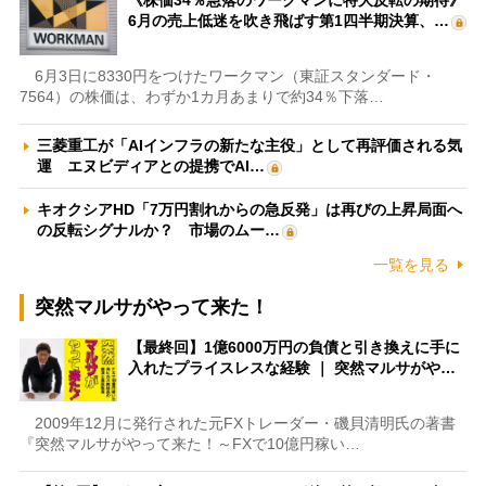
《株価34％急落のワークマンに特大反転の期待》
6月の売上低迷を吹き飛ばす第1四半期決算、…
6月3日に8330円をつけたワークマン（東証スタンダード・
7564）の株価は、わずか1カ月あまりで約34％下落…
三菱重工が「AIインフラの新たな主役」として再評価される気
運 エヌビディアとの提携でAI…
キオクシアHD「7万円割れからの急反発」は再びの上昇局面へ
の反転シグナルか？ 市場のムー…
一覧を見る
突然マルサがやって来た！
【最終回】1億6000万円の負債と引き換えに手に
入れたプライスレスな経験 ｜ 突然マルサがや…
2009年12月に発行された元FXトレーダー・磯貝清明氏の著書
『突然マルサがやって来た！～FXで10億円稼い…