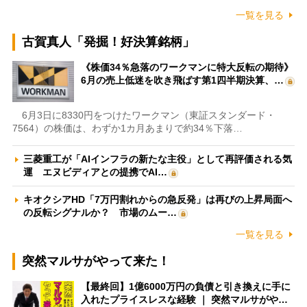
一覧を見る
古賀真人「発掘！好決算銘柄」
《株価34％急落のワークマンに特大反転の期待》
6月の売上低迷を吹き飛ばす第1四半期決算、…
6月3日に8330円をつけたワークマン（東証スタンダード・
7564）の株価は、わずか1カ月あまりで約34％下落…
三菱重工が「AIインフラの新たな主役」として再評価される気
運 エヌビディアとの提携でAI…
キオクシアHD「7万円割れからの急反発」は再びの上昇局面へ
の反転シグナルか？ 市場のムー…
一覧を見る
突然マルサがやって来た！
【最終回】1億6000万円の負債と引き換えに手に
入れたプライスレスな経験 ｜ 突然マルサがや…