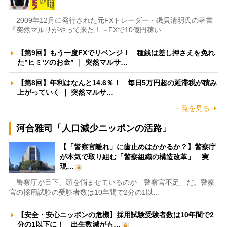
2009年12月に発行された元FXトレーダー・磯貝清明氏の著書
『突然マルサがやって来た！～FXで10億円稼い…
【第9回】もう一度FXでリベンジ！ 種銭は差し押さえを免れ
た”ヒミツのお金” ｜ 突然マルサ…
【第8回】年利はなんと14.6％！ 毎日5万円超の延滞税が積み
上がっていく ｜ 突然マルサ…
一覧を見る
河合雅司「人口減少ニッポンの活路」
【「警察官離れ」に歯止めはかかるか？】警察庁
が本気で取り組む「警察組織の構造改革」 実
現…
警察庁が目下、頭を悩ませているのが「警察官不足」だ。警察
官の採用試験の受験者数は10年間で2分の1以…
【安全・安心ニッポンの危機】採用試験受験者数は10年間で2
分の1以下に！ 出生数減がも…