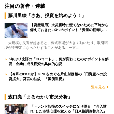
注目の著者・連載
藤川里絵「さあ、投資を始めよう！」
【資産運用】大災害時に慌てないために平時から
備えておきたい3つのポイント「資産の棚卸し…
大規模な災害が起きると、株式市場が大きく動いたり、取引環
境が不安定になったりすることがある。一方…
5年ぶり改訂の「CGコード」、何が変わったのかポイントを解
説 企業に成長投資の具体的な説…
【令和のPKOか】GPIFをめぐる片山財務相の「円資産への投
資拡大」発言の波紋 「国債重視」…
一覧を見る
森口亮「まるわかり市況分析」
「トレンド転換のスイッチになり得る」“介入慣
れ”した市場心理を変える「日米協調為替介入」