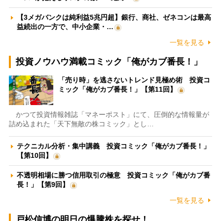
【3メガバンクは純利益5兆円超】銀行、商社、ゼネコンは最高
益続出の一方で、中小企業・…
一覧を見る
投資ノウハウ満載コミック「俺がカブ番長！」
「売り時」を逃さないトレンド見極め術 投資コ
ミック「俺がカブ番長！」【第11回】
かつて投資情報雑誌「マネーポスト」にて、圧倒的な情報量が
詰め込まれた「天下無敵の株コミック」とし…
テクニカル分析・集中講義 投資コミック「俺がカブ番長！」
【第10回】
不透明相場に勝つ信用取引の極意 投資コミック「俺がカブ番
長！」【第9回】
一覧を見る
戸松信博の明日の爆騰株を探せ！