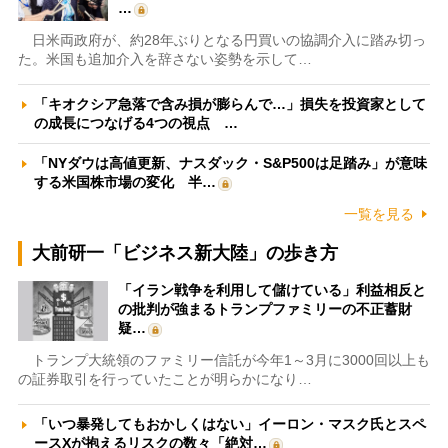
…
日米両政府が、約28年ぶりとなる円買いの協調介入に踏み切っ
た。米国も追加介入を辞さない姿勢を示して…
「キオクシア急落で含み損が膨らんで…」損失を投資家として
の成長につなげる4つの視点 …
「NYダウは高値更新、ナスダック・S&P500は足踏み」が意味
する米国株市場の変化 半…
一覧を見る
大前研一「ビジネス新大陸」の歩き方
「イラン戦争を利用して儲けている」利益相反と
の批判が強まるトランプファミリーの不正蓄財
疑…
トランプ大統領のファミリー信託が今年1～3月に3000回以上も
の証券取引を行っていたことが明らかになり…
「いつ暴発してもおかしくはない」イーロン・マスク氏とスペ
ースXが抱えるリスクの数々「絶対…