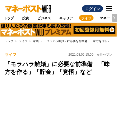
ログイン
トップ
投資
ビジネス
キャリア
ライフ
マネー
トップ
ライフ
家族
「モラハラ離婚」に必要な前準備 「味方を作る」「貯
ライフ
2021.08.05 15:00
女性セブン
「モラハラ離婚」に必要な前準備 「味
方を作る」「貯金」「覚悟」など
Loaded
:
87.48%
/
Unmute