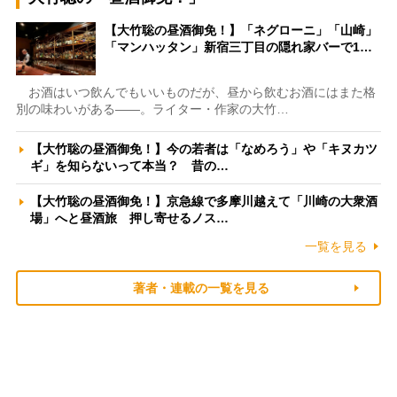
【大竹聡の昼酒御免！】「ネグローニ」「山崎」
「マンハッタン」新宿三丁目の隠れ家バーで1…
お酒はいつ飲んでもいいものだが、昼から飲むお酒にはまた格
別の味わいがある――。ライター・作家の大竹…
【大竹聡の昼酒御免！】今の若者は「なめろう」や「キヌカツ
ギ」を知らないって本当？ 昔の…
【大竹聡の昼酒御免！】京急線で多摩川越えて「川崎の大衆酒
場」へと昼酒旅 押し寄せるノス…
一覧を見る
著者・連載の一覧を見る