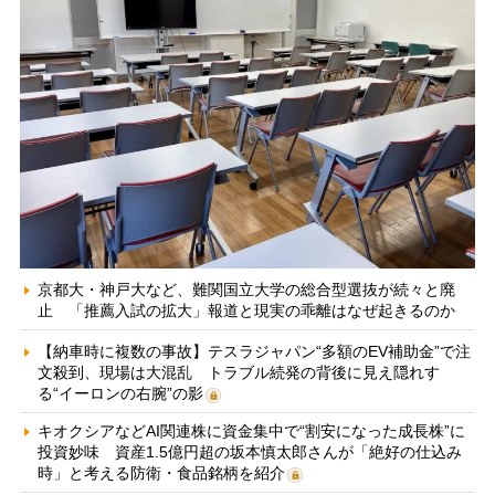
京都大・神戸大など、難関国立大学の総合型選抜が続々と廃
止 「推薦入試の拡大」報道と現実の乖離はなぜ起きるのか
【納車時に複数の事故】テスラジャパン“多額のEV補助金”で注
文殺到、現場は大混乱 トラブル続発の背後に見え隠れす
る“イーロンの右腕”の影
キオクシアなどAI関連株に資金集中で“割安になった成長株”に
投資妙味 資産1.5億円超の坂本慎太郎さんが「絶好の仕込み
時」と考える防衛・食品銘柄を紹介