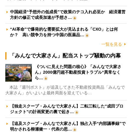
中国経済“予想外の低成長”で政策のテコ入れ必至か 経済運営
方針の修正で成長加速が予想さ…
“AI革命”で爆発的な需要拡大が見込まれる「CXO」とは何
か？ 高い競争力を持つ中国の医薬品…
一覧を見る
「みんなで大家さん」配当ストップ騒動の内幕
《ついに見えた問題の核心》「みんなで大家さ
ん」2000億円超不動産投資トラブル“異常なく
ら…
本誌『週刊ポスト』が追及してきた不動産投資商品「みんなで
大家さん」がいよいよ最終局面を迎えている…
【独走スクープ・みんなで大家さん】二転三転した“成田プロ
ジェクト”の計画変更の裏で起き…
【追及スクープ・みんなで大家さん】独占入手“内部議事録”で
明かされる柳瀬健一・代表の思…