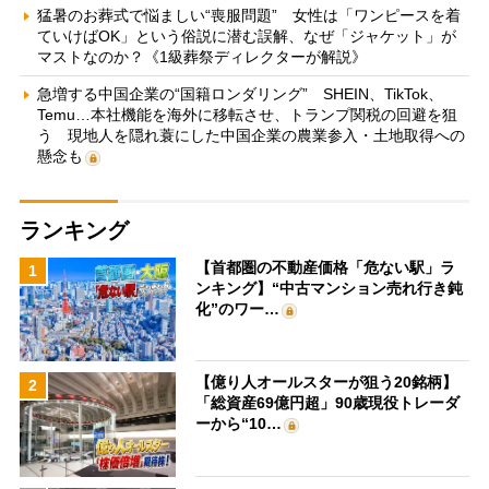
猛暑のお葬式で悩ましい“喪服問題” 女性は「ワンピースを着
ていけばOK」という俗説に潜む誤解、なぜ「ジャケット」が
マストなのか？《1級葬祭ディレクターが解説》
急増する中国企業の“国籍ロンダリング” SHEIN、TikTok、
Temu…本社機能を海外に移転させ、トランプ関税の回避を狙
う 現地人を隠れ蓑にした中国企業の農業参入・土地取得への
懸念も
ランキング
【首都圏の不動産価格「危ない駅」ラ
1
ンキング】“中古マンション売れ行き鈍
化”のワー…
【億り人オールスターが狙う20銘柄】
2
「総資産69億円超」90歳現役トレーダ
ーから“10…