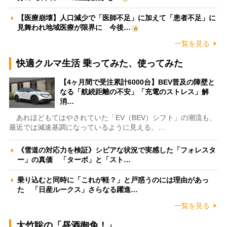
【医療崩壊】人口減少で「医師不足」に加えて「患者不足」に
見舞われ地域医療が限界に 今後…
一覧を見る
快適クルマ生活 乗ってみた、使ってみた
【4ヶ月間で受注累計6000台】BEV普及の障壁と
なる「航続距離の不安」「充電のストレス」解
消…
あれほどもてはやされていた「EV（BEV）シフト」の潮流も、
最近では減速基調になっているように見える。…
《雪道の対応力を検証》シビアな状況で実感した「フォレスタ
ー」の真価 「ターボ」と「スト…
乗り込むと同時に「これが軽？」と戸惑うのには理由があっ
た 「日産ルークス」さらなる躍進…
一覧を見る
大竹聡の「昼酒御免！」