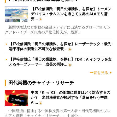
【戸松信博氏「明日の爆騰株」を探せ】トーメン
デバイス：サムスンを通じて世界のAIメモリ需
要…
新聞や雑誌など多数の金融メディアに出演するグローバルリン
クアドバイザーズ代表の戸松信博氏が、最新…
【戸松信博氏「明日の爆騰株」を探せ】レーザーテック：最先
端半導体の製造に不可欠な検査装…
【戸松信博氏「明日の爆騰株」を探せ】TDK：AIインフラを支
えるキープレーヤー 成長の再評…
一覧を見る
田代尚機のチャイナ・リサーチ
中国「Kimi K3」の衝撃に世界はどう対応するの
か？ 米財務長官が検討する「蒸留を行う中国
AI…
中国経済に精通する中国株投資の第一人者・田代尚機氏のプレ
ミアム連載「チャイナ・リサーチ」。中国企…