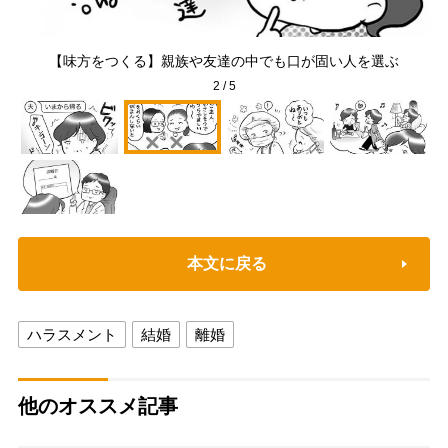
モラ
【
【味方をつくる】親族や友達の中でも口が固い人を選ぶ
2
/
5
本文に戻る
ハラスメント
結婚
離婚
他のオススメ記事