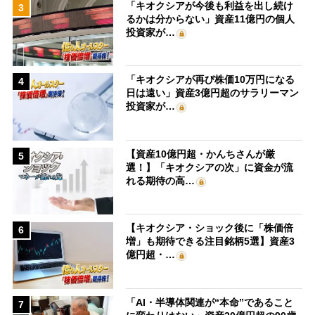
「キオクシアが今後も利益を出し続け
3
るかは分からない」資産11億円の個人
投資家が…
「キオクシアが再び株価10万円になる
4
日は遠い」資産3億円超のサラリーマン
投資家が…
【資産10億円超・かんちさんが厳
5
選！】「キオクシアの次」に資金が流
れる期待の高…
【キオクシア・ショック後に「株価倍
6
増」も期待できる注目銘柄5選】資産3
億円超・…
「AI・半導体関連が“本命”であること
7