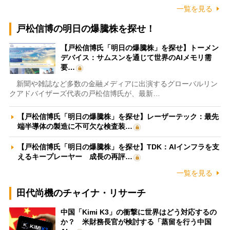
一覧を見る
戸松信博の明日の爆騰株を探せ！
【戸松信博氏「明日の爆騰株」を探せ】トーメン
デバイス：サムスンを通じて世界のAIメモリ需
要…
新聞や雑誌など多数の金融メディアに出演するグローバルリン
クアドバイザーズ代表の戸松信博氏が、最新…
【戸松信博氏「明日の爆騰株」を探せ】レーザーテック：最先
端半導体の製造に不可欠な検査装…
【戸松信博氏「明日の爆騰株」を探せ】TDK：AIインフラを支
えるキープレーヤー 成長の再評…
一覧を見る
田代尚機のチャイナ・リサーチ
中国「Kimi K3」の衝撃に世界はどう対応するの
か？ 米財務長官が検討する「蒸留を行う中国