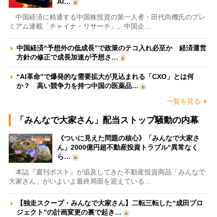
AI…
中国経済に精通する中国株投資の第一人者・田代尚機氏のプレ
ミアム連載「チャイナ・リサーチ」。中国企…
中国経済“予想外の低成長”で政策のテコ入れ必至か 経済運営
方針の修正で成長加速が予想さ…
“AI革命”で爆発的な需要拡大が見込まれる「CXO」とは何
か？ 高い競争力を持つ中国の医薬品…
一覧を見る
「みんなで大家さん」配当ストップ騒動の内幕
《ついに見えた問題の核心》「みんなで大家さ
ん」2000億円超不動産投資トラブル“異常なく
ら…
本誌『週刊ポスト』が追及してきた不動産投資商品「みんなで
大家さん」がいよいよ最終局面を迎えている…
【独走スクープ・みんなで大家さん】二転三転した“成田プロ
ジェクト”の計画変更の裏で起き…