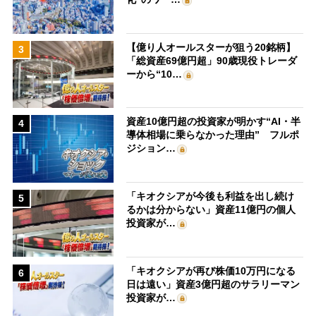
【億り人オールスターが狙う20銘柄】
3
「総資産69億円超」90歳現役トレーダ
ーから“10…
資産10億円超の投資家が明かす“AI・半
4
導体相場に乗らなかった理由” フルポ
ジション…
「キオクシアが今後も利益を出し続け
5
るかは分からない」資産11億円の個人
投資家が…
「キオクシアが再び株価10万円になる
6
日は遠い」資産3億円超のサラリーマン
投資家が…