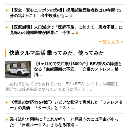
【安全・安心ニッポンの危機】採用試験受験者数は10年間で2
分の1以下に！ 出生数減がも…
【医療崩壊】人口減少で「医師不足」に加えて「患者不足」に
見舞われ地域医療が限界に 今後…
一覧を見る
快適クルマ生活 乗ってみた、使ってみた
【4ヶ月間で受注累計6000台】BEV普及の障壁と
なる「航続距離の不安」「充電のストレス」解
消…
あれほどもてはやされていた「EV（BEV）シフト」の潮流も、
最近では減速基調になっているように見える。…
《雪道の対応力を検証》シビアな状況で実感した「フォレスタ
ー」の真価 「ターボ」と「スト…
乗り込むと同時に「これが軽？」と戸惑うのには理由があっ
た 「日産ルークス」さらなる躍進…