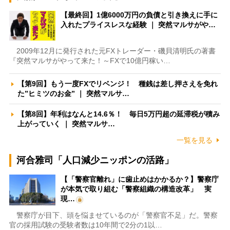
【最終回】1億6000万円の負債と引き換えに手に
入れたプライスレスな経験 ｜ 突然マルサがや…
2009年12月に発行された元FXトレーダー・磯貝清明氏の著書
『突然マルサがやって来た！～FXで10億円稼い…
【第9回】もう一度FXでリベンジ！ 種銭は差し押さえを免れ
た”ヒミツのお金” ｜ 突然マルサ…
【第8回】年利はなんと14.6％！ 毎日5万円超の延滞税が積み
上がっていく ｜ 突然マルサ…
一覧を見る
河合雅司「人口減少ニッポンの活路」
【「警察官離れ」に歯止めはかかるか？】警察庁
が本気で取り組む「警察組織の構造改革」 実
現…
警察庁が目下、頭を悩ませているのが「警察官不足」だ。警察
官の採用試験の受験者数は10年間で2分の1以…