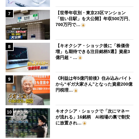
【世帯年収別・東京23区マンション
7
「狙い目駅」を大公開】年収500万円、
700万円で…
【キオクシア・ショック後に「株価倍
8
増」も期待できる注目銘柄5選】資産3
億円超・…
《利益は年5億円前後》住み込みバイト
9
から“ギガ大家さん”となった資産200億
円税理…
キオクシア・ショックで「次にマネー
10
が流れる」16銘柄 AI相場の裏で割安
に放置され…