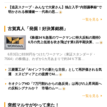
【追及スクープ・みんなで大家さん】独占入手“内部議事録”で
明かされる柳瀬健一・代表の思…
一覧を見る
古賀真人「発掘！好決算銘柄」
《株価34％急落のワークマンに特大反転の期待》
6月の売上低迷を吹き飛ばす第1四半期決算、…
6月3日に8330円をつけたワークマン（東証スタンダード・
7564）の株価は、わずか1カ月あまりで約34％下落…
三菱重工が「AIインフラの新たな主役」として再評価される気
運 エヌビディアとの提携でAI…
キオクシアHD「7万円割れからの急反発」は再びの上昇局面へ
の反転シグナルか？ 市場のムー…
一覧を見る
突然マルサがやって来た！