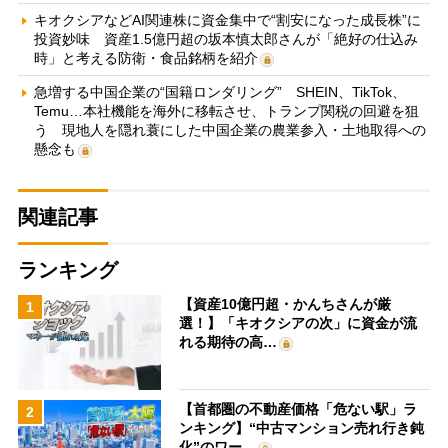
キオクシアなどAI関連株に資金集中で“割安になった成長株”に
投資妙味 資産1.5億円超の坂本慎太郎さんが「絶好の仕込み
時」と考える防衛・食品銘柄を紹介
急増する中国企業の“国籍ロンダリング” SHEIN、TikTok、
Temu…本社機能を海外に移転させ、トランプ関税の回避を狙
う 現地人を隠れ蓑にした中国企業の農業参入・土地取得への
懸念も
関連記事
ランキング
【資産10億円超・かんちさんが厳
1
選！】「キオクシアの次」に資金が流
れる期待の高…
【首都圏の不動産価格「危ない駅」ラ
2
ンキング】“中古マンション売れ行き鈍
化”のワー…