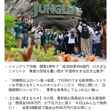
ジャングリア沖縄、開業1周年で「経済効果494億円」の大きな
ミスリード 事業の苦戦を覆い隠す“不透明すぎる巨大な数字”
「30種類以上のパン食べ放題」で行列のできる新形態レストラ
ンを手掛けるサンマルクホールディングス 同社に聞いた「店
舗展開のコンセプト」、事業を多角化してもぶれない軸
【土俵に埋まるカネ】大の里、豊昇龍が黒星続きの名古屋場所
は「懸賞金2826万円」が下位力士に渡り「今日はみんなで焼肉
だ！」 金星4個配給で協会は年96万円の支出増に