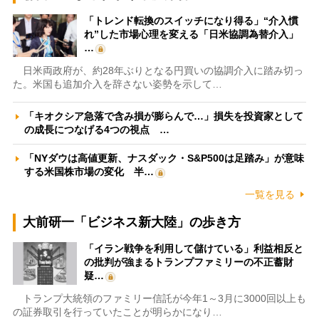
「トレンド転換のスイッチになり得る」“介入慣
れ”した市場心理を変える「日米協調為替介入」
…
日米両政府が、約28年ぶりとなる円買いの協調介入に踏み切っ
た。米国も追加介入を辞さない姿勢を示して…
「キオクシア急落で含み損が膨らんで…」損失を投資家として
の成長につなげる4つの視点 …
「NYダウは高値更新、ナスダック・S&P500は足踏み」が意味
する米国株市場の変化 半…
一覧を見る
大前研一「ビジネス新大陸」の歩き方
「イラン戦争を利用して儲けている」利益相反と
の批判が強まるトランプファミリーの不正蓄財
疑…
トランプ大統領のファミリー信託が今年1～3月に3000回以上も
の証券取引を行っていたことが明らかになり…