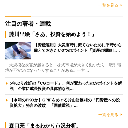
一覧を見る
注目の著者・連載
藤川里絵「さあ、投資を始めよう！」
【資産運用】大災害時に慌てないために平時から
備えておきたい3つのポイント「資産の棚卸し…
大規模な災害が起きると、株式市場が大きく動いたり、取引環
境が不安定になったりすることがある。一方…
5年ぶり改訂の「CGコード」、何が変わったのかポイントを解
説 企業に成長投資の具体的な説…
【令和のPKOか】GPIFをめぐる片山財務相の「円資産への投
資拡大」発言の波紋 「国債重視」…
一覧を見る
森口亮「まるわかり市況分析」