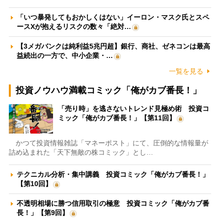
「いつ暴発してもおかしくはない」イーロン・マスク氏とスペ
ースXが抱えるリスクの数々「絶対…
【3メガバンクは純利益5兆円超】銀行、商社、ゼネコンは最高
益続出の一方で、中小企業・…
一覧を見る
投資ノウハウ満載コミック「俺がカブ番長！」
「売り時」を逃さないトレンド見極め術 投資コ
ミック「俺がカブ番長！」【第11回】
かつて投資情報雑誌「マネーポスト」にて、圧倒的な情報量が
詰め込まれた「天下無敵の株コミック」とし…
テクニカル分析・集中講義 投資コミック「俺がカブ番長！」
【第10回】
不透明相場に勝つ信用取引の極意 投資コミック「俺がカブ番
長！」【第9回】