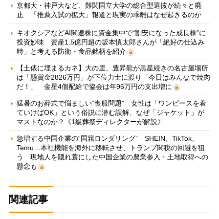
京都大・神戸大など、難関国立大学の総合型選抜が続々と廃
止 「推薦入試の拡大」報道と現実の乖離はなぜ起きるのか
キオクシアなどAI関連株に資金集中で“割安になった成長株”に
投資妙味 資産1.5億円超の坂本慎太郎さんが「絶好の仕込み
時」と考える防衛・食品銘柄を紹介
【土俵に埋まるカネ】大の里、豊昇龍が黒星続きの名古屋場所
は「懸賞金2826万円」が下位力士に渡り「今日はみんなで焼肉
だ！」 金星4個配給で協会は年96万円の支出増に
猛暑のお葬式で悩ましい“喪服問題” 女性は「ワンピースを着
ていけばOK」という俗説に潜む誤解、なぜ「ジャケット」が
マストなのか？《1級葬祭ディレクターが解説》
急増する中国企業の“国籍ロンダリング” SHEIN、TikTok、
Temu…本社機能を海外に移転させ、トランプ関税の回避を狙
う 現地人を隠れ蓑にした中国企業の農業参入・土地取得への
懸念も
関連記事