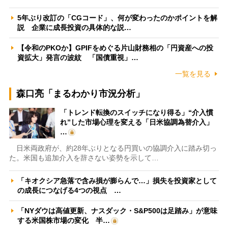
5年ぶり改訂の「CGコード」、何が変わったのかポイントを解
説 企業に成長投資の具体的な説…
【令和のPKOか】GPIFをめぐる片山財務相の「円資産への投
資拡大」発言の波紋 「国債重視」…
一覧を見る
森口亮「まるわかり市況分析」
「トレンド転換のスイッチになり得る」“介入慣
れ”した市場心理を変える「日米協調為替介入」
…
日米両政府が、約28年ぶりとなる円買いの協調介入に踏み切っ
た。米国も追加介入を辞さない姿勢を示して…
「キオクシア急落で含み損が膨らんで…」損失を投資家として
の成長につなげる4つの視点 …
「NYダウは高値更新、ナスダック・S&P500は足踏み」が意味
する米国株市場の変化 半…