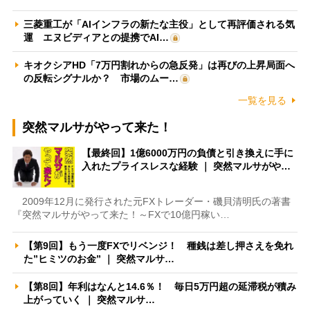
三菱重工が「AIインフラの新たな主役」として再評価される気
運 エヌビディアとの提携でAI…
キオクシアHD「7万円割れからの急反発」は再びの上昇局面へ
の反転シグナルか？ 市場のムー…
一覧を見る
突然マルサがやって来た！
【最終回】1億6000万円の負債と引き換えに手に
入れたプライスレスな経験 ｜ 突然マルサがや…
2009年12月に発行された元FXトレーダー・磯貝清明氏の著書
『突然マルサがやって来た！～FXで10億円稼い…
【第9回】もう一度FXでリベンジ！ 種銭は差し押さえを免れ
た”ヒミツのお金” ｜ 突然マルサ…
【第8回】年利はなんと14.6％！ 毎日5万円超の延滞税が積み
上がっていく ｜ 突然マルサ…