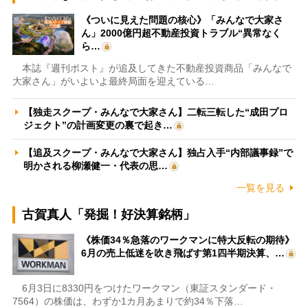
《ついに見えた問題の核心》「みんなで大家さ
ん」2000億円超不動産投資トラブル“異常なく
ら…
本誌『週刊ポスト』が追及してきた不動産投資商品「みんなで
大家さん」がいよいよ最終局面を迎えている…
【独走スクープ・みんなで大家さん】二転三転した“成田プロ
ジェクト”の計画変更の裏で起き…
【追及スクープ・みんなで大家さん】独占入手“内部議事録”で
明かされる柳瀬健一・代表の思…
一覧を見る
古賀真人「発掘！好決算銘柄」
《株価34％急落のワークマンに特大反転の期待》
6月の売上低迷を吹き飛ばす第1四半期決算、…
6月3日に8330円をつけたワークマン（東証スタンダード・
7564）の株価は、わずか1カ月あまりで約34％下落…