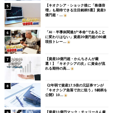
【キオクシア・ショック後に「株価倍
5
増」も期待できる注目銘柄5選】資産3
億円超・…
「AI・半導体関連が“本命”であること
6
に変わりはない」資産20億円超の90歳
現役トレー…
【資産10億円超・かんちさんが厳
7
選！】「キオクシアの次」に資金が流
れる期待の高…
《2年弱で資産17.5倍の元証券マンが
8
「キオクシア急落で次に狙う」5銘柄を
公開》10…
【資産11億円マック・チェリーさん厳
9