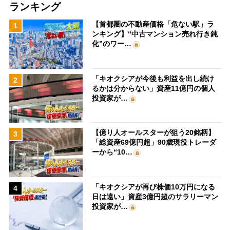
ランキング
【首都圏の不動産価格「危ない駅」ラ
1
ンキング】“中古マンション売れ行き鈍
化”のワー…
「キオクシアが今後も利益を出し続け
2
るかは分からない」資産11億円の個人
投資家が…
【億り人オールスターが狙う20銘柄】
3
「総資産69億円超」90歳現役トレーダ
ーから“10…
「キオクシアが再び株価10万円になる
4
日は遠い」資産3億円超のサラリーマン
投資家が…