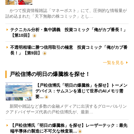
かつて投資情報雑誌「マネーポスト」にて、圧倒的な情報量が
詰め込まれた「天下無敵の株コミック」とし…
テクニカル分析・集中講義 投資コミック「俺がカブ番長！」
【第10回】
不透明相場に勝つ信用取引の極意 投資コミック「俺がカブ番
長！」【第9回】
一覧を見る
戸松信博の明日の爆騰株を探せ！
【戸松信博氏「明日の爆騰株」を探せ】トーメン
デバイス：サムスンを通じて世界のAIメモリ需
要…
新聞や雑誌など多数の金融メディアに出演するグローバルリン
クアドバイザーズ代表の戸松信博氏が、最新…
【戸松信博氏「明日の爆騰株」を探せ】レーザーテック：最先
端半導体の製造に不可欠な検査装…