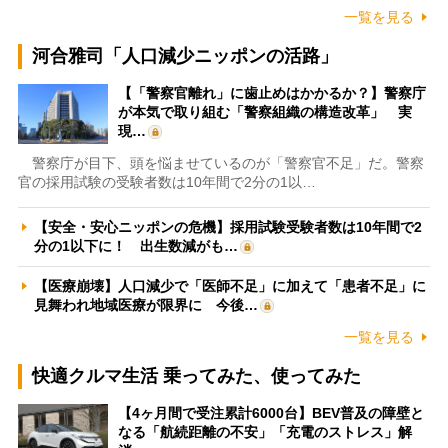
一覧を見る
河合雅司「人口減少ニッポンの活路」
【「警察官離れ」に歯止めはかかるか？】警察庁
が本気で取り組む「警察組織の構造改革」 実
現…
警察庁が目下、頭を悩ませているのが「警察官不足」だ。警察
官の採用試験の受験者数は10年間で2分の1以…
【安全・安心ニッポンの危機】採用試験受験者数は10年間で2
分の1以下に！ 出生数減がも…
【医療崩壊】人口減少で「医師不足」に加えて「患者不足」に
見舞われ地域医療が限界に 今後…
一覧を見る
快適クルマ生活 乗ってみた、使ってみた
【4ヶ月間で受注累計6000台】BEV普及の障壁と
なる「航続距離の不安」「充電のストレス」解