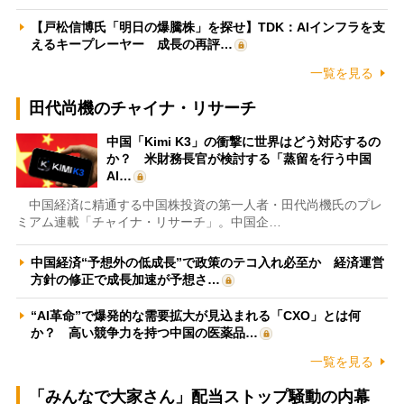
【戸松信博氏「明日の爆騰株」を探せ】TDK：AIインフラを支
えるキープレーヤー 成長の再評…
一覧を見る
田代尚機のチャイナ・リサーチ
中国「Kimi K3」の衝撃に世界はどう対応するの
か？ 米財務長官が検討する「蒸留を行う中国
AI…
中国経済に精通する中国株投資の第一人者・田代尚機氏のプレ
ミアム連載「チャイナ・リサーチ」。中国企…
中国経済“予想外の低成長”で政策のテコ入れ必至か 経済運営
方針の修正で成長加速が予想さ…
“AI革命”で爆発的な需要拡大が見込まれる「CXO」とは何
か？ 高い競争力を持つ中国の医薬品…
一覧を見る
「みんなで大家さん」配当ストップ騒動の内幕