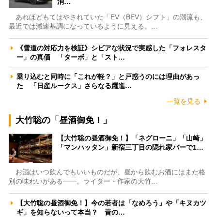
消…
あれほどもてはやされていた「EV（BEV）シフト」の潮流も、
最近では減速基調になっているように見える。…
《雪道の対応力を検証》シビアな状況で実感した「フォレスタ
ー」の真価 「ターボ」と「スト…
乗り込むと同時に「これが軽？」と戸惑うのには理由があっ
た 「日産ルークス」さらなる躍進…
一覧を見る
大竹聡の「昼酒御免！」
【大竹聡の昼酒御免！】「ネグローニ」「山崎」
「マンハッタン」新宿三丁目の隠れ家バーで1…
お酒はいつ飲んでもいいものだが、昼から飲むお酒にはまた格
別の味わいがある――。ライター・作家の大竹…
【大竹聡の昼酒御免！】今の若者は「なめろう」や「キヌカツ
ギ」を知らないって本当？ 昔の…