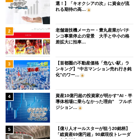
選！】「キオクシアの次」に資金が流
れる期待の高…
老舗遊技機メーカー・豊丸産業がパチ
2
ンコ事業停止の背景 大手と中小の格
差拡大に拍車…
【首都圏の不動産価格「危ない駅」ラ
3
ンキング】“中古マンション売れ行き鈍
化”のワー…
資産10億円超の投資家が明かす“AI・半
4
導体相場に乗らなかった理由” フルポ
ジション…
【億り人オールスターが狙う20銘柄】
5
「総資産69億円超」90歳現役トレーダ