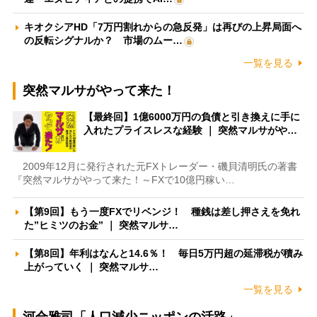
キオクシアHD「7万円割れからの急反発」は再びの上昇局面へ
の反転シグナルか？ 市場のムー…
一覧を見る
突然マルサがやって来た！
【最終回】1億6000万円の負債と引き換えに手に
入れたプライスレスな経験 ｜ 突然マルサがや…
2009年12月に発行された元FXトレーダー・磯貝清明氏の著書
『突然マルサがやって来た！～FXで10億円稼い…
【第9回】もう一度FXでリベンジ！ 種銭は差し押さえを免れ
た”ヒミツのお金” ｜ 突然マルサ…
【第8回】年利はなんと14.6％！ 毎日5万円超の延滞税が積み
上がっていく ｜ 突然マルサ…
一覧を見る