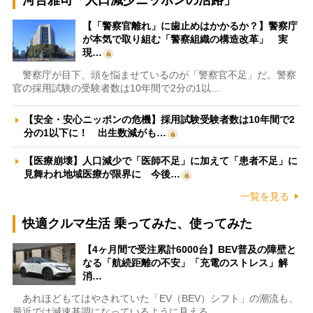
河合雅司「人口減少ニッポンの活路」
【「警察官離れ」に歯止めはかかるか？】警察庁
が本気で取り組む「警察組織の構造改革」 実
現…
警察庁が目下、頭を悩ませているのが「警察官不足」だ。警察
官の採用試験の受験者数は10年間で2分の1以…
【安全・安心ニッポンの危機】採用試験受験者数は10年間で2
分の1以下に！ 出生数減がも…
【医療崩壊】人口減少で「医師不足」に加えて「患者不足」に
見舞われ地域医療が限界に 今後…
一覧を見る
快適クルマ生活 乗ってみた、使ってみた
【4ヶ月間で受注累計6000台】BEV普及の障壁と
なる「航続距離の不安」「充電のストレス」解
消…
あれほどもてはやされていた「EV（BEV）シフト」の潮流も、
最近では減速基調になっているように見える。…