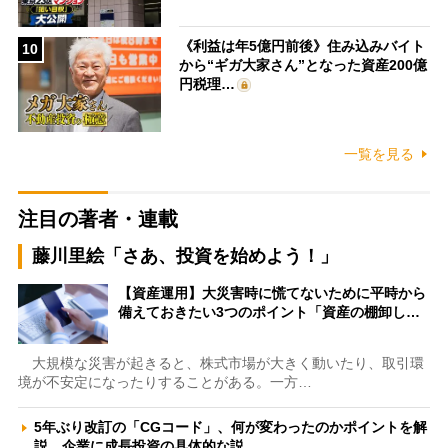
《利益は年5億円前後》住み込みバイト
10
から“ギガ大家さん”となった資産200億
円税理…
一覧を見る
注目の著者・連載
藤川里絵「さあ、投資を始めよう！」
【資産運用】大災害時に慌てないために平時から
備えておきたい3つのポイント「資産の棚卸し…
大規模な災害が起きると、株式市場が大きく動いたり、取引環
境が不安定になったりすることがある。一方…
5年ぶり改訂の「CGコード」、何が変わったのかポイントを解
説 企業に成長投資の具体的な説…