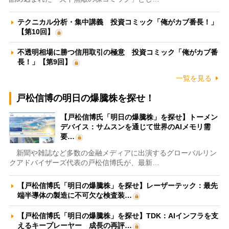
テクニカル分析・集中講義 投資コミック「俺がカブ番長！」
【第10回】
不透明相場に勝つ信用取引の極意 投資コミック「俺がカブ番
長！」【第9回】
一覧を見る
戸松信博の明日の爆騰株を探せ！
【戸松信博氏「明日の爆騰株」を探せ】トーメン
デバイス：サムスンを通じて世界のAIメモリ需
要…
新聞や雑誌など多数の金融メディアに出演するグローバルリン
クアドバイザーズ代表の戸松信博氏が、最新…
【戸松信博氏「明日の爆騰株」を探せ】レーザーテック：最先
端半導体の製造に不可欠な検査装…
【戸松信博氏「明日の爆騰株」を探せ】TDK：AIインフラを支
えるキープレーヤー 成長の再評…