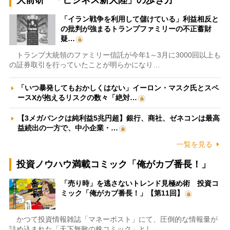
大前研一「ビジネス新大陸」の歩き方
「イラン戦争を利用して儲けている」利益相反と
の批判が強まるトランプファミリーの不正蓄財
疑…
トランプ大統領のファミリー信託が今年1～3月に3000回以上も
の証券取引を行っていたことが明らかになり…
「いつ暴発してもおかしくはない」イーロン・マスク氏とスペ
ースXが抱えるリスクの数々「絶対…
【3メガバンクは純利益5兆円超】銀行、商社、ゼネコンは最高
益続出の一方で、中小企業・…
一覧を見る
投資ノウハウ満載コミック「俺がカブ番長！」
「売り時」を逃さないトレンド見極め術 投資コ
ミック「俺がカブ番長！」【第11回】
かつて投資情報雑誌「マネーポスト」にて、圧倒的な情報量が
詰め込まれた「天下無敵の株コミック」とし…