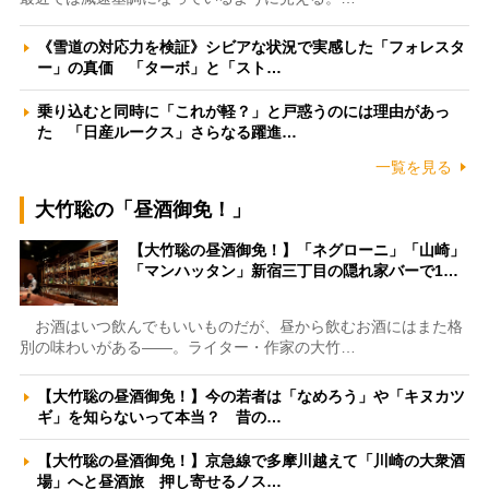
《雪道の対応力を検証》シビアな状況で実感した「フォレスタ
ー」の真価 「ターボ」と「スト…
乗り込むと同時に「これが軽？」と戸惑うのには理由があっ
た 「日産ルークス」さらなる躍進…
一覧を見る
大竹聡の「昼酒御免！」
【大竹聡の昼酒御免！】「ネグローニ」「山崎」
「マンハッタン」新宿三丁目の隠れ家バーで1…
お酒はいつ飲んでもいいものだが、昼から飲むお酒にはまた格
別の味わいがある――。ライター・作家の大竹…
【大竹聡の昼酒御免！】今の若者は「なめろう」や「キヌカツ
ギ」を知らないって本当？ 昔の…
【大竹聡の昼酒御免！】京急線で多摩川越えて「川崎の大衆酒
場」へと昼酒旅 押し寄せるノス…