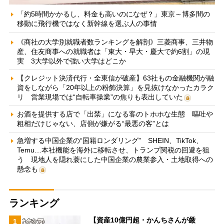
「約5時間かかるし、料金も高いのになぜ？」東京～博多間の
移動に飛行機ではなく新幹線を選ぶ人の事情
《商社の大学別就職者数ランキングを解剖》三菱商事、三井物
産、住友商事への就職者は「東大・早大・慶大で約6割」の現
実 3大学以外で強い大学はどこか
【クレジット決済代行・全東信が破産】63社もの金融機関が融
資をしながら「20年以上の粉飾決算」を見抜けなかったカラク
リ 営業現場では“自転車操業”の焦りも表出していた
お酒を提供する店で「出禁」になる客のトホホな生態 嘔吐や
粗相だけじゃない、店側が嫌がる“最悪の客”とは
急増する中国企業の“国籍ロンダリング” SHEIN、TikTok、
Temu…本社機能を海外に移転させ、トランプ関税の回避を狙
う 現地人を隠れ蓑にした中国企業の農業参入・土地取得への
懸念も
ランキング
【資産10億円超・かんちさんが厳
1