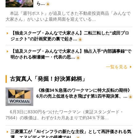
ら…
本誌『週刊ポスト』が追及してきた不動産投資商品「みんなで
大家さん」がいよいよ最終局面を迎えている…
【独走スクープ・みんなで大家さん】二転三転した“成田プロ
ジェクト”の計画変更の裏で起き…
【追及スクープ・みんなで大家さん】独占入手“内部議事録”で
明かされる柳瀬健一・代表の思…
一覧を見る
古賀真人「発掘！好決算銘柄」
《株価34％急落のワークマンに特大反転の期待》
6月の売上低迷を吹き飛ばす第1四半期決算、…
6月3日に8330円をつけたワークマン（東証スタンダード・
7564）の株価は、わずか1カ月あまりで約34％下落…
三菱重工が「AIインフラの新たな主役」として再評価される気
運 エヌビディアとの提携でAI…