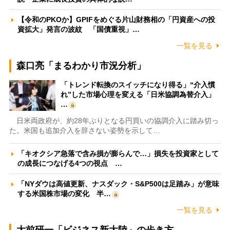
【令和のPKOか】GPIFをめぐる片山財務相の「円資産への投
資拡大」発言の波紋 「国債重視」…
一覧を見る
森口亮「まるわかり市況分析」
「トレンド転換のスイッチになり得る」“介入慣
れ”した市場心理を変える「日米協調為替介入」
…
日米両政府が、約28年ぶりとなる円買いの協調介入に踏み切っ
た。米国も追加介入を辞さない姿勢を示して…
「キオクシア急落で含み損が膨らんで…」損失を投資家として
の成長につなげる4つの視点 …
「NYダウは高値更新、ナスダック・S&P500は足踏み」が意味
する米国株市場の変化 半…
一覧を見る