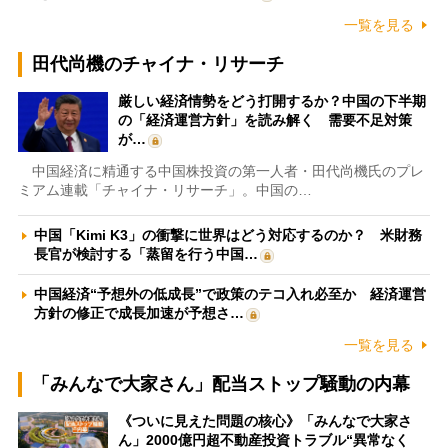
一覧を見る
田代尚機のチャイナ・リサーチ
厳しい経済情勢をどう打開するか？中国の下半期
の「経済運営方針」を読み解く 需要不足対策
が…
中国経済に精通する中国株投資の第一人者・田代尚機氏のプレ
ミアム連載「チャイナ・リサーチ」。中国の…
中国「Kimi K3」の衝撃に世界はどう対応するのか？ 米財務
長官が検討する「蒸留を行う中国…
中国経済“予想外の低成長”で政策のテコ入れ必至か 経済運営
方針の修正で成長加速が予想さ…
一覧を見る
「みんなで大家さん」配当ストップ騒動の内幕
《ついに見えた問題の核心》「みんなで大家さ
ん」2000億円超不動産投資トラブル“異常なく