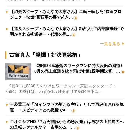
【独走スクープ・みんなで大家さん】二転三転した“成田プロ
ジェクト”の計画変更の裏で起き…
【追及スクープ・みんなで大家さん】独占入手“内部議事録”で
明かされる柳瀬健一・代表の思…
一覧を見る
古賀真人「発掘！好決算銘柄」
《株価34％急落のワークマンに特大反転の期待》
6月の売上低迷を吹き飛ばす第1四半期決算、…
6月3日に8330円をつけたワークマン（東証スタンダード・
7564）の株価は、わずか1カ月あまりで約34％下落…
三菱重工が「AIインフラの新たな主役」として再評価される気
運 エヌビディアとの提携でAI…
キオクシアHD「7万円割れからの急反発」は再びの上昇局面へ
の反転シグナルか？ 市場のムー…