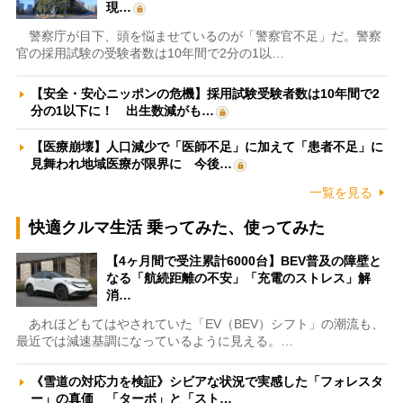
現…
警察庁が目下、頭を悩ませているのが「警察官不足」だ。警察
官の採用試験の受験者数は10年間で2分の1以…
【安全・安心ニッポンの危機】採用試験受験者数は10年間で2
分の1以下に！ 出生数減がも…
【医療崩壊】人口減少で「医師不足」に加えて「患者不足」に
見舞われ地域医療が限界に 今後…
一覧を見る
快適クルマ生活 乗ってみた、使ってみた
【4ヶ月間で受注累計6000台】BEV普及の障壁と
なる「航続距離の不安」「充電のストレス」解
消…
あれほどもてはやされていた「EV（BEV）シフト」の潮流も、
最近では減速基調になっているように見える。…
《雪道の対応力を検証》シビアな状況で実感した「フォレスタ
ー」の真価 「ターボ」と「スト…