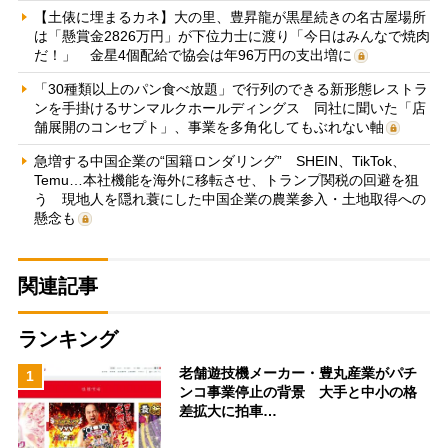
【土俵に埋まるカネ】大の里、豊昇龍が黒星続きの名古屋場所
は「懸賞金2826万円」が下位力士に渡り「今日はみんなで焼肉
だ！」 金星4個配給で協会は年96万円の支出増に
「30種類以上のパン食べ放題」で行列のできる新形態レストラ
ンを手掛けるサンマルクホールディングス 同社に聞いた「店
舗展開のコンセプト」、事業を多角化してもぶれない軸
急増する中国企業の“国籍ロンダリング” SHEIN、TikTok、
Temu…本社機能を海外に移転させ、トランプ関税の回避を狙
う 現地人を隠れ蓑にした中国企業の農業参入・土地取得への
懸念も
関連記事
ランキング
老舗遊技機メーカー・豊丸産業がパチ
1
ンコ事業停止の背景 大手と中小の格
差拡大に拍車…