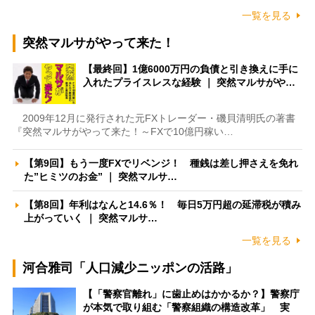
一覧を見る
突然マルサがやって来た！
【最終回】1億6000万円の負債と引き換えに手に
入れたプライスレスな経験 ｜ 突然マルサがや…
2009年12月に発行された元FXトレーダー・磯貝清明氏の著書
『突然マルサがやって来た！～FXで10億円稼い…
【第9回】もう一度FXでリベンジ！ 種銭は差し押さえを免れ
た”ヒミツのお金” ｜ 突然マルサ…
【第8回】年利はなんと14.6％！ 毎日5万円超の延滞税が積み
上がっていく ｜ 突然マルサ…
一覧を見る
河合雅司「人口減少ニッポンの活路」
【「警察官離れ」に歯止めはかかるか？】警察庁
が本気で取り組む「警察組織の構造改革」 実