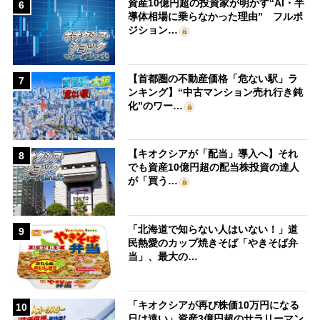
資産10億円超の投資家が明かす“AI・半
6
導体相場に乗らなかった理由” フルポ
ジション…
【首都圏の不動産価格「危ない駅」ラ
7
ンキング】“中古マンション売れ行き鈍
化”のワー…
【キオクシアが「配当」導入へ】それ
8
でも資産10億円超の配当株投資の達人
が「買う…
「北海道で知らない人はいない！」道
9
民熱愛のカップ焼きそば「やきそば弁
当」、最大の…
「キオクシアが再び株価10万円になる
10
日は遠い」資産3億円超のサラリーマン