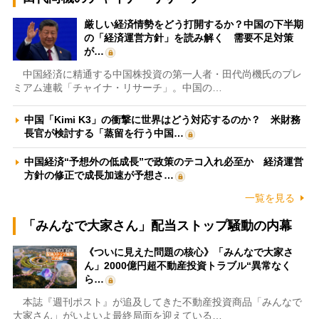
厳しい経済情勢をどう打開するか？中国の下半期
の「経済運営方針」を読み解く 需要不足対策
が…
中国経済に精通する中国株投資の第一人者・田代尚機氏のプレ
ミアム連載「チャイナ・リサーチ」。中国の…
中国「Kimi K3」の衝撃に世界はどう対応するのか？ 米財務
長官が検討する「蒸留を行う中国…
中国経済“予想外の低成長”で政策のテコ入れ必至か 経済運営
方針の修正で成長加速が予想さ…
一覧を見る
「みんなで大家さん」配当ストップ騒動の内幕
《ついに見えた問題の核心》「みんなで大家さ
ん」2000億円超不動産投資トラブル“異常なく
ら…
本誌『週刊ポスト』が追及してきた不動産投資商品「みんなで
大家さん」がいよいよ最終局面を迎えている…