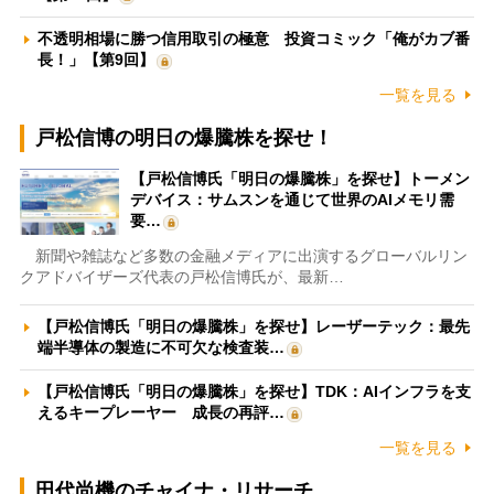
不透明相場に勝つ信用取引の極意 投資コミック「俺がカブ番
長！」【第9回】
一覧を見る
戸松信博の明日の爆騰株を探せ！
【戸松信博氏「明日の爆騰株」を探せ】トーメン
デバイス：サムスンを通じて世界のAIメモリ需
要…
新聞や雑誌など多数の金融メディアに出演するグローバルリン
クアドバイザーズ代表の戸松信博氏が、最新…
【戸松信博氏「明日の爆騰株」を探せ】レーザーテック：最先
端半導体の製造に不可欠な検査装…
【戸松信博氏「明日の爆騰株」を探せ】TDK：AIインフラを支
えるキープレーヤー 成長の再評…
一覧を見る
田代尚機のチャイナ・リサーチ