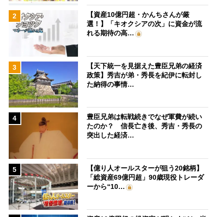
【資産10億円超・かんちさんが厳
2
選！】「キオクシアの次」に資金が流
れる期待の高…
【天下統一を見据えた豊臣兄弟の経済
3
政策】秀吉が弟・秀長を紀伊に転封し
た納得の事情…
豊臣兄弟は転戦続きでなぜ軍費が続い
4
たのか？ 信長亡き後、秀吉・秀長の
突出した経済…
【億り人オールスターが狙う20銘柄】
5
「総資産69億円超」90歳現役トレーダ
ーから“10…