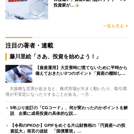
投資家が…
一覧を見る
注目の著者・連載
藤川里絵「さあ、投資を始めよう！」
【資産運用】大災害時に慌てないために平時から
備えておきたい3つのポイント「資産の棚卸し…
大規模な災害が起きると、株式市場が大きく動いたり、取引環
境が不安定になったりすることがある。一方…
5年ぶり改訂の「CGコード」、何が変わったのかポイントを解
説 企業に成長投資の具体的な説…
【令和のPKOか】GPIFをめぐる片山財務相の「円資産への投
資拡大」発言の波紋 「国債重視」…