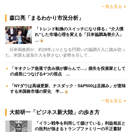
一覧を見る
森口亮「まるわかり市況分析」
「トレンド転換のスイッチになり得る」“介入慣
れ”した市場心理を変える「日米協調為替介入」
…
日米両政府が、約28年ぶりとなる円買いの協調介入に踏み切っ
た。米国も追加介入を辞さない姿勢を示して…
「キオクシア急落で含み損が膨らんで…」損失を投資家として
の成長につなげる4つの視点 …
「NYダウは高値更新、ナスダック・S&P500は足踏み」が意味
する米国株市場の変化 半…
一覧を見る
大前研一「ビジネス新大陸」の歩き方
「イラン戦争を利用して儲けている」利益相反と
の批判が強まるトランプファミリーの不正蓄財