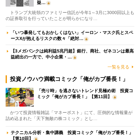
疑…
トランプ大統領のファミリー信託が今年1～3月に3000回以上も
の証券取引を行っていたことが明らかになり…
「いつ暴発してもおかしくはない」イーロン・マスク氏とスペ
ースXが抱えるリスクの数々「絶対…
【3メガバンクは純利益5兆円超】銀行、商社、ゼネコンは最高
益続出の一方で、中小企業・…
一覧を見る
投資ノウハウ満載コミック「俺がカブ番長！」
「売り時」を逃さないトレンド見極め術 投資コ
ミック「俺がカブ番長！」【第11回】
かつて投資情報雑誌「マネーポスト」にて、圧倒的な情報量が
詰め込まれた「天下無敵の株コミック」とし…
テクニカル分析・集中講義 投資コミック「俺がカブ番長！」
【第10回】