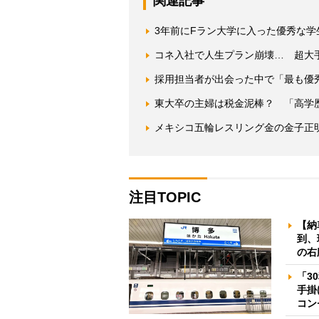
関連記事
3年前にFラン大学に入った優秀な
コネ入社で人生プラン崩壊… 超大
採用担当者が出会った中で「最も優
東大卒の主婦は税金泥棒？ 「高学
メキシコ五輪レスリング金の金子正
注目TOPIC
【納
到、
の右
「3
手掛
コン