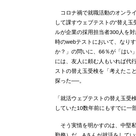
コロナ禍で就職活動のオンライ
して課すウェブテストの“替え玉
ルが企業の採用担当者300人を
時のwebテストにおいて、なり
か？」の問いに、66％が「はい
には、友人に頼む人もいれば代
ストの替え玉受検を「考えたこ
探った──。
「就活ウェブテストの替え玉受
していた10数年前にもすでに一
そう実情を明かすのは、中堅私
勤務）だ。Aさんが就活をして