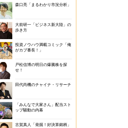
森口亮「まるわかり市況分析」
大前研一「ビジネス新大陸」の
歩き方
投資ノウハウ満載コミック「俺
がカブ番長！」
戸松信博の明日の爆騰株を探
せ！
田代尚機のチャイナ・リサーチ
「みんなで大家さん」配当スト
ップ騒動の内幕
古賀真人「発掘！好決算銘柄」