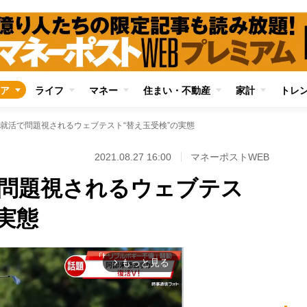
ア
ライフ
マネー
住まい・不動産
家計
トレ
就活で問題視されるウェブテスト“替え玉受検”の実態
2021.08.27 16:00
マネーポストWEB
問題視されるウェブテス
実態
もっと見る
arrow_forward_ios