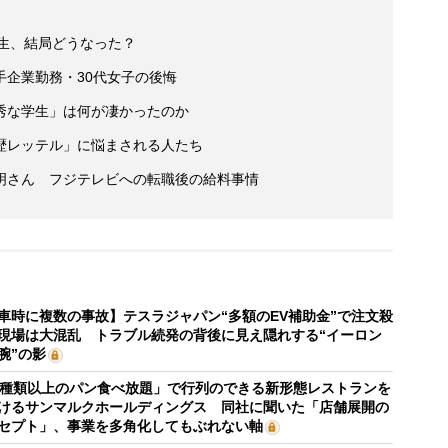
学生、結局どうなった？
手企業勤務・30代女子の後悔
秀な学生」は何が凄かったのか
歴レッテル」に悩まされる人たち
明さん フジテレビへの転職後の給料事情
車時に複数の事故】テスラジャパン“多額のEV補助金”で注文殺
現場は大混乱 トラブル続発の背後に見え隠れする“イーロン
腕”の影
0種類以上のパン食べ放題」で行列のできる新形態レストランを
けるサンマルクホールディングス 同社に聞いた「店舗展開の
セプト」、事業を多角化してもぶれない軸