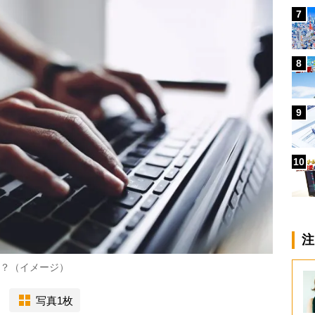
7
8
9
10
注
は？（イメージ）
写真1枚