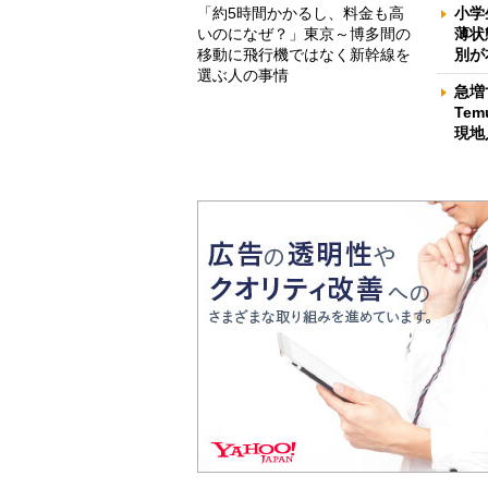
「約5時間かかるし、料金も高
小学
いのになぜ？」東京～博多間の
薄状
移動に飛行機ではなく新幹線を
別が
選ぶ人の事情
急増
Te
現地