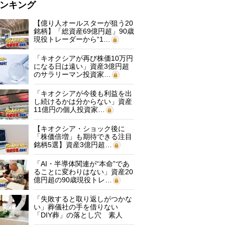
ンキング
【億り人オールスターが狙う20
銘柄】「総資産69億円超」90歳
現役トレーダーから“1…
「キオクシアが再び株価10万円
になる日は遠い」資産3億円超
のサラリーマン投資家…
「キオクシアが今後も利益を出
し続けるかは分からない」資産
11億円の個人投資家…
【キオクシア・ショック後に
「株価倍増」も期待できる注目
銘柄5選】資産3億円超…
「AI・半導体関連が“本命”であ
ることに変わりはない」資産20
億円超の90歳現役トレ…
「失敗すると取り返しがつかな
い」葬儀社の手を借りない
「DIY葬」の落とし穴 素人
に…