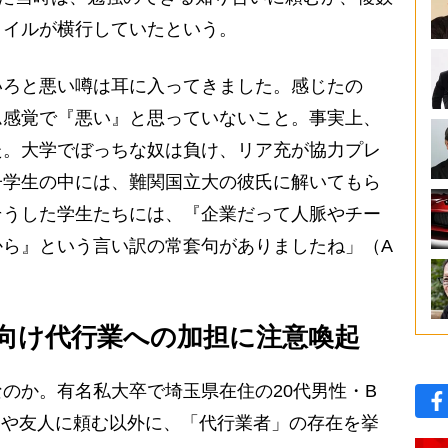
タイルが横行していたという。
いろと悪い噂は耳に入ってきました。感じたの
ム感覚で『悪い』と思っていないこと。事実上、
た。大学でぼっちな奴は負け、リア充が協力プレ
子学生の中には、難関国立大の彼氏に解いてもら
そうした学生たちには、『企業だって人脈やチー
から』という言い訳の常套句がありましたね」（A
向け代行業への加担に注意喚起
のか。有名私大卒で埼玉県在住の20代男性・B
いや友人に頼む以外に、「代行業者」の存在を挙