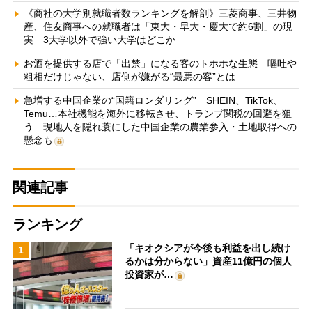
《商社の大学別就職者数ランキングを解剖》三菱商事、三井物
産、住友商事への就職者は「東大・早大・慶大で約6割」の現
実 3大学以外で強い大学はどこか
お酒を提供する店で「出禁」になる客のトホホな生態 嘔吐や
粗相だけじゃない、店側が嫌がる“最悪の客”とは
急増する中国企業の“国籍ロンダリング” SHEIN、TikTok、
Temu…本社機能を海外に移転させ、トランプ関税の回避を狙
う 現地人を隠れ蓑にした中国企業の農業参入・土地取得への
懸念も
関連記事
ランキング
「キオクシアが今後も利益を出し続け
1
るかは分からない」資産11億円の個人
投資家が…