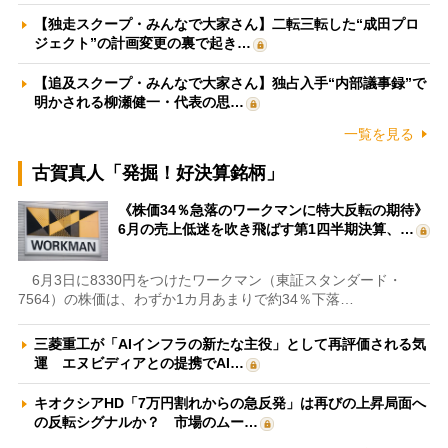
【独走スクープ・みんなで大家さん】二転三転した“成田プロ
ジェクト”の計画変更の裏で起き…
【追及スクープ・みんなで大家さん】独占入手“内部議事録”で
明かされる柳瀬健一・代表の思…
一覧を見る
古賀真人「発掘！好決算銘柄」
《株価34％急落のワークマンに特大反転の期待》
6月の売上低迷を吹き飛ばす第1四半期決算、…
6月3日に8330円をつけたワークマン（東証スタンダード・
7564）の株価は、わずか1カ月あまりで約34％下落…
三菱重工が「AIインフラの新たな主役」として再評価される気
運 エヌビディアとの提携でAI…
キオクシアHD「7万円割れからの急反発」は再びの上昇局面へ
の反転シグナルか？ 市場のムー…