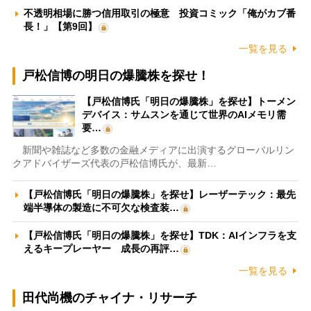
不透明相場に勝つ信用取引の極意 投資コミック「俺がカブ番
長！」【第9回】
一覧を見る
戸松信博の明日の爆騰株を探せ！
【戸松信博氏「明日の爆騰株」を探せ】トーメン
デバイス：サムスンを通じて世界のAIメモリ需
要…
新聞や雑誌など多数の金融メディアに出演するグローバルリン
クアドバイザーズ代表の戸松信博氏が、最新…
【戸松信博氏「明日の爆騰株」を探せ】レーザーテック：最先
端半導体の製造に不可欠な検査装…
【戸松信博氏「明日の爆騰株」を探せ】TDK：AIインフラを支
えるキープレーヤー 成長の再評…
一覧を見る
田代尚機のチャイナ・リサーチ