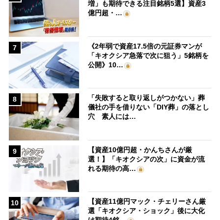
増」も期待できる注目銘柄5選】資産3
億円超・…
《2年弱で資産17.5倍の元証券マンが
7
「キオクシア急落で次に狙う」5銘柄を
公開》10…
「失敗すると取り返しがつかない」葬
8
儀社の手を借りない「DIY葬」の落とし
穴 素人には…
【資産10億円超・かんちさんが厳
9
選！】「キオクシアの次」に資金が流
れる期待の高…
【資産11億円マック・チェリーさん厳
10
選「キオクシア・ショック」後に大化