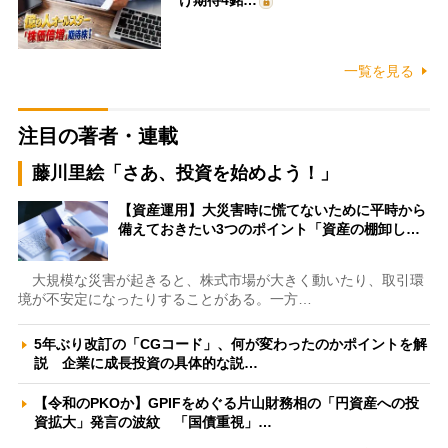
け期待4銘…
一覧を見る
注目の著者・連載
藤川里絵「さあ、投資を始めよう！」
【資産運用】大災害時に慌てないために平時から
備えておきたい3つのポイント「資産の棚卸し…
大規模な災害が起きると、株式市場が大きく動いたり、取引環
境が不安定になったりすることがある。一方…
5年ぶり改訂の「CGコード」、何が変わったのかポイントを解
説 企業に成長投資の具体的な説…
【令和のPKOか】GPIFをめぐる片山財務相の「円資産への投
資拡大」発言の波紋 「国債重視」…