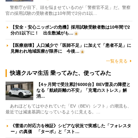
警察庁が目下、頭を悩ませているのが「警察官不足」だ。警察
官の採用試験の受験者数は10年間で2分の1以…
【安全・安心ニッポンの危機】採用試験受験者数は10年間で2
分の1以下に！ 出生数減がも…
【医療崩壊】人口減少で「医師不足」に加えて「患者不足」に
見舞われ地域医療が限界に 今後…
一覧を見る
快適クルマ生活 乗ってみた、使ってみた
【4ヶ月間で受注累計6000台】BEV普及の障壁と
なる「航続距離の不安」「充電のストレス」解
消…
あれほどもてはやされていた「EV（BEV）シフト」の潮流も、
最近では減速基調になっているように見える。…
《雪道の対応力を検証》シビアな状況で実感した「フォレスタ
ー」の真価 「ターボ」と「スト…