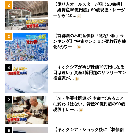
【億り人オールスターが狙う20銘柄】
2
「総資産69億円超」90歳現役トレーダ
ーから“10…
【首都圏の不動産価格「危ない駅」ラ
3
ンキング】“中古マンション売れ行き鈍
化”のワー…
「キオクシアが再び株価10万円になる
4
日は遠い」資産3億円超のサラリーマン
投資家が…
「AI・半導体関連が“本命”であること
5
に変わりはない」資産20億円超の90歳
現役トレー…
【キオクシア・ショック後に「株価倍
6