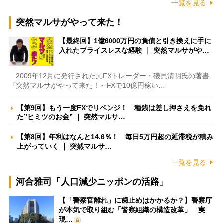
一覧を見る
突然マルサがやって来た！
【最終回】1億6000万円の負債と引き換えに手に
入れたプライスレスな経験 ｜ 突然マルサがや…
2009年12月に発行された元FXトレーダー・磯貝清明氏の著書
『突然マルサがやって来た！～FXで10億円稼い…
【第9回】もう一度FXでリベンジ！ 種銭は差し押さえを免れ
た”ヒミツのお金” ｜ 突然マルサ…
【第8回】年利はなんと14.6％！ 毎日5万円超の延滞税が積み
上がっていく ｜ 突然マルサ…
一覧を見る
河合雅司「人口減少ニッポンの活路」
【「警察官離れ」に歯止めはかかるか？】警察庁
が本気で取り組む「警察組織の構造改革」 実
現…