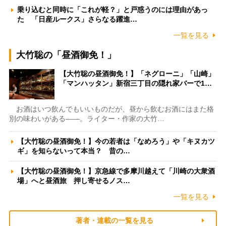
乗り込むと同時に「これが軽？」と戸惑うのには理由があっ
た 「日産ルークス」さらなる躍進…
一覧を見る
大竹聡の「昼酒御免！」
【大竹聡の昼酒御免！】「ネグローニ」「山崎」
「マンハッタン」新宿三丁目の隠れ家バーで1…
お酒はいつ飲んでもいいものだが、昼から飲むお酒にはまた格
別の味わいがある――。ライター・作家の大竹…
【大竹聡の昼酒御免！】今の若者は「なめろう」や「キヌカツ
ギ」を知らないって本当？ 昔の…
【大竹聡の昼酒御免！】京急線で多摩川越えて「川崎の大衆酒
場」へと昼酒旅 押し寄せるノス…
一覧を見る
著者・連載の一覧を見る