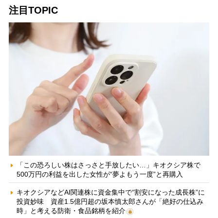
注目TOPIC
「この恐ろしい株はさっさと手放したい…」キオクシア株で
500万円の利益を出した女性が“夢よもう一度”と再購入
キオクシアなどAI関連株に資金集中で“割安になった成長株”に
投資妙味 資産1.5億円超の坂本慎太郎さんが「絶好の仕込み
時」と考える防衛・食品銘柄を紹介