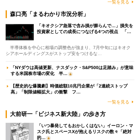
一覧を見る
森口亮「まるわかり市況分析」
「キオクシア急落で含み損が膨らんで…」損失を
投資家としての成長につなげる4つの視点 「…
半導体株を中心に相場の調整色が強まり、7月中旬にはキオク
シアホールディングスがストップ安をつけるな…
「NYダウは高値更新、ナスダック・S&P500は足踏み」が意味
する米国株市場の変化 半…
【歴史的な爆騰劇】時価総額10兆円企業が「2連続ストップ
高」「制限値幅拡大」の衝撃 フ…
一覧を見る
大前研一「ビジネス新大陸」の歩き方
「いつ暴発してもおかしくはない」イーロン・マ
スク氏とスペースXが抱えるリスクの数々「絶対
的…