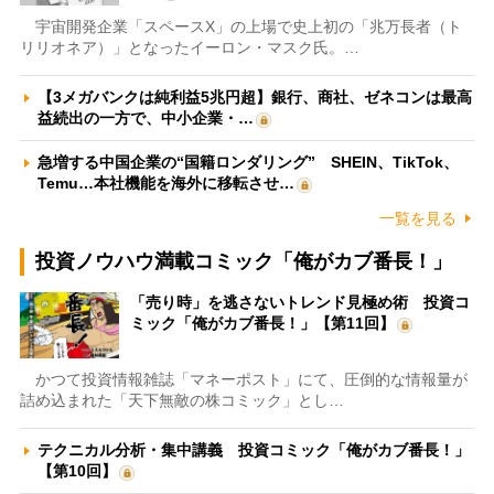
宇宙開発企業「スペースX」の上場で史上初の「兆万長者（ト
リリオネア）」となったイーロン・マスク氏。…
【3メガバンクは純利益5兆円超】銀行、商社、ゼネコンは最高
益続出の一方で、中小企業・…
急増する中国企業の“国籍ロンダリング” SHEIN、TikTok、
Temu…本社機能を海外に移転させ…
一覧を見る
投資ノウハウ満載コミック「俺がカブ番長！」
「売り時」を逃さないトレンド見極め術 投資コ
ミック「俺がカブ番長！」【第11回】
かつて投資情報雑誌「マネーポスト」にて、圧倒的な情報量が
詰め込まれた「天下無敵の株コミック」とし…
テクニカル分析・集中講義 投資コミック「俺がカブ番長！」
【第10回】