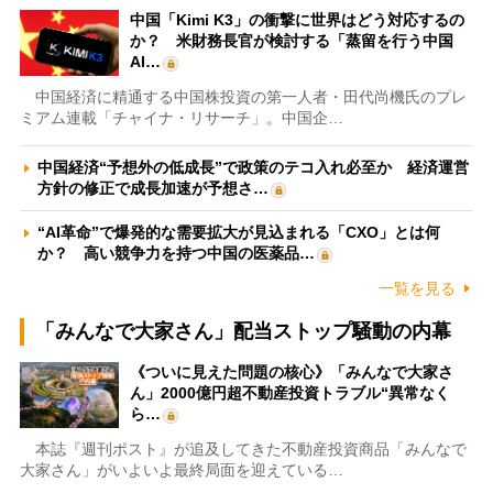
中国「Kimi K3」の衝撃に世界はどう対応するの
か？ 米財務長官が検討する「蒸留を行う中国
AI…
中国経済に精通する中国株投資の第一人者・田代尚機氏のプレ
ミアム連載「チャイナ・リサーチ」。中国企…
中国経済“予想外の低成長”で政策のテコ入れ必至か 経済運営
方針の修正で成長加速が予想さ…
“AI革命”で爆発的な需要拡大が見込まれる「CXO」とは何
か？ 高い競争力を持つ中国の医薬品…
一覧を見る
「みんなで大家さん」配当ストップ騒動の内幕
《ついに見えた問題の核心》「みんなで大家さ
ん」2000億円超不動産投資トラブル“異常なく
ら…
本誌『週刊ポスト』が追及してきた不動産投資商品「みんなで
大家さん」がいよいよ最終局面を迎えている…