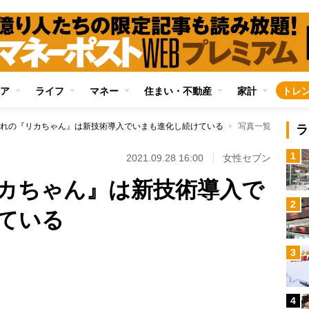
ア
ライフ
マネー
住まい・不動産
家計
トレ
れの『リカちゃん』は新技術導入でいまも進化し続けている
写真一覧
ラ
1
2021.09.28 16:00
女性セブン
カちゃん』は新技術導入で
2
ている
3
Loaded
:
100.00%
4