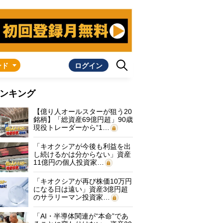
ンド
ログイン
ンキング
【億り人オールスターが狙う20
銘柄】「総資産69億円超」90歳
現役トレーダーから“1…
「キオクシアが今後も利益を出
し続けるかは分からない」資産
11億円の個人投資家…
「キオクシアが再び株価10万円
になる日は遠い」資産3億円超
のサラリーマン投資家…
「AI・半導体関連が“本命”であ