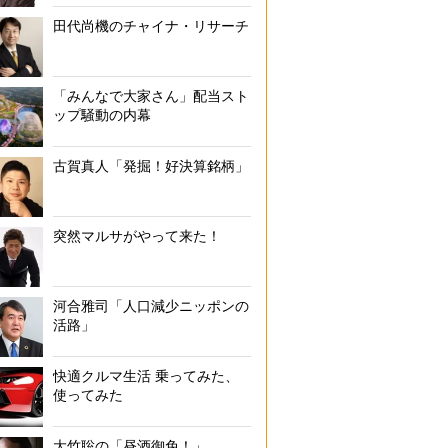
田代尚機のチャイナ・リサーチ
「みんなで大家さん」配当スト
ップ騒動の内幕
古賀真人「発掘！好決算銘柄」
突然マルサがやって来た！
リカちゃんの顔と身長はそのままに、ボディーラインやヘアスタイルを
河合雅司「人口減少ニッポンの
『LiccA スタイリッシュドールコレクション』（C）タカラ
活路」
快適クルマ生活 乗ってみた、
使ってみた
大竹聡の「昼酒御免！」