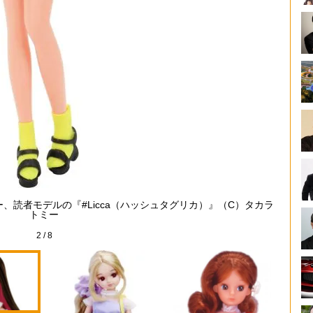
、読者モデルの『#Licca（ハッシュタグリカ）』（C）タカラ
定番
トミー
2
/
8