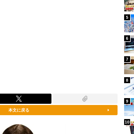
5
6
7
8
9
本文に戻る
10