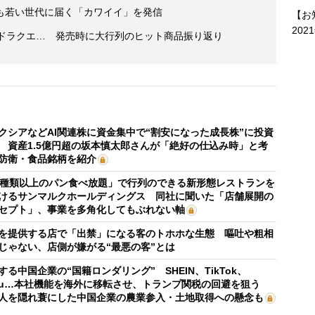
も若い世代に届く「カワイイ」を発信
【お
202
ち、ドラクエ… 発売時に大行列のヒット商品振り返り
クシアなどAI関連株に資金集中で“割安になった成長株”に投資
 資産1.5億円超の坂本慎太郎さんが「絶好の仕込み時」と考
防衛・食品銘柄を紹介
0種類以上のパン食べ放題」で行列のできる新形態レストランを
けるサンマルクホールディングス 同社に聞いた「店舗展開の
セプト」、事業を多角化してもぶれない軸
を提供する店で「出禁」になる客のトホホな生態 嘔吐や粗相
じゃない、店側が嫌がる“最悪の客”とは
する中国企業の“国籍ロンダリング” SHEIN、TikTok、
mu…本社機能を海外に移転させ、トランプ関税の回避を狙う
人を隠れ蓑にした中国企業の農業参入・土地取得への懸念も