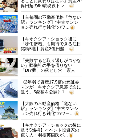
ることに変わりはない」資産20
億円超の90歳現役トレ…
【首都圏の不動産価格「危ない
駅」ランキング】“中古マンシ
ョン売れ行き鈍化”のワ…
【キオクシア・ショック後に
「株価倍増」も期待できる注目
銘柄5選】資産3億円超…
「失敗すると取り返しがつかな
い」葬儀社の手を借りない
「DIY葬」の落とし穴 素人
に…
《2年弱で資産17.5倍の元証券
マンが「キオクシア急落で次に
狙う」5銘柄を公開》1…
【大阪の不動産価格「危ない
駅」ランキング】“中古マンシ
ョン売れ行き鈍化”のワー…
【キオクシア・ショックの後に
狙う5銘柄】イベント投資家の
億り人・羽根英樹氏が…