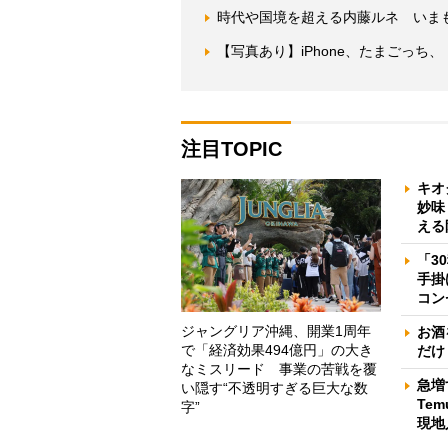
時代や国境を超える内藤ルネ いま
【写真あり】iPhone、たまごっ
注目TOPIC
キオ
妙味
える
「3
手掛
コン
ジャングリア沖縄、開業1周年
お酒
で「経済効果494億円」の大き
だけ
なミスリード 事業の苦戦を覆
急増
い隠す“不透明すぎる巨大な数
Te
字”
現地