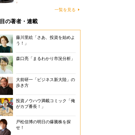
一覧を見る
目の著者・連載
藤川里絵「さあ、投資を始めよ
う！」
森口亮「まるわかり市況分析」
大前研一「ビジネス新大陸」の
歩き方
投資ノウハウ満載コミック「俺
がカブ番長！」
戸松信博の明日の爆騰株を探
せ！