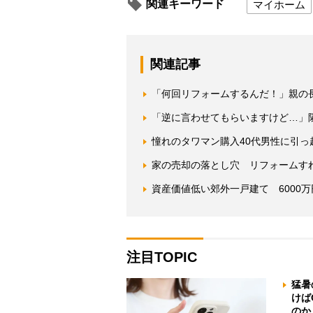
関連キーワード
マイホーム
関連記事
「何回リフォームするんだ！」親の
「逆に言わせてもらいますけど…」
憧れのタワマン購入40代男性に引
家の売却の落とし穴 リフォームす
資産価値低い郊外一戸建て 6000
注目TOPIC
猛暑
けば
のか