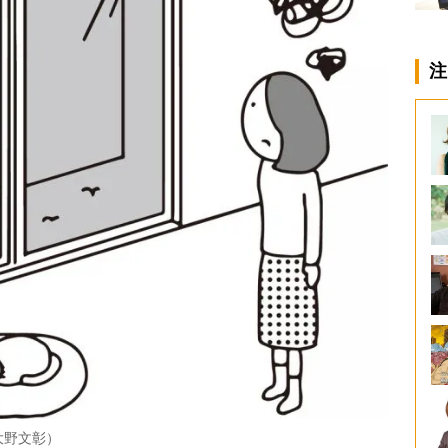
注
大野文彰）