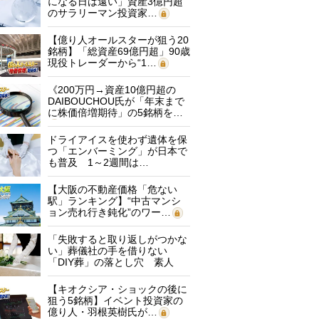
になる日は遠い」資産3億円超
のサラリーマン投資家…
【億り人オールスターが狙う20
銘柄】「総資産69億円超」90歳
現役トレーダーから“1…
《200万円→資産10億円超の
DAIBOUCHOU氏が「年末まで
に株価倍増期待」の5銘柄を…
ドライアイスを使わず遺体を保
つ「エンバーミング」が日本で
も普及 1～2週間は…
【大阪の不動産価格「危ない
駅」ランキング】“中古マンシ
ョン売れ行き鈍化”のワー…
「失敗すると取り返しがつかな
い」葬儀社の手を借りない
「DIY葬」の落とし穴 素人
に…
【キオクシア・ショックの後に
狙う5銘柄】イベント投資家の
億り人・羽根英樹氏が…