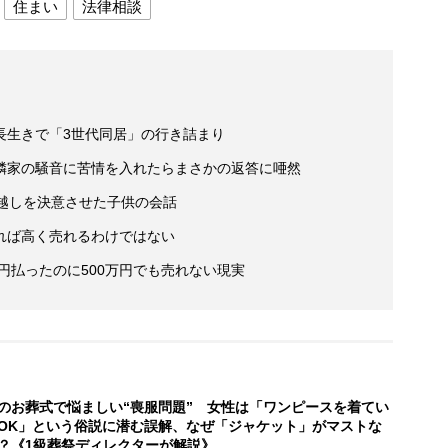
住まい
法律相談
長生きで「3世代同居」の行き詰まり
隣家の騒音に苦情を入れたらまさかの返答に唖然
っ越しを決意させた子供の会話
れば高く売れるわけではない
万円払ったのに500万円でも売れない現実
のお葬式で悩ましい“喪服問題” 女性は「ワンピースを着てい
OK」という俗説に潜む誤解、なぜ「ジャケット」がマストな
？《1級葬祭ディレクターが解説》