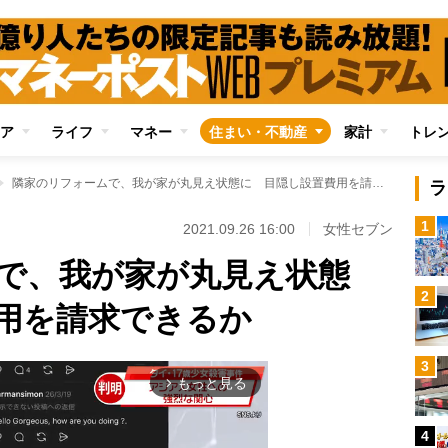
ア
ライフ
マネー
住まい・不動産
家計
トレ
隣家のリフォームで、我が家が丸見え状態に 目隠し設置費用を請求できるか
ラ
1
2021.09.26 16:00
女性セブン
で、我が家が丸見え状態
2
用を請求できるか
3
もっと見る
arrow_forward_ios
4