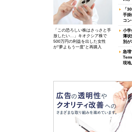
「3
手掛
コン
「この恐ろしい株はさっさと手
小学
放したい…」キオクシア株で
薄状
500万円の利益を出した女性
別が
が“夢よもう一度”と再購入
急増
Te
現地