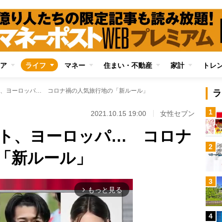
ア
ライフ
マネー
住まい・不動産
家計
トレ
、ヨーロッパ… コロナ禍の人気旅行地の「新ルール」
ラ
1
2021.10.15 19:00
女性セブン
ト、ヨーロッパ… コロナ
2
「新ルール」
3
もっと見る
arrow_forward_ios
4