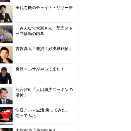
田代尚機のチャイナ・リサーチ
「みんなで大家さん」配当スト
ップ騒動の内幕
古賀真人「発掘！好決算銘柄」
突然マルサがやって来た！
河合雅司「人口減少ニッポンの
活路」
快適クルマ生活 乗ってみた、
使ってみた
大竹聡の「昼酒御免！」