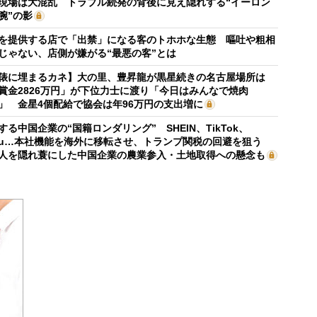
現場は大混乱 トラブル続発の背後に見え隠れする“イーロン
腕”の影
を提供する店で「出禁」になる客のトホホな生態 嘔吐や粗相
じゃない、店側が嫌がる“最悪の客”とは
俵に埋まるカネ】大の里、豊昇龍が黒星続きの名古屋場所は
賞金2826万円」が下位力士に渡り「今日はみんなで焼肉
」 金星4個配給で協会は年96万円の支出増に
する中国企業の“国籍ロンダリング” SHEIN、TikTok、
mu…本社機能を海外に移転させ、トランプ関税の回避を狙う
人を隠れ蓑にした中国企業の農業参入・土地取得への懸念も