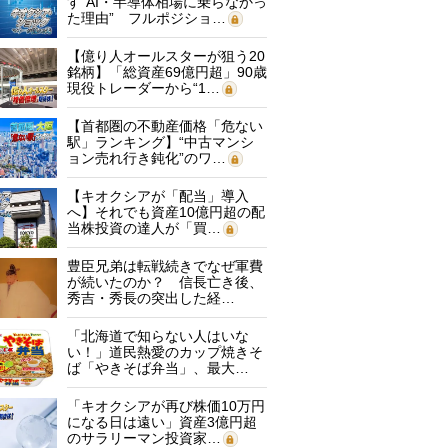
す“AI・半導体相場に乗らなかっ
た理由” フルポジショ…
【億り人オールスターが狙う20
銘柄】「総資産69億円超」90歳
現役トレーダーから“1…
【首都圏の不動産価格「危ない
駅」ランキング】“中古マンシ
ョン売れ行き鈍化”のワ…
【キオクシアが「配当」導入
へ】それでも資産10億円超の配
当株投資の達人が「買…
豊臣兄弟は転戦続きでなぜ軍費
が続いたのか？ 信長亡き後、
秀吉・秀長の突出した経…
「北海道で知らない人はいな
い！」道民熱愛のカップ焼きそ
ば「やきそば弁当」、最大…
「キオクシアが再び株価10万円
になる日は遠い」資産3億円超
のサラリーマン投資家…