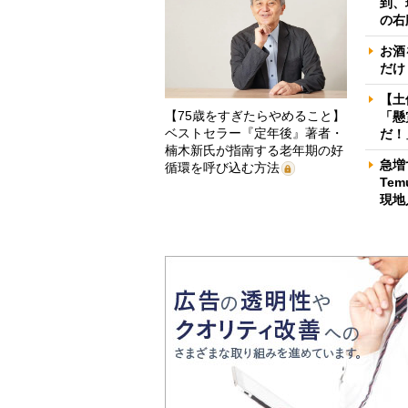
到、
の右
お酒
だけ
【土
【75歳をすぎたらやめること】
「懸
ベストセラー『定年後』著者・
だ！
楠木新氏が指南する老年期の好
急増
循環を呼び込む方法
Te
現地