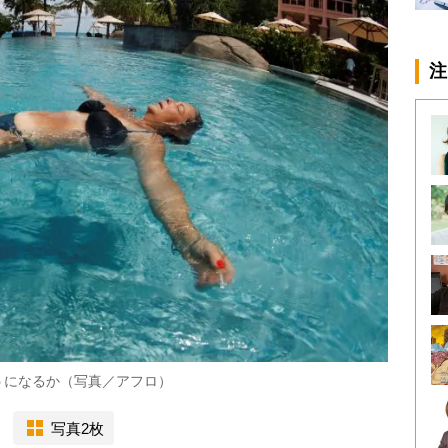
注
うになるか（写真／アフロ）
写真2枚