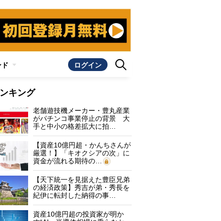
ンド
ログイン
ンキング
老舗遊技機メーカー・豊丸産業
がパチンコ事業停止の背景 大
手と中小の格差拡大に拍…
【資産10億円超・かんちさんが
厳選！】「キオクシアの次」に
資金が流れる期待の…
【天下統一を見据えた豊臣兄弟
の経済政策】秀吉が弟・秀長を
紀伊に転封した納得の事…
資産10億円超の投資家が明か