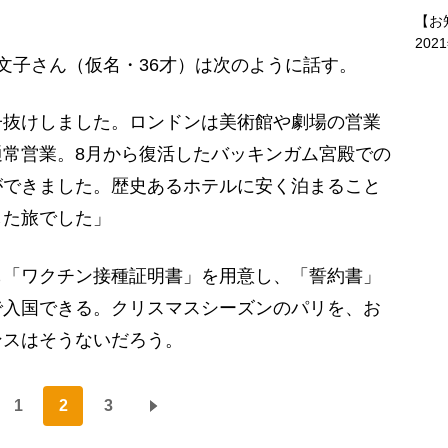
【お
202
文子さん（仮名・36才）は次のように話す。
子抜けしました。ロンドンは美術館や劇場の営業
常営業。8月から復活したバッキンガム宮殿での
ができました。歴史あるホテルに安く泊まること
した旅でした」
「ワクチン接種証明書」を用意し、「誓約書」
で入国できる。クリスマスシーズンのパリを、お
ンスはそうないだろう。
1
2
3