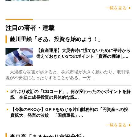
一覧を見る
注目の著者・連載
藤川里絵「さあ、投資を始めよう！」
【資産運用】大災害時に慌てないために平時から
備えておきたい3つのポイント「資産の棚卸し…
大規模な災害が起きると、株式市場が大きく動いたり、取引環
境が不安定になったりすることがある。一方…
5年ぶり改訂の「CGコード」、何が変わったのかポイントを解
説 企業に成長投資の具体的な説…
【令和のPKOか】GPIFをめぐる片山財務相の「円資産への投
資拡大」発言の波紋 「国債重視」…
一覧を見る
森口亮「まるわかり市況分析」