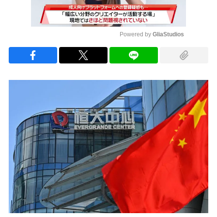
Powered by 
GliaStudios
Mute