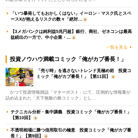
「いつ暴発してもおかしくはない」イーロン・マスク氏とスペ
ースXが抱えるリスクの数々「絶対…
【3メガバンクは純利益5兆円超】銀行、商社、ゼネコンは最高
益続出の一方で、中小企業・…
一覧を見る
投資ノウハウ満載コミック「俺がカブ番長！」
「売り時」を逃さないトレンド見極め術 投資コ
ミック「俺がカブ番長！」【第11回】
かつて投資情報雑誌「マネーポスト」にて、圧倒的な情報量が
詰め込まれた「天下無敵の株コミック」とし…
テクニカル分析・集中講義 投資コミック「俺がカブ番長！」
【第10回】
不透明相場に勝つ信用取引の極意 投資コミック「俺がカブ番
長！」【第9回】