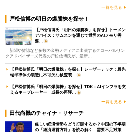
一覧を見る
戸松信博の明日の爆騰株を探せ！
【戸松信博氏「明日の爆騰株」を探せ】トーメン
デバイス：サムスンを通じて世界のAIメモリ需
要…
新聞や雑誌など多数の金融メディアに出演するグローバルリン
クアドバイザーズ代表の戸松信博氏が、最新…
【戸松信博氏「明日の爆騰株」を探せ】レーザーテック：最先
端半導体の製造に不可欠な検査装…
【戸松信博氏「明日の爆騰株」を探せ】TDK：AIインフラを支
えるキープレーヤー 成長の再評…
一覧を見る
田代尚機のチャイナ・リサーチ
厳しい経済情勢をどう打開するか？中国の下半期
の「経済運営方針」を読み解く 需要不足対策