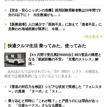
【安全・安心ニッポンの危機】採用試験受験者数は10年間で2
分の1以下に！ 出生数減がも…
【医療崩壊】人口減少で「医師不足」に加えて「患者不足」に
見舞われ地域医療が限界に 今後…
一覧を見る
快適クルマ生活 乗ってみた、使ってみた
【4ヶ月間で受注累計6000台】BEV普及の障壁と
なる「航続距離の不安」「充電のストレス」解
消…
あれほどもてはやされていた「EV（BEV）シフト」の潮流も、
最近では減速基調になっているように見える。…
《雪道の対応力を検証》シビアな状況で実感した「フォレスタ
ー」の真価 「ターボ」と「スト…
乗り込むと同時に「これが軽？」と戸惑うのには理由があっ
た 「日産ルークス」さらなる躍進…