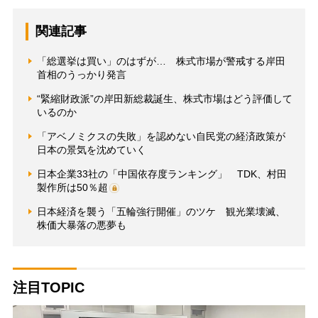
関連記事
「総選挙は買い」のはずが… 株式市場が警戒する岸田
首相のうっかり発言
“緊縮財政派”の岸田新総裁誕生、株式市場はどう評価して
いるのか
「アベノミクスの失敗」を認めない自民党の経済政策が
日本の景気を沈めていく
日本企業33社の「中国依存度ランキング」 TDK、村田
製作所は50％超
日本経済を襲う「五輪強行開催」のツケ 観光業壊滅、
株価大暴落の悪夢も
注目TOPIC