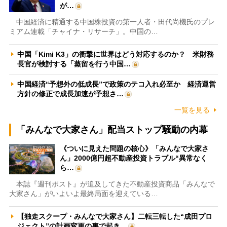
が…
中国経済に精通する中国株投資の第一人者・田代尚機氏のプレ
ミアム連載「チャイナ・リサーチ」。中国の…
中国「Kimi K3」の衝撃に世界はどう対応するのか？ 米財務
長官が検討する「蒸留を行う中国…
中国経済“予想外の低成長”で政策のテコ入れ必至か 経済運営
方針の修正で成長加速が予想さ…
一覧を見る
「みんなで大家さん」配当ストップ騒動の内幕
《ついに見えた問題の核心》「みんなで大家さ
ん」2000億円超不動産投資トラブル“異常なく
ら…
本誌『週刊ポスト』が追及してきた不動産投資商品「みんなで
大家さん」がいよいよ最終局面を迎えている…
【独走スクープ・みんなで大家さん】二転三転した“成田プロ
ジェクト”の計画変更の裏で起き…