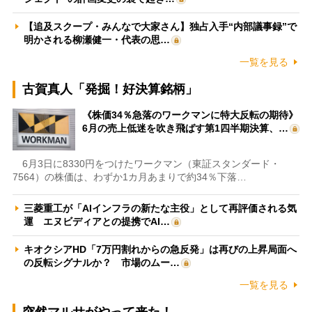
【追及スクープ・みんなで大家さん】独占入手“内部議事録”で
明かされる柳瀬健一・代表の思…
一覧を見る
古賀真人「発掘！好決算銘柄」
《株価34％急落のワークマンに特大反転の期待》
6月の売上低迷を吹き飛ばす第1四半期決算、…
6月3日に8330円をつけたワークマン（東証スタンダード・
7564）の株価は、わずか1カ月あまりで約34％下落…
三菱重工が「AIインフラの新たな主役」として再評価される気
運 エヌビディアとの提携でAI…
キオクシアHD「7万円割れからの急反発」は再びの上昇局面へ
の反転シグナルか？ 市場のムー…
一覧を見る
突然マルサがやって来た！