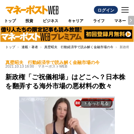
ログイン
トップ
投資
ビジネス
キャリア
ライフ
マネー
トップ
連載・著者
真壁昭夫 行動経済学で読み解く金融市場の今
新政権「
真壁昭夫 行動経済学で読み解く金融市場の今
2021.10.13 16:00
マネーポストWEB
新政権「ご祝儀相場」はどこへ？日本株
を翻弄する海外市場の悪材料の数々
もっと見る
arrow_forward_ios