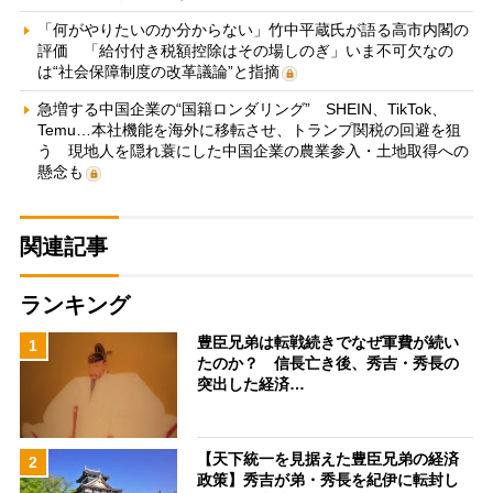
「何がやりたいのか分からない」竹中平蔵氏が語る高市内閣の
評価 「給付付き税額控除はその場しのぎ」いま不可欠なの
は“社会保障制度の改革議論”と指摘
急増する中国企業の“国籍ロンダリング” SHEIN、TikTok、
Temu…本社機能を海外に移転させ、トランプ関税の回避を狙
う 現地人を隠れ蓑にした中国企業の農業参入・土地取得への
懸念も
関連記事
ランキング
豊臣兄弟は転戦続きでなぜ軍費が続い
1
たのか？ 信長亡き後、秀吉・秀長の
突出した経済…
【天下統一を見据えた豊臣兄弟の経済
2
政策】秀吉が弟・秀長を紀伊に転封し