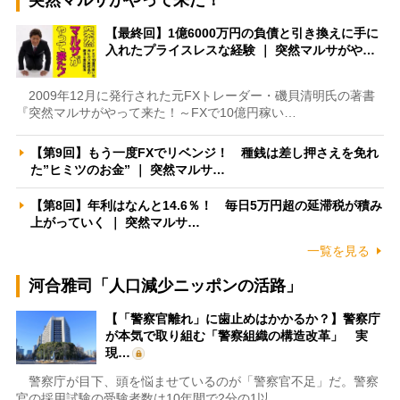
【最終回】1億6000万円の負債と引き換えに手に
入れたプライスレスな経験 ｜ 突然マルサがや…
2009年12月に発行された元FXトレーダー・磯貝清明氏の著書
『突然マルサがやって来た！～FXで10億円稼い…
【第9回】もう一度FXでリベンジ！ 種銭は差し押さえを免れ
た”ヒミツのお金” ｜ 突然マルサ…
【第8回】年利はなんと14.6％！ 毎日5万円超の延滞税が積み
上がっていく ｜ 突然マルサ…
一覧を見る
河合雅司「人口減少ニッポンの活路」
【「警察官離れ」に歯止めはかかるか？】警察庁
が本気で取り組む「警察組織の構造改革」 実
現…
警察庁が目下、頭を悩ませているのが「警察官不足」だ。警察
官の採用試験の受験者数は10年間で2分の1以…