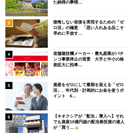
た納得の事情…
後悔しない老後を実現するための「ゼ
3
ロ活」の極意 「思い入れある品こそ
早めに手放す…
老舗遊技機メーカー・豊丸産業がパチ
4
ンコ事業停止の背景 大手と中小の格
差拡大に拍車…
資産をゼロにして最期を迎える「ゼロ
5
活」、年代別・計画的にお金を使うポ
イント 6…
【キオクシアが「配当」導入へ】それ
6
でも資産10億円超の配当株投資の達人
が「買う…