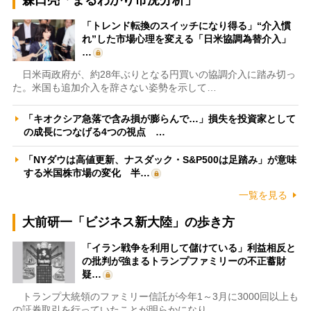
「トレンド転換のスイッチになり得る」“介入慣
れ”した市場心理を変える「日米協調為替介入」
…
日米両政府が、約28年ぶりとなる円買いの協調介入に踏み切っ
た。米国も追加介入を辞さない姿勢を示して…
「キオクシア急落で含み損が膨らんで…」損失を投資家として
の成長につなげる4つの視点 …
「NYダウは高値更新、ナスダック・S&P500は足踏み」が意味
する米国株市場の変化 半…
一覧を見る
大前研一「ビジネス新大陸」の歩き方
「イラン戦争を利用して儲けている」利益相反と
の批判が強まるトランプファミリーの不正蓄財
疑…
トランプ大統領のファミリー信託が今年1～3月に3000回以上も
の証券取引を行っていたことが明らかになり…