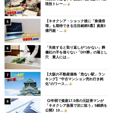
現役トレー…
【キオクシア・ショック後に「株価倍
5
増」も期待できる注目銘柄5選】資産3
億円超・…
「失敗すると取り返しがつかない」葬
6
儀社の手を借りない「DIY葬」の落とし
穴 素人には…
【大阪の不動産価格「危ない駅」ラン
7
キング】“中古マンション売れ行き鈍
化”のワース…
《2年弱で資産17.5倍の元証券マンが
8
「キオクシア急落で次に狙う」5銘柄を
公開》10…