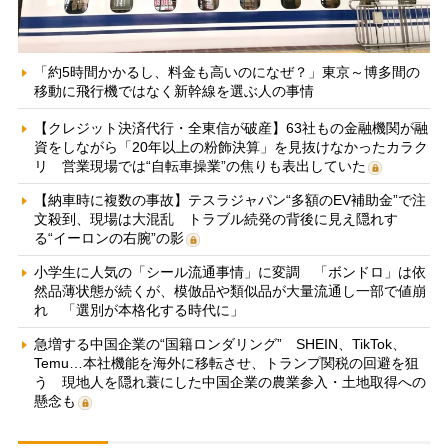
「約5時間かかるし、料金も高いのになぜ？」東京～博多間の
移動に飛行機ではなく新幹線を選ぶ人の事情
【クレジット決済代行・全東信が破産】63社もの金融機関が融
資をしながら「20年以上の粉飾決算」を見抜けなかったカラク
リ 営業現場では“自転車操業”の焦りも表出していた
【納車時に複数の事故】テスラジャパン“多額のEV補助金”で注
文殺到、現場は大混乱 トラブル続発の背後に見え隠れす
る“イーロンの右腕”の影
小学生に人気の「シール流通事情」に変調 「ボンドロ」は依
然品薄状態が続くが、模倣品や類似品が大量流通し一部で値崩
れ 「選別が本格化する時代に」
急増する中国企業の“国籍ロンダリング” SHEIN、TikTok、
Temu…本社機能を海外に移転させ、トランプ関税の回避を狙
う 現地人を隠れ蓑にした中国企業の農業参入・土地取得への
懸念も