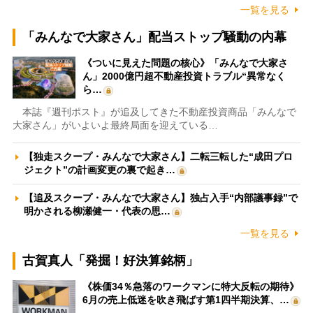
一覧を見る
「みんなで大家さん」配当ストップ騒動の内幕
《ついに見えた問題の核心》「みんなで大家さ
ん」2000億円超不動産投資トラブル“異常なく
ら…
本誌『週刊ポスト』が追及してきた不動産投資商品「みんなで
大家さん」がいよいよ最終局面を迎えている…
【独走スクープ・みんなで大家さん】二転三転した“成田プロ
ジェクト”の計画変更の裏で起き…
【追及スクープ・みんなで大家さん】独占入手“内部議事録”で
明かされる柳瀬健一・代表の思…
一覧を見る
古賀真人「発掘！好決算銘柄」
《株価34％急落のワークマンに特大反転の期待》
6月の売上低迷を吹き飛ばす第1四半期決算、…