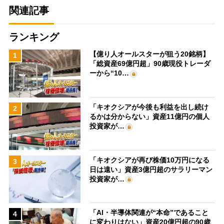
関連記事
ランキング
【億り人オールスターが狙う20銘柄】
1
「総資産69億円超」90歳現役トレーダ
ーから“10…
「キオクシアが今後も利益を出し続け
2
るかは分からない」資産11億円の個人
投資家が…
「キオクシアが再び株価10万円になる
3
日は遠い」資産3億円超のサラリーマン
投資家が…
「AI・半導体関連が“本命”であること
4
に変わりはない」資産20億円超の90歳