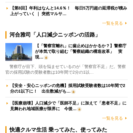
【第8回】年利はなんと14.6％！ 毎日5万円超の延滞税が積み
上がっていく ｜ 突然マルサ…
一覧を見る
河合雅司「人口減少ニッポンの活路」
【「警察官離れ」に歯止めはかかるか？】警察庁
が本気で取り組む「警察組織の構造改革」 実
現…
警察庁が目下、頭を悩ませているのが「警察官不足」だ。警察
官の採用試験の受験者数は10年間で2分の1以…
【安全・安心ニッポンの危機】採用試験受験者数は10年間で2
分の1以下に！ 出生数減がも…
【医療崩壊】人口減少で「医師不足」に加えて「患者不足」に
見舞われ地域医療が限界に 今後…
一覧を見る
快適クルマ生活 乗ってみた、使ってみた