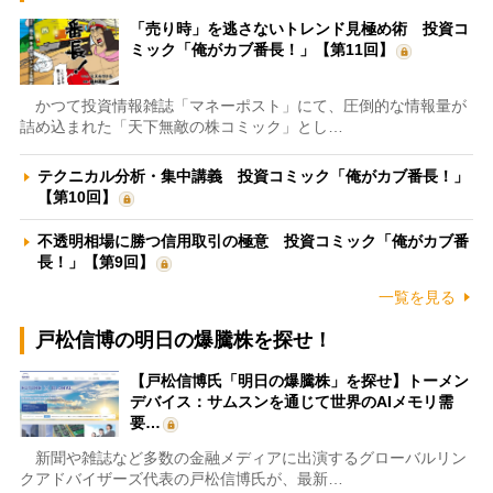
「売り時」を逃さないトレンド見極め術 投資コ
ミック「俺がカブ番長！」【第11回】
かつて投資情報雑誌「マネーポスト」にて、圧倒的な情報量が
詰め込まれた「天下無敵の株コミック」とし…
テクニカル分析・集中講義 投資コミック「俺がカブ番長！」
【第10回】
不透明相場に勝つ信用取引の極意 投資コミック「俺がカブ番
長！」【第9回】
一覧を見る
戸松信博の明日の爆騰株を探せ！
【戸松信博氏「明日の爆騰株」を探せ】トーメン
デバイス：サムスンを通じて世界のAIメモリ需
要…
新聞や雑誌など多数の金融メディアに出演するグローバルリン
クアドバイザーズ代表の戸松信博氏が、最新…