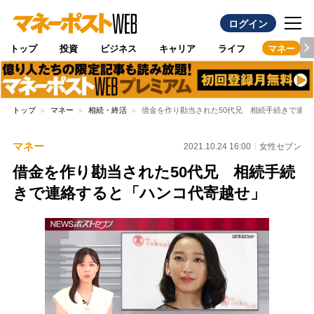
ログイン
トップ
投資
ビジネス
キャリア
ライフ
マネー
トップ
マネー
相続・終活
借金を作り勘当された50代兄 相続手続きで連
マネー
2021.10.24 16:00
女性セブン
借金を作り勘当された50代兄 相続手続
きで連絡すると「ハンコ代寄越せ」