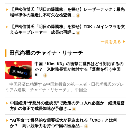
【戸松信博氏「明日の爆騰株」を探せ】レーザーテック：最先
端半導体の製造に不可欠な検査装…
【戸松信博氏「明日の爆騰株」を探せ】TDK：AIインフラを支
えるキープレーヤー 成長の再評…
一覧を見る
田代尚機のチャイナ・リサーチ
中国「Kimi K3」の衝撃に世界はどう対応するの
か？ 米財務長官が検討する「蒸留を行う中国
AI…
中国経済に精通する中国株投資の第一人者・田代尚機氏のプレ
ミアム連載「チャイナ・リサーチ」。中国企…
中国経済“予想外の低成長”で政策のテコ入れ必至か 経済運営
方針の修正で成長加速が予想さ…
“AI革命”で爆発的な需要拡大が見込まれる「CXO」とは何
か？ 高い競争力を持つ中国の医薬品…