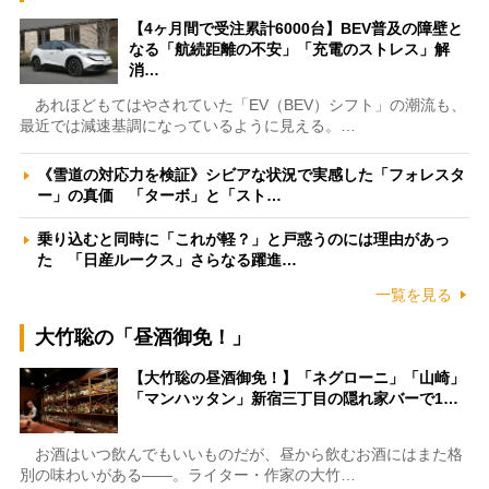
【4ヶ月間で受注累計6000台】BEV普及の障壁と
なる「航続距離の不安」「充電のストレス」解
消…
あれほどもてはやされていた「EV（BEV）シフト」の潮流も、
最近では減速基調になっているように見える。…
《雪道の対応力を検証》シビアな状況で実感した「フォレスタ
ー」の真価 「ターボ」と「スト…
乗り込むと同時に「これが軽？」と戸惑うのには理由があっ
た 「日産ルークス」さらなる躍進…
一覧を見る
大竹聡の「昼酒御免！」
【大竹聡の昼酒御免！】「ネグローニ」「山崎」
「マンハッタン」新宿三丁目の隠れ家バーで1…
お酒はいつ飲んでもいいものだが、昼から飲むお酒にはまた格
別の味わいがある――。ライター・作家の大竹…