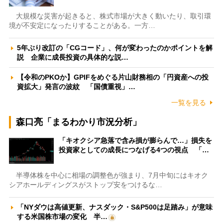
大規模な災害が起きると、株式市場が大きく動いたり、取引環
境が不安定になったりすることがある。一方…
5年ぶり改訂の「CGコード」、何が変わったのかポイントを解
説 企業に成長投資の具体的な説…
【令和のPKOか】GPIFをめぐる片山財務相の「円資産への投
資拡大」発言の波紋 「国債重視」…
一覧を見る
森口亮「まるわかり市況分析」
「キオクシア急落で含み損が膨らんで…」損失を
投資家としての成長につなげる4つの視点 「…
半導体株を中心に相場の調整色が強まり、7月中旬にはキオク
シアホールディングスがストップ安をつけるな…
「NYダウは高値更新、ナスダック・S&P500は足踏み」が意味
する米国株市場の変化 半…