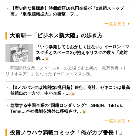
【歴史的な爆騰劇】時価総額10兆円企業が「2連続ストップ
高」「制限値幅拡大」の衝撃 フ…
一覧を見る
大前研一「ビジネス新大陸」の歩き方
「いつ暴発してもおかしくはない」イーロン・マ
スク氏とスペースXが抱えるリスクの数々「絶対
的…
宇宙開発企業「スペースX」の上場で史上初の「兆万長者（ト
リリオネア）」となったイーロン・マスク氏。…
【3メガバンクは純利益5兆円超】銀行、商社、ゼネコンは最高
益続出の一方で、中小企業・…
急増する中国企業の“国籍ロンダリング” SHEIN、TikTok、
Temu…本社機能を海外に移転させ…
一覧を見る
投資ノウハウ満載コミック「俺がカブ番長！」