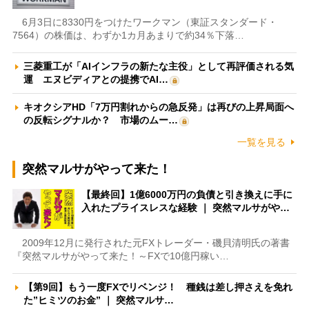
6月3日に8330円をつけたワークマン（東証スタンダード・
7564）の株価は、わずか1カ月あまりで約34％下落…
三菱重工が「AIインフラの新たな主役」として再評価される気
運 エヌビディアとの提携でAI…
キオクシアHD「7万円割れからの急反発」は再びの上昇局面へ
の反転シグナルか？ 市場のムー…
一覧を見る
突然マルサがやって来た！
【最終回】1億6000万円の負債と引き換えに手に
入れたプライスレスな経験 ｜ 突然マルサがや…
2009年12月に発行された元FXトレーダー・磯貝清明氏の著書
『突然マルサがやって来た！～FXで10億円稼い…
【第9回】もう一度FXでリベンジ！ 種銭は差し押さえを免れ
た”ヒミツのお金” ｜ 突然マルサ…