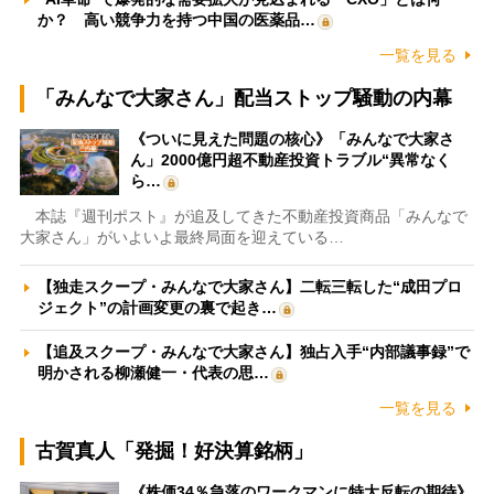
か？ 高い競争力を持つ中国の医薬品…
一覧を見る
「みんなで大家さん」配当ストップ騒動の内幕
《ついに見えた問題の核心》「みんなで大家さ
ん」2000億円超不動産投資トラブル“異常なく
ら…
本誌『週刊ポスト』が追及してきた不動産投資商品「みんなで
大家さん」がいよいよ最終局面を迎えている…
【独走スクープ・みんなで大家さん】二転三転した“成田プロ
ジェクト”の計画変更の裏で起き…
【追及スクープ・みんなで大家さん】独占入手“内部議事録”で
明かされる柳瀬健一・代表の思…
一覧を見る
古賀真人「発掘！好決算銘柄」
《株価34％急落のワークマンに特大反転の期待》