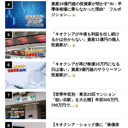
資産10億円超の投資家が明かす“AI・半
4
導体相場に乗らなかった理由” フルポ
ジション…
「キオクシアが今後も利益を出し続け
5
るかは分からない」資産11億円の個人
投資家が…
「キオクシアが再び株価10万円になる
6
日は遠い」資産3億円超のサラリーマン
投資家が…
【世帯年収別・東京23区マンション
7
「狙い目駅」を大公開】年収500万円、
700万円で…
【キオクシア・ショック後に「株価倍
8