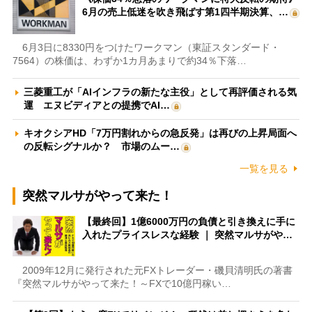
6月の売上低迷を吹き飛ばす第1四半期決算、…
6月3日に8330円をつけたワークマン（東証スタンダード・
7564）の株価は、わずか1カ月あまりで約34％下落…
三菱重工が「AIインフラの新たな主役」として再評価される気
運 エヌビディアとの提携でAI…
キオクシアHD「7万円割れからの急反発」は再びの上昇局面へ
の反転シグナルか？ 市場のムー…
一覧を見る
突然マルサがやって来た！
【最終回】1億6000万円の負債と引き換えに手に
入れたプライスレスな経験 ｜ 突然マルサがや…
2009年12月に発行された元FXトレーダー・磯貝清明氏の著書
『突然マルサがやって来た！～FXで10億円稼い…