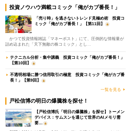
投資ノウハウ満載コミック「俺がカブ番長！」
「売り時」を逃さないトレンド見極め術 投資コ
ミック「俺がカブ番長！」【第11回】
かつて投資情報雑誌「マネーポスト」にて、圧倒的な情報量が
詰め込まれた「天下無敵の株コミック」とし…
テクニカル分析・集中講義 投資コミック「俺がカブ番長！」
【第10回】
不透明相場に勝つ信用取引の極意 投資コミック「俺がカブ番
長！」【第9回】
一覧を見る
戸松信博の明日の爆騰株を探せ！
【戸松信博氏「明日の爆騰株」を探せ】トーメン
デバイス：サムスンを通じて世界のAIメモリ需
要…