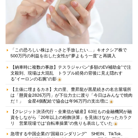
「この恐ろしい株はさっさと手放したい…」キオクシア株で
500万円の利益を出した女性が“夢よもう一度”と再購入
【納車時に複数の事故】テスラジャパン“多額のEV補助金”で注
文殺到、現場は大混乱 トラブル続発の背後に見え隠れす
る“イーロンの右腕”の影
【土俵に埋まるカネ】大の里、豊昇龍が黒星続きの名古屋場所
は「懸賞金2826万円」が下位力士に渡り「今日はみんなで焼肉
だ！」 金星4個配給で協会は年96万円の支出増に
【クレジット決済代行・全東信が破産】63社もの金融機関が融
資をしながら「20年以上の粉飾決算」を見抜けなかったカラク
リ 営業現場では“自転車操業”の焦りも表出していた
急増する中国企業の“国籍ロンダリング” SHEIN、TikTok、