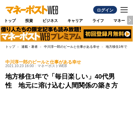
ログイン
トップ
投資
ビジネス
キャリア
ライフ
マネー
トップ
連載・著者
中川淳一郎のビールと仕事がある幸せ
地方移住1年で「
中川淳一郎のビールと仕事がある幸せ
2021.10.23 16:00
マネーポストWEB
地方移住1年で「毎日楽しい」40代男
性 地元に溶け込む人間関係の築き方
Loaded
:
100.00%
/
Unmute