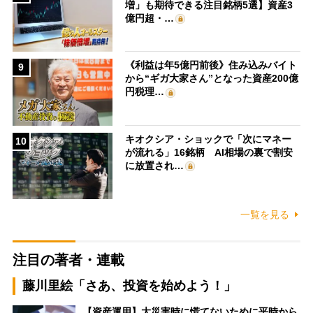
増」も期待できる注目銘柄5選】資産3
億円超・…
《利益は年5億円前後》住み込みバイト
9
から“ギガ大家さん”となった資産200億
円税理…
キオクシア・ショックで「次にマネー
10
が流れる」16銘柄 AI相場の裏で割安
に放置され…
一覧を見る
注目の著者・連載
藤川里絵「さあ、投資を始めよう！」
【資産運用】大災害時に慌てないために平時から