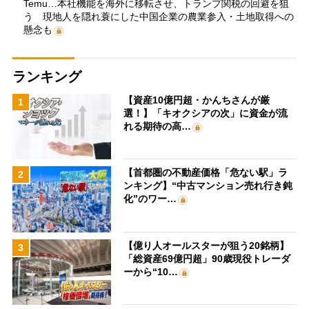
Temu…本社機能を海外に移転させ、トランプ関税の回避を狙
う 現地人を隠れ蓑にした中国企業の農業参入・土地取得への
懸念も
ランキング
【資産10億円超・かんちさんが厳
1
選！】「キオクシアの次」に資金が流
れる期待の高…
【首都圏の不動産価格「危ない駅」ラ
2
ンキング】“中古マンション売れ行き鈍
化”のワー…
【億り人オールスターが狙う20銘柄】
3
「総資産69億円超」90歳現役トレーダ
ーから“10…