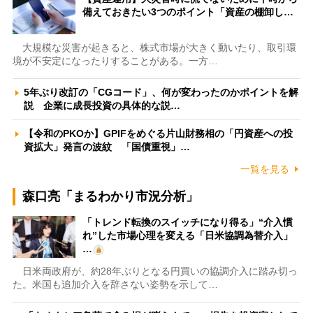
備えておきたい3つのポイント「資産の棚卸し…
大規模な災害が起きると、株式市場が大きく動いたり、取引環
境が不安定になったりすることがある。一方…
5年ぶり改訂の「CGコード」、何が変わったのかポイントを解
説 企業に成長投資の具体的な説…
【令和のPKOか】GPIFをめぐる片山財務相の「円資産への投
資拡大」発言の波紋 「国債重視」…
一覧を見る
森口亮「まるわかり市況分析」
「トレンド転換のスイッチになり得る」“介入慣
れ”した市場心理を変える「日米協調為替介入」
…
日米両政府が、約28年ぶりとなる円買いの協調介入に踏み切っ
た。米国も追加介入を辞さない姿勢を示して…