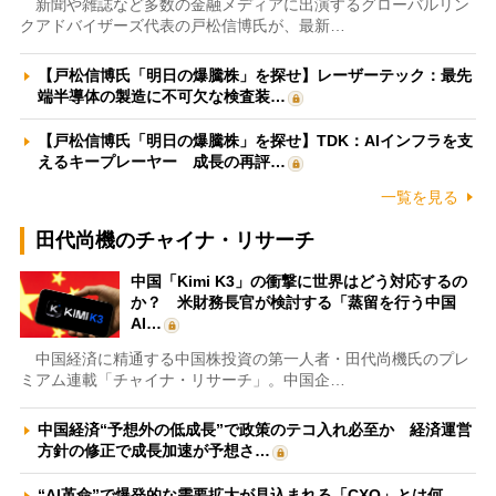
新聞や雑誌など多数の金融メディアに出演するグローバルリン
クアドバイザーズ代表の戸松信博氏が、最新…
【戸松信博氏「明日の爆騰株」を探せ】レーザーテック：最先
端半導体の製造に不可欠な検査装…
【戸松信博氏「明日の爆騰株」を探せ】TDK：AIインフラを支
えるキープレーヤー 成長の再評…
一覧を見る
田代尚機のチャイナ・リサーチ
中国「Kimi K3」の衝撃に世界はどう対応するの
か？ 米財務長官が検討する「蒸留を行う中国
AI…
中国経済に精通する中国株投資の第一人者・田代尚機氏のプレ
ミアム連載「チャイナ・リサーチ」。中国企…
中国経済“予想外の低成長”で政策のテコ入れ必至か 経済運営
方針の修正で成長加速が予想さ…
“AI革命”で爆発的な需要拡大が見込まれる「CXO」とは何