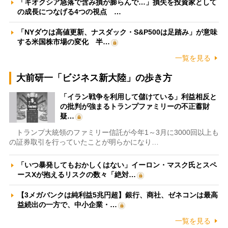
「キオクシア急落で含み損が膨らんで…」損失を投資家として
の成長につなげる4つの視点 …
「NYダウは高値更新、ナスダック・S&P500は足踏み」が意味
する米国株市場の変化 半…
一覧を見る
大前研一「ビジネス新大陸」の歩き方
「イラン戦争を利用して儲けている」利益相反と
の批判が強まるトランプファミリーの不正蓄財
疑…
トランプ大統領のファミリー信託が今年1～3月に3000回以上も
の証券取引を行っていたことが明らかになり…
「いつ暴発してもおかしくはない」イーロン・マスク氏とスペ
ースXが抱えるリスクの数々「絶対…
【3メガバンクは純利益5兆円超】銀行、商社、ゼネコンは最高
益続出の一方で、中小企業・…
一覧を見る