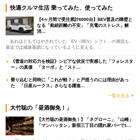
快適クルマ生活 乗ってみた、使ってみた
【4ヶ月間で受注累計6000台】BEV普及の障壁と
なる「航続距離の不安」「充電のストレス」解
消…
あれほどもてはやされていた「EV（BEV）シフト」の潮流も、
最近では減速基調になっているように見える。…
《雪道の対応力を検証》シビアな状況で実感した「フォレスタ
ー」の真価 「ターボ」と「スト…
乗り込むと同時に「これが軽？」と戸惑うのには理由があっ
た 「日産ルークス」さらなる躍進…
一覧を見る
大竹聡の「昼酒御免！」
【大竹聡の昼酒御免！】「ネグローニ」「山崎」
「マンハッタン」新宿三丁目の隠れ家バーで1…