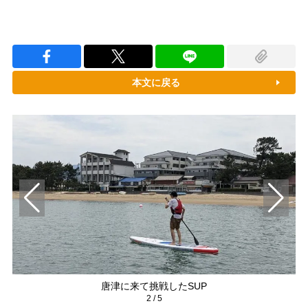
本文に戻る
唐津に来て挑戦したSUP
2
/
5