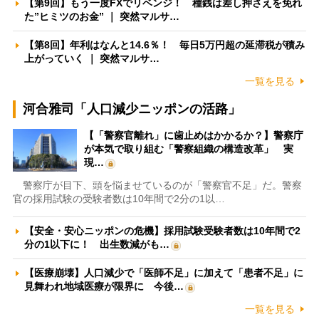
【第9回】もう一度FXでリベンジ！ 種銭は差し押さえを免れ
た”ヒミツのお金” ｜ 突然マルサ…
【第8回】年利はなんと14.6％！ 毎日5万円超の延滞税が積み
上がっていく ｜ 突然マルサ…
一覧を見る
河合雅司「人口減少ニッポンの活路」
【「警察官離れ」に歯止めはかかるか？】警察庁
が本気で取り組む「警察組織の構造改革」 実
現…
警察庁が目下、頭を悩ませているのが「警察官不足」だ。警察
官の採用試験の受験者数は10年間で2分の1以…
【安全・安心ニッポンの危機】採用試験受験者数は10年間で2
分の1以下に！ 出生数減がも…
【医療崩壊】人口減少で「医師不足」に加えて「患者不足」に
見舞われ地域医療が限界に 今後…
一覧を見る