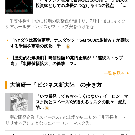
投資家としての成長につなげる4つの視点 「…
半導体株を中心に相場の調整色が強まり、7月中旬にはキオク
シアホールディングスがストップ安をつけるな…
「NYダウは高値更新、ナスダック・S&P500は足踏み」が意味
する米国株市場の変化 半…
【歴史的な爆騰劇】時価総額10兆円企業が「2連続ストップ
高」「制限値幅拡大」の衝撃 フ…
一覧を見る
大前研一「ビジネス新大陸」の歩き方
「いつ暴発してもおかしくはない」イーロン・マ
スク氏とスペースXが抱えるリスクの数々「絶対
的…
宇宙開発企業「スペースX」の上場で史上初の「兆万長者（ト
リリオネア）」となったイーロン・マスク氏。…