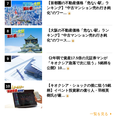
【首都圏の不動産価格「危ない駅」ラ
7
ンキング】“中古マンション売れ行き鈍
化”のワー…
【大阪の不動産価格「危ない駅」ラン
8
キング】“中古マンション売れ行き鈍
化”のワース…
《2年弱で資産17.5倍の元証券マンが
9
「キオクシア急落で次に狙う」5銘柄を
公開》10…
【キオクシア・ショックの後に狙う5銘
10
柄】イベント投資家の億り人・羽根英
樹氏が厳…
一覧を見る