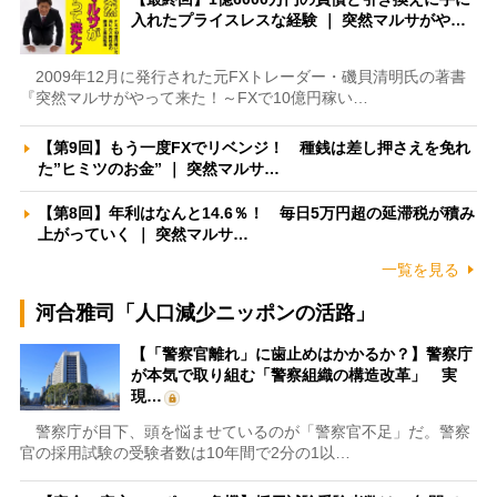
入れたプライスレスな経験 ｜ 突然マルサがや…
2009年12月に発行された元FXトレーダー・磯貝清明氏の著書
『突然マルサがやって来た！～FXで10億円稼い…
【第9回】もう一度FXでリベンジ！ 種銭は差し押さえを免れ
た”ヒミツのお金” ｜ 突然マルサ…
【第8回】年利はなんと14.6％！ 毎日5万円超の延滞税が積み
上がっていく ｜ 突然マルサ…
一覧を見る
河合雅司「人口減少ニッポンの活路」
【「警察官離れ」に歯止めはかかるか？】警察庁
が本気で取り組む「警察組織の構造改革」 実
現…
警察庁が目下、頭を悩ませているのが「警察官不足」だ。警察
官の採用試験の受験者数は10年間で2分の1以…