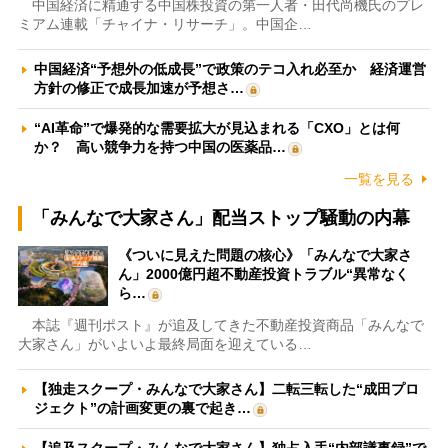
中国経済に精通する中国株投資の第一人者・田代尚機氏のプレ
ミアム連載「チャイナ・リサーチ」。中国企…
中国経済“予想外の低成長”で政策のテコ入れ必至か 経済運営
方針の修正で成長加速が予想さ…
“AI革命”で爆発的な需要拡大が見込まれる「CXO」とは何
か？ 高い競争力を持つ中国の医薬品…
一覧を見る
「みんなで大家さん」配当ストップ騒動の内幕
《ついに見えた問題の核心》「みんなで大家さ
ん」2000億円超不動産投資トラブル“異常なく
ら…
本誌『週刊ポスト』が追及してきた不動産投資商品「みんなで
大家さん」がいよいよ最終局面を迎えている…
【独走スクープ・みんなで大家さん】二転三転した“成田プロ
ジェクト”の計画変更の裏で起き…
【追及スクープ・みんなで大家さん】独占入手“内部議事録”で