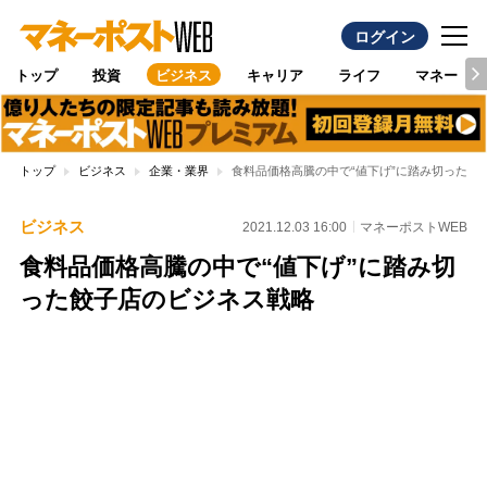
ログイン
トップ
投資
ビジネス
キャリア
ライフ
マネー
トップ
ビジネス
企業・業界
食料品価格高騰の中で“値下げ”に踏み切った餃
ビジネス
2021.12.03 16:00
マネーポストWEB
食料品価格高騰の中で“値下げ”に踏み切
った餃子店のビジネス戦略
Loaded
:
89.01%
/
Unmute