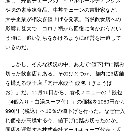
騰し、外食チェーンのロイヤルホールディングス
や味の素冷凍食品、牛丼チェーンの吉野家など、
大手企業が相次ぎ値上げを発表。当然飲食店への
影響も甚大で、コロナ禍から回復に向かおうとい
う時に、追い討ちをかけるように経営を圧迫して
いるのだ。
しかし、そんな状況の中、あえて“値下げ”に踏み
切った飲食店もある。そのひとつが、都内に3店舗
を構える餃子店「肉汁水餃子 餃包（ぎょうぱ
お）」だ。11月16日から、看板メニューの「餃包
（4個入り・白湯スープ付）」の価格を1089円から
990円（税込）へ10％の値下げを行った。なぜ仕入
れ価格が高騰する今、値下げに踏み切ったのか。
同店を運営する株式会社アールキューブ代表・坂