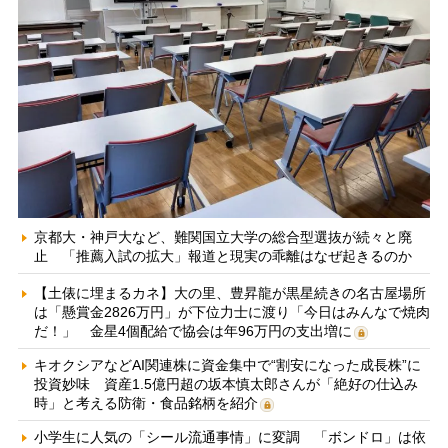
京都大・神戸大など、難関国立大学の総合型選抜が続々と廃
止 「推薦入試の拡大」報道と現実の乖離はなぜ起きるのか
【土俵に埋まるカネ】大の里、豊昇龍が黒星続きの名古屋場所
は「懸賞金2826万円」が下位力士に渡り「今日はみんなで焼肉
だ！」 金星4個配給で協会は年96万円の支出増に
キオクシアなどAI関連株に資金集中で“割安になった成長株”に
投資妙味 資産1.5億円超の坂本慎太郎さんが「絶好の仕込み
時」と考える防衛・食品銘柄を紹介
小学生に人気の「シール流通事情」に変調 「ボンドロ」は依