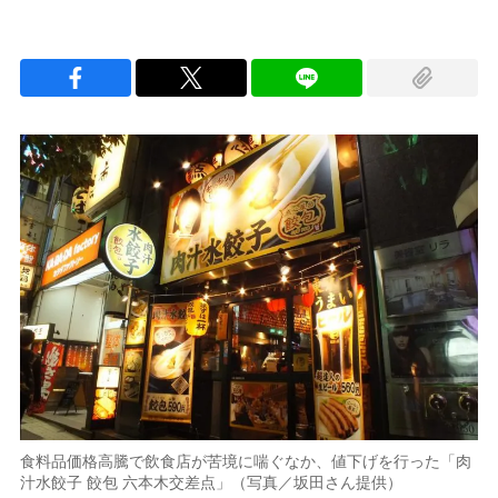
食料品価格高騰で飲食店が苦境に喘ぐなか、値下げを行った「肉
汁水餃子 餃包 六本木交差点」（写真／坂田さん提供）