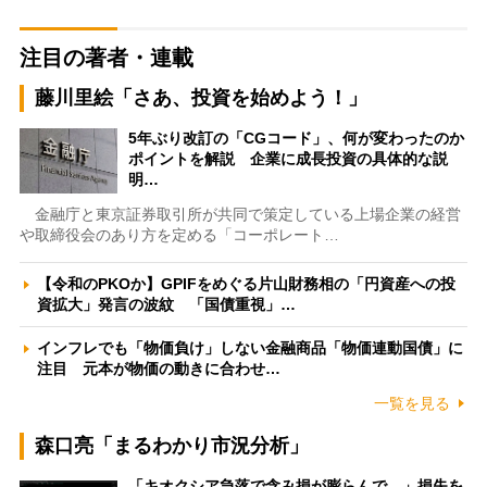
注目の著者・連載
藤川里絵「さあ、投資を始めよう！」
5年ぶり改訂の「CGコード」、何が変わったのか
ポイントを解説 企業に成長投資の具体的な説
明…
金融庁と東京証券取引所が共同で策定している上場企業の経営
や取締役会のあり方を定める「コーポレート…
【令和のPKOか】GPIFをめぐる片山財務相の「円資産への投
資拡大」発言の波紋 「国債重視」…
インフレでも「物価負け」しない金融商品「物価連動国債」に
注目 元本が物価の動きに合わせ…
一覧を見る
森口亮「まるわかり市況分析」
「キオクシア急落で含み損が膨らんで…」損失を