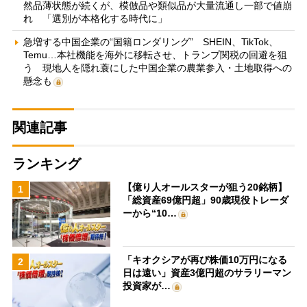
然品薄状態が続くが、模倣品や類似品が大量流通し一部で値崩
れ 「選別が本格化する時代に」
急増する中国企業の“国籍ロンダリング” SHEIN、TikTok、
Temu…本社機能を海外に移転させ、トランプ関税の回避を狙
う 現地人を隠れ蓑にした中国企業の農業参入・土地取得への
懸念も
関連記事
ランキング
【億り人オールスターが狙う20銘柄】
1
「総資産69億円超」90歳現役トレーダ
ーから“10…
「キオクシアが再び株価10万円になる
2
日は遠い」資産3億円超のサラリーマン
投資家が…