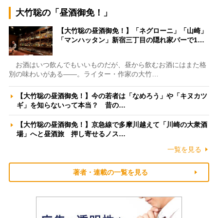
大竹聡の「昼酒御免！」
【大竹聡の昼酒御免！】「ネグローニ」「山崎」
「マンハッタン」新宿三丁目の隠れ家バーで1…
お酒はいつ飲んでもいいものだが、昼から飲むお酒にはまた格
別の味わいがある――。ライター・作家の大竹…
【大竹聡の昼酒御免！】今の若者は「なめろう」や「キヌカツ
ギ」を知らないって本当？ 昔の…
【大竹聡の昼酒御免！】京急線で多摩川越えて「川崎の大衆酒
場」へと昼酒旅 押し寄せるノス…
一覧を見る
著者・連載の一覧を見る