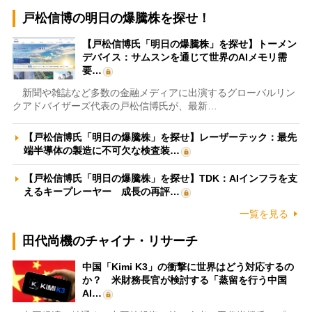
戸松信博の明日の爆騰株を探せ！
【戸松信博氏「明日の爆騰株」を探せ】トーメン
デバイス：サムスンを通じて世界のAIメモリ需
要…
新聞や雑誌など多数の金融メディアに出演するグローバルリン
クアドバイザーズ代表の戸松信博氏が、最新…
【戸松信博氏「明日の爆騰株」を探せ】レーザーテック：最先
端半導体の製造に不可欠な検査装…
【戸松信博氏「明日の爆騰株」を探せ】TDK：AIインフラを支
えるキープレーヤー 成長の再評…
一覧を見る
田代尚機のチャイナ・リサーチ
中国「Kimi K3」の衝撃に世界はどう対応するの
か？ 米財務長官が検討する「蒸留を行う中国
AI…