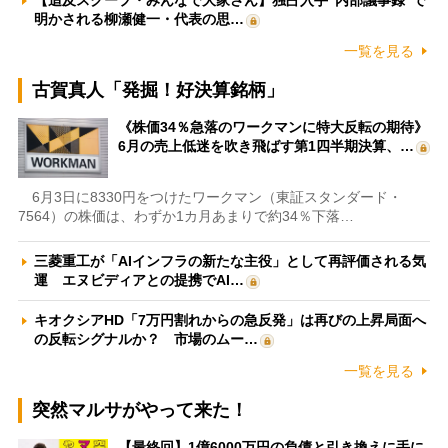
明かされる柳瀬健一・代表の思…
一覧を見る
古賀真人「発掘！好決算銘柄」
《株価34％急落のワークマンに特大反転の期待》
6月の売上低迷を吹き飛ばす第1四半期決算、…
6月3日に8330円をつけたワークマン（東証スタンダード・
7564）の株価は、わずか1カ月あまりで約34％下落…
三菱重工が「AIインフラの新たな主役」として再評価される気
運 エヌビディアとの提携でAI…
キオクシアHD「7万円割れからの急反発」は再びの上昇局面へ
の反転シグナルか？ 市場のムー…
一覧を見る
突然マルサがやって来た！
【最終回】1億6000万円の負債と引き換えに手に