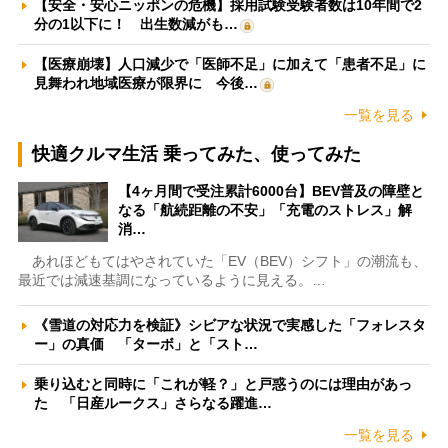
【安全・安心ニッポンの危機】採用試験受験者数は10年間で2
分の1以下に！ 出生数減がも…
【医療崩壊】人口減少で「医師不足」に加えて「患者不足」に
見舞われ地域医療が限界に 今後…
一覧を見る
快適クルマ生活 乗ってみた、使ってみた
【4ヶ月間で受注累計6000台】BEV普及の障壁と
なる「航続距離の不安」「充電のストレス」解
消…
あれほどもてはやされていた「EV（BEV）シフト」の潮流も、
最近では減速基調になっているように見える。…
《雪道の対応力を検証》シビアな状況で実感した「フォレスタ
ー」の真価 「ターボ」と「スト…
乗り込むと同時に「これが軽？」と戸惑うのには理由があっ
た 「日産ルークス」さらなる躍進…
一覧を見る