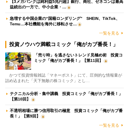
【3メガバンクは純利益5兆円超】銀行、商社、ゼネコンは最高
益続出の一方で、中小企業・…
急増する中国企業の“国籍ロンダリング” SHEIN、TikTok、
Temu…本社機能を海外に移転させ…
一覧を見る
投資ノウハウ満載コミック「俺がカブ番長！」
「売り時」を逃さないトレンド見極め術 投資コ
ミック「俺がカブ番長！」【第11回】
かつて投資情報雑誌「マネーポスト」にて、圧倒的な情報量が
詰め込まれた「天下無敵の株コミック」とし…
テクニカル分析・集中講義 投資コミック「俺がカブ番長！」
【第10回】
不透明相場に勝つ信用取引の極意 投資コミック「俺がカブ番
長！」【第9回】
一覧を見る