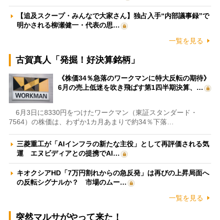
【追及スクープ・みんなで大家さん】独占入手“内部議事録”で
明かされる柳瀬健一・代表の思…
一覧を見る
古賀真人「発掘！好決算銘柄」
《株価34％急落のワークマンに特大反転の期待》
6月の売上低迷を吹き飛ばす第1四半期決算、…
6月3日に8330円をつけたワークマン（東証スタンダード・
7564）の株価は、わずか1カ月あまりで約34％下落…
三菱重工が「AIインフラの新たな主役」として再評価される気
運 エヌビディアとの提携でAI…
キオクシアHD「7万円割れからの急反発」は再びの上昇局面へ
の反転シグナルか？ 市場のムー…
一覧を見る
突然マルサがやって来た！