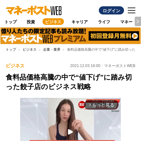
ログイン
トップ
投資
ビジネス
キャリア
ライフ
マネー
トップ
ビジネス
企業・業界
食料品価格高騰の中で“値下げ”に踏み切った餃
ビジネス
2021.12.03 16:00
マネーポストWEB
食料品価格高騰の中で“値下げ”に踏み切
った餃子店のビジネス戦略
もっと見る
arrow_forward_ios