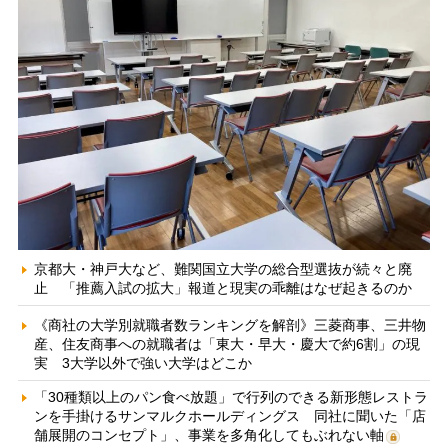
京都大・神戸大など、難関国立大学の総合型選抜が続々と廃
止 「推薦入試の拡大」報道と現実の乖離はなぜ起きるのか
《商社の大学別就職者数ランキングを解剖》三菱商事、三井物
産、住友商事への就職者は「東大・早大・慶大で約6割」の現
実 3大学以外で強い大学はどこか
「30種類以上のパン食べ放題」で行列のできる新形態レストラ
ンを手掛けるサンマルクホールディングス 同社に聞いた「店
舗展開のコンセプト」、事業を多角化してもぶれない軸