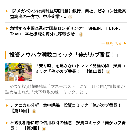
【3メガバンクは純利益5兆円超】銀行、商社、ゼネコンは最高
益続出の一方で、中小企業・…
急増する中国企業の“国籍ロンダリング” SHEIN、TikTok、
Temu…本社機能を海外に移転させ…
一覧を見る
投資ノウハウ満載コミック「俺がカブ番長！」
「売り時」を逃さないトレンド見極め術 投資コ
ミック「俺がカブ番長！」【第11回】
かつて投資情報雑誌「マネーポスト」にて、圧倒的な情報量が
詰め込まれた「天下無敵の株コミック」とし…
テクニカル分析・集中講義 投資コミック「俺がカブ番長！」
【第10回】
不透明相場に勝つ信用取引の極意 投資コミック「俺がカブ番
長！」【第9回】