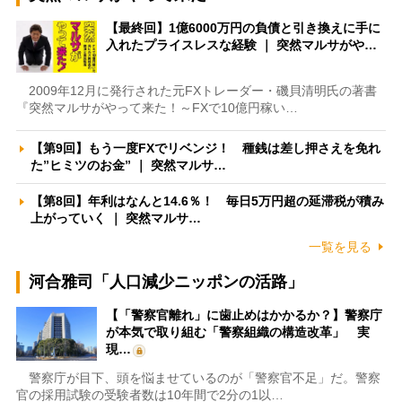
【最終回】1億6000万円の負債と引き換えに手に
入れたプライスレスな経験 ｜ 突然マルサがや…
2009年12月に発行された元FXトレーダー・磯貝清明氏の著書
『突然マルサがやって来た！～FXで10億円稼い…
【第9回】もう一度FXでリベンジ！ 種銭は差し押さえを免れ
た”ヒミツのお金” ｜ 突然マルサ…
【第8回】年利はなんと14.6％！ 毎日5万円超の延滞税が積み
上がっていく ｜ 突然マルサ…
一覧を見る
河合雅司「人口減少ニッポンの活路」
【「警察官離れ」に歯止めはかかるか？】警察庁
が本気で取り組む「警察組織の構造改革」 実
現…
警察庁が目下、頭を悩ませているのが「警察官不足」だ。警察
官の採用試験の受験者数は10年間で2分の1以…