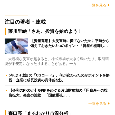
一覧を見る
注目の著者・連載
藤川里絵「さあ、投資を始めよう！」
【資産運用】大災害時に慌てないために平時から
備えておきたい3つのポイント「資産の棚卸し…
大規模な災害が起きると、株式市場が大きく動いたり、取引環
境が不安定になったりすることがある。一方…
5年ぶり改訂の「CGコード」、何が変わったのかポイントを解
説 企業に成長投資の具体的な説…
【令和のPKOか】GPIFをめぐる片山財務相の「円資産への投
資拡大」発言の波紋 「国債重視」…
一覧を見る
森口亮「まるわかり市況分析」