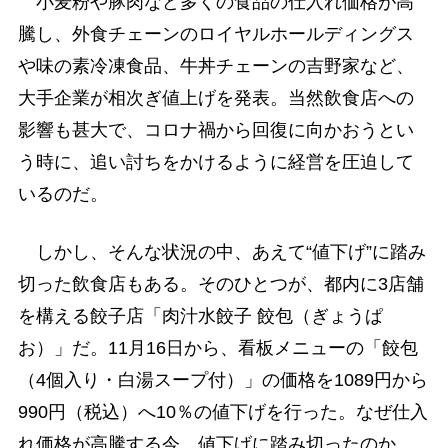
小麦粉や豚肉など多くの食品の仕入れ価格が高
騰し、外食チェーンのロイヤルホールディングス
や味の素冷凍食品、牛丼チェーンの吉野家など、
大手企業が相次ぎ値上げを発表。当然飲食店への
影響も甚大で、コロナ禍から回復に向かおうとい
う時に、追い討ちをかけるように経営を圧迫して
いるのだ。
しかし、そんな状況の中、あえて“値下げ”に踏み
切った飲食店もある。そのひとつが、都内に3店舗
を構える餃子店「肉汁水餃子 餃包（ぎょうぱ
お）」だ。11月16日から、看板メニューの「餃包
（4個入り・白湯スープ付）」の価格を1089円から
990円（税込）へ10％の値下げを行った。なぜ仕入
れ価格が高騰する今、値下げに踏み切ったのか。