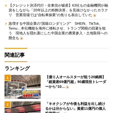
【クレジット決済代行・全東信が破産】63社もの金融機関が融
資をしながら「20年以上の粉飾決算」を見抜けなかったカラク
リ 営業現場では“自転車操業”の焦りも表出していた
急増する中国企業の“国籍ロンダリング” SHEIN、TikTok、
Temu…本社機能を海外に移転させ、トランプ関税の回避を狙
う 現地人を隠れ蓑にした中国企業の農業参入・土地取得への
懸念も
関連記事
ランキング
【億り人オールスターが狙う20銘柄】
1
「総資産69億円超」90歳現役トレーダ
ーから“10…
「キオクシアが今後も利益を出し続け
2
るかは分からない」資産11億円の個人