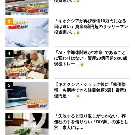
投資家が…
「キオクシアが再び株価10万円になる
3
日は遠い」資産3億円超のサラリーマン
投資家が…
「AI・半導体関連が“本命”であること
4
に変わりはない」資産20億円超の90歳
現役トレー…
【キオクシア・ショック後に「株価倍
5
増」も期待できる注目銘柄5選】資産3
億円超・…
「失敗すると取り返しがつかない」葬
6
儀社の手を借りない「DIY葬」の落とし
穴 素人には…