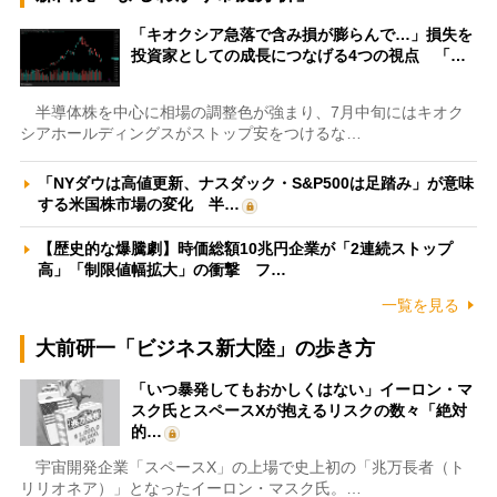
「キオクシア急落で含み損が膨らんで…」損失を
投資家としての成長につなげる4つの視点 「…
半導体株を中心に相場の調整色が強まり、7月中旬にはキオク
シアホールディングスがストップ安をつけるな…
「NYダウは高値更新、ナスダック・S&P500は足踏み」が意味
する米国株市場の変化 半…
【歴史的な爆騰劇】時価総額10兆円企業が「2連続ストップ
高」「制限値幅拡大」の衝撃 フ…
一覧を見る
大前研一「ビジネス新大陸」の歩き方
「いつ暴発してもおかしくはない」イーロン・マ
スク氏とスペースXが抱えるリスクの数々「絶対
的…
宇宙開発企業「スペースX」の上場で史上初の「兆万長者（ト
リリオネア）」となったイーロン・マスク氏。…