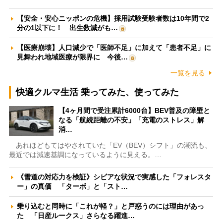
【安全・安心ニッポンの危機】採用試験受験者数は10年間で2
分の1以下に！ 出生数減がも…
【医療崩壊】人口減少で「医師不足」に加えて「患者不足」に
見舞われ地域医療が限界に 今後…
一覧を見る
快適クルマ生活 乗ってみた、使ってみた
【4ヶ月間で受注累計6000台】BEV普及の障壁と
なる「航続距離の不安」「充電のストレス」解
消…
あれほどもてはやされていた「EV（BEV）シフト」の潮流も、
最近では減速基調になっているように見える。…
《雪道の対応力を検証》シビアな状況で実感した「フォレスタ
ー」の真価 「ターボ」と「スト…
乗り込むと同時に「これが軽？」と戸惑うのには理由があっ
た 「日産ルークス」さらなる躍進…