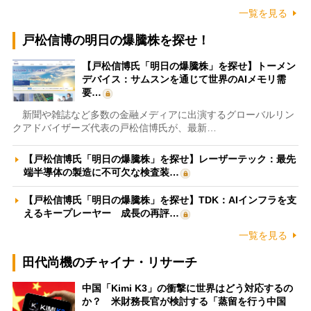
一覧を見る
戸松信博の明日の爆騰株を探せ！
【戸松信博氏「明日の爆騰株」を探せ】トーメン
デバイス：サムスンを通じて世界のAIメモリ需
要…
新聞や雑誌など多数の金融メディアに出演するグローバルリン
クアドバイザーズ代表の戸松信博氏が、最新…
【戸松信博氏「明日の爆騰株」を探せ】レーザーテック：最先
端半導体の製造に不可欠な検査装…
【戸松信博氏「明日の爆騰株」を探せ】TDK：AIインフラを支
えるキープレーヤー 成長の再評…
一覧を見る
田代尚機のチャイナ・リサーチ
中国「Kimi K3」の衝撃に世界はどう対応するの
か？ 米財務長官が検討する「蒸留を行う中国