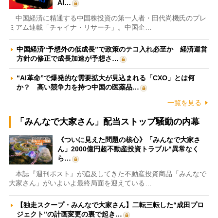
AI…
中国経済に精通する中国株投資の第一人者・田代尚機氏のプレ
ミアム連載「チャイナ・リサーチ」。中国企…
中国経済“予想外の低成長”で政策のテコ入れ必至か 経済運営
方針の修正で成長加速が予想さ…
“AI革命”で爆発的な需要拡大が見込まれる「CXO」とは何
か？ 高い競争力を持つ中国の医薬品…
一覧を見る
「みんなで大家さん」配当ストップ騒動の内幕
《ついに見えた問題の核心》「みんなで大家さ
ん」2000億円超不動産投資トラブル“異常なく
ら…
本誌『週刊ポスト』が追及してきた不動産投資商品「みんなで
大家さん」がいよいよ最終局面を迎えている…
【独走スクープ・みんなで大家さん】二転三転した“成田プロ
ジェクト”の計画変更の裏で起き…