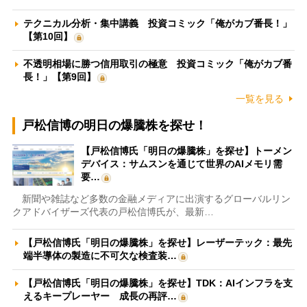
テクニカル分析・集中講義 投資コミック「俺がカブ番長！」
【第10回】
不透明相場に勝つ信用取引の極意 投資コミック「俺がカブ番
長！」【第9回】
一覧を見る
戸松信博の明日の爆騰株を探せ！
【戸松信博氏「明日の爆騰株」を探せ】トーメン
デバイス：サムスンを通じて世界のAIメモリ需
要…
新聞や雑誌など多数の金融メディアに出演するグローバルリン
クアドバイザーズ代表の戸松信博氏が、最新…
【戸松信博氏「明日の爆騰株」を探せ】レーザーテック：最先
端半導体の製造に不可欠な検査装…
【戸松信博氏「明日の爆騰株」を探せ】TDK：AIインフラを支
えるキープレーヤー 成長の再評…