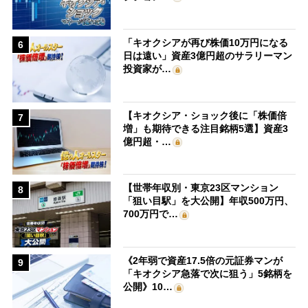
「キオクシアが再び株価10万円になる
6
日は遠い」資産3億円超のサラリーマン
投資家が…
【キオクシア・ショック後に「株価倍
7
増」も期待できる注目銘柄5選】資産3
億円超・…
【世帯年収別・東京23区マンション
8
「狙い目駅」を大公開】年収500万円、
700万円で…
《2年弱で資産17.5倍の元証券マンが
9
「キオクシア急落で次に狙う」5銘柄を
公開》10…