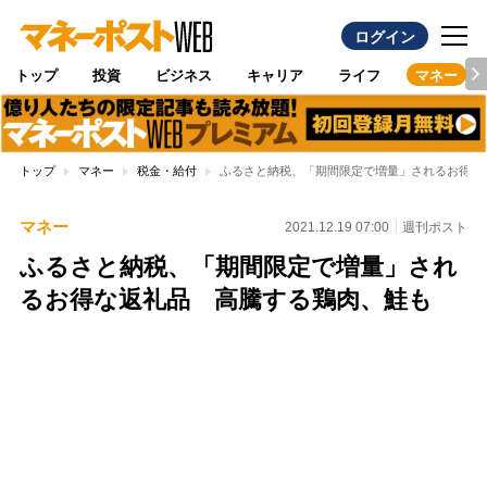
ログイン
トップ
投資
ビジネス
キャリア
ライフ
マネー
トップ
マネー
税金・給付
ふるさと納税、「期間限定で増量」されるお得な
マネー
2021.12.19 07:00
週刊ポスト
ふるさと納税、「期間限定で増量」され
るお得な返礼品 高騰する鶏肉、鮭も
Loaded
:
100.00%
/
Unmute