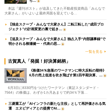
ら…
本誌『週刊ポスト』が追及してきた不動産投資商品「みんなで
大家さん」がいよいよ最終局面を迎えている…
【独走スクープ・みんなで大家さん】二転三転した“成田プロ
ジェクト”の計画変更の裏で起き…
【追及スクープ・みんなで大家さん】独占入手“内部議事録”で
明かされる柳瀬健一・代表の思…
一覧を見る
古賀真人「発掘！好決算銘柄」
《株価34％急落のワークマンに特大反転の期待》
6月の売上低迷を吹き飛ばす第1四半期決算、…
6月3日に8330円をつけたワークマン（東証スタンダード・
7564）の株価は、わずか1カ月あまりで約34％下落…
三菱重工が「AIインフラの新たな主役」として再評価される気
運 エヌビディアとの提携でAI…