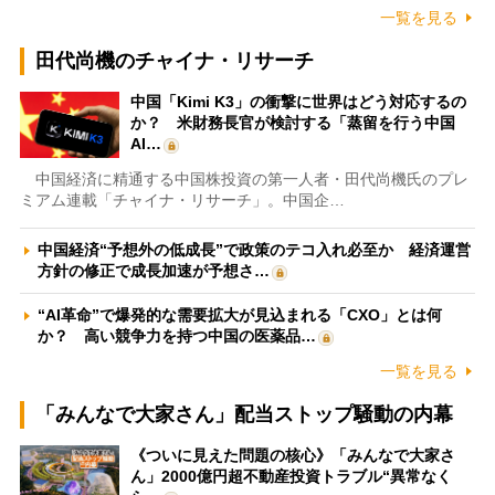
一覧を見る
田代尚機のチャイナ・リサーチ
中国「Kimi K3」の衝撃に世界はどう対応するの
か？ 米財務長官が検討する「蒸留を行う中国
AI…
中国経済に精通する中国株投資の第一人者・田代尚機氏のプレ
ミアム連載「チャイナ・リサーチ」。中国企…
中国経済“予想外の低成長”で政策のテコ入れ必至か 経済運営
方針の修正で成長加速が予想さ…
“AI革命”で爆発的な需要拡大が見込まれる「CXO」とは何
か？ 高い競争力を持つ中国の医薬品…
一覧を見る
「みんなで大家さん」配当ストップ騒動の内幕
《ついに見えた問題の核心》「みんなで大家さ
ん」2000億円超不動産投資トラブル“異常なく