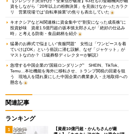
【クレジット決済代行・全東信が破産】63社もの金融機関が融
資をしながら「20年以上の粉飾決算」を見抜けなかったカラク
リ 営業現場では“自転車操業”の焦りも表出していた
キオクシアなどAI関連株に資金集中で“割安になった成長株”に
投資妙味 資産1.5億円超の坂本慎太郎さんが「絶好の仕込み
時」と考える防衛・食品銘柄を紹介
猛暑のお葬式で悩ましい“喪服問題” 女性は「ワンピースを着
ていけばOK」という俗説に潜む誤解、なぜ「ジャケット」が
マストなのか？《1級葬祭ディレクターが解説》
急増する中国企業の“国籍ロンダリング” SHEIN、TikTok、
Temu…本社機能を海外に移転させ、トランプ関税の回避を狙
う 現地人を隠れ蓑にした中国企業の農業参入・土地取得への
懸念も
関連記事
ランキング
【資産10億円超・かんちさんが厳
1