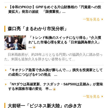
【令和のPKOか】GPIFをめぐる片山財務相の「円資産への投
資拡大」発言の波紋 「国債重視」…
一覧を見る
森口亮「まるわかり市況分析」
「トレンド転換のスイッチになり得る」“介入慣
れ”した市場心理を変える「日米協調為替介入」
…
日米両政府が、約28年ぶりとなる円買いの協調介入に踏み切っ
た。米国も追加介入を辞さない姿勢を示して…
「キオクシア急落で含み損が膨らんで…」損失を投資家として
の成長につなげる4つの視点 …
「NYダウは高値更新、ナスダック・S&P500は足踏み」が意味
する米国株市場の変化 半…
一覧を見る
大前研一「ビジネス新大陸」の歩き方