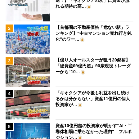
選！】「キオクシアの次」に資金が流
れる期待の高…
【首都圏の不動産価格「危ない駅」ラ
2
ンキング】“中古マンション売れ行き鈍
化”のワー…
【億り人オールスターが狙う20銘柄】
3
「総資産69億円超」90歳現役トレーダ
ーから“10…
「キオクシアが今後も利益を出し続け
4
るかは分からない」資産11億円の個人
投資家が…
資産10億円超の投資家が明かす“AI・半
5
導体相場に乗らなかった理由” フルポ
ジション…