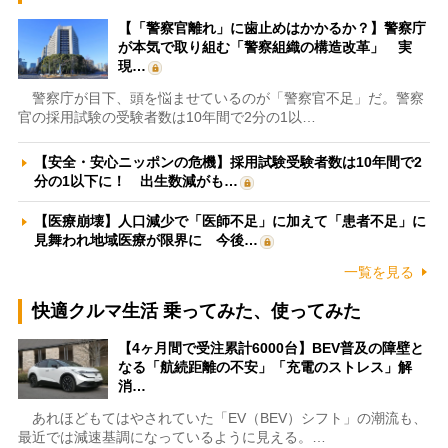
【「警察官離れ」に歯止めはかかるか？】警察庁
が本気で取り組む「警察組織の構造改革」 実
現…
警察庁が目下、頭を悩ませているのが「警察官不足」だ。警察
官の採用試験の受験者数は10年間で2分の1以…
【安全・安心ニッポンの危機】採用試験受験者数は10年間で2
分の1以下に！ 出生数減がも…
【医療崩壊】人口減少で「医師不足」に加えて「患者不足」に
見舞われ地域医療が限界に 今後…
一覧を見る
快適クルマ生活 乗ってみた、使ってみた
【4ヶ月間で受注累計6000台】BEV普及の障壁と
なる「航続距離の不安」「充電のストレス」解
消…
あれほどもてはやされていた「EV（BEV）シフト」の潮流も、
最近では減速基調になっているように見える。…