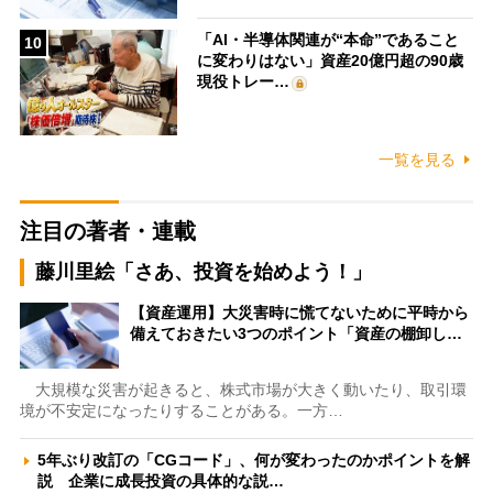
「AI・半導体関連が“本命”であること
10
に変わりはない」資産20億円超の90歳
現役トレー…
一覧を見る
注目の著者・連載
藤川里絵「さあ、投資を始めよう！」
【資産運用】大災害時に慌てないために平時から
備えておきたい3つのポイント「資産の棚卸し…
大規模な災害が起きると、株式市場が大きく動いたり、取引環
境が不安定になったりすることがある。一方…
5年ぶり改訂の「CGコード」、何が変わったのかポイントを解
説 企業に成長投資の具体的な説…