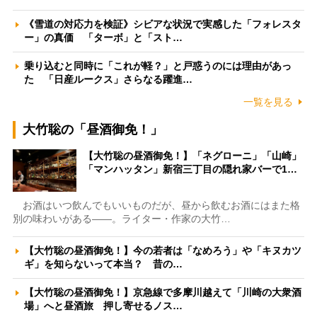
《雪道の対応力を検証》シビアな状況で実感した「フォレスタ
ー」の真価 「ターボ」と「スト…
乗り込むと同時に「これが軽？」と戸惑うのには理由があっ
た 「日産ルークス」さらなる躍進…
一覧を見る
大竹聡の「昼酒御免！」
【大竹聡の昼酒御免！】「ネグローニ」「山崎」
「マンハッタン」新宿三丁目の隠れ家バーで1…
お酒はいつ飲んでもいいものだが、昼から飲むお酒にはまた格
別の味わいがある――。ライター・作家の大竹…
【大竹聡の昼酒御免！】今の若者は「なめろう」や「キヌカツ
ギ」を知らないって本当？ 昔の…
【大竹聡の昼酒御免！】京急線で多摩川越えて「川崎の大衆酒
場」へと昼酒旅 押し寄せるノス…