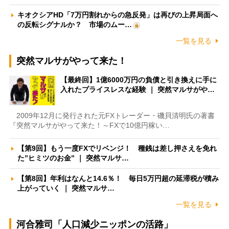
キオクシアHD「7万円割れからの急反発」は再びの上昇局面へ
の反転シグナルか？ 市場のムー…
一覧を見る
突然マルサがやって来た！
【最終回】1億6000万円の負債と引き換えに手に
入れたプライスレスな経験 ｜ 突然マルサがや…
2009年12月に発行された元FXトレーダー・磯貝清明氏の著書
『突然マルサがやって来た！～FXで10億円稼い…
【第9回】もう一度FXでリベンジ！ 種銭は差し押さえを免れ
た”ヒミツのお金” ｜ 突然マルサ…
【第8回】年利はなんと14.6％！ 毎日5万円超の延滞税が積み
上がっていく ｜ 突然マルサ…
一覧を見る
河合雅司「人口減少ニッポンの活路」