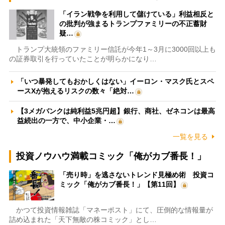
「イラン戦争を利用して儲けている」利益相反と
の批判が強まるトランプファミリーの不正蓄財
疑…
トランプ大統領のファミリー信託が今年1～3月に3000回以上も
の証券取引を行っていたことが明らかになり…
「いつ暴発してもおかしくはない」イーロン・マスク氏とスペ
ースXが抱えるリスクの数々「絶対…
【3メガバンクは純利益5兆円超】銀行、商社、ゼネコンは最高
益続出の一方で、中小企業・…
一覧を見る
投資ノウハウ満載コミック「俺がカブ番長！」
「売り時」を逃さないトレンド見極め術 投資コ
ミック「俺がカブ番長！」【第11回】
かつて投資情報雑誌「マネーポスト」にて、圧倒的な情報量が
詰め込まれた「天下無敵の株コミック」とし…