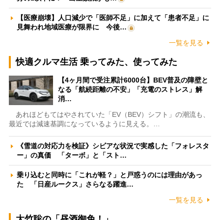
【医療崩壊】人口減少で「医師不足」に加えて「患者不足」に
見舞われ地域医療が限界に 今後…
一覧を見る
快適クルマ生活 乗ってみた、使ってみた
【4ヶ月間で受注累計6000台】BEV普及の障壁と
なる「航続距離の不安」「充電のストレス」解
消…
あれほどもてはやされていた「EV（BEV）シフト」の潮流も、
最近では減速基調になっているように見える。…
《雪道の対応力を検証》シビアな状況で実感した「フォレスタ
ー」の真価 「ターボ」と「スト…
乗り込むと同時に「これが軽？」と戸惑うのには理由があっ
た 「日産ルークス」さらなる躍進…
一覧を見る
大竹聡の「昼酒御免！」