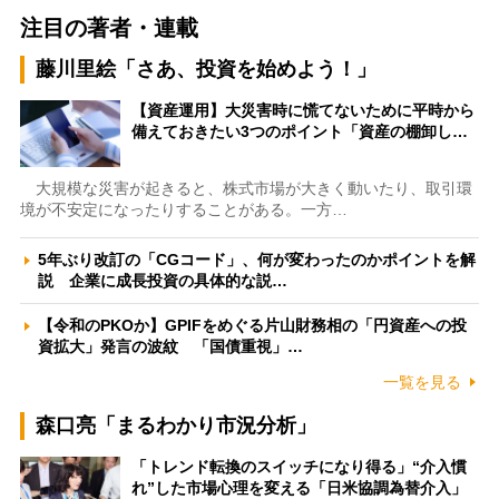
注目の著者・連載
藤川里絵「さあ、投資を始めよう！」
【資産運用】大災害時に慌てないために平時から
備えておきたい3つのポイント「資産の棚卸し…
大規模な災害が起きると、株式市場が大きく動いたり、取引環
境が不安定になったりすることがある。一方…
5年ぶり改訂の「CGコード」、何が変わったのかポイントを解
説 企業に成長投資の具体的な説…
【令和のPKOか】GPIFをめぐる片山財務相の「円資産への投
資拡大」発言の波紋 「国債重視」…
一覧を見る
森口亮「まるわかり市況分析」
「トレンド転換のスイッチになり得る」“介入慣
れ”した市場心理を変える「日米協調為替介入」