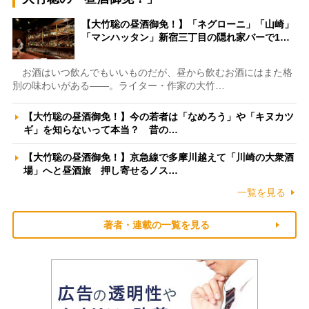
【大竹聡の昼酒御免！】「ネグローニ」「山崎」
「マンハッタン」新宿三丁目の隠れ家バーで1…
お酒はいつ飲んでもいいものだが、昼から飲むお酒にはまた格
別の味わいがある――。ライター・作家の大竹…
【大竹聡の昼酒御免！】今の若者は「なめろう」や「キヌカツ
ギ」を知らないって本当？ 昔の…
【大竹聡の昼酒御免！】京急線で多摩川越えて「川崎の大衆酒
場」へと昼酒旅 押し寄せるノス…
一覧を見る
著者・連載の一覧を見る