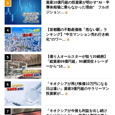
資産10億円超の投資家が明かす“AI・半
3
導体相場に乗らなかった理由” フルポ
ジション…
【首都圏の不動産価格「危ない駅」ラ
4
ンキング】“中古マンション売れ行き鈍
化”のワー…
【億り人オールスターが狙う20銘柄】
5
「総資産69億円超」90歳現役トレーダ
ーから“10…
「キオクシアが再び株価10万円になる
6
日は遠い」資産3億円超のサラリーマン
投資家が…
「キオクシアが今後も利益を出し続け
7