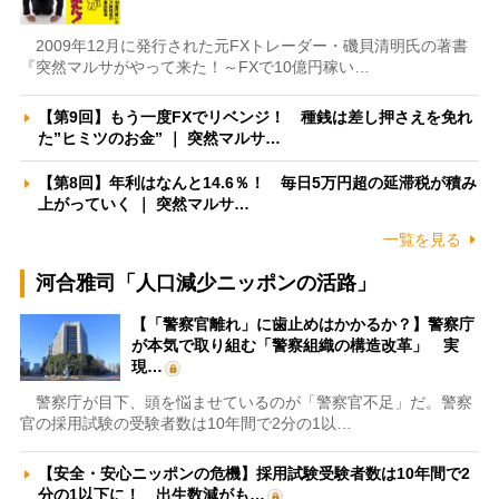
2009年12月に発行された元FXトレーダー・磯貝清明氏の著書
『突然マルサがやって来た！～FXで10億円稼い…
【第9回】もう一度FXでリベンジ！ 種銭は差し押さえを免れ
た”ヒミツのお金” ｜ 突然マルサ…
【第8回】年利はなんと14.6％！ 毎日5万円超の延滞税が積み
上がっていく ｜ 突然マルサ…
一覧を見る
河合雅司「人口減少ニッポンの活路」
【「警察官離れ」に歯止めはかかるか？】警察庁
が本気で取り組む「警察組織の構造改革」 実
現…
警察庁が目下、頭を悩ませているのが「警察官不足」だ。警察
官の採用試験の受験者数は10年間で2分の1以…
【安全・安心ニッポンの危機】採用試験受験者数は10年間で2
分の1以下に！ 出生数減がも…