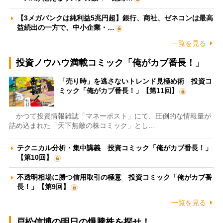
【3メガバンクは純利益5兆円超】銀行、商社、ゼネコンは最高
益続出の一方で、中小企業・…
一覧を見る
投資ノウハウ満載コミック「俺がカブ番長！」
「売り時」を逃さないトレンド見極め術 投資コ
ミック「俺がカブ番長！」【第11回】
かつて投資情報雑誌「マネーポスト」にて、圧倒的な情報量が
詰め込まれた「天下無敵の株コミック」とし…
テクニカル分析・集中講義 投資コミック「俺がカブ番長！」
【第10回】
不透明相場に勝つ信用取引の極意 投資コミック「俺がカブ番
長！」【第9回】
一覧を見る
戸松信博の明日の爆騰株を探せ！