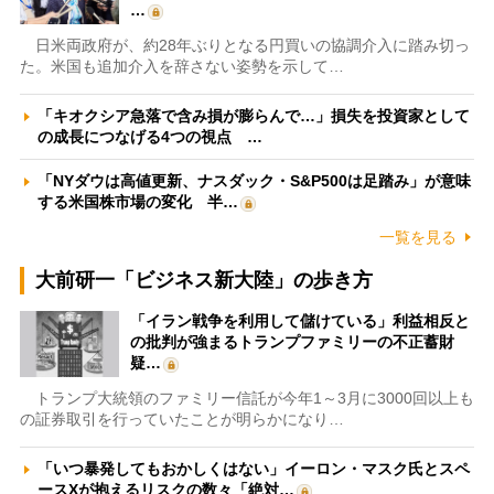
…
日米両政府が、約28年ぶりとなる円買いの協調介入に踏み切っ
た。米国も追加介入を辞さない姿勢を示して…
「キオクシア急落で含み損が膨らんで…」損失を投資家として
の成長につなげる4つの視点 …
「NYダウは高値更新、ナスダック・S&P500は足踏み」が意味
する米国株市場の変化 半…
一覧を見る
大前研一「ビジネス新大陸」の歩き方
「イラン戦争を利用して儲けている」利益相反と
の批判が強まるトランプファミリーの不正蓄財
疑…
トランプ大統領のファミリー信託が今年1～3月に3000回以上も
の証券取引を行っていたことが明らかになり…
「いつ暴発してもおかしくはない」イーロン・マスク氏とスペ
ースXが抱えるリスクの数々「絶対…