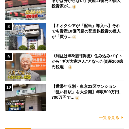
るかは分からない」資産11億円の個人
投資家が…
【キオクシアが「配当」導入へ】それ
8
でも資産10億円超の配当株投資の達人
が「買う…
《利益は年5億円前後》住み込みバイト
9
から“ギガ大家さん”となった資産200億
円税理…
【世帯年収別・東京23区マンション
10
「狙い目駅」を大公開】年収500万円、
700万円で…
一覧を見る