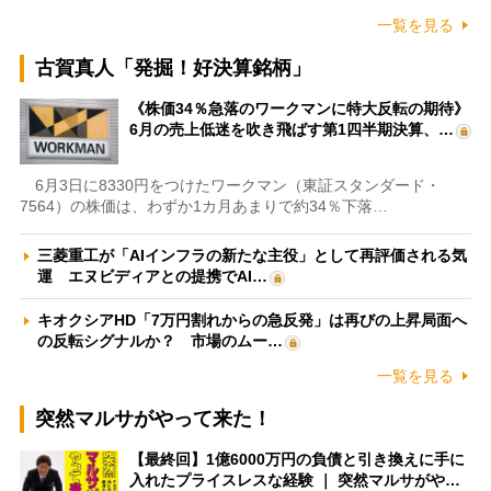
一覧を見る
古賀真人「発掘！好決算銘柄」
《株価34％急落のワークマンに特大反転の期待》
6月の売上低迷を吹き飛ばす第1四半期決算、…
6月3日に8330円をつけたワークマン（東証スタンダード・
7564）の株価は、わずか1カ月あまりで約34％下落…
三菱重工が「AIインフラの新たな主役」として再評価される気
運 エヌビディアとの提携でAI…
キオクシアHD「7万円割れからの急反発」は再びの上昇局面へ
の反転シグナルか？ 市場のムー…
一覧を見る
突然マルサがやって来た！
【最終回】1億6000万円の負債と引き換えに手に
入れたプライスレスな経験 ｜ 突然マルサがや…