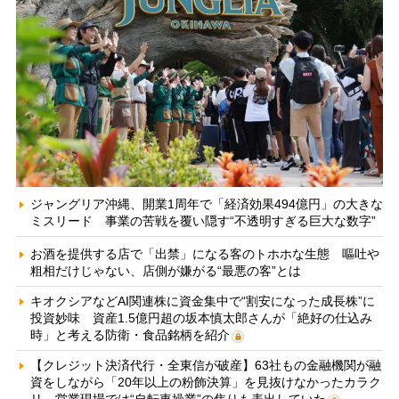
ジャングリア沖縄、開業1周年で「経済効果494億円」の大きな
ミスリード 事業の苦戦を覆い隠す“不透明すぎる巨大な数字”
お酒を提供する店で「出禁」になる客のトホホな生態 嘔吐や
粗相だけじゃない、店側が嫌がる“最悪の客”とは
キオクシアなどAI関連株に資金集中で“割安になった成長株”に
投資妙味 資産1.5億円超の坂本慎太郎さんが「絶好の仕込み
時」と考える防衛・食品銘柄を紹介
【クレジット決済代行・全東信が破産】63社もの金融機関が融
資をしながら「20年以上の粉飾決算」を見抜けなかったカラク
リ 営業現場では“自転車操業”の焦りも表出していた