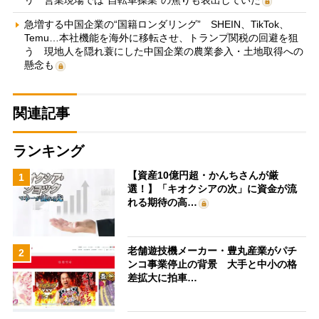
急増する中国企業の“国籍ロンダリング” SHEIN、TikTok、
Temu…本社機能を海外に移転させ、トランプ関税の回避を狙
う 現地人を隠れ蓑にした中国企業の農業参入・土地取得への
懸念も
関連記事
ランキング
【資産10億円超・かんちさんが厳
1
選！】「キオクシアの次」に資金が流
れる期待の高…
老舗遊技機メーカー・豊丸産業がパチ
2
ンコ事業停止の背景 大手と中小の格
差拡大に拍車…