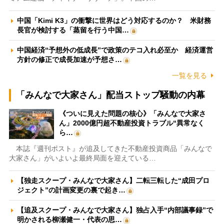
中国「Kimi K3」の衝撃に世界はどう対応するのか？ 米財務
長官が検討する「蒸留を行う中国…
中国経済“予想外の低成長”で政策のテコ入れ必至か 経済運営
方針の修正で成長加速が予想さ…
一覧を見る
「みんなで大家さん」配当ストップ騒動の内幕
《ついに見えた問題の核心》「みんなで大家さ
ん」2000億円超不動産投資トラブル“異常なく
ら…
本誌『週刊ポスト』が追及してきた不動産投資商品「みんなで
大家さん」がいよいよ最終局面を迎えている…
【独走スクープ・みんなで大家さん】二転三転した“成田プロ
ジェクト”の計画変更の裏で起き…
【追及スクープ・みんなで大家さん】独占入手“内部議事録”で
明かされる柳瀬健一・代表の思…