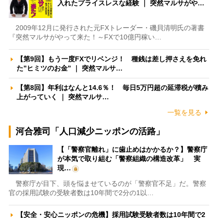
入れたプライスレスな経験 ｜ 突然マルサがや…
2009年12月に発行された元FXトレーダー・磯貝清明氏の著書
『突然マルサがやって来た！～FXで10億円稼い…
【第9回】もう一度FXでリベンジ！ 種銭は差し押さえを免れ
た”ヒミツのお金” ｜ 突然マルサ…
【第8回】年利はなんと14.6％！ 毎日5万円超の延滞税が積み
上がっていく ｜ 突然マルサ…
一覧を見る
河合雅司「人口減少ニッポンの活路」
【「警察官離れ」に歯止めはかかるか？】警察庁
が本気で取り組む「警察組織の構造改革」 実
現…
警察庁が目下、頭を悩ませているのが「警察官不足」だ。警察
官の採用試験の受験者数は10年間で2分の1以…
【安全・安心ニッポンの危機】採用試験受験者数は10年間で2