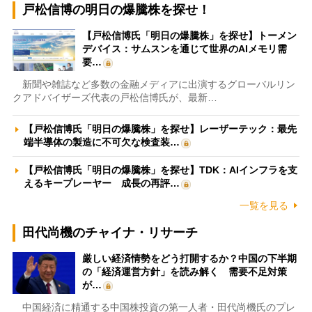
戸松信博の明日の爆騰株を探せ！
【戸松信博氏「明日の爆騰株」を探せ】トーメン
デバイス：サムスンを通じて世界のAIメモリ需
要…
新聞や雑誌など多数の金融メディアに出演するグローバルリン
クアドバイザーズ代表の戸松信博氏が、最新…
【戸松信博氏「明日の爆騰株」を探せ】レーザーテック：最先
端半導体の製造に不可欠な検査装…
【戸松信博氏「明日の爆騰株」を探せ】TDK：AIインフラを支
えるキープレーヤー 成長の再評…
一覧を見る
田代尚機のチャイナ・リサーチ
厳しい経済情勢をどう打開するか？中国の下半期
の「経済運営方針」を読み解く 需要不足対策
が…
中国経済に精通する中国株投資の第一人者・田代尚機氏のプレ