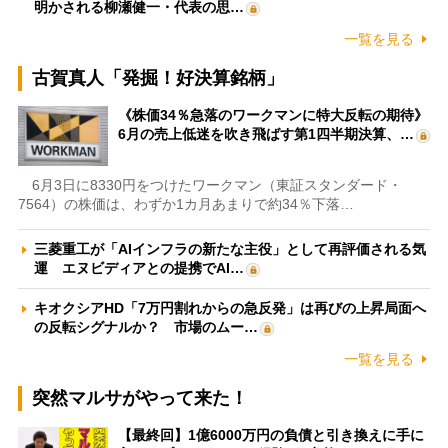
明かされる柳瀬健一・代表の思…
一覧を見る
古賀真人「発掘！好決算銘柄」
《株価34％急落のワークマンに特大反転の期待》
6月の売上低迷を吹き飛ばす第1四半期決算、…
6月3日に8330円をつけたワークマン（東証スタンダード・
7564）の株価は、わずか1カ月あまりで約34％下落…
三菱重工が「AIインフラの新たな主役」として再評価される気
運 エヌビディアとの提携でAI…
キオクシアHD「7万円割れからの急反発」は再びの上昇局面へ
の反転シグナルか？ 市場のムー…
一覧を見る
突然マルサがやって来た！
【最終回】1億6000万円の負債と引き換えに手に