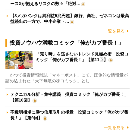
ースXが抱えるリスクの数々「絶対…
【3メガバンクは純利益5兆円超】銀行、商社、ゼネコンは最高
益続出の一方で、中小企業・…
一覧を見る
投資ノウハウ満載コミック「俺がカブ番長！」
「売り時」を逃さないトレンド見極め術 投資コ
ミック「俺がカブ番長！」【第11回】
かつて投資情報雑誌「マネーポスト」にて、圧倒的な情報量が
詰め込まれた「天下無敵の株コミック」とし…
テクニカル分析・集中講義 投資コミック「俺がカブ番長！」
【第10回】
不透明相場に勝つ信用取引の極意 投資コミック「俺がカブ番
長！」【第9回】
一覧を見る