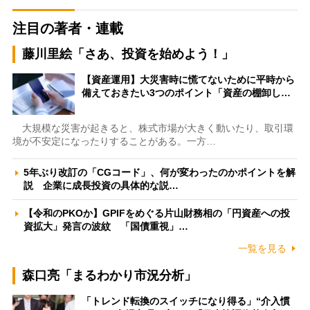
注目の著者・連載
藤川里絵「さあ、投資を始めよう！」
【資産運用】大災害時に慌てないために平時から
備えておきたい3つのポイント「資産の棚卸し…
大規模な災害が起きると、株式市場が大きく動いたり、取引環
境が不安定になったりすることがある。一方…
5年ぶり改訂の「CGコード」、何が変わったのかポイントを解
説 企業に成長投資の具体的な説…
【令和のPKOか】GPIFをめぐる片山財務相の「円資産への投
資拡大」発言の波紋 「国債重視」…
一覧を見る
森口亮「まるわかり市況分析」
「トレンド転換のスイッチになり得る」“介入慣