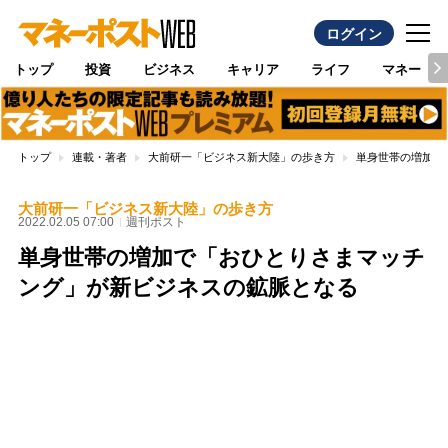
ログイン
トップ
投資
ビジネス
キャリア
ライフ
マネー
トップ
連載・著者
大前研一「ビジネス新大陸」の歩き方
単身世帯の増加で
大前研一「ビジネス新大陸」の歩き方
2022.02.05 07:00
週刊ポスト
単身世帯の増加で「おひとりさまマッチ
ング」が新ビジネスの鉱脈となる
Loaded
:
100.00%
/
Unmute