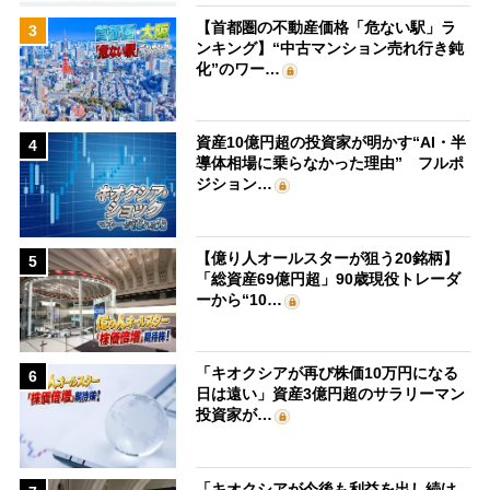
【首都圏の不動産価格「危ない駅」ラ
3
ンキング】“中古マンション売れ行き鈍
化”のワー…
資産10億円超の投資家が明かす“AI・半
4
導体相場に乗らなかった理由” フルポ
ジション…
【億り人オールスターが狙う20銘柄】
5
「総資産69億円超」90歳現役トレーダ
ーから“10…
「キオクシアが再び株価10万円になる
6
日は遠い」資産3億円超のサラリーマン
投資家が…
「キオクシアが今後も利益を出し続け