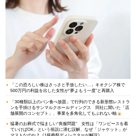
「この恐ろしい株はさっさと手放したい…」キオクシア株で
500万円の利益を出した女性が“夢よもう一度”と再購入
「30種類以上のパン食べ放題」で行列のできる新形態レストラ
ンを手掛けるサンマルクホールディングス 同社に聞いた「店
舗展開のコンセプト」、事業を多角化してもぶれない軸
猛暑のお葬式で悩ましい“喪服問題” 女性は「ワンピースを着
ていけばOK」という俗説に潜む誤解、なぜ「ジャケット」が
マストなのか？《1級葬祭ディレクターが解説》