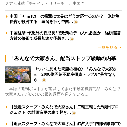
ミアム連載「チャイナ・リサーチ」。中国の…
中国「Kimi K3」の衝撃に世界はどう対応するのか？ 米財務
長官が検討する「蒸留を行う中国…
中国経済“予想外の低成長”で政策のテコ入れ必至か 経済運営
方針の修正で成長加速が予想さ…
一覧を見る
「みんなで大家さん」配当ストップ騒動の内幕
《ついに見えた問題の核心》「みんなで大家さ
ん」2000億円超不動産投資トラブル“異常なく
ら…
本誌『週刊ポスト』が追及してきた不動産投資商品「みんなで
大家さん」がいよいよ最終局面を迎えている…
【独走スクープ・みんなで大家さん】二転三転した“成田プロ
ジェクト”の計画変更の裏で起き…
【追及スクープ・みんなで大家さん】独占入手“内部議事録”で