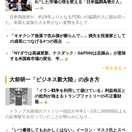
れ”した市場心理を変える「日米協調為替介入」
…
日米両政府が、約28年ぶりとなる円買いの協調介入に踏み切っ
た。米国も追加介入を辞さない姿勢を示して…
「キオクシア急落で含み損が膨らんで…」損失を投資家として
の成長につなげる4つの視点 …
「NYダウは高値更新、ナスダック・S&P500は足踏み」が意味
する米国株市場の変化 半…
一覧を見る
大前研一「ビジネス新大陸」の歩き方
「イラン戦争を利用して儲けている」利益相反と
の批判が強まるトランプファミリーの不正蓄財
疑…
トランプ大統領のファミリー信託が今年1～3月に3000回以上も
の証券取引を行っていたことが明らかになり…
「いつ暴発してもおかしくはない」イーロン・マスク氏とスペ