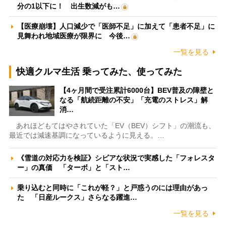
分の1以下に！ 出生数減がも…
【医療崩壊】人口減少で「医師不足」に加えて「患者不足」に
見舞われ地域医療が限界に 今後…
一覧を見る
快適クルマ生活 乗ってみた、使ってみた
【4ヶ月間で受注累計6000台】BEV普及の障壁と
なる「航続距離の不安」「充電のストレス」解
消…
あれほどもてはやされていた「EV（BEV）シフト」の潮流も、
最近では減速基調になっているように見える。…
《雪道の対応力を検証》シビアな状況で実感した「フォレスタ
ー」の真価 「ターボ」と「スト…
乗り込むと同時に「これが軽？」と戸惑うのには理由があっ
た 「日産ルークス」さらなる躍進…
一覧を見る