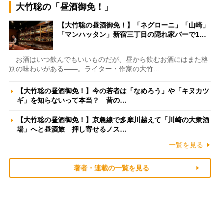
大竹聡の「昼酒御免！」
【大竹聡の昼酒御免！】「ネグローニ」「山崎」
「マンハッタン」新宿三丁目の隠れ家バーで1…
お酒はいつ飲んでもいいものだが、昼から飲むお酒にはまた格
別の味わいがある――。ライター・作家の大竹…
【大竹聡の昼酒御免！】今の若者は「なめろう」や「キヌカツ
ギ」を知らないって本当？ 昔の…
【大竹聡の昼酒御免！】京急線で多摩川越えて「川崎の大衆酒
場」へと昼酒旅 押し寄せるノス…
一覧を見る
著者・連載の一覧を見る