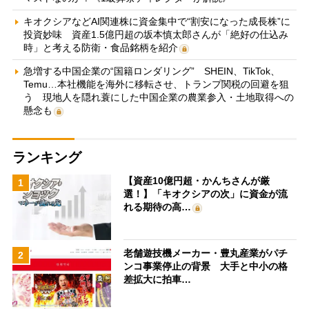
キオクシアなどAI関連株に資金集中で“割安になった成長株”に
投資妙味 資産1.5億円超の坂本慎太郎さんが「絶好の仕込み
時」と考える防衛・食品銘柄を紹介
急増する中国企業の“国籍ロンダリング” SHEIN、TikTok、
Temu…本社機能を海外に移転させ、トランプ関税の回避を狙
う 現地人を隠れ蓑にした中国企業の農業参入・土地取得への
懸念も
ランキング
【資産10億円超・かんちさんが厳
1
選！】「キオクシアの次」に資金が流
れる期待の高…
老舗遊技機メーカー・豊丸産業がパチ
2
ンコ事業停止の背景 大手と中小の格
差拡大に拍車…