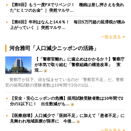
【第9回】もう一度FXでリベンジ！ 種銭は差し押さえを免れ
た”ヒミツのお金” ｜ 突然マルサ…
【第8回】年利はなんと14.6％！ 毎日5万円超の延滞税が積み
上がっていく ｜ 突然マルサ…
一覧を見る
河合雅司「人口減少ニッポンの活路」
【「警察官離れ」に歯止めはかかるか？】警察庁
が本気で取り組む「警察組織の構造改革」 実
現…
警察庁が目下、頭を悩ませているのが「警察官不足」だ。警察
官の採用試験の受験者数は10年間で2分の1以…
【安全・安心ニッポンの危機】採用試験受験者数は10年間で2
分の1以下に！ 出生数減がも…
【医療崩壊】人口減少で「医師不足」に加えて「患者不足」に
見舞われ地域医療が限界に 今後…
一覧を見る