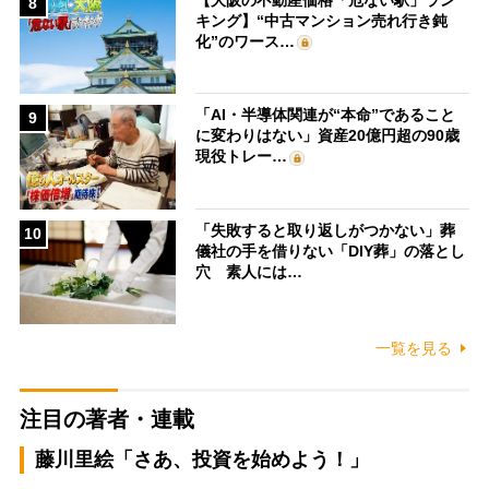
8
キング】“中古マンション売れ行き鈍
化”のワース…
「AI・半導体関連が“本命”であること
9
に変わりはない」資産20億円超の90歳
現役トレー…
「失敗すると取り返しがつかない」葬
10
儀社の手を借りない「DIY葬」の落とし
穴 素人には…
一覧を見る
注目の著者・連載
藤川里絵「さあ、投資を始めよう！」