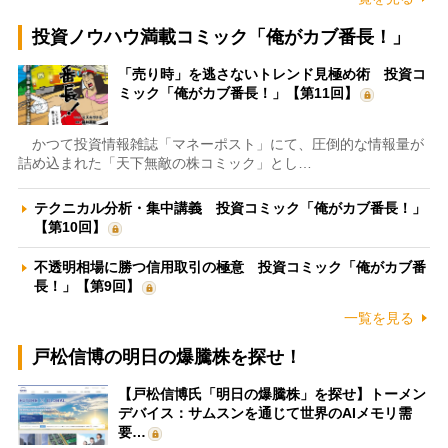
投資ノウハウ満載コミック「俺がカブ番長！」
「売り時」を逃さないトレンド見極め術 投資コ
ミック「俺がカブ番長！」【第11回】
かつて投資情報雑誌「マネーポスト」にて、圧倒的な情報量が
詰め込まれた「天下無敵の株コミック」とし…
テクニカル分析・集中講義 投資コミック「俺がカブ番長！」
【第10回】
不透明相場に勝つ信用取引の極意 投資コミック「俺がカブ番
長！」【第9回】
一覧を見る
戸松信博の明日の爆騰株を探せ！
【戸松信博氏「明日の爆騰株」を探せ】トーメン
デバイス：サムスンを通じて世界のAIメモリ需
要…