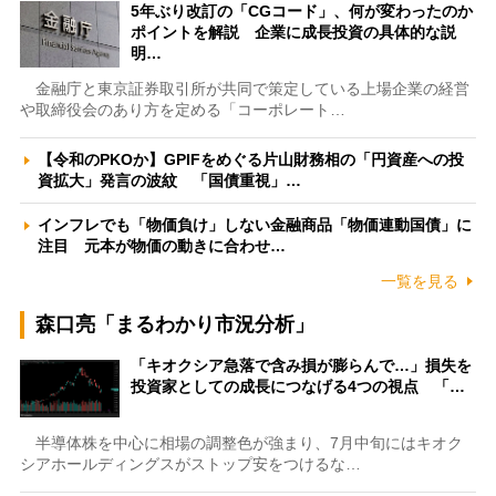
5年ぶり改訂の「CGコード」、何が変わったのか
ポイントを解説 企業に成長投資の具体的な説
明…
金融庁と東京証券取引所が共同で策定している上場企業の経営
や取締役会のあり方を定める「コーポレート…
【令和のPKOか】GPIFをめぐる片山財務相の「円資産への投
資拡大」発言の波紋 「国債重視」…
インフレでも「物価負け」しない金融商品「物価連動国債」に
注目 元本が物価の動きに合わせ…
一覧を見る
森口亮「まるわかり市況分析」
「キオクシア急落で含み損が膨らんで…」損失を
投資家としての成長につなげる4つの視点 「…
半導体株を中心に相場の調整色が強まり、7月中旬にはキオク
シアホールディングスがストップ安をつけるな…