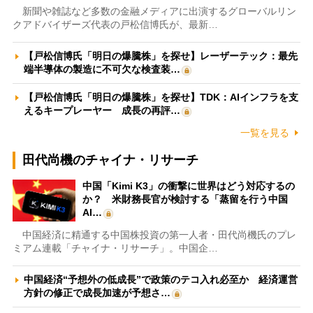
新聞や雑誌など多数の金融メディアに出演するグローバルリン
クアドバイザーズ代表の戸松信博氏が、最新…
【戸松信博氏「明日の爆騰株」を探せ】レーザーテック：最先
端半導体の製造に不可欠な検査装…
【戸松信博氏「明日の爆騰株」を探せ】TDK：AIインフラを支
えるキープレーヤー 成長の再評…
一覧を見る
田代尚機のチャイナ・リサーチ
中国「Kimi K3」の衝撃に世界はどう対応するの
か？ 米財務長官が検討する「蒸留を行う中国
AI…
中国経済に精通する中国株投資の第一人者・田代尚機氏のプレ
ミアム連載「チャイナ・リサーチ」。中国企…
中国経済“予想外の低成長”で政策のテコ入れ必至か 経済運営
方針の修正で成長加速が予想さ…