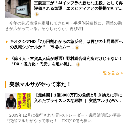
三菱重工が「AIインフラの新たな主役」として再
評価される気運 エヌビディアとの提携でAIデ…
今年の株式市場を牽引してきたAI・半導体関連株に、調整の動
きが広がっている。そうしたなか、再び注目…
キオクシアHD「7万円割れからの急反発」は再びの上昇局面へ
の反転シグナルか？ 市場のムー…
《億り人・古賀真人氏が厳選》野村総合研究所だけじゃない！
「DX・省力化・円安」を追い風に…
一覧を見る
突然マルサがやって来た！
【最終回】1億6000万円の負債と引き換えに手に
入れたプライスレスな経験 ｜ 突然マルサがや…
2009年12月に発行された元FXトレーダー・磯貝清明氏の著書
『突然マルサがやって来た！～FXで10億円稼い…