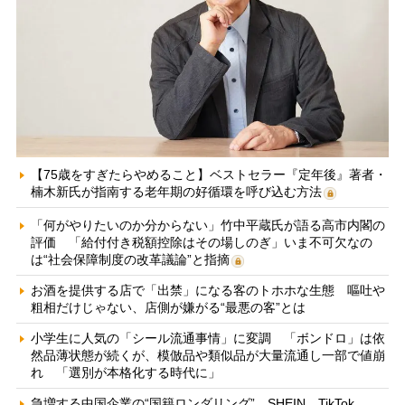
【75歳をすぎたらやめること】ベストセラー『定年後』著者・
楠木新氏が指南する老年期の好循環を呼び込む方法
「何がやりたいのか分からない」竹中平蔵氏が語る高市内閣の
評価 「給付付き税額控除はその場しのぎ」いま不可欠なの
は“社会保障制度の改革議論”と指摘
お酒を提供する店で「出禁」になる客のトホホな生態 嘔吐や
粗相だけじゃない、店側が嫌がる“最悪の客”とは
小学生に人気の「シール流通事情」に変調 「ボンドロ」は依
然品薄状態が続くが、模倣品や類似品が大量流通し一部で値崩
れ 「選別が本格化する時代に」
急増する中国企業の“国籍ロンダリング” SHEIN、TikTok、