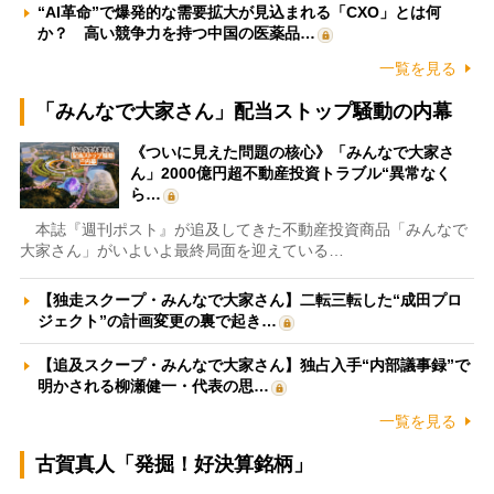
“AI革命”で爆発的な需要拡大が見込まれる「CXO」とは何
か？ 高い競争力を持つ中国の医薬品…
一覧を見る
「みんなで大家さん」配当ストップ騒動の内幕
《ついに見えた問題の核心》「みんなで大家さ
ん」2000億円超不動産投資トラブル“異常なく
ら…
本誌『週刊ポスト』が追及してきた不動産投資商品「みんなで
大家さん」がいよいよ最終局面を迎えている…
【独走スクープ・みんなで大家さん】二転三転した“成田プロ
ジェクト”の計画変更の裏で起き…
【追及スクープ・みんなで大家さん】独占入手“内部議事録”で
明かされる柳瀬健一・代表の思…
一覧を見る
古賀真人「発掘！好決算銘柄」