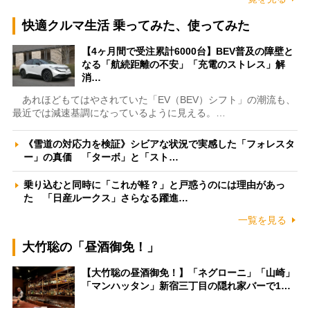
快適クルマ生活 乗ってみた、使ってみた
【4ヶ月間で受注累計6000台】BEV普及の障壁と
なる「航続距離の不安」「充電のストレス」解
消…
あれほどもてはやされていた「EV（BEV）シフト」の潮流も、
最近では減速基調になっているように見える。…
《雪道の対応力を検証》シビアな状況で実感した「フォレスタ
ー」の真価 「ターボ」と「スト…
乗り込むと同時に「これが軽？」と戸惑うのには理由があっ
た 「日産ルークス」さらなる躍進…
一覧を見る
大竹聡の「昼酒御免！」
【大竹聡の昼酒御免！】「ネグローニ」「山崎」
「マンハッタン」新宿三丁目の隠れ家バーで1…