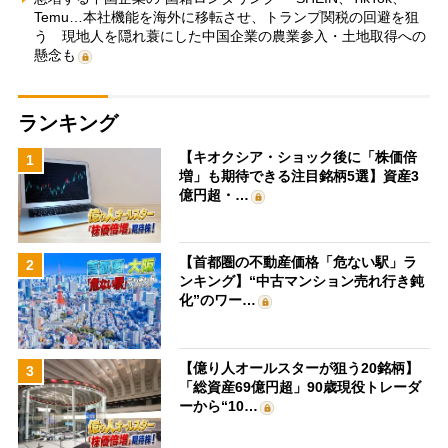
Temu…本社機能を海外に移転させ、トランプ関税の回避を狙
う 現地人を隠れ蓑にした中国企業の農業参入・土地取得への
懸念も
ランキング
【キオクシア・ショック後に「株価倍
1
増」も期待できる注目銘柄5選】資産3
億円超・…
【首都圏の不動産価格「危ない駅」ラ
2
ンキング】“中古マンション売れ行き鈍
化”のワー…
【億り人オールスターが狙う20銘柄】
3
「総資産69億円超」90歳現役トレーダ
ーから“10…