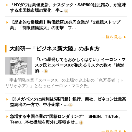
「NYダウは高値更新、ナスダック・S&P500は足踏み」が意味
する米国株市場の変化 半…
【歴史的な爆騰劇】時価総額10兆円企業が「2連続ストップ
高」「制限値幅拡大」の衝撃 フ…
一覧を見る
大前研一「ビジネス新大陸」の歩き方
「いつ暴発してもおかしくはない」イーロン・マ
スク氏とスペースXが抱えるリスクの数々「絶対
的…
宇宙開発企業「スペースX」の上場で史上初の「兆万長者（ト
リリオネア）」となったイーロン・マスク氏。…
【3メガバンクは純利益5兆円超】銀行、商社、ゼネコンは最高
益続出の一方で、中小企業・…
急増する中国企業の“国籍ロンダリング” SHEIN、TikTok、
Temu…本社機能を海外に移転させ…
一覧を見る