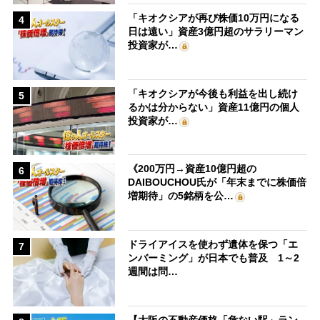
「キオクシアが再び株価10万円になる
4
日は遠い」資産3億円超のサラリーマン
投資家が…
「キオクシアが今後も利益を出し続け
5
るかは分からない」資産11億円の個人
投資家が…
《200万円→資産10億円超の
6
DAIBOUCHOU氏が「年末までに株価倍
増期待」の5銘柄を公…
ドライアイスを使わず遺体を保つ「エ
7
ンバーミング」が日本でも普及 1～2
週間は問…
【大阪の不動産価格「危ない駅」ラン