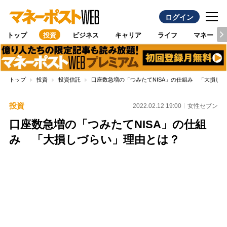
ログイン
トップ
投資
ビジネス
キャリア
ライフ
マネー
トップ
投資
投資信託
口座数急増の「つみたてNISA」の仕組み 「大損し
投資
2022.02.12 19:00
女性セブン
口座数急増の「つみたてNISA」の仕組
み 「大損しづらい」理由とは？
Loaded
:
100.00%
/
Unmute