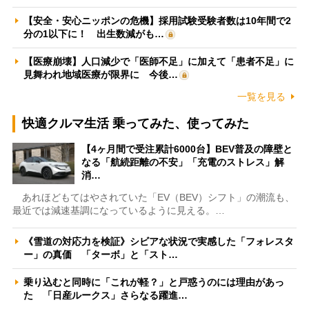
【安全・安心ニッポンの危機】採用試験受験者数は10年間で2
分の1以下に！ 出生数減がも…
【医療崩壊】人口減少で「医師不足」に加えて「患者不足」に
見舞われ地域医療が限界に 今後…
一覧を見る
快適クルマ生活 乗ってみた、使ってみた
【4ヶ月間で受注累計6000台】BEV普及の障壁と
なる「航続距離の不安」「充電のストレス」解
消…
あれほどもてはやされていた「EV（BEV）シフト」の潮流も、
最近では減速基調になっているように見える。…
《雪道の対応力を検証》シビアな状況で実感した「フォレスタ
ー」の真価 「ターボ」と「スト…
乗り込むと同時に「これが軽？」と戸惑うのには理由があっ
た 「日産ルークス」さらなる躍進…