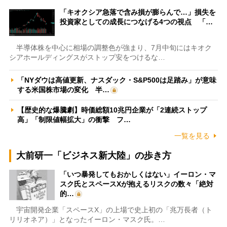
「キオクシア急落で含み損が膨らんで…」損失を
投資家としての成長につなげる4つの視点 「…
半導体株を中心に相場の調整色が強まり、7月中旬にはキオク
シアホールディングスがストップ安をつけるな…
「NYダウは高値更新、ナスダック・S&P500は足踏み」が意味
する米国株市場の変化 半…
【歴史的な爆騰劇】時価総額10兆円企業が「2連続ストップ
高」「制限値幅拡大」の衝撃 フ…
一覧を見る
大前研一「ビジネス新大陸」の歩き方
「いつ暴発してもおかしくはない」イーロン・マ
スク氏とスペースXが抱えるリスクの数々「絶対
的…
宇宙開発企業「スペースX」の上場で史上初の「兆万長者（ト
リリオネア）」となったイーロン・マスク氏。…