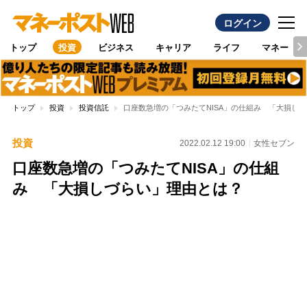
ログイン
トップ
投資
ビジネス
キャリア
ライフ
マネー
トップ
投資
投資信託
口座数急増の「つみたてNISA」の仕組み 「大損し
投資
2022.02.12 19:00
女性セブン
口座数急増の「つみたてNISA」の仕組
み 「大損しづらい」理由とは？
Loaded
:
100.00%
/
Unmute