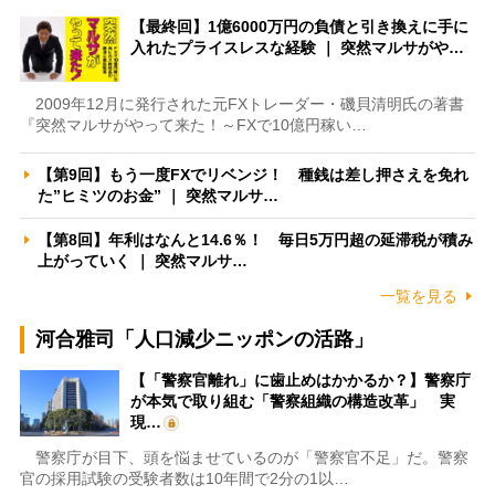
【最終回】1億6000万円の負債と引き換えに手に
入れたプライスレスな経験 ｜ 突然マルサがや…
2009年12月に発行された元FXトレーダー・磯貝清明氏の著書
『突然マルサがやって来た！～FXで10億円稼い…
【第9回】もう一度FXでリベンジ！ 種銭は差し押さえを免れ
た”ヒミツのお金” ｜ 突然マルサ…
【第8回】年利はなんと14.6％！ 毎日5万円超の延滞税が積み
上がっていく ｜ 突然マルサ…
一覧を見る
河合雅司「人口減少ニッポンの活路」
【「警察官離れ」に歯止めはかかるか？】警察庁
が本気で取り組む「警察組織の構造改革」 実
現…
警察庁が目下、頭を悩ませているのが「警察官不足」だ。警察
官の採用試験の受験者数は10年間で2分の1以…