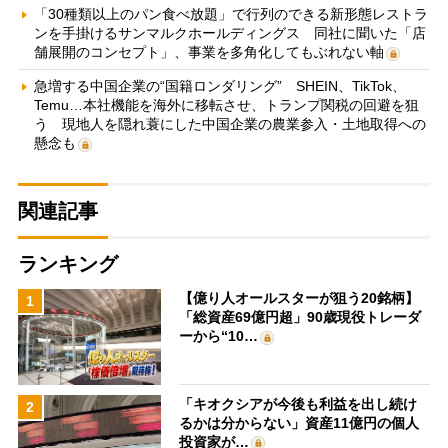
「30種類以上のパン食べ放題」で行列のできる新形態レストラ
ンを手掛けるサンマルクホールディングス 同社に聞いた「店
舗展開のコンセプト」、事業を多角化してもぶれない軸
急増する中国企業の“国籍ロンダリング” SHEIN、TikTok、
Temu…本社機能を海外に移転させ、トランプ関税の回避を狙
う 現地人を隠れ蓑にした中国企業の農業参入・土地取得への
懸念も
関連記事
ランキング
【億り人オールスターが狙う20銘柄】
1
「総資産69億円超」90歳現役トレーダ
ーから“10…
「キオクシアが今後も利益を出し続け
2
るかは分からない」資産11億円の個人
投資家が…