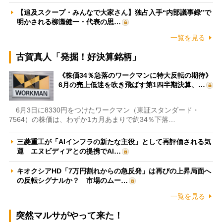
【追及スクープ・みんなで大家さん】独占入手“内部議事録”で
明かされる柳瀬健一・代表の思…
一覧を見る
古賀真人「発掘！好決算銘柄」
《株価34％急落のワークマンに特大反転の期待》
6月の売上低迷を吹き飛ばす第1四半期決算、…
6月3日に8330円をつけたワークマン（東証スタンダード・
7564）の株価は、わずか1カ月あまりで約34％下落…
三菱重工が「AIインフラの新たな主役」として再評価される気
運 エヌビディアとの提携でAI…
キオクシアHD「7万円割れからの急反発」は再びの上昇局面へ
の反転シグナルか？ 市場のムー…
一覧を見る
突然マルサがやって来た！