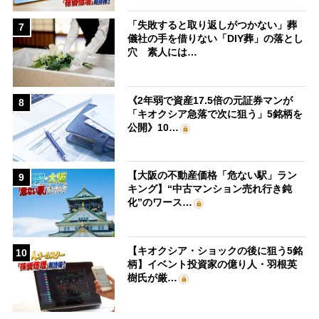
「失敗すると取り返しがつかない」葬
7
儀社の手を借りない「DIY葬」の落とし
穴 素人には…
《2年弱で資産17.5倍の元証券マンが
8
「キオクシア急落で次に狙う」5銘柄を
公開》10…
【大阪の不動産価格「危ない駅」ラン
9
キング】“中古マンション売れ行き鈍
化”のワース…
【キオクシア・ショックの後に狙う5銘
10
柄】イベント投資家の億り人・羽根英
樹氏が厳…