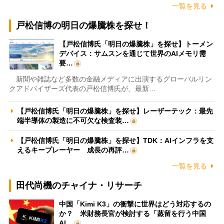
一覧を見る
戸松信博の明日の爆騰株を探せ！
【戸松信博氏「明日の爆騰株」を探せ】トーメン
デバイス：サムスンを通じて世界のAIメモリ需
要…
新聞や雑誌など多数の金融メディアに出演するグローバルリン
クアドバイザーズ代表の戸松信博氏が、最新…
【戸松信博氏「明日の爆騰株」を探せ】レーザーテック：最先
端半導体の製造に不可欠な検査装…
【戸松信博氏「明日の爆騰株」を探せ】TDK：AIインフラを支
えるキープレーヤー 成長の再評…
一覧を見る
田代尚機のチャイナ・リサーチ
中国「Kimi K3」の衝撃に世界はどう対応するの
か？ 米財務長官が検討する「蒸留を行う中国
AI…