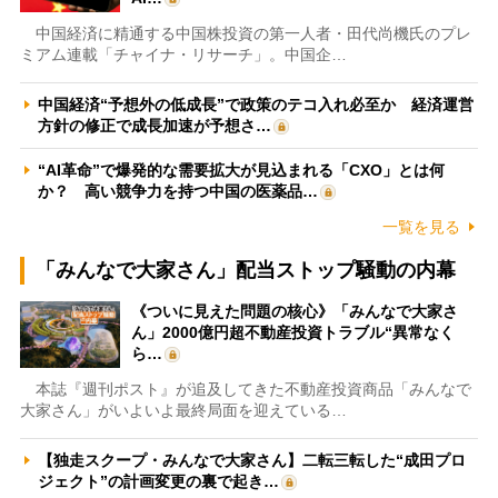
中国経済に精通する中国株投資の第一人者・田代尚機氏のプレ
ミアム連載「チャイナ・リサーチ」。中国企…
中国経済“予想外の低成長”で政策のテコ入れ必至か 経済運営
方針の修正で成長加速が予想さ…
“AI革命”で爆発的な需要拡大が見込まれる「CXO」とは何
か？ 高い競争力を持つ中国の医薬品…
一覧を見る
「みんなで大家さん」配当ストップ騒動の内幕
《ついに見えた問題の核心》「みんなで大家さ
ん」2000億円超不動産投資トラブル“異常なく
ら…
本誌『週刊ポスト』が追及してきた不動産投資商品「みんなで
大家さん」がいよいよ最終局面を迎えている…
【独走スクープ・みんなで大家さん】二転三転した“成田プロ
ジェクト”の計画変更の裏で起き…