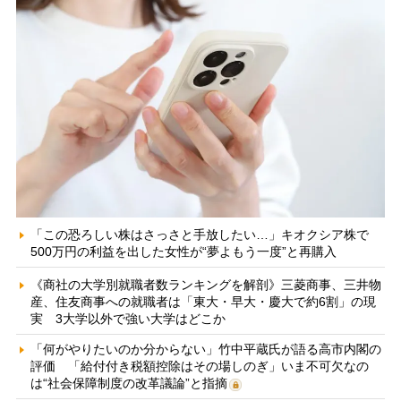
「この恐ろしい株はさっさと手放したい…」キオクシア株で
500万円の利益を出した女性が“夢よもう一度”と再購入
《商社の大学別就職者数ランキングを解剖》三菱商事、三井物
産、住友商事への就職者は「東大・早大・慶大で約6割」の現
実 3大学以外で強い大学はどこか
「何がやりたいのか分からない」竹中平蔵氏が語る高市内閣の
評価 「給付付き税額控除はその場しのぎ」いま不可欠なの
は“社会保障制度の改革議論”と指摘