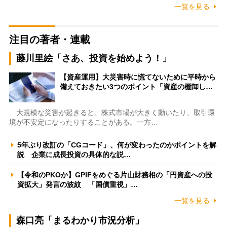
一覧を見る
注目の著者・連載
藤川里絵「さあ、投資を始めよう！」
【資産運用】大災害時に慌てないために平時から
備えておきたい3つのポイント「資産の棚卸し…
大規模な災害が起きると、株式市場が大きく動いたり、取引環
境が不安定になったりすることがある。一方…
5年ぶり改訂の「CGコード」、何が変わったのかポイントを解
説 企業に成長投資の具体的な説…
【令和のPKOか】GPIFをめぐる片山財務相の「円資産への投
資拡大」発言の波紋 「国債重視」…
一覧を見る
森口亮「まるわかり市況分析」