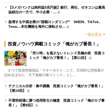
【3メガバンクは純利益5兆円超】銀行、商社、ゼネコンは最高
益続出の一方で、中小企業・…
急増する中国企業の“国籍ロンダリング” SHEIN、TikTok、
Temu…本社機能を海外に移転させ…
一覧を見る
投資ノウハウ満載コミック「俺がカブ番長！」
「売り時」を逃さないトレンド見極め術 投資コ
ミック「俺がカブ番長！」【第11回】
かつて投資情報雑誌「マネーポスト」にて、圧倒的な情報量が
詰め込まれた「天下無敵の株コミック」とし…
テクニカル分析・集中講義 投資コミック「俺がカブ番長！」
【第10回】
不透明相場に勝つ信用取引の極意 投資コミック「俺がカブ番
長！」【第9回】