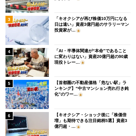
「キオクシアが再び株価10万円になる
3
日は遠い」資産3億円超のサラリーマン
投資家が…
「AI・半導体関連が“本命”であること
4
に変わりはない」資産20億円超の90歳
現役トレー…
【首都圏の不動産価格「危ない駅」ラ
5
ンキング】“中古マンション売れ行き鈍
化”のワー…
【キオクシア・ショック後に「株価倍
6
増」も期待できる注目銘柄5選】資産3
億円超・…