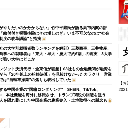
がやりたいのか分からない」竹中平蔵氏が語る高市内閣の評
「給付付き税額控除はその場しのぎ」いま不可欠なのは“社会
制度の改革議論”と指摘
社の大学別就職者数ランキングを解剖》三菱商事、三井物産、
商事への就職者は「東大・早大・慶大で約6割」の現実 3大学
で強い大学はどこか
レジット決済代行・全東信が破産】63社もの金融機関が融資を
がら「20年以上の粉飾決算」を見抜けなかったカラクリ 営業
では“自転車操業”の焦りも表出していた
【お
202
する中国企業の“国籍ロンダリング” SHEIN、TikTok、
mu…本社機能を海外に移転させ、トランプ関税の回避を狙う
人を隠れ蓑にした中国企業の農業参入・土地取得への懸念も