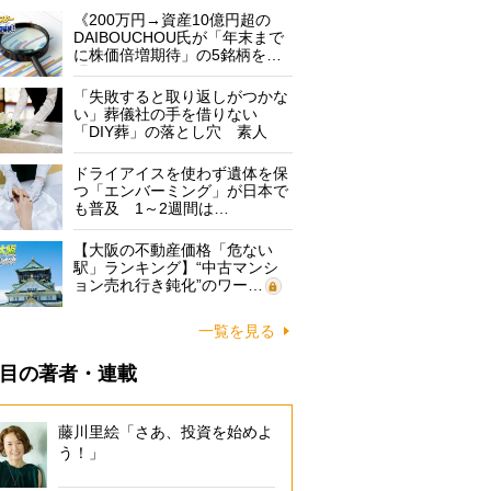
《200万円→資産10億円超の
DAIBOUCHOU氏が「年末まで
に株価倍増期待」の5銘柄を…
「失敗すると取り返しがつかな
い」葬儀社の手を借りない
「DIY葬」の落とし穴 素人
に…
ドライアイスを使わず遺体を保
つ「エンバーミング」が日本で
も普及 1～2週間は…
【大阪の不動産価格「危ない
駅」ランキング】“中古マンシ
ョン売れ行き鈍化”のワー…
一覧を見る
目の著者・連載
藤川里絵「さあ、投資を始めよ
う！」