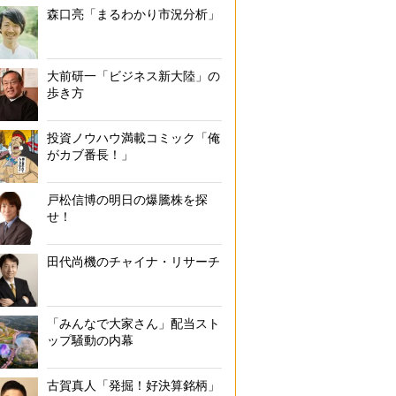
森口亮「まるわかり市況分析」
大前研一「ビジネス新大陸」の
歩き方
投資ノウハウ満載コミック「俺
がカブ番長！」
戸松信博の明日の爆騰株を探
せ！
田代尚機のチャイナ・リサーチ
「みんなで大家さん」配当スト
ップ騒動の内幕
古賀真人「発掘！好決算銘柄」