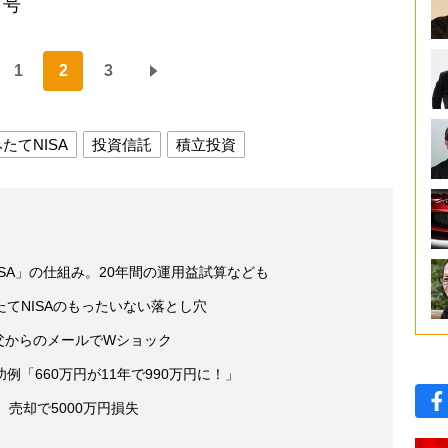
日号
1
2
3
たてNISA
投資信託
積立投資
ISA」の仕組み。20年間の運用益試算なども
てNISAのもったいない落とし穴
 父からのメールでWショック
「660万円が11年で990万円に！」
売却で5000万円損失