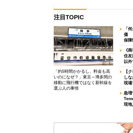
注目TOPIC
「何
価 
保障
《商
住友
以外
「約5時間かかるし、料金も高
【ク
いのになぜ？」東京～博多間の
しな
移動に飛行機ではなく新幹線を
現場
選ぶ人の事情
急増
Te
現地