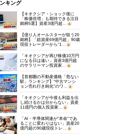
ンキング
【キオクシア・ショック後に
「株価倍増」も期待できる注目
銘柄5選】資産3億円超…
【億り人オールスターが狙う20
銘柄】「総資産69億円超」90歳
現役トレーダーから“1…
「キオクシアが再び株価10万円
になる日は遠い」資産3億円超
のサラリーマン投資家…
【首都圏の不動産価格「危ない
駅」ランキング】“中古マンシ
ョン売れ行き鈍化”のワ…
「キオクシアが今後も利益を出
し続けるかは分からない」資産
11億円の個人投資家…
「AI・半導体関連が“本命”であ
ることに変わりはない」資産20
億円超の90歳現役トレ…