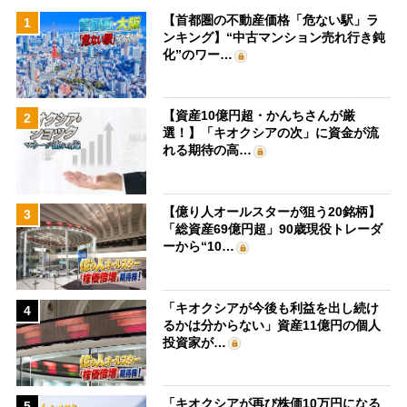
【首都圏の不動産価格「危ない駅」ラ
1
ンキング】“中古マンション売れ行き鈍
化”のワー…
【資産10億円超・かんちさんが厳
2
選！】「キオクシアの次」に資金が流
れる期待の高…
【億り人オールスターが狙う20銘柄】
3
「総資産69億円超」90歳現役トレーダ
ーから“10…
「キオクシアが今後も利益を出し続け
4
るかは分からない」資産11億円の個人
投資家が…
「キオクシアが再び株価10万円になる
5