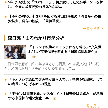
5年ぶり改訂の「CGコード」、何が変わったのかポイントを解
説 企業に成長投資の具体的な説…
【令和のPKOか】GPIFをめぐる片山財務相の「円資産への投
資拡大」発言の波紋 「国債重視」…
一覧を見る
森口亮「まるわかり市況分析」
「トレンド転換のスイッチになり得る」“介入慣
れ”した市場心理を変える「日米協調為替介入」
…
日米両政府が、約28年ぶりとなる円買いの協調介入に踏み切っ
た。米国も追加介入を辞さない姿勢を示して…
「キオクシア急落で含み損が膨らんで…」損失を投資家として
の成長につなげる4つの視点 …
「NYダウは高値更新、ナスダック・S&P500は足踏み」が意味
する米国株市場の変化 半…
一覧を見る