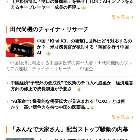
【戸松信博氏「明日の爆騰株」を探せ】TDK：AIインフラを支
えるキープレーヤー 成長の再評…
一覧を見る
田代尚機のチャイナ・リサーチ
中国「Kimi K3」の衝撃に世界はどう対応するの
か？ 米財務長官が検討する「蒸留を行う中国
AI…
中国経済に精通する中国株投資の第一人者・田代尚機氏のプレ
ミアム連載「チャイナ・リサーチ」。中国企…
中国経済“予想外の低成長”で政策のテコ入れ必至か 経済運営
方針の修正で成長加速が予想さ…
“AI革命”で爆発的な需要拡大が見込まれる「CXO」とは何
か？ 高い競争力を持つ中国の医薬品…
一覧を見る
「みんなで大家さん」配当ストップ騒動の内幕