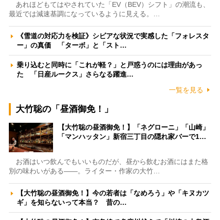
あれほどもてはやされていた「EV（BEV）シフト」の潮流も、
最近では減速基調になっているように見える。…
《雪道の対応力を検証》シビアな状況で実感した「フォレスタ
ー」の真価 「ターボ」と「スト…
乗り込むと同時に「これが軽？」と戸惑うのには理由があっ
た 「日産ルークス」さらなる躍進…
一覧を見る
大竹聡の「昼酒御免！」
【大竹聡の昼酒御免！】「ネグローニ」「山崎」
「マンハッタン」新宿三丁目の隠れ家バーで1…
お酒はいつ飲んでもいいものだが、昼から飲むお酒にはまた格
別の味わいがある――。ライター・作家の大竹…
【大竹聡の昼酒御免！】今の若者は「なめろう」や「キヌカツ
ギ」を知らないって本当？ 昔の…