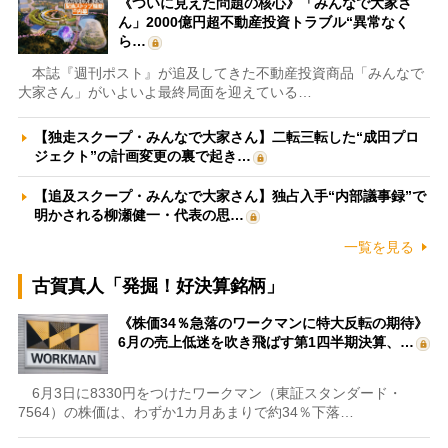
《ついに見えた問題の核心》「みんなで大家さ
ん」2000億円超不動産投資トラブル“異常なく
ら…
本誌『週刊ポスト』が追及してきた不動産投資商品「みんなで
大家さん」がいよいよ最終局面を迎えている…
【独走スクープ・みんなで大家さん】二転三転した“成田プロ
ジェクト”の計画変更の裏で起き…
【追及スクープ・みんなで大家さん】独占入手“内部議事録”で
明かされる柳瀬健一・代表の思…
一覧を見る
古賀真人「発掘！好決算銘柄」
《株価34％急落のワークマンに特大反転の期待》
6月の売上低迷を吹き飛ばす第1四半期決算、…
6月3日に8330円をつけたワークマン（東証スタンダード・
7564）の株価は、わずか1カ月あまりで約34％下落…