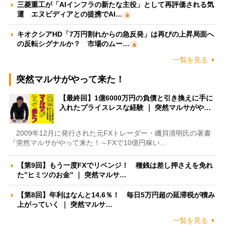
三菱重工が「AIインフラの新たな主役」として再評価される気
運 エヌビディアとの提携でAI…
キオクシアHD「7万円割れからの急反発」は再びの上昇局面へ
の反転シグナルか？ 市場のムー…
一覧を見る
突然マルサがやって来た！
【最終回】1億6000万円の負債と引き換えに手に
入れたプライスレスな経験 ｜ 突然マルサがや…
2009年12月に発行された元FXトレーダー・磯貝清明氏の著書
『突然マルサがやって来た！～FXで10億円稼い…
【第9回】もう一度FXでリベンジ！ 種銭は差し押さえを免れ
た”ヒミツのお金” ｜ 突然マルサ…
【第8回】年利はなんと14.6％！ 毎日5万円超の延滞税が積み
上がっていく ｜ 突然マルサ…
一覧を見る