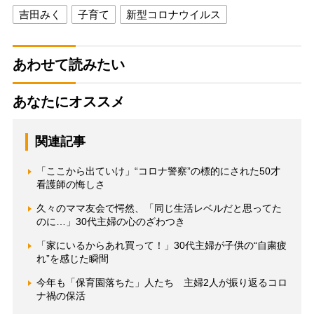
吉田みく
子育て
新型コロナウイルス
あわせて読みたい
あなたにオススメ
関連記事
「ここから出ていけ」“コロナ警察”の標的にされた50才
看護師の悔しさ
久々のママ友会で愕然、「同じ生活レベルだと思ってた
のに…」30代主婦の心のざわつき
「家にいるからあれ買って！」30代主婦が子供の“自粛疲
れ”を感じた瞬間
今年も「保育園落ちた」人たち 主婦2人が振り返るコロ
ナ禍の保活