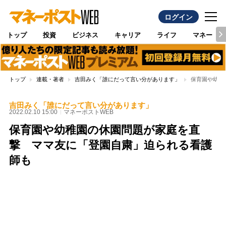
ログイン
トップ
投資
ビジネス
キャリア
ライフ
マネー
トップ
連載・著者
吉田みく「誰にだって言い分があります」
保育園や幼稚
吉田みく「誰にだって言い分があります」
2022.02.10 15:00
マネーポストWEB
保育園や幼稚園の休園問題が家庭を直
撃 ママ友に「登園自粛」迫られる看護
師も
Loaded
:
95.43%
/
Unmute