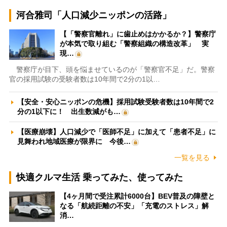
河合雅司「人口減少ニッポンの活路」
【「警察官離れ」に歯止めはかかるか？】警察庁
が本気で取り組む「警察組織の構造改革」 実
現…
警察庁が目下、頭を悩ませているのが「警察官不足」だ。警察
官の採用試験の受験者数は10年間で2分の1以…
【安全・安心ニッポンの危機】採用試験受験者数は10年間で2
分の1以下に！ 出生数減がも…
【医療崩壊】人口減少で「医師不足」に加えて「患者不足」に
見舞われ地域医療が限界に 今後…
一覧を見る
快適クルマ生活 乗ってみた、使ってみた
【4ヶ月間で受注累計6000台】BEV普及の障壁と
なる「航続距離の不安」「充電のストレス」解
消…