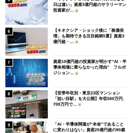
日は遠い」資産3億円超のサラリーマン
投資家が…
【キオクシア・ショック後に「株価倍
6
増」も期待できる注目銘柄5選】資産3
億円超・…
資産10億円超の投資家が明かす“AI・半
7
導体相場に乗らなかった理由” フルポ
ジション…
【世帯年収別・東京23区マンション
8
「狙い目駅」を大公開】年収500万円、
700万円で…
「AI・半導体関連が“本命”であること
9
に変わりはない」資産20億円超の90歳