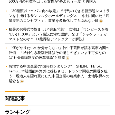
500万円の利益を出した女性が“夢よもう一度”と再購入
「30種類以上のパン食べ放題」で行列のできる新形態レストラ
ンを手掛けるサンマルクホールディングス 同社に聞いた「店
舗展開のコンセプト」、事業を多角化してもぶれない軸
猛暑のお葬式で悩ましい“喪服問題” 女性は「ワンピースを着
ていけばOK」という俗説に潜む誤解、なぜ「ジャケット」が
マストなのか？《1級葬祭ディレクターが解説》
「何がやりたいのか分からない」竹中平蔵氏が語る高市内閣の
評価 「給付付き税額控除はその場しのぎ」いま不可欠なの
は“社会保障制度の改革議論”と指摘
急増する中国企業の“国籍ロンダリング” SHEIN、TikTok、
Temu…本社機能を海外に移転させ、トランプ関税の回避を狙
う 現地人を隠れ蓑にした中国企業の農業参入・土地取得への
懸念も
関連記事
ランキング