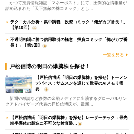
かつて投資情報雑誌「マネーポスト」にて、圧倒的な情報量が
詰め込まれた「天下無敵の株コミック」とし…
テクニカル分析・集中講義 投資コミック「俺がカブ番長！」
【第10回】
不透明相場に勝つ信用取引の極意 投資コミック「俺がカブ番
長！」【第9回】
一覧を見る
戸松信博の明日の爆騰株を探せ！
【戸松信博氏「明日の爆騰株」を探せ】トーメン
デバイス：サムスンを通じて世界のAIメモリ需
要…
新聞や雑誌など多数の金融メディアに出演するグローバルリン
クアドバイザーズ代表の戸松信博氏が、最新…
【戸松信博氏「明日の爆騰株」を探せ】レーザーテック：最先
端半導体の製造に不可欠な検査装…