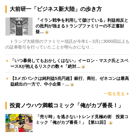
大前研一「ビジネス新大陸」の歩き方
「イラン戦争を利用して儲けている」利益相反と
の批判が強まるトランプファミリーの不正蓄財
疑…
トランプ大統領のファミリー信託が今年1～3月に3000回以上も
の証券取引を行っていたことが明らかになり…
「いつ暴発してもおかしくはない」イーロン・マスク氏とスペ
ースXが抱えるリスクの数々「絶対…
【3メガバンクは純利益5兆円超】銀行、商社、ゼネコンは最高
益続出の一方で、中小企業・…
一覧を見る
投資ノウハウ満載コミック「俺がカブ番長！」
「売り時」を逃さないトレンド見極め術 投資コ
ミック「俺がカブ番長！」【第11回】