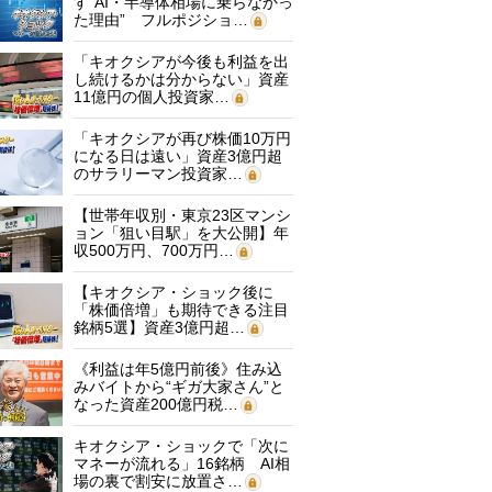
す“AI・半導体相場に乗らなかっ
た理由” フルポジショ…
「キオクシアが今後も利益を出
し続けるかは分からない」資産
11億円の個人投資家…
「キオクシアが再び株価10万円
になる日は遠い」資産3億円超
のサラリーマン投資家…
【世帯年収別・東京23区マンシ
ョン「狙い目駅」を大公開】年
収500万円、700万円…
【キオクシア・ショック後に
「株価倍増」も期待できる注目
銘柄5選】資産3億円超…
《利益は年5億円前後》住み込
みバイトから“ギガ大家さん”と
なった資産200億円税…
キオクシア・ショックで「次に
マネーが流れる」16銘柄 AI相
場の裏で割安に放置さ…