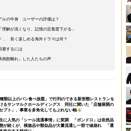
アルの中身 ユーザーの評価は？
「理解が浅くなり、記憶の定着度下がる」
ド… 長く楽しめる海外ドラマは何？
回避するには
映画館離れ」した人たちの声
0種類以上のパン食べ放題」で行列のできる新形態レストランを
けるサンマルクホールディングス 同社に聞いた「店舗展開の
セプト」、事業を多角化してもぶれない軸
生に人気の「シール流通事情」に変調 「ボンドロ」は依然品
態が続くが、模倣品や類似品が大量流通し一部で値崩れ 「選
本格化する時代に」