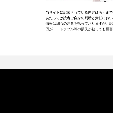
当サイトに記載されている内容はあくまで
あたっては読者ご自身の判断と責任におい
情報は細心の注意を払っておりますが、記
万が一、トラブル等の損失が被っても損害