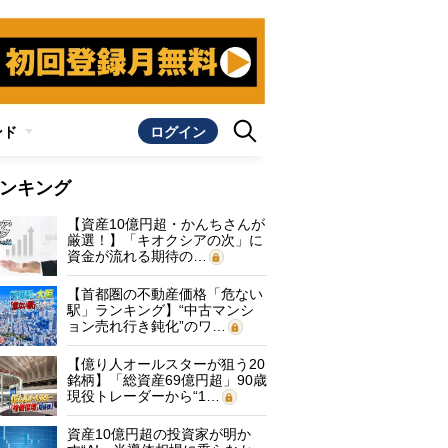
ンド
ログイン
ンキング
【資産10億円超・かんちさんが
厳選！】「キオクシアの次」に
資金が流れる期待の…
【首都圏の不動産価格「危ない
駅」ランキング】“中古マンシ
ョン売れ行き鈍化”のワ…
【億り人オールスターが狙う20
銘柄】「総資産69億円超」90歳
現役トレーダーから“1…
資産10億円超の投資家が明か