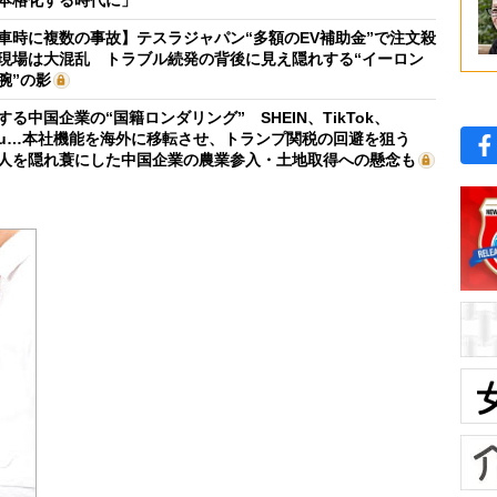
車時に複数の事故】テスラジャパン“多額のEV補助金”で注文殺
現場は大混乱 トラブル続発の背後に見え隠れする“イーロン
腕”の影
する中国企業の“国籍ロンダリング” SHEIN、TikTok、
mu…本社機能を海外に移転させ、トランプ関税の回避を狙う
人を隠れ蓑にした中国企業の農業参入・土地取得への懸念も