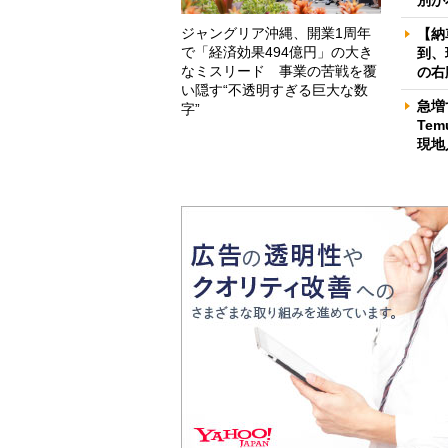
ジャングリア沖縄、開業1周年
【納
で「経済効果494億円」の大き
到、
なミスリード 事業の苦戦を覆
の右
い隠す“不透明すぎる巨大な数
急増
字”
Te
現地