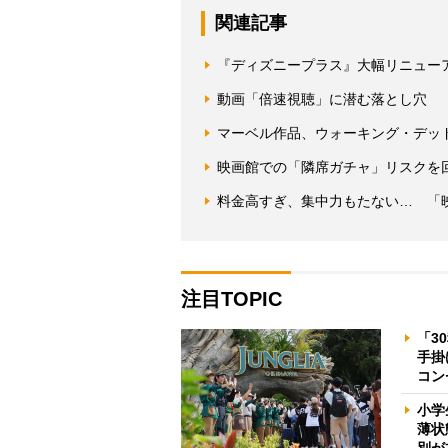
関連記事
『ディズニープラス』大幅リニュー
動画「倍速視聴」に潜む落とし穴 
マーベル作品、ウォーキング・デッ
映画館での「隣席ガチャ」リスクを
料金高すぎ、集中力もたない… 「
注目TOPIC
「3
手掛
コン
小学
薄状
別が