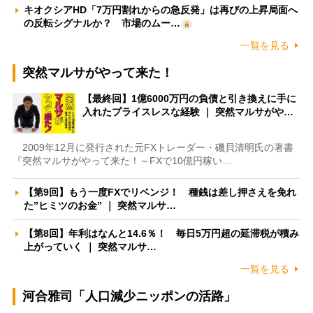
キオクシアHD「7万円割れからの急反発」は再びの上昇局面へ
の反転シグナルか？ 市場のムー…
一覧を見る
突然マルサがやって来た！
【最終回】1億6000万円の負債と引き換えに手に
入れたプライスレスな経験 ｜ 突然マルサがや…
2009年12月に発行された元FXトレーダー・磯貝清明氏の著書
『突然マルサがやって来た！～FXで10億円稼い…
【第9回】もう一度FXでリベンジ！ 種銭は差し押さえを免れ
た”ヒミツのお金” ｜ 突然マルサ…
【第8回】年利はなんと14.6％！ 毎日5万円超の延滞税が積み
上がっていく ｜ 突然マルサ…
一覧を見る
河合雅司「人口減少ニッポンの活路」