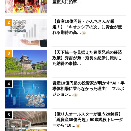
差拡大に拍車…
【資産10億円超・かんちさんが厳
2
選！】「キオクシアの次」に資金が流
れる期待の高…
【天下統一を見据えた豊臣兄弟の経済
3
政策】秀吉が弟・秀長を紀伊に転封し
た納得の事情…
資産10億円超の投資家が明かす“AI・半
4
導体相場に乗らなかった理由” フルポ
ジション…
【億り人オールスターが狙う20銘柄】
5
「総資産69億円超」90歳現役トレーダ
ーから“10…