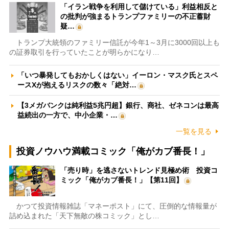
「イラン戦争を利用して儲けている」利益相反と
の批判が強まるトランプファミリーの不正蓄財
疑…
トランプ大統領のファミリー信託が今年1～3月に3000回以上も
の証券取引を行っていたことが明らかになり…
「いつ暴発してもおかしくはない」イーロン・マスク氏とスペ
ースXが抱えるリスクの数々「絶対…
【3メガバンクは純利益5兆円超】銀行、商社、ゼネコンは最高
益続出の一方で、中小企業・…
一覧を見る
投資ノウハウ満載コミック「俺がカブ番長！」
「売り時」を逃さないトレンド見極め術 投資コ
ミック「俺がカブ番長！」【第11回】
かつて投資情報雑誌「マネーポスト」にて、圧倒的な情報量が
詰め込まれた「天下無敵の株コミック」とし…