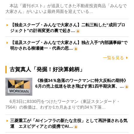
本誌『週刊ポスト』が追及してきた不動産投資商品「みんなで
大家さん」がいよいよ最終局面を迎えている…
【独走スクープ・みんなで大家さん】二転三転した“成田プロ
ジェクト”の計画変更の裏で起き…
【追及スクープ・みんなで大家さん】独占入手“内部議事録”で
明かされる柳瀬健一・代表の思…
一覧を見る
古賀真人「発掘！好決算銘柄」
《株価34％急落のワークマンに特大反転の期待》
6月の売上低迷を吹き飛ばす第1四半期決算、…
6月3日に8330円をつけたワークマン（東証スタンダード・
7564）の株価は、わずか1カ月あまりで約34％下落…
三菱重工が「AIインフラの新たな主役」として再評価される気
運 エヌビディアとの提携でAI…