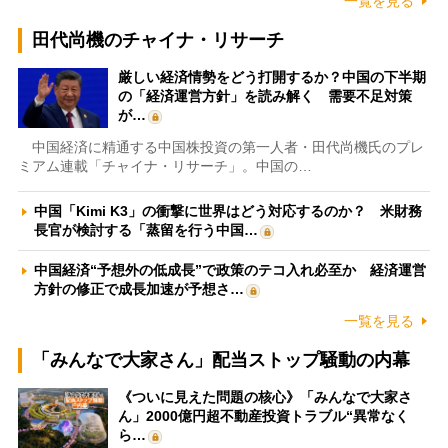
一覧を見る
田代尚機のチャイナ・リサーチ
厳しい経済情勢をどう打開するか？中国の下半期
の「経済運営方針」を読み解く 需要不足対策
が…
中国経済に精通する中国株投資の第一人者・田代尚機氏のプレ
ミアム連載「チャイナ・リサーチ」。中国の…
中国「Kimi K3」の衝撃に世界はどう対応するのか？ 米財務
長官が検討する「蒸留を行う中国…
中国経済“予想外の低成長”で政策のテコ入れ必至か 経済運営
方針の修正で成長加速が予想さ…
一覧を見る
「みんなで大家さん」配当ストップ騒動の内幕
《ついに見えた問題の核心》「みんなで大家さ
ん」2000億円超不動産投資トラブル“異常なく
ら…