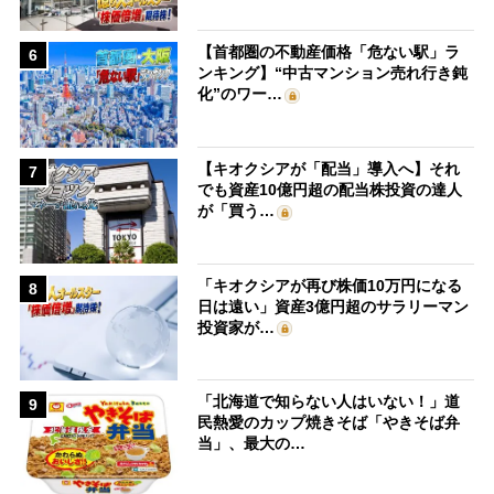
【首都圏の不動産価格「危ない駅」ラ
6
ンキング】“中古マンション売れ行き鈍
化”のワー…
【キオクシアが「配当」導入へ】それ
7
でも資産10億円超の配当株投資の達人
が「買う…
「キオクシアが再び株価10万円になる
8
日は遠い」資産3億円超のサラリーマン
投資家が…
「北海道で知らない人はいない！」道
9
民熱愛のカップ焼きそば「やきそば弁
当」、最大の…