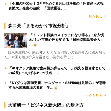
【令和のPKOか】GPIFをめぐる片山財務相の「円資産への投
資拡大」発言の波紋 「国債重視」…
一覧を見る
森口亮「まるわかり市況分析」
「トレンド転換のスイッチになり得る」“介入慣
れ”した市場心理を変える「日米協調為替介入」
…
日米両政府が、約28年ぶりとなる円買いの協調介入に踏み切っ
た。米国も追加介入を辞さない姿勢を示して…
「キオクシア急落で含み損が膨らんで…」損失を投資家として
の成長につなげる4つの視点 …
「NYダウは高値更新、ナスダック・S&P500は足踏み」が意味
する米国株市場の変化 半…
一覧を見る
大前研一「ビジネス新大陸」の歩き方