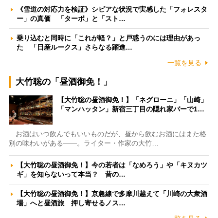
《雪道の対応力を検証》シビアな状況で実感した「フォレスタ
ー」の真価 「ターボ」と「スト…
乗り込むと同時に「これが軽？」と戸惑うのには理由があっ
た 「日産ルークス」さらなる躍進…
一覧を見る
大竹聡の「昼酒御免！」
【大竹聡の昼酒御免！】「ネグローニ」「山崎」
「マンハッタン」新宿三丁目の隠れ家バーで1…
お酒はいつ飲んでもいいものだが、昼から飲むお酒にはまた格
別の味わいがある――。ライター・作家の大竹…
【大竹聡の昼酒御免！】今の若者は「なめろう」や「キヌカツ
ギ」を知らないって本当？ 昔の…
【大竹聡の昼酒御免！】京急線で多摩川越えて「川崎の大衆酒
場」へと昼酒旅 押し寄せるノス…