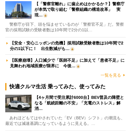
【「警察官離れ」に歯止めはかかるか？】警察庁
が本気で取り組む「警察組織の構造改革」 実
現…
警察庁が目下、頭を悩ませているのが「警察官不足」だ。警察
官の採用試験の受験者数は10年間で2分の1以…
【安全・安心ニッポンの危機】採用試験受験者数は10年間で2
分の1以下に！ 出生数減がも…
【医療崩壊】人口減少で「医師不足」に加えて「患者不足」に
見舞われ地域医療が限界に 今後…
一覧を見る
快適クルマ生活 乗ってみた、使ってみた
【4ヶ月間で受注累計6000台】BEV普及の障壁と
なる「航続距離の不安」「充電のストレス」解
消…
あれほどもてはやされていた「EV（BEV）シフト」の潮流も、
最近では減速基調になっているように見える。…