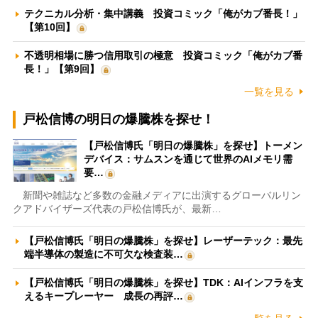
テクニカル分析・集中講義 投資コミック「俺がカブ番長！」
【第10回】
不透明相場に勝つ信用取引の極意 投資コミック「俺がカブ番
長！」【第9回】
一覧を見る
戸松信博の明日の爆騰株を探せ！
【戸松信博氏「明日の爆騰株」を探せ】トーメン
デバイス：サムスンを通じて世界のAIメモリ需
要…
新聞や雑誌など多数の金融メディアに出演するグローバルリン
クアドバイザーズ代表の戸松信博氏が、最新…
【戸松信博氏「明日の爆騰株」を探せ】レーザーテック：最先
端半導体の製造に不可欠な検査装…
【戸松信博氏「明日の爆騰株」を探せ】TDK：AIインフラを支
えるキープレーヤー 成長の再評…