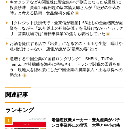
キオクシアなどAI関連株に資金集中で“割安になった成長株”に
投資妙味 資産1.5億円超の坂本慎太郎さんが「絶好の仕込み
時」と考える防衛・食品銘柄を紹介
【クレジット決済代行・全東信が破産】63社もの金融機関が融
資をしながら「20年以上の粉飾決算」を見抜けなかったカラク
リ 営業現場では“自転車操業”の焦りも表出していた
お酒を提供する店で「出禁」になる客のトホホな生態 嘔吐や
粗相だけじゃない、店側が嫌がる“最悪の客”とは
急増する中国企業の“国籍ロンダリング” SHEIN、TikTok、
Temu…本社機能を海外に移転させ、トランプ関税の回避を狙
う 現地人を隠れ蓑にした中国企業の農業参入・土地取得への
懸念も
関連記事
ランキング
老舗遊技機メーカー・豊丸産業がパチ
1
ンコ事業停止の背景 大手と中小の格