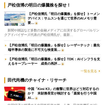
戸松信博の明日の爆騰株を探せ！
【戸松信博氏「明日の爆騰株」を探せ】トーメン
デバイス：サムスンを通じて世界のAIメモリ需
要…
新聞や雑誌など多数の金融メディアに出演するグローバルリン
クアドバイザーズ代表の戸松信博氏が、最新…
【戸松信博氏「明日の爆騰株」を探せ】レーザーテック：最先
端半導体の製造に不可欠な検査装…
【戸松信博氏「明日の爆騰株」を探せ】TDK：AIインフラを支
えるキープレーヤー 成長の再評…
一覧を見る
田代尚機のチャイナ・リサーチ
中国「Kimi K3」の衝撃に世界はどう対応するの
か？ 米財務長官が検討する「蒸留を行う中国
AI…