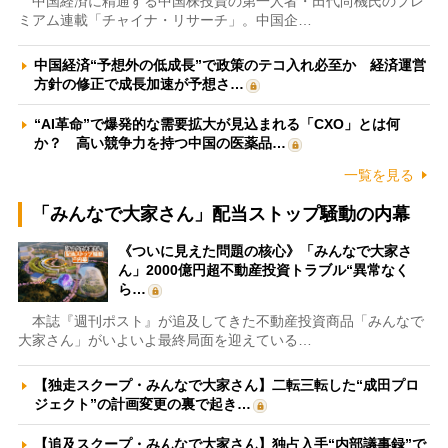
中国経済に精通する中国株投資の第一人者・田代尚機氏のプレ
ミアム連載「チャイナ・リサーチ」。中国企…
中国経済“予想外の低成長”で政策のテコ入れ必至か 経済運営
方針の修正で成長加速が予想さ…
“AI革命”で爆発的な需要拡大が見込まれる「CXO」とは何
か？ 高い競争力を持つ中国の医薬品…
一覧を見る
「みんなで大家さん」配当ストップ騒動の内幕
《ついに見えた問題の核心》「みんなで大家さ
ん」2000億円超不動産投資トラブル“異常なく
ら…
本誌『週刊ポスト』が追及してきた不動産投資商品「みんなで
大家さん」がいよいよ最終局面を迎えている…
【独走スクープ・みんなで大家さん】二転三転した“成田プロ
ジェクト”の計画変更の裏で起き…
【追及スクープ・みんなで大家さん】独占入手“内部議事録”で