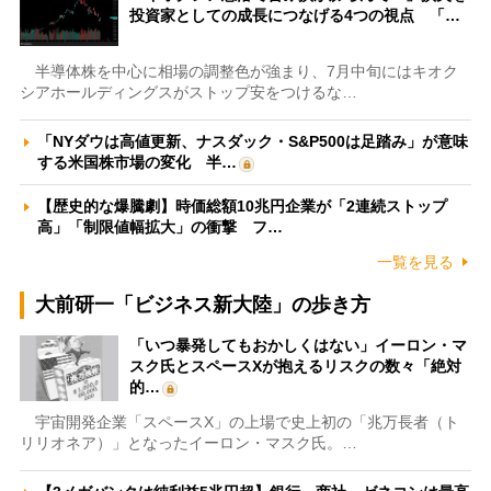
投資家としての成長につなげる4つの視点 「…
半導体株を中心に相場の調整色が強まり、7月中旬にはキオク
シアホールディングスがストップ安をつけるな…
「NYダウは高値更新、ナスダック・S&P500は足踏み」が意味
する米国株市場の変化 半…
【歴史的な爆騰劇】時価総額10兆円企業が「2連続ストップ
高」「制限値幅拡大」の衝撃 フ…
一覧を見る
大前研一「ビジネス新大陸」の歩き方
「いつ暴発してもおかしくはない」イーロン・マ
スク氏とスペースXが抱えるリスクの数々「絶対
的…
宇宙開発企業「スペースX」の上場で史上初の「兆万長者（ト
リリオネア）」となったイーロン・マスク氏。…