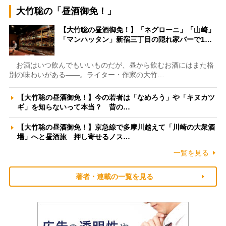
大竹聡の「昼酒御免！」
【大竹聡の昼酒御免！】「ネグローニ」「山崎」
「マンハッタン」新宿三丁目の隠れ家バーで1…
お酒はいつ飲んでもいいものだが、昼から飲むお酒にはまた格
別の味わいがある――。ライター・作家の大竹…
【大竹聡の昼酒御免！】今の若者は「なめろう」や「キヌカツ
ギ」を知らないって本当？ 昔の…
【大竹聡の昼酒御免！】京急線で多摩川越えて「川崎の大衆酒
場」へと昼酒旅 押し寄せるノス…
一覧を見る
著者・連載の一覧を見る