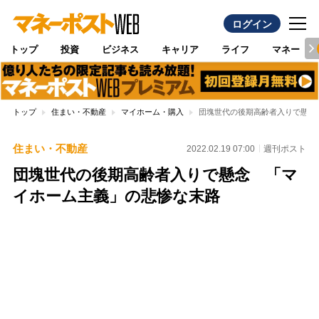
ログイン
トップ
投資
ビジネス
キャリア
ライフ
マネー
トップ
住まい・不動産
マイホーム・購入
団塊世代の後期高齢者入りで懸念
住まい・不動産
2022.02.19 07:00
週刊ポスト
団塊世代の後期高齢者入りで懸念 「マ
イホーム主義」の悲惨な末路
Loaded
:
96.26%
/
Unmute