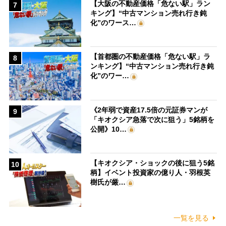
【大阪の不動産価格「危ない駅」ラン
7
キング】“中古マンション売れ行き鈍
化”のワース…
【首都圏の不動産価格「危ない駅」ラ
8
ンキング】“中古マンション売れ行き鈍
化”のワー…
《2年弱で資産17.5倍の元証券マンが
9
「キオクシア急落で次に狙う」5銘柄を
公開》10…
【キオクシア・ショックの後に狙う5銘
10
柄】イベント投資家の億り人・羽根英
樹氏が厳…
一覧を見る