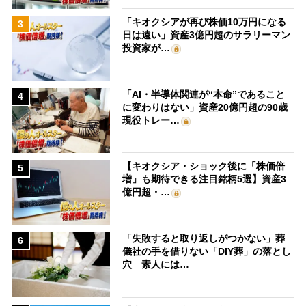
「キオクシアが再び株価10万円になる
3
日は遠い」資産3億円超のサラリーマン
投資家が…
「AI・半導体関連が“本命”であること
4
に変わりはない」資産20億円超の90歳
現役トレー…
【キオクシア・ショック後に「株価倍
5
増」も期待できる注目銘柄5選】資産3
億円超・…
「失敗すると取り返しがつかない」葬
6
儀社の手を借りない「DIY葬」の落とし
穴 素人には…