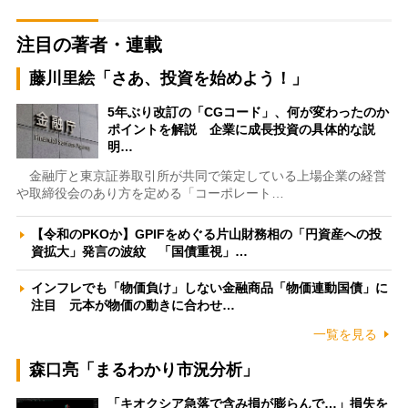
注目の著者・連載
藤川里絵「さあ、投資を始めよう！」
5年ぶり改訂の「CGコード」、何が変わったのか
ポイントを解説 企業に成長投資の具体的な説
明…
金融庁と東京証券取引所が共同で策定している上場企業の経営
や取締役会のあり方を定める「コーポレート…
【令和のPKOか】GPIFをめぐる片山財務相の「円資産への投
資拡大」発言の波紋 「国債重視」…
インフレでも「物価負け」しない金融商品「物価連動国債」に
注目 元本が物価の動きに合わせ…
一覧を見る
森口亮「まるわかり市況分析」
「キオクシア急落で含み損が膨らんで…」損失を