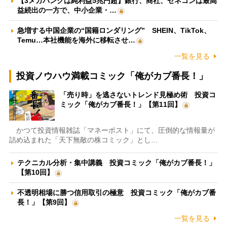
【3メガバンクは純利益5兆円超】銀行、商社、ゼネコンは最高
益続出の一方で、中小企業・…
急増する中国企業の“国籍ロンダリング” SHEIN、TikTok、
Temu…本社機能を海外に移転させ…
一覧を見る
投資ノウハウ満載コミック「俺がカブ番長！」
「売り時」を逃さないトレンド見極め術 投資コ
ミック「俺がカブ番長！」【第11回】
かつて投資情報雑誌「マネーポスト」にて、圧倒的な情報量が
詰め込まれた「天下無敵の株コミック」とし…
テクニカル分析・集中講義 投資コミック「俺がカブ番長！」
【第10回】
不透明相場に勝つ信用取引の極意 投資コミック「俺がカブ番
長！」【第9回】
一覧を見る