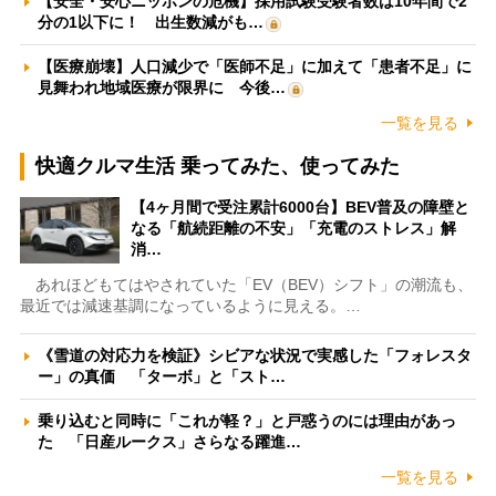
【安全・安心ニッポンの危機】採用試験受験者数は10年間で2
分の1以下に！ 出生数減がも…
【医療崩壊】人口減少で「医師不足」に加えて「患者不足」に
見舞われ地域医療が限界に 今後…
一覧を見る
快適クルマ生活 乗ってみた、使ってみた
【4ヶ月間で受注累計6000台】BEV普及の障壁と
なる「航続距離の不安」「充電のストレス」解
消…
あれほどもてはやされていた「EV（BEV）シフト」の潮流も、
最近では減速基調になっているように見える。…
《雪道の対応力を検証》シビアな状況で実感した「フォレスタ
ー」の真価 「ターボ」と「スト…
乗り込むと同時に「これが軽？」と戸惑うのには理由があっ
た 「日産ルークス」さらなる躍進…
一覧を見る