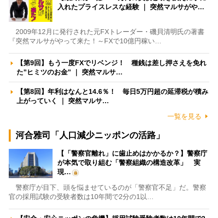
入れたプライスレスな経験 ｜ 突然マルサがや…
2009年12月に発行された元FXトレーダー・磯貝清明氏の著書
『突然マルサがやって来た！～FXで10億円稼い…
【第9回】もう一度FXでリベンジ！ 種銭は差し押さえを免れ
た”ヒミツのお金” ｜ 突然マルサ…
【第8回】年利はなんと14.6％！ 毎日5万円超の延滞税が積み
上がっていく ｜ 突然マルサ…
一覧を見る
河合雅司「人口減少ニッポンの活路」
【「警察官離れ」に歯止めはかかるか？】警察庁
が本気で取り組む「警察組織の構造改革」 実
現…
警察庁が目下、頭を悩ませているのが「警察官不足」だ。警察
官の採用試験の受験者数は10年間で2分の1以…