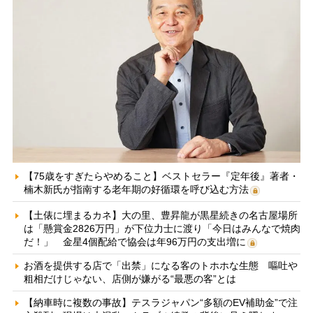
【75歳をすぎたらやめること】ベストセラー『定年後』著者・
楠木新氏が指南する老年期の好循環を呼び込む方法
【土俵に埋まるカネ】大の里、豊昇龍が黒星続きの名古屋場所
は「懸賞金2826万円」が下位力士に渡り「今日はみんなで焼肉
だ！」 金星4個配給で協会は年96万円の支出増に
お酒を提供する店で「出禁」になる客のトホホな生態 嘔吐や
粗相だけじゃない、店側が嫌がる“最悪の客”とは
【納車時に複数の事故】テスラジャパン“多額のEV補助金”で注