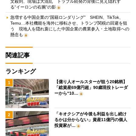
文殺到、現場は大混乱 トラブル続発の背後に見え隠れす
る“イーロンの右腕”の影
急増する中国企業の“国籍ロンダリング” SHEIN、TikTok、
Temu…本社機能を海外に移転させ、トランプ関税の回避を狙
う 現地人を隠れ蓑にした中国企業の農業参入・土地取得への
懸念も
関連記事
ランキング
【億り人オールスターが狙う20銘柄】
1
「総資産69億円超」90歳現役トレーダ
ーから“10…
「キオクシアが今後も利益を出し続け
2
るかは分からない」資産11億円の個人
投資家が…