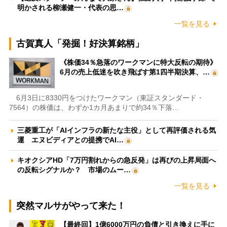
明かされる柳瀬健一・代表の思…
一覧を見る
古賀真人「発掘！好決算銘柄」
《株価34％急落のワークマンに特大反転の期待》
6月の売上低迷を吹き飛ばす第1四半期決算、…
6月3日に8330円をつけたワークマン（東証スタンダード・
7564）の株価は、わずか1カ月あまりで約34％下落…
三菱重工が「AIインフラの新たな主役」として再評価される気
運 エヌビディアとの提携でAI…
キオクシアHD「7万円割れからの急反発」は再びの上昇局面へ
の反転シグナルか？ 市場のムー…
一覧を見る
突然マルサがやって来た！
【最終回】1億6000万円の負債と引き換えに手に