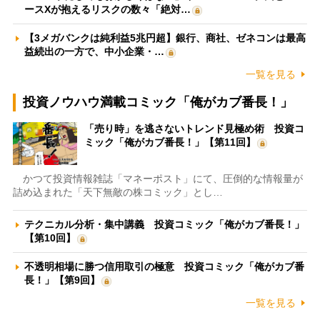
ースXが抱えるリスクの数々「絶対…
【3メガバンクは純利益5兆円超】銀行、商社、ゼネコンは最高
益続出の一方で、中小企業・…
一覧を見る
投資ノウハウ満載コミック「俺がカブ番長！」
「売り時」を逃さないトレンド見極め術 投資コ
ミック「俺がカブ番長！」【第11回】
かつて投資情報雑誌「マネーポスト」にて、圧倒的な情報量が
詰め込まれた「天下無敵の株コミック」とし…
テクニカル分析・集中講義 投資コミック「俺がカブ番長！」
【第10回】
不透明相場に勝つ信用取引の極意 投資コミック「俺がカブ番
長！」【第9回】
一覧を見る