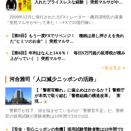
入れたプライスレスな経験 ｜ 突然マルサがや…
2009年12月に発行された元FXトレーダー・磯貝清明氏の著書
『突然マルサがやって来た！～FXで10億円稼い…
【第9回】もう一度FXでリベンジ！ 種銭は差し押さえを免れ
た”ヒミツのお金” ｜ 突然マルサ…
【第8回】年利はなんと14.6％！ 毎日5万円超の延滞税が積み
上がっていく ｜ 突然マルサ…
一覧を見る
河合雅司「人口減少ニッポンの活路」
【「警察官離れ」に歯止めはかかるか？】警察庁
が本気で取り組む「警察組織の構造改革」 実
現…
警察庁が目下、頭を悩ませているのが「警察官不足」だ。警察
官の採用試験の受験者数は10年間で2分の1以…
【安全・安心ニッポンの危機】採用試験受験者数は10年間で2