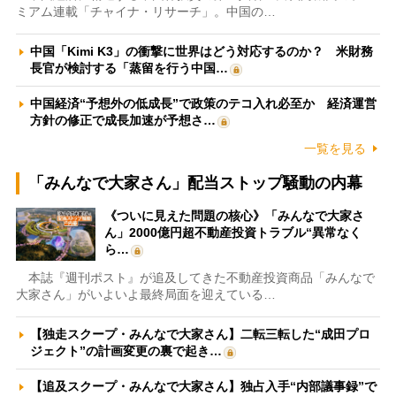
ミアム連載「チャイナ・リサーチ」。中国の…
中国「Kimi K3」の衝撃に世界はどう対応するのか？ 米財務
長官が検討する「蒸留を行う中国…
中国経済“予想外の低成長”で政策のテコ入れ必至か 経済運営
方針の修正で成長加速が予想さ…
一覧を見る
「みんなで大家さん」配当ストップ騒動の内幕
《ついに見えた問題の核心》「みんなで大家さ
ん」2000億円超不動産投資トラブル“異常なく
ら…
本誌『週刊ポスト』が追及してきた不動産投資商品「みんなで
大家さん」がいよいよ最終局面を迎えている…
【独走スクープ・みんなで大家さん】二転三転した“成田プロ
ジェクト”の計画変更の裏で起き…
【追及スクープ・みんなで大家さん】独占入手“内部議事録”で