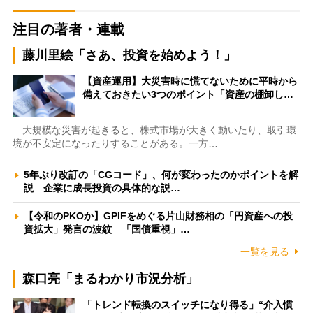
注目の著者・連載
藤川里絵「さあ、投資を始めよう！」
【資産運用】大災害時に慌てないために平時から
備えておきたい3つのポイント「資産の棚卸し…
大規模な災害が起きると、株式市場が大きく動いたり、取引環
境が不安定になったりすることがある。一方…
5年ぶり改訂の「CGコード」、何が変わったのかポイントを解
説 企業に成長投資の具体的な説…
【令和のPKOか】GPIFをめぐる片山財務相の「円資産への投
資拡大」発言の波紋 「国債重視」…
一覧を見る
森口亮「まるわかり市況分析」
「トレンド転換のスイッチになり得る」“介入慣