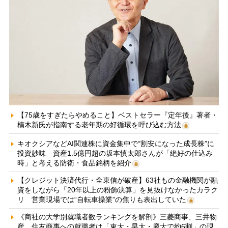
【75歳をすぎたらやめること】ベストセラー『定年後』著者・
楠木新氏が指南する老年期の好循環を呼び込む方法
キオクシアなどAI関連株に資金集中で“割安になった成長株”に
投資妙味 資産1.5億円超の坂本慎太郎さんが「絶好の仕込み
時」と考える防衛・食品銘柄を紹介
【クレジット決済代行・全東信が破産】63社もの金融機関が融
資をしながら「20年以上の粉飾決算」を見抜けなかったカラク
リ 営業現場では“自転車操業”の焦りも表出していた
《商社の大学別就職者数ランキングを解剖》三菱商事、三井物
産、住友商事への就職者は「東大・早大・慶大で約6割」の現