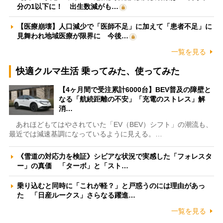
分の1以下に！ 出生数減がも…
【医療崩壊】人口減少で「医師不足」に加えて「患者不足」に
見舞われ地域医療が限界に 今後…
一覧を見る
快適クルマ生活 乗ってみた、使ってみた
【4ヶ月間で受注累計6000台】BEV普及の障壁と
なる「航続距離の不安」「充電のストレス」解
消…
あれほどもてはやされていた「EV（BEV）シフト」の潮流も、
最近では減速基調になっているように見える。…
《雪道の対応力を検証》シビアな状況で実感した「フォレスタ
ー」の真価 「ターボ」と「スト…
乗り込むと同時に「これが軽？」と戸惑うのには理由があっ
た 「日産ルークス」さらなる躍進…
一覧を見る