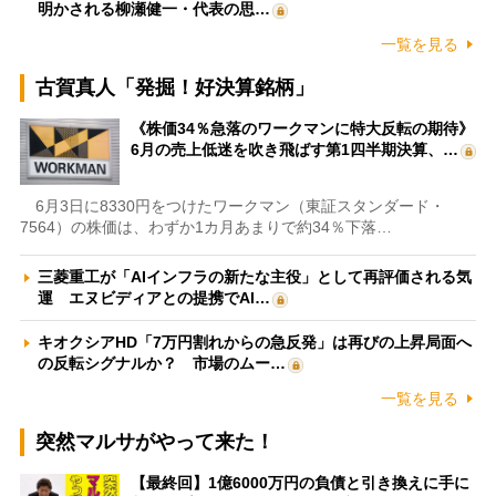
明かされる柳瀬健一・代表の思…
一覧を見る
古賀真人「発掘！好決算銘柄」
《株価34％急落のワークマンに特大反転の期待》
6月の売上低迷を吹き飛ばす第1四半期決算、…
6月3日に8330円をつけたワークマン（東証スタンダード・
7564）の株価は、わずか1カ月あまりで約34％下落…
三菱重工が「AIインフラの新たな主役」として再評価される気
運 エヌビディアとの提携でAI…
キオクシアHD「7万円割れからの急反発」は再びの上昇局面へ
の反転シグナルか？ 市場のムー…
一覧を見る
突然マルサがやって来た！
【最終回】1億6000万円の負債と引き換えに手に