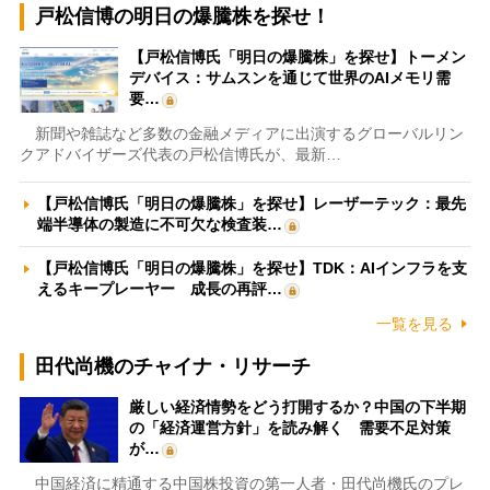
戸松信博の明日の爆騰株を探せ！
【戸松信博氏「明日の爆騰株」を探せ】トーメン
デバイス：サムスンを通じて世界のAIメモリ需
要…
新聞や雑誌など多数の金融メディアに出演するグローバルリン
クアドバイザーズ代表の戸松信博氏が、最新…
【戸松信博氏「明日の爆騰株」を探せ】レーザーテック：最先
端半導体の製造に不可欠な検査装…
【戸松信博氏「明日の爆騰株」を探せ】TDK：AIインフラを支
えるキープレーヤー 成長の再評…
一覧を見る
田代尚機のチャイナ・リサーチ
厳しい経済情勢をどう打開するか？中国の下半期
の「経済運営方針」を読み解く 需要不足対策
が…
中国経済に精通する中国株投資の第一人者・田代尚機氏のプレ