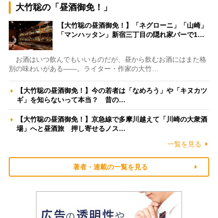
大竹聡の「昼酒御免！」
【大竹聡の昼酒御免！】「ネグローニ」「山崎」
「マンハッタン」新宿三丁目の隠れ家バーで1…
お酒はいつ飲んでもいいものだが、昼から飲むお酒にはまた格
別の味わいがある――。ライター・作家の大竹…
【大竹聡の昼酒御免！】今の若者は「なめろう」や「キヌカツ
ギ」を知らないって本当？ 昔の…
【大竹聡の昼酒御免！】京急線で多摩川越えて「川崎の大衆酒
場」へと昼酒旅 押し寄せるノス…
一覧を見る
著者・連載の一覧を見る