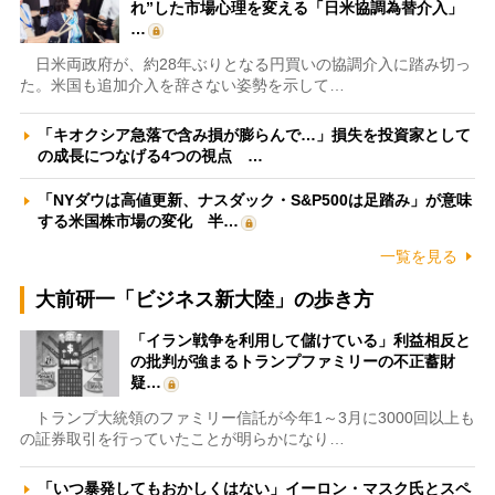
れ”した市場心理を変える「日米協調為替介入」
…
日米両政府が、約28年ぶりとなる円買いの協調介入に踏み切っ
た。米国も追加介入を辞さない姿勢を示して…
「キオクシア急落で含み損が膨らんで…」損失を投資家として
の成長につなげる4つの視点 …
「NYダウは高値更新、ナスダック・S&P500は足踏み」が意味
する米国株市場の変化 半…
一覧を見る
大前研一「ビジネス新大陸」の歩き方
「イラン戦争を利用して儲けている」利益相反と
の批判が強まるトランプファミリーの不正蓄財
疑…
トランプ大統領のファミリー信託が今年1～3月に3000回以上も
の証券取引を行っていたことが明らかになり…
「いつ暴発してもおかしくはない」イーロン・マスク氏とスペ