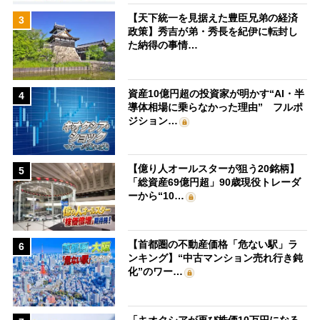
【天下統一を見据えた豊臣兄弟の経済
3
政策】秀吉が弟・秀長を紀伊に転封し
た納得の事情…
資産10億円超の投資家が明かす“AI・半
4
導体相場に乗らなかった理由” フルポ
ジション…
【億り人オールスターが狙う20銘柄】
5
「総資産69億円超」90歳現役トレーダ
ーから“10…
【首都圏の不動産価格「危ない駅」ラ
6
ンキング】“中古マンション売れ行き鈍
化”のワー…
「キオクシアが再び株価10万円になる