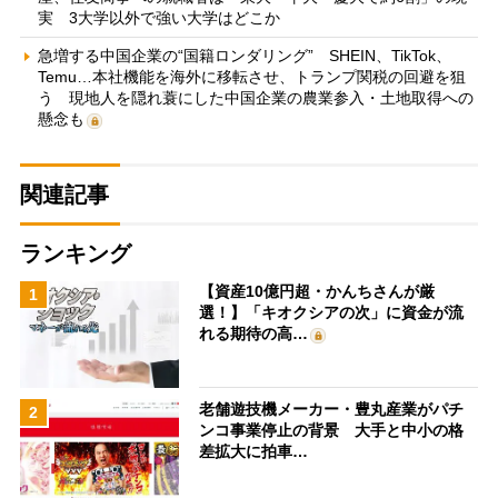
実 3大学以外で強い大学はどこか
急増する中国企業の“国籍ロンダリング” SHEIN、TikTok、
Temu…本社機能を海外に移転させ、トランプ関税の回避を狙
う 現地人を隠れ蓑にした中国企業の農業参入・土地取得への
懸念も
関連記事
ランキング
【資産10億円超・かんちさんが厳
1
選！】「キオクシアの次」に資金が流
れる期待の高…
老舗遊技機メーカー・豊丸産業がパチ
2
ンコ事業停止の背景 大手と中小の格
差拡大に拍車…