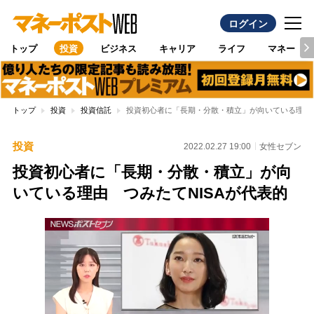
ログイン
トップ
投資
ビジネス
キャリア
ライフ
マネー
トップ
投資
投資信託
投資初心者に「長期・分散・積立」が向いている理由 
投資
2022.02.27 19:00
女性セブン
投資初心者に「長期・分散・積立」が向
いている理由 つみたてNISAが代表的