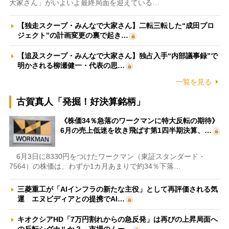
大家さん」がいよいよ最終局面を迎えている…
【独走スクープ・みんなで大家さん】二転三転した“成田プロ
ジェクト”の計画変更の裏で起き…
【追及スクープ・みんなで大家さん】独占入手“内部議事録”で
明かされる柳瀬健一・代表の思…
一覧を見る
古賀真人「発掘！好決算銘柄」
《株価34％急落のワークマンに特大反転の期待》
6月の売上低迷を吹き飛ばす第1四半期決算、…
6月3日に8330円をつけたワークマン（東証スタンダード・
7564）の株価は、わずか1カ月あまりで約34％下落…
三菱重工が「AIインフラの新たな主役」として再評価される気
運 エヌビディアとの提携でAI…
キオクシアHD「7万円割れからの急反発」は再びの上昇局面へ