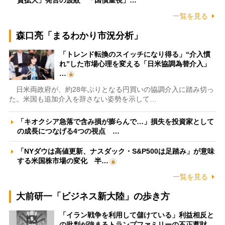
資拡大」発言の波紋 「国債重視」…
一覧を見る
森口亮「まるわかり市況分析」
「トレンド転換のスイッチになり得る」“介入慣
れ”した市場心理を変える「日米協調為替介入」
…
日米両政府が、約28年ぶりとなる円買いの協調介入に踏み切っ
た。米国も追加介入を辞さない姿勢を示して…
「キオクシア急落で含み損が膨らんで…」損失を投資家として
の成長につなげる4つの視点 …
「NYダウは高値更新、ナスダック・S&P500は足踏み」が意味
する米国株市場の変化 半…
一覧を見る
大前研一「ビジネス新大陸」の歩き方
「イラン戦争を利用して儲けている」利益相反と
の批判が強まるトランプファミリーの不正蓄財