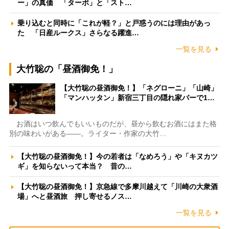
ー」の真価 「ターボ」と「スト…
乗り込むと同時に「これが軽？」と戸惑うのには理由があっ
た 「日産ルークス」さらなる躍進…
一覧を見る
大竹聡の「昼酒御免！」
【大竹聡の昼酒御免！】「ネグローニ」「山崎」
「マンハッタン」新宿三丁目の隠れ家バーで1…
お酒はいつ飲んでもいいものだが、昼から飲むお酒にはまた格
別の味わいがある――。ライター・作家の大竹…
【大竹聡の昼酒御免！】今の若者は「なめろう」や「キヌカツ
ギ」を知らないって本当？ 昔の…
【大竹聡の昼酒御免！】京急線で多摩川越えて「川崎の大衆酒
場」へと昼酒旅 押し寄せるノス…
一覧を見る