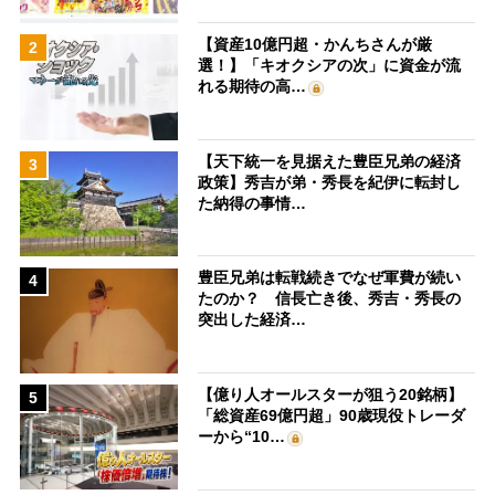
【資産10億円超・かんちさんが厳
2
選！】「キオクシアの次」に資金が流
れる期待の高…
【天下統一を見据えた豊臣兄弟の経済
3
政策】秀吉が弟・秀長を紀伊に転封し
た納得の事情…
豊臣兄弟は転戦続きでなぜ軍費が続い
4
たのか？ 信長亡き後、秀吉・秀長の
突出した経済…
【億り人オールスターが狙う20銘柄】
5
「総資産69億円超」90歳現役トレーダ
ーから“10…