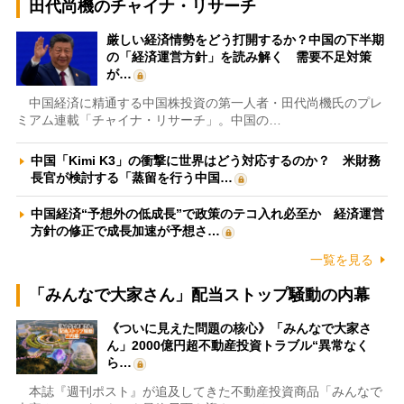
田代尚機のチャイナ・リサーチ
厳しい経済情勢をどう打開するか？中国の下半期
の「経済運営方針」を読み解く 需要不足対策
が…
中国経済に精通する中国株投資の第一人者・田代尚機氏のプレ
ミアム連載「チャイナ・リサーチ」。中国の…
中国「Kimi K3」の衝撃に世界はどう対応するのか？ 米財務
長官が検討する「蒸留を行う中国…
中国経済“予想外の低成長”で政策のテコ入れ必至か 経済運営
方針の修正で成長加速が予想さ…
一覧を見る
「みんなで大家さん」配当ストップ騒動の内幕
《ついに見えた問題の核心》「みんなで大家さ
ん」2000億円超不動産投資トラブル“異常なく
ら…
本誌『週刊ポスト』が追及してきた不動産投資商品「みんなで