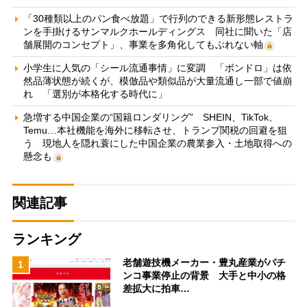
「30種類以上のパン食べ放題」で行列のできる新形態レストラ
ンを手掛けるサンマルクホールディングス 同社に聞いた「店
舗展開のコンセプト」、事業を多角化してもぶれない軸
小学生に人気の「シール流通事情」に変調 「ボンドロ」は依
然品薄状態が続くが、模倣品や類似品が大量流通し一部で値崩
れ 「選別が本格化する時代に」
急増する中国企業の“国籍ロンダリング” SHEIN、TikTok、
Temu…本社機能を海外に移転させ、トランプ関税の回避を狙
う 現地人を隠れ蓑にした中国企業の農業参入・土地取得への
懸念も
関連記事
ランキング
老舗遊技機メーカー・豊丸産業がパチ
1
ンコ事業停止の背景 大手と中小の格
差拡大に拍車…