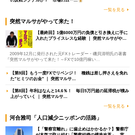
の反転シグナルか？ 市場のムー…
一覧を見る
突然マルサがやって来た！
【最終回】1億6000万円の負債と引き換えに手に
入れたプライスレスな経験 ｜ 突然マルサがや…
2009年12月に発行された元FXトレーダー・磯貝清明氏の著書
『突然マルサがやって来た！～FXで10億円稼い…
【第9回】もう一度FXでリベンジ！ 種銭は差し押さえを免れ
た”ヒミツのお金” ｜ 突然マルサ…
【第8回】年利はなんと14.6％！ 毎日5万円超の延滞税が積み
上がっていく ｜ 突然マルサ…
一覧を見る
河合雅司「人口減少ニッポンの活路」
【「警察官離れ」に歯止めはかかるか？】警察庁
が本気で取り組む「警察組織の構造改革」 実