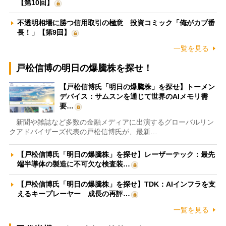
【第10回】
不透明相場に勝つ信用取引の極意 投資コミック「俺がカブ番
長！」【第9回】
一覧を見る
戸松信博の明日の爆騰株を探せ！
【戸松信博氏「明日の爆騰株」を探せ】トーメン
デバイス：サムスンを通じて世界のAIメモリ需
要…
新聞や雑誌など多数の金融メディアに出演するグローバルリン
クアドバイザーズ代表の戸松信博氏が、最新…
【戸松信博氏「明日の爆騰株」を探せ】レーザーテック：最先
端半導体の製造に不可欠な検査装…
【戸松信博氏「明日の爆騰株」を探せ】TDK：AIインフラを支
えるキープレーヤー 成長の再評…
一覧を見る