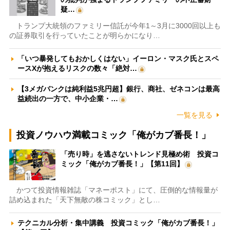
疑…
トランプ大統領のファミリー信託が今年1～3月に3000回以上も
の証券取引を行っていたことが明らかになり…
「いつ暴発してもおかしくはない」イーロン・マスク氏とスペ
ースXが抱えるリスクの数々「絶対…
【3メガバンクは純利益5兆円超】銀行、商社、ゼネコンは最高
益続出の一方で、中小企業・…
一覧を見る
投資ノウハウ満載コミック「俺がカブ番長！」
「売り時」を逃さないトレンド見極め術 投資コ
ミック「俺がカブ番長！」【第11回】
かつて投資情報雑誌「マネーポスト」にて、圧倒的な情報量が
詰め込まれた「天下無敵の株コミック」とし…
テクニカル分析・集中講義 投資コミック「俺がカブ番長！」