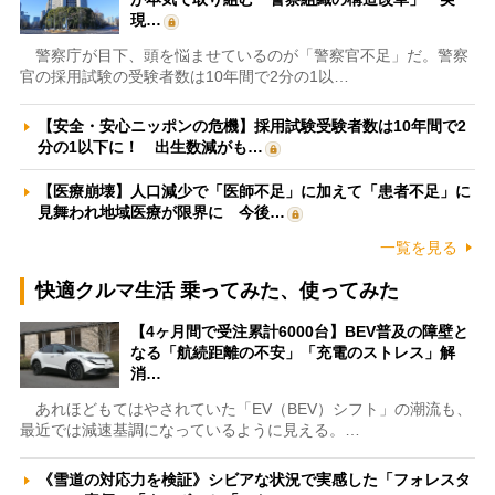
現…
警察庁が目下、頭を悩ませているのが「警察官不足」だ。警察
官の採用試験の受験者数は10年間で2分の1以…
【安全・安心ニッポンの危機】採用試験受験者数は10年間で2
分の1以下に！ 出生数減がも…
【医療崩壊】人口減少で「医師不足」に加えて「患者不足」に
見舞われ地域医療が限界に 今後…
一覧を見る
快適クルマ生活 乗ってみた、使ってみた
【4ヶ月間で受注累計6000台】BEV普及の障壁と
なる「航続距離の不安」「充電のストレス」解
消…
あれほどもてはやされていた「EV（BEV）シフト」の潮流も、
最近では減速基調になっているように見える。…
《雪道の対応力を検証》シビアな状況で実感した「フォレスタ