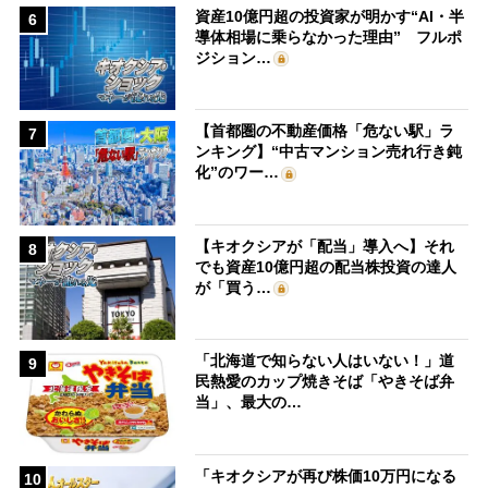
資産10億円超の投資家が明かす“AI・半
6
導体相場に乗らなかった理由” フルポ
ジション…
【首都圏の不動産価格「危ない駅」ラ
7
ンキング】“中古マンション売れ行き鈍
化”のワー…
【キオクシアが「配当」導入へ】それ
8
でも資産10億円超の配当株投資の達人
が「買う…
「北海道で知らない人はいない！」道
9
民熱愛のカップ焼きそば「やきそば弁
当」、最大の…
「キオクシアが再び株価10万円になる
10