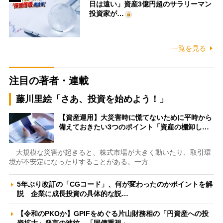
日は遠い」資産3億円超のサラリーマン
投資家が…
一覧を見る
注目の著者・連載
藤川里絵「さあ、投資を始めよう！」
【資産運用】大災害時に慌てないために平時から
備えておきたい3つのポイント「資産の棚卸し…
大規模な災害が起きると、株式市場が大きく動いたり、取引環
境が不安定になったりすることがある。一方…
5年ぶり改訂の「CGコード」、何が変わったのかポイントを解
説 企業に成長投資の具体的な説…
【令和のPKOか】GPIFをめぐる片山財務相の「円資産への投