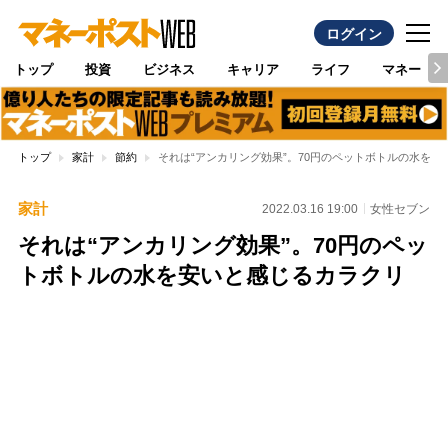
ログイン
トップ
投資
ビジネス
キャリア
ライフ
マネー
トップ
家計
節約
それは“アンカリング効果”。70円のペットボトルの水を安
家計
2022.03.16 19:00
女性セブン
それは“アンカリング効果”。70円のペッ
トボトルの水を安いと感じるカラクリ
Loaded
:
96.26%
/
Unmute