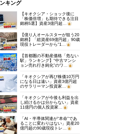
ンキング
【キオクシア・ショック後に
「株価倍増」も期待できる注目
銘柄5選】資産3億円超…
【億り人オールスターが狙う20
銘柄】「総資産69億円超」90歳
現役トレーダーから“1…
【首都圏の不動産価格「危ない
駅」ランキング】“中古マンシ
ョン売れ行き鈍化”のワ…
「キオクシアが再び株価10万円
になる日は遠い」資産3億円超
のサラリーマン投資家…
「キオクシアが今後も利益を出
し続けるかは分からない」資産
11億円の個人投資家…
「AI・半導体関連が“本命”であ
ることに変わりはない」資産20
億円超の90歳現役トレ…