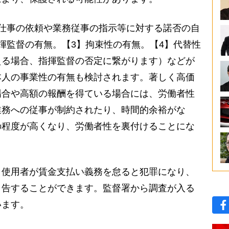
仕事の依頼や業務従事の指示等に対する諾否の自
揮監督の有無。【3】拘束性の有無。【4】代替性
える場合、指揮監督の否定に繋がります）などが
本人の事業性の有無も検討されます。著しく高価
場合や高額の報酬を得ている場合には、労働者性
業務への従事が制約されたり、時間的余裕がな
の程度が高くなり、労働者性を裏付けることにな
、使用者が賃金支払い義務を怠ると犯罪になり、
申告することができます。監督署から調査が入る
います。