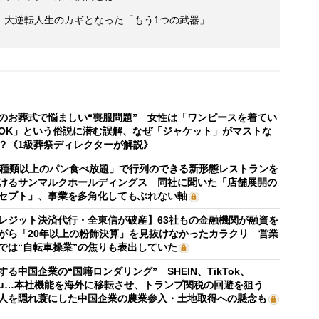
へ 大逆転人生のカギとなった「もう1つの武器」
のお葬式で悩ましい“喪服問題” 女性は「ワンピースを着てい
OK」という俗説に潜む誤解、なぜ「ジャケット」がマストな
？《1級葬祭ディレクターが解説》
0種類以上のパン食べ放題」で行列のできる新形態レストランを
けるサンマルクホールディングス 同社に聞いた「店舗展開の
セプト」、事業を多角化してもぶれない軸
レジット決済代行・全東信が破産】63社もの金融機関が融資を
がら「20年以上の粉飾決算」を見抜けなかったカラクリ 営業
では“自転車操業”の焦りも表出していた
する中国企業の“国籍ロンダリング” SHEIN、TikTok、
mu…本社機能を海外に移転させ、トランプ関税の回避を狙う
人を隠れ蓑にした中国企業の農業参入・土地取得への懸念も