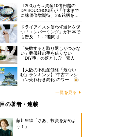
《200万円→資産10億円超の
DAIBOUCHOU氏が「年末まで
に株価倍増期待」の5銘柄を…
ドライアイスを使わず遺体を保
つ「エンバーミング」が日本で
も普及 1～2週間は…
「失敗すると取り返しがつかな
い」葬儀社の手を借りない
「DIY葬」の落とし穴 素人
に…
【大阪の不動産価格「危ない
駅」ランキング】“中古マンシ
ョン売れ行き鈍化”のワー…
一覧を見る
目の著者・連載
藤川里絵「さあ、投資を始めよ
う！」