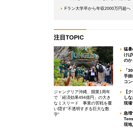
Fラン大学卒から年収2000万円超
注目TOPIC
猛暑
けば
のか
「3
手掛
コン
ジャングリア沖縄、開業1周年
【ク
で「経済効果494億円」の大き
しな
なミスリード 事業の苦戦を覆
現場
い隠す“不透明すぎる巨大な数
急増
字”
Te
現地