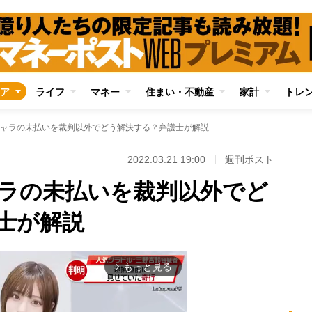
ア
ライフ
マネー
住まい・不動産
家計
トレ
ャラの未払いを裁判以外でどう解決する？弁護士が解説
2022.03.21 19:00
週刊ポスト
ラの未払いを裁判以外でど
士が解説
もっと見る
arrow_forward_ios