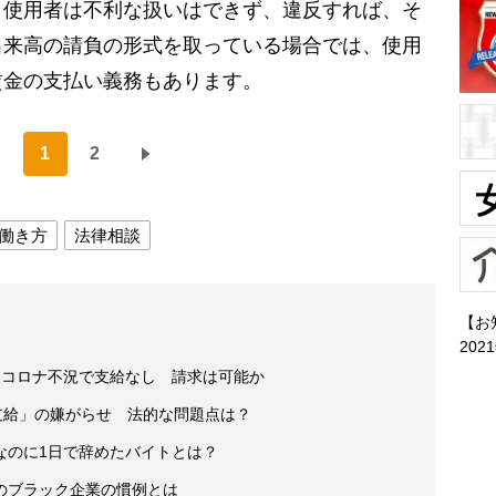
使用者は不利な扱いはできず、違反すれば、そ
出来高の請負の形式を取っている場合では、使用
賃金の支払い義務もあります。
1
2
働き方
法律相談
【お
202
もコロナ不況で支給なし 請求は可能か
支給」の嫌がらせ 法的な問題点は？
なのに1日で辞めたバイトとは？
のブラック企業の慣例とは