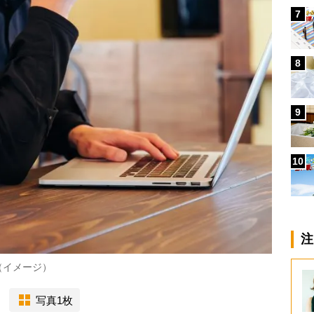
7
8
9
10
注
（イメージ）
写真1枚