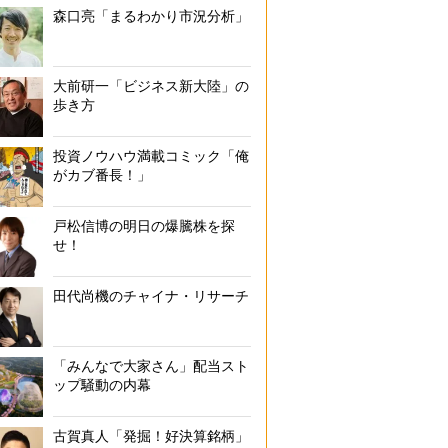
森口亮「まるわかり市況分析」
大前研一「ビジネス新大陸」の
歩き方
投資ノウハウ満載コミック「俺
がカブ番長！」
戸松信博の明日の爆騰株を探
せ！
田代尚機のチャイナ・リサーチ
「みんなで大家さん」配当スト
ップ騒動の内幕
古賀真人「発掘！好決算銘柄」