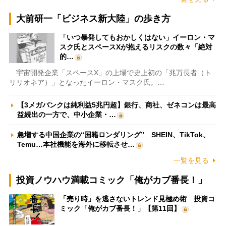
大前研一「ビジネス新大陸」の歩き方
「いつ暴発してもおかしくはない」イーロン・マ
スク氏とスペースXが抱えるリスクの数々「絶対
的…
宇宙開発企業「スペースX」の上場で史上初の「兆万長者（ト
リリオネア）」となったイーロン・マスク氏。…
【3メガバンクは純利益5兆円超】銀行、商社、ゼネコンは最高
益続出の一方で、中小企業・…
急増する中国企業の“国籍ロンダリング” SHEIN、TikTok、
Temu…本社機能を海外に移転させ…
一覧を見る
投資ノウハウ満載コミック「俺がカブ番長！」
「売り時」を逃さないトレンド見極め術 投資コ
ミック「俺がカブ番長！」【第11回】