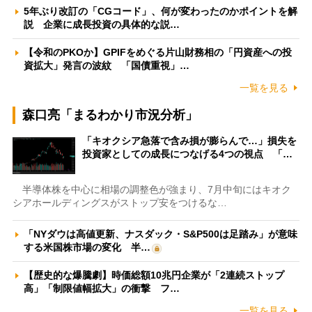
5年ぶり改訂の「CGコード」、何が変わったのかポイントを解
説 企業に成長投資の具体的な説…
【令和のPKOか】GPIFをめぐる片山財務相の「円資産への投
資拡大」発言の波紋 「国債重視」…
一覧を見る
森口亮「まるわかり市況分析」
「キオクシア急落で含み損が膨らんで…」損失を
投資家としての成長につなげる4つの視点 「…
半導体株を中心に相場の調整色が強まり、7月中旬にはキオク
シアホールディングスがストップ安をつけるな…
「NYダウは高値更新、ナスダック・S&P500は足踏み」が意味
する米国株市場の変化 半…
【歴史的な爆騰劇】時価総額10兆円企業が「2連続ストップ
高」「制限値幅拡大」の衝撃 フ…
一覧を見る