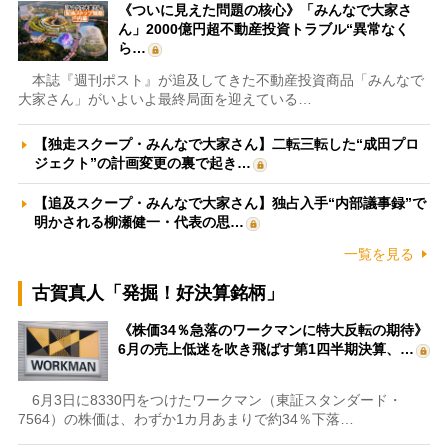
《ついに見えた問題の核心》「みんなで大家さ
ん」2000億円超不動産投資トラブル“異常なく
ら…
本誌『週刊ポスト』が追及してきた不動産投資商品「みんなで
大家さん」がいよいよ最終局面を迎えている…
【独走スクープ・みんなで大家さん】二転三転した“成田プロ
ジェクト”の計画変更の裏で起き…
【追及スクープ・みんなで大家さん】独占入手“内部議事録”で
明かされる柳瀬健一・代表の思…
一覧を見る
古賀真人「発掘！好決算銘柄」
《株価34％急落のワークマンに特大反転の期待》
6月の売上低迷を吹き飛ばす第1四半期決算、…
6月3日に8330円をつけたワークマン（東証スタンダード・
7564）の株価は、わずか1カ月あまりで約34％下落…