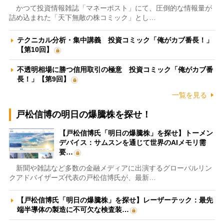
かつて投資情報雑誌「マネーポスト」にて、圧倒的な情報量が
詰め込まれた「天下無敵の株コミック」とし…
テクニカル分析・集中講義 投資コミック「俺がカブ番長！」
【第10回】
不透明相場に勝つ信用取引の極意 投資コミック「俺がカブ番
長！」【第9回】
一覧を見る
戸松信博の明日の爆騰株を探せ！
【戸松信博氏「明日の爆騰株」を探せ】トーメン
デバイス：サムスンを通じて世界のAIメモリ需
要…
新聞や雑誌など多数の金融メディアに出演するグローバルリン
クアドバイザーズ代表の戸松信博氏が、最新…
【戸松信博氏「明日の爆騰株」を探せ】レーザーテック：最先
端半導体の製造に不可欠な検査装…