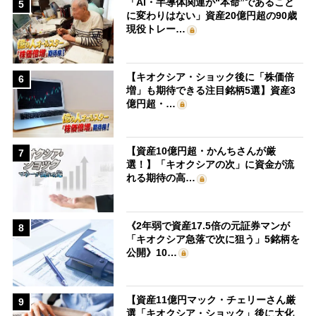
「AI・半導体関連が“本命”であること
5
に変わりはない」資産20億円超の90歳
現役トレー…
【キオクシア・ショック後に「株価倍
6
増」も期待できる注目銘柄5選】資産3
億円超・…
【資産10億円超・かんちさんが厳
7
選！】「キオクシアの次」に資金が流
れる期待の高…
《2年弱で資産17.5倍の元証券マンが
8
「キオクシア急落で次に狙う」5銘柄を
公開》10…
【資産11億円マック・チェリーさん厳
9
選「キオクシア・ショック」後に大化