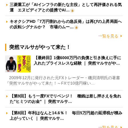
三菱重工が「AIインフラの新たな主役」として再評価される気
運 エヌビディアとの提携でAI…
キオクシアHD「7万円割れからの急反発」は再びの上昇局面へ
の反転シグナルか？ 市場のムー…
一覧を見る
突然マルサがやって来た！
【最終回】1億6000万円の負債と引き換えに手に
入れたプライスレスな経験 ｜ 突然マルサがや…
2009年12月に発行された元FXトレーダー・磯貝清明氏の著書
『突然マルサがやって来た！～FXで10億円稼い…
【第9回】もう一度FXでリベンジ！ 種銭は差し押さえを免れ
た”ヒミツのお金” ｜ 突然マルサ…
【第8回】年利はなんと14.6％！ 毎日5万円超の延滞税が積み
上がっていく ｜ 突然マルサ…
一覧を見る