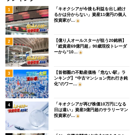
「キオクシアが今後も利益を出し続け
1
るかは分からない」資産11億円の個人
投資家が…
【億り人オールスターが狙う20銘柄】
2
「総資産69億円超」90歳現役トレーダ
ーから“10…
【首都圏の不動産価格「危ない駅」ラ
3
ンキング】“中古マンション売れ行き鈍
化”のワー…
「キオクシアが再び株価10万円になる
4
日は遠い」資産3億円超のサラリーマン
投資家が…