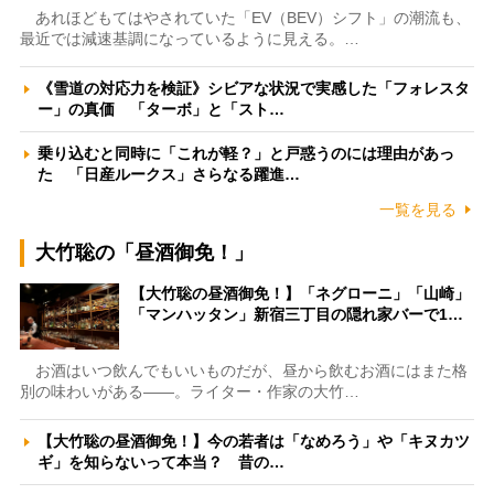
あれほどもてはやされていた「EV（BEV）シフト」の潮流も、
最近では減速基調になっているように見える。…
《雪道の対応力を検証》シビアな状況で実感した「フォレスタ
ー」の真価 「ターボ」と「スト…
乗り込むと同時に「これが軽？」と戸惑うのには理由があっ
た 「日産ルークス」さらなる躍進…
一覧を見る
大竹聡の「昼酒御免！」
【大竹聡の昼酒御免！】「ネグローニ」「山崎」
「マンハッタン」新宿三丁目の隠れ家バーで1…
お酒はいつ飲んでもいいものだが、昼から飲むお酒にはまた格
別の味わいがある――。ライター・作家の大竹…
【大竹聡の昼酒御免！】今の若者は「なめろう」や「キヌカツ
ギ」を知らないって本当？ 昔の…