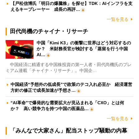
【戸松信博氏「明日の爆騰株」を探せ】TDK：AIインフラを支
えるキープレーヤー 成長の再評…
一覧を見る
田代尚機のチャイナ・リサーチ
中国「Kimi K3」の衝撃に世界はどう対応するの
か？ 米財務長官が検討する「蒸留を行う中国
AI…
中国経済に精通する中国株投資の第一人者・田代尚機氏のプレ
ミアム連載「チャイナ・リサーチ」。中国企…
中国経済“予想外の低成長”で政策のテコ入れ必至か 経済運営
方針の修正で成長加速が予想さ…
“AI革命”で爆発的な需要拡大が見込まれる「CXO」とは何
か？ 高い競争力を持つ中国の医薬品…
一覧を見る
「みんなで大家さん」配当ストップ騒動の内幕