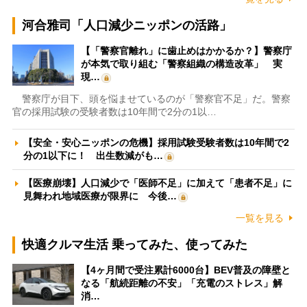
河合雅司「人口減少ニッポンの活路」
【「警察官離れ」に歯止めはかかるか？】警察庁
が本気で取り組む「警察組織の構造改革」 実
現…
警察庁が目下、頭を悩ませているのが「警察官不足」だ。警察
官の採用試験の受験者数は10年間で2分の1以…
【安全・安心ニッポンの危機】採用試験受験者数は10年間で2
分の1以下に！ 出生数減がも…
【医療崩壊】人口減少で「医師不足」に加えて「患者不足」に
見舞われ地域医療が限界に 今後…
一覧を見る
快適クルマ生活 乗ってみた、使ってみた
【4ヶ月間で受注累計6000台】BEV普及の障壁と
なる「航続距離の不安」「充電のストレス」解
消…