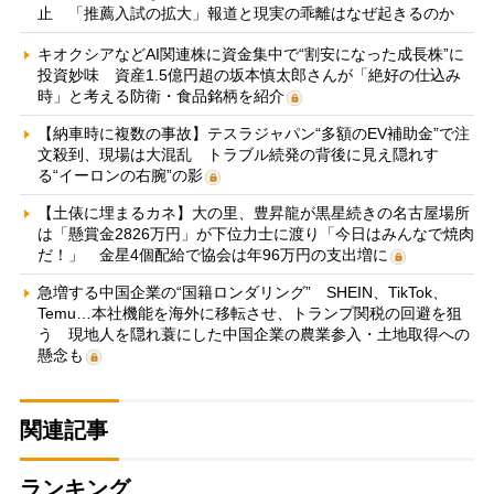
止 「推薦入試の拡大」報道と現実の乖離はなぜ起きるのか
キオクシアなどAI関連株に資金集中で“割安になった成長株”に
投資妙味 資産1.5億円超の坂本慎太郎さんが「絶好の仕込み
時」と考える防衛・食品銘柄を紹介
【納車時に複数の事故】テスラジャパン“多額のEV補助金”で注
文殺到、現場は大混乱 トラブル続発の背後に見え隠れす
る“イーロンの右腕”の影
【土俵に埋まるカネ】大の里、豊昇龍が黒星続きの名古屋場所
は「懸賞金2826万円」が下位力士に渡り「今日はみんなで焼肉
だ！」 金星4個配給で協会は年96万円の支出増に
急増する中国企業の“国籍ロンダリング” SHEIN、TikTok、
Temu…本社機能を海外に移転させ、トランプ関税の回避を狙
う 現地人を隠れ蓑にした中国企業の農業参入・土地取得への
懸念も
関連記事
ランキング