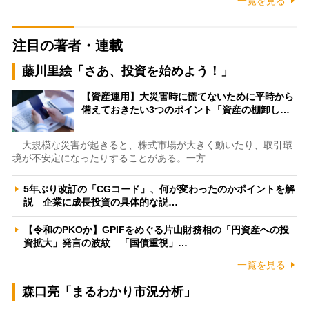
一覧を見る
注目の著者・連載
藤川里絵「さあ、投資を始めよう！」
【資産運用】大災害時に慌てないために平時から
備えておきたい3つのポイント「資産の棚卸し…
大規模な災害が起きると、株式市場が大きく動いたり、取引環
境が不安定になったりすることがある。一方…
5年ぶり改訂の「CGコード」、何が変わったのかポイントを解
説 企業に成長投資の具体的な説…
【令和のPKOか】GPIFをめぐる片山財務相の「円資産への投
資拡大」発言の波紋 「国債重視」…
一覧を見る
森口亮「まるわかり市況分析」