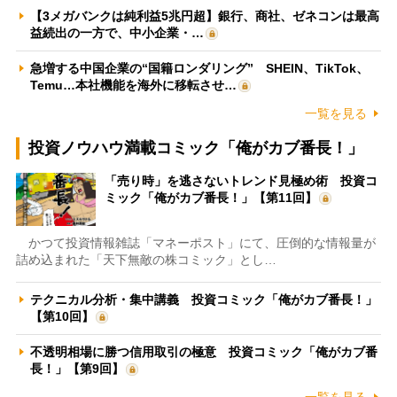
【3メガバンクは純利益5兆円超】銀行、商社、ゼネコンは最高
益続出の一方で、中小企業・…
急増する中国企業の“国籍ロンダリング” SHEIN、TikTok、
Temu…本社機能を海外に移転させ…
一覧を見る
投資ノウハウ満載コミック「俺がカブ番長！」
「売り時」を逃さないトレンド見極め術 投資コ
ミック「俺がカブ番長！」【第11回】
かつて投資情報雑誌「マネーポスト」にて、圧倒的な情報量が
詰め込まれた「天下無敵の株コミック」とし…
テクニカル分析・集中講義 投資コミック「俺がカブ番長！」
【第10回】
不透明相場に勝つ信用取引の極意 投資コミック「俺がカブ番
長！」【第9回】
一覧を見る