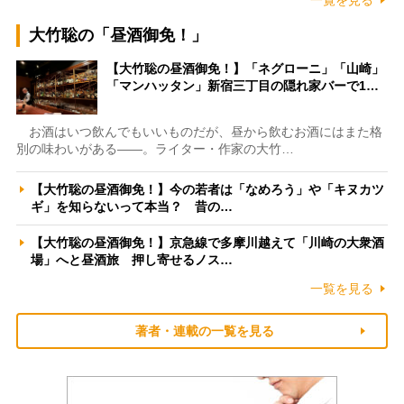
大竹聡の「昼酒御免！」
【大竹聡の昼酒御免！】「ネグローニ」「山崎」
「マンハッタン」新宿三丁目の隠れ家バーで1…
お酒はいつ飲んでもいいものだが、昼から飲むお酒にはまた格
別の味わいがある――。ライター・作家の大竹…
【大竹聡の昼酒御免！】今の若者は「なめろう」や「キヌカツ
ギ」を知らないって本当？ 昔の…
【大竹聡の昼酒御免！】京急線で多摩川越えて「川崎の大衆酒
場」へと昼酒旅 押し寄せるノス…
一覧を見る
著者・連載の一覧を見る