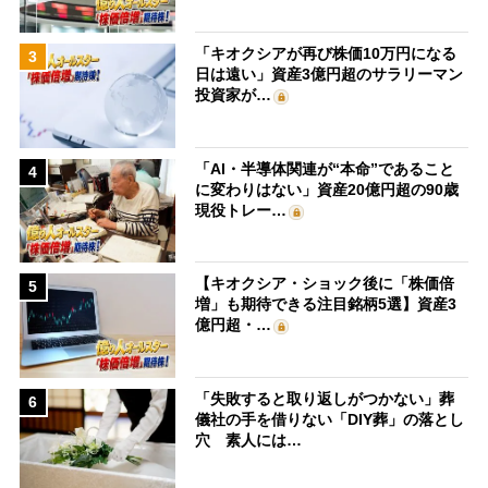
「キオクシアが再び株価10万円になる
3
日は遠い」資産3億円超のサラリーマン
投資家が…
「AI・半導体関連が“本命”であること
4
に変わりはない」資産20億円超の90歳
現役トレー…
【キオクシア・ショック後に「株価倍
5
増」も期待できる注目銘柄5選】資産3
億円超・…
「失敗すると取り返しがつかない」葬
6
儀社の手を借りない「DIY葬」の落とし
穴 素人には…