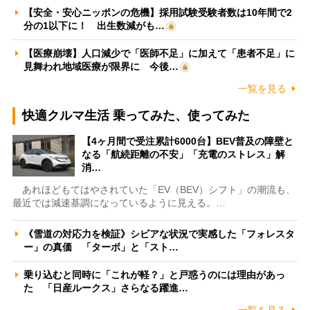
【安全・安心ニッポンの危機】採用試験受験者数は10年間で2
分の1以下に！ 出生数減がも…
【医療崩壊】人口減少で「医師不足」に加えて「患者不足」に
見舞われ地域医療が限界に 今後…
一覧を見る
快適クルマ生活 乗ってみた、使ってみた
【4ヶ月間で受注累計6000台】BEV普及の障壁と
なる「航続距離の不安」「充電のストレス」解
消…
あれほどもてはやされていた「EV（BEV）シフト」の潮流も、
最近では減速基調になっているように見える。…
《雪道の対応力を検証》シビアな状況で実感した「フォレスタ
ー」の真価 「ターボ」と「スト…
乗り込むと同時に「これが軽？」と戸惑うのには理由があっ
た 「日産ルークス」さらなる躍進…
一覧を見る