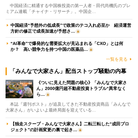
中国経済に精通する中国株投資の第一人者・田代尚機氏のプレ
ミアム連載「チャイナ・リサーチ」。中国企…
中国経済“予想外の低成長”で政策のテコ入れ必至か 経済運営
方針の修正で成長加速が予想さ…
“AI革命”で爆発的な需要拡大が見込まれる「CXO」とは何
か？ 高い競争力を持つ中国の医薬品…
一覧を見る
「みんなで大家さん」配当ストップ騒動の内幕
《ついに見えた問題の核心》「みんなで大家さ
ん」2000億円超不動産投資トラブル“異常なく
ら…
本誌『週刊ポスト』が追及してきた不動産投資商品「みんなで
大家さん」がいよいよ最終局面を迎えている…
【独走スクープ・みんなで大家さん】二転三転した“成田プロ
ジェクト”の計画変更の裏で起き…