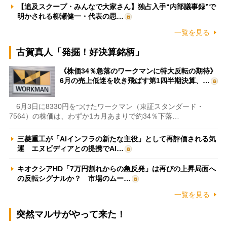
【追及スクープ・みんなで大家さん】独占入手“内部議事録”で
明かされる柳瀬健一・代表の思…
一覧を見る
古賀真人「発掘！好決算銘柄」
《株価34％急落のワークマンに特大反転の期待》
6月の売上低迷を吹き飛ばす第1四半期決算、…
6月3日に8330円をつけたワークマン（東証スタンダード・
7564）の株価は、わずか1カ月あまりで約34％下落…
三菱重工が「AIインフラの新たな主役」として再評価される気
運 エヌビディアとの提携でAI…
キオクシアHD「7万円割れからの急反発」は再びの上昇局面へ
の反転シグナルか？ 市場のムー…
一覧を見る
突然マルサがやって来た！