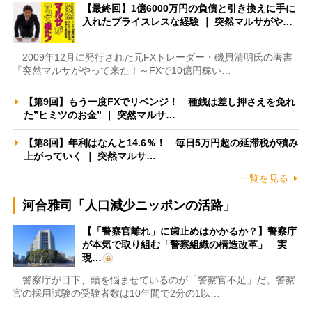
【最終回】1億6000万円の負債と引き換えに手に
入れたプライスレスな経験 ｜ 突然マルサがや…
2009年12月に発行された元FXトレーダー・磯貝清明氏の著書
『突然マルサがやって来た！～FXで10億円稼い…
【第9回】もう一度FXでリベンジ！ 種銭は差し押さえを免れ
た”ヒミツのお金” ｜ 突然マルサ…
【第8回】年利はなんと14.6％！ 毎日5万円超の延滞税が積み
上がっていく ｜ 突然マルサ…
一覧を見る
河合雅司「人口減少ニッポンの活路」
【「警察官離れ」に歯止めはかかるか？】警察庁
が本気で取り組む「警察組織の構造改革」 実
現…
警察庁が目下、頭を悩ませているのが「警察官不足」だ。警察
官の採用試験の受験者数は10年間で2分の1以…