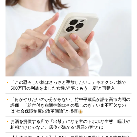
「この恐ろしい株はさっさと手放したい…」キオクシア株で
500万円の利益を出した女性が“夢よもう一度”と再購入
「何がやりたいのか分からない」竹中平蔵氏が語る高市内閣の
評価 「給付付き税額控除はその場しのぎ」いま不可欠なの
は“社会保障制度の改革議論”と指摘
お酒を提供する店で「出禁」になる客のトホホな生態 嘔吐や
粗相だけじゃない、店側が嫌がる“最悪の客”とは