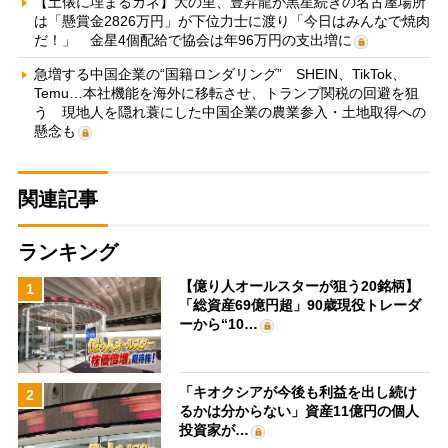
【土俵に埋まるカネ】大の里、豊昇龍が黒星続きの名古屋場所
は「懸賞金2826万円」が下位力士に渡り「今日はみんなで焼肉
だ！」 金星4個配給で協会は年96万円の支出増に
急増する中国企業の“国籍ロンダリング” SHEIN、TikTok、
Temu…本社機能を海外に移転させ、トランプ関税の回避を狙
う 現地人を隠れ蓑にした中国企業の農業参入・土地取得への
懸念も
関連記事
ランキング
【億り人オールスターが狙う20銘柄】
1
「総資産69億円超」90歳現役トレーダ
ーから“10…
「キオクシアが今後も利益を出し続け
2
るかは分からない」資産11億円の個人
投資家が…