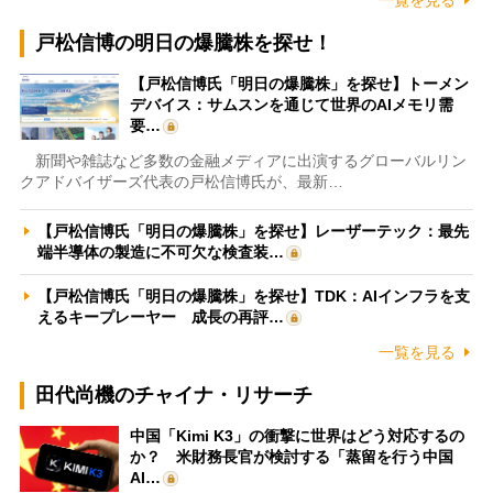
戸松信博の明日の爆騰株を探せ！
【戸松信博氏「明日の爆騰株」を探せ】トーメン
デバイス：サムスンを通じて世界のAIメモリ需
要…
新聞や雑誌など多数の金融メディアに出演するグローバルリン
クアドバイザーズ代表の戸松信博氏が、最新…
【戸松信博氏「明日の爆騰株」を探せ】レーザーテック：最先
端半導体の製造に不可欠な検査装…
【戸松信博氏「明日の爆騰株」を探せ】TDK：AIインフラを支
えるキープレーヤー 成長の再評…
一覧を見る
田代尚機のチャイナ・リサーチ
中国「Kimi K3」の衝撃に世界はどう対応するの
か？ 米財務長官が検討する「蒸留を行う中国
AI…