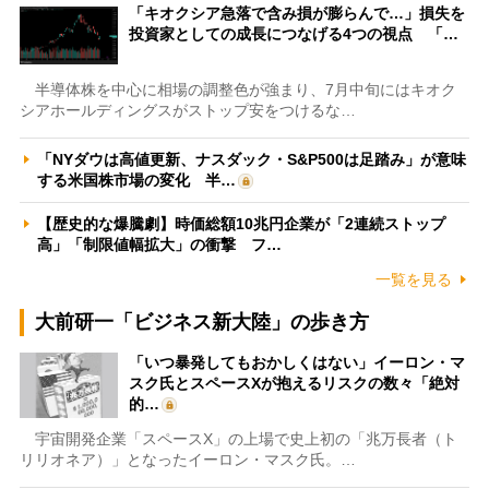
「キオクシア急落で含み損が膨らんで…」損失を
投資家としての成長につなげる4つの視点 「…
半導体株を中心に相場の調整色が強まり、7月中旬にはキオク
シアホールディングスがストップ安をつけるな…
「NYダウは高値更新、ナスダック・S&P500は足踏み」が意味
する米国株市場の変化 半…
【歴史的な爆騰劇】時価総額10兆円企業が「2連続ストップ
高」「制限値幅拡大」の衝撃 フ…
一覧を見る
大前研一「ビジネス新大陸」の歩き方
「いつ暴発してもおかしくはない」イーロン・マ
スク氏とスペースXが抱えるリスクの数々「絶対
的…
宇宙開発企業「スペースX」の上場で史上初の「兆万長者（ト
リリオネア）」となったイーロン・マスク氏。…