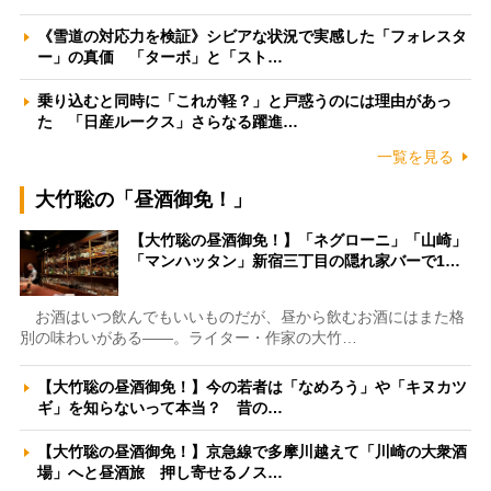
《雪道の対応力を検証》シビアな状況で実感した「フォレスタ
ー」の真価 「ターボ」と「スト…
乗り込むと同時に「これが軽？」と戸惑うのには理由があっ
た 「日産ルークス」さらなる躍進…
一覧を見る
大竹聡の「昼酒御免！」
【大竹聡の昼酒御免！】「ネグローニ」「山崎」
「マンハッタン」新宿三丁目の隠れ家バーで1…
お酒はいつ飲んでもいいものだが、昼から飲むお酒にはまた格
別の味わいがある――。ライター・作家の大竹…
【大竹聡の昼酒御免！】今の若者は「なめろう」や「キヌカツ
ギ」を知らないって本当？ 昔の…
【大竹聡の昼酒御免！】京急線で多摩川越えて「川崎の大衆酒
場」へと昼酒旅 押し寄せるノス…