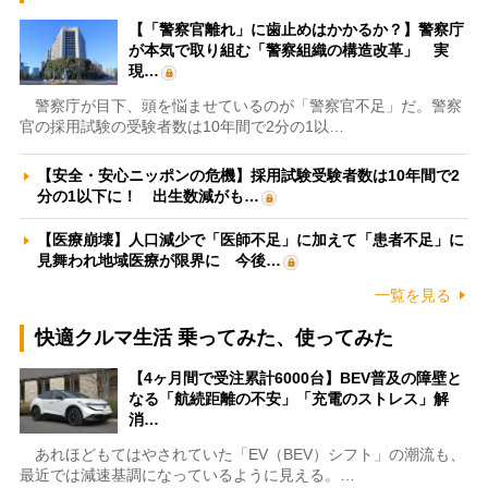
【「警察官離れ」に歯止めはかかるか？】警察庁
が本気で取り組む「警察組織の構造改革」 実
現…
警察庁が目下、頭を悩ませているのが「警察官不足」だ。警察
官の採用試験の受験者数は10年間で2分の1以…
【安全・安心ニッポンの危機】採用試験受験者数は10年間で2
分の1以下に！ 出生数減がも…
【医療崩壊】人口減少で「医師不足」に加えて「患者不足」に
見舞われ地域医療が限界に 今後…
一覧を見る
快適クルマ生活 乗ってみた、使ってみた
【4ヶ月間で受注累計6000台】BEV普及の障壁と
なる「航続距離の不安」「充電のストレス」解
消…
あれほどもてはやされていた「EV（BEV）シフト」の潮流も、
最近では減速基調になっているように見える。…