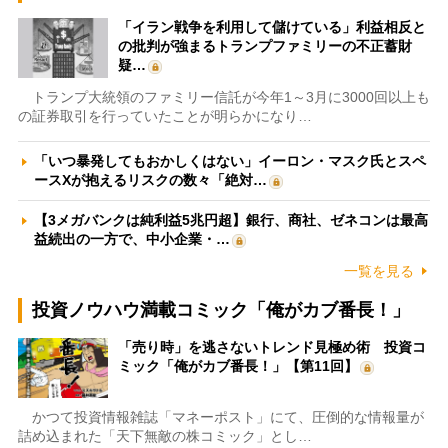
「イラン戦争を利用して儲けている」利益相反と
の批判が強まるトランプファミリーの不正蓄財
疑…
トランプ大統領のファミリー信託が今年1～3月に3000回以上も
の証券取引を行っていたことが明らかになり…
「いつ暴発してもおかしくはない」イーロン・マスク氏とスペ
ースXが抱えるリスクの数々「絶対…
【3メガバンクは純利益5兆円超】銀行、商社、ゼネコンは最高
益続出の一方で、中小企業・…
一覧を見る
投資ノウハウ満載コミック「俺がカブ番長！」
「売り時」を逃さないトレンド見極め術 投資コ
ミック「俺がカブ番長！」【第11回】
かつて投資情報雑誌「マネーポスト」にて、圧倒的な情報量が
詰め込まれた「天下無敵の株コミック」とし…