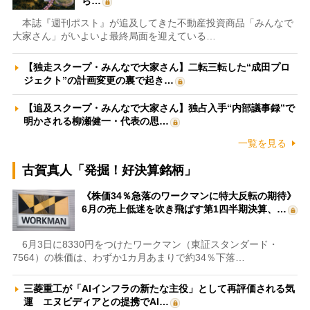
ら…
本誌『週刊ポスト』が追及してきた不動産投資商品「みんなで
大家さん」がいよいよ最終局面を迎えている…
【独走スクープ・みんなで大家さん】二転三転した“成田プロ
ジェクト”の計画変更の裏で起き…
【追及スクープ・みんなで大家さん】独占入手“内部議事録”で
明かされる柳瀬健一・代表の思…
一覧を見る
古賀真人「発掘！好決算銘柄」
《株価34％急落のワークマンに特大反転の期待》
6月の売上低迷を吹き飛ばす第1四半期決算、…
6月3日に8330円をつけたワークマン（東証スタンダード・
7564）の株価は、わずか1カ月あまりで約34％下落…
三菱重工が「AIインフラの新たな主役」として再評価される気
運 エヌビディアとの提携でAI…