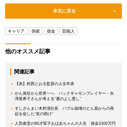
本文に戻る
キャリア
倒産
借金
芸能人
他のオススメ記事
関連記事
【表】村西とおる監督の人生年表
がん発症から世界一へ バックギャモンプレイヤー・矢
澤亜希子さんが考える“運のよし悪し”
すしざんまい木村清社長 バブル崩壊のどん底からの再
起を促した“友の助け”
人気食堂の85才双子おばあちゃんの人生 借金2300万円