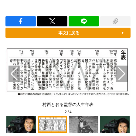
本文に戻る
ダ
村西とおる監督の人生年表
2
/
4