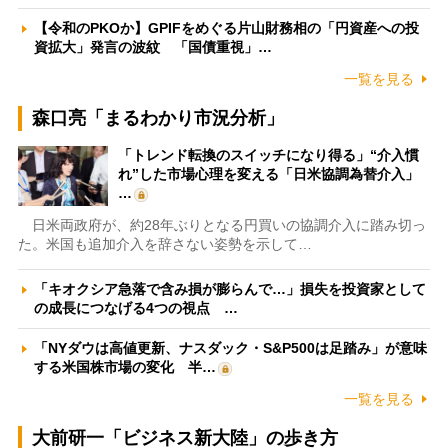
【令和のPKOか】GPIFをめぐる片山財務相の「円資産への投
資拡大」発言の波紋 「国債重視」…
一覧を見る
森口亮「まるわかり市況分析」
「トレンド転換のスイッチになり得る」“介入慣
れ”した市場心理を変える「日米協調為替介入」
…
日米両政府が、約28年ぶりとなる円買いの協調介入に踏み切っ
た。米国も追加介入を辞さない姿勢を示して…
「キオクシア急落で含み損が膨らんで…」損失を投資家として
の成長につなげる4つの視点 …
「NYダウは高値更新、ナスダック・S&P500は足踏み」が意味
する米国株市場の変化 半…
一覧を見る
大前研一「ビジネス新大陸」の歩き方