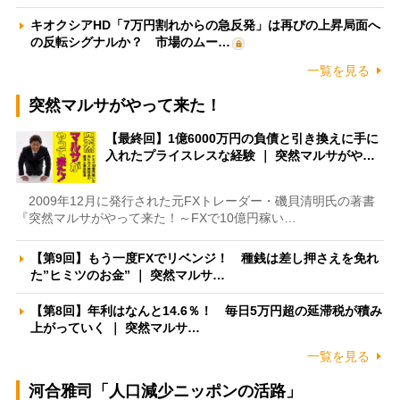
キオクシアHD「7万円割れからの急反発」は再びの上昇局面へ
の反転シグナルか？ 市場のムー…
一覧を見る
突然マルサがやって来た！
【最終回】1億6000万円の負債と引き換えに手に
入れたプライスレスな経験 ｜ 突然マルサがや…
2009年12月に発行された元FXトレーダー・磯貝清明氏の著書
『突然マルサがやって来た！～FXで10億円稼い…
【第9回】もう一度FXでリベンジ！ 種銭は差し押さえを免れ
た”ヒミツのお金” ｜ 突然マルサ…
【第8回】年利はなんと14.6％！ 毎日5万円超の延滞税が積み
上がっていく ｜ 突然マルサ…
一覧を見る
河合雅司「人口減少ニッポンの活路」