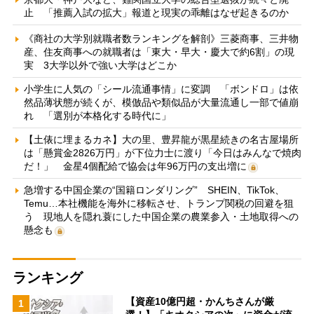
止 「推薦入試の拡大」報道と現実の乖離はなぜ起きるのか
《商社の大学別就職者数ランキングを解剖》三菱商事、三井物
産、住友商事への就職者は「東大・早大・慶大で約6割」の現
実 3大学以外で強い大学はどこか
小学生に人気の「シール流通事情」に変調 「ボンドロ」は依
然品薄状態が続くが、模倣品や類似品が大量流通し一部で値崩
れ 「選別が本格化する時代に」
【土俵に埋まるカネ】大の里、豊昇龍が黒星続きの名古屋場所
は「懸賞金2826万円」が下位力士に渡り「今日はみんなで焼肉
だ！」 金星4個配給で協会は年96万円の支出増に
急増する中国企業の“国籍ロンダリング” SHEIN、TikTok、
Temu…本社機能を海外に移転させ、トランプ関税の回避を狙
う 現地人を隠れ蓑にした中国企業の農業参入・土地取得への
懸念も
ランキング
【資産10億円超・かんちさんが厳
1