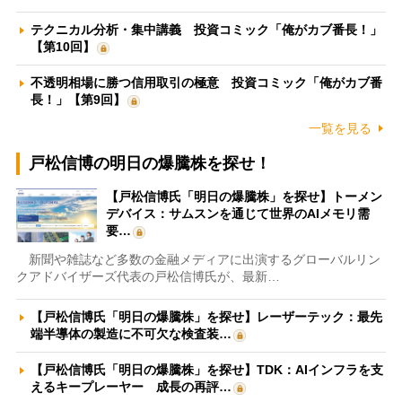
テクニカル分析・集中講義 投資コミック「俺がカブ番長！」
【第10回】
不透明相場に勝つ信用取引の極意 投資コミック「俺がカブ番
長！」【第9回】
一覧を見る
戸松信博の明日の爆騰株を探せ！
【戸松信博氏「明日の爆騰株」を探せ】トーメン
デバイス：サムスンを通じて世界のAIメモリ需
要…
新聞や雑誌など多数の金融メディアに出演するグローバルリン
クアドバイザーズ代表の戸松信博氏が、最新…
【戸松信博氏「明日の爆騰株」を探せ】レーザーテック：最先
端半導体の製造に不可欠な検査装…
【戸松信博氏「明日の爆騰株」を探せ】TDK：AIインフラを支
えるキープレーヤー 成長の再評…