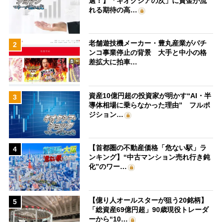
選！】「キオクシアの次」に資金が流
れる期待の高…
老舗遊技機メーカー・豊丸産業がパチ
2
ンコ事業停止の背景 大手と中小の格
差拡大に拍車…
資産10億円超の投資家が明かす“AI・半
3
導体相場に乗らなかった理由” フルポ
ジション…
【首都圏の不動産価格「危ない駅」ラ
4
ンキング】“中古マンション売れ行き鈍
化”のワー…
【億り人オールスターが狙う20銘柄】
5
「総資産69億円超」90歳現役トレーダ
ーから“10…