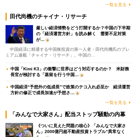
一覧を見る
田代尚機のチャイナ・リサーチ
厳しい経済情勢をどう打開するか？中国の下半期
の「経済運営方針」を読み解く 需要不足対策
が…
中国経済に精通する中国株投資の第一人者・田代尚機氏のプレ
ミアム連載「チャイナ・リサーチ」。中国の…
中国「Kimi K3」の衝撃に世界はどう対応するのか？ 米財務
長官が検討する「蒸留を行う中国…
中国経済“予想外の低成長”で政策のテコ入れ必至か 経済運営
方針の修正で成長加速が予想さ…
一覧を見る
「みんなで大家さん」配当ストップ騒動の内幕
《ついに見えた問題の核心》「みんなで大家さ
ん」2000億円超不動産投資トラブル“異常なく