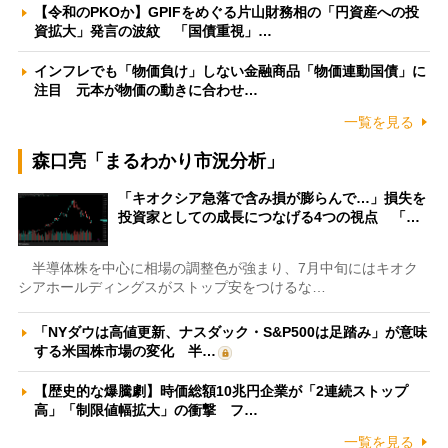
【令和のPKOか】GPIFをめぐる片山財務相の「円資産への投
資拡大」発言の波紋 「国債重視」…
インフレでも「物価負け」しない金融商品「物価連動国債」に
注目 元本が物価の動きに合わせ…
一覧を見る
森口亮「まるわかり市況分析」
「キオクシア急落で含み損が膨らんで…」損失を
投資家としての成長につなげる4つの視点 「…
半導体株を中心に相場の調整色が強まり、7月中旬にはキオク
シアホールディングスがストップ安をつけるな…
「NYダウは高値更新、ナスダック・S&P500は足踏み」が意味
する米国株市場の変化 半…
【歴史的な爆騰劇】時価総額10兆円企業が「2連続ストップ
高」「制限値幅拡大」の衝撃 フ…
一覧を見る