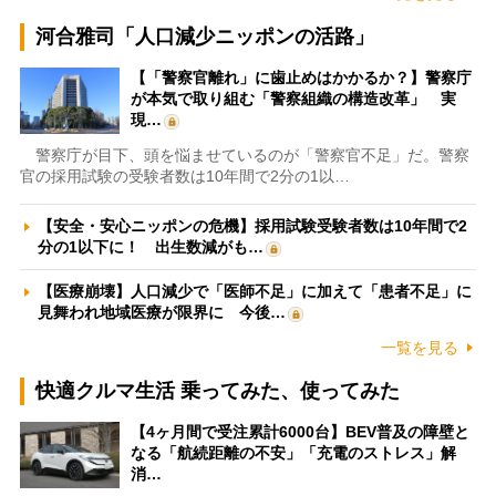
河合雅司「人口減少ニッポンの活路」
【「警察官離れ」に歯止めはかかるか？】警察庁
が本気で取り組む「警察組織の構造改革」 実
現…
警察庁が目下、頭を悩ませているのが「警察官不足」だ。警察
官の採用試験の受験者数は10年間で2分の1以…
【安全・安心ニッポンの危機】採用試験受験者数は10年間で2
分の1以下に！ 出生数減がも…
【医療崩壊】人口減少で「医師不足」に加えて「患者不足」に
見舞われ地域医療が限界に 今後…
一覧を見る
快適クルマ生活 乗ってみた、使ってみた
【4ヶ月間で受注累計6000台】BEV普及の障壁と
なる「航続距離の不安」「充電のストレス」解
消…