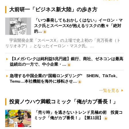
大前研一「ビジネス新大陸」の歩き方
「いつ暴発してもおかしくはない」イーロン・マ
スク氏とスペースXが抱えるリスクの数々「絶対
的…
宇宙開発企業「スペースX」の上場で史上初の「兆万長者（ト
リリオネア）」となったイーロン・マスク氏。…
【3メガバンクは純利益5兆円超】銀行、商社、ゼネコンは最高
益続出の一方で、中小企業・…
急増する中国企業の“国籍ロンダリング” SHEIN、TikTok、
Temu…本社機能を海外に移転させ…
一覧を見る
投資ノウハウ満載コミック「俺がカブ番長！」
「売り時」を逃さないトレンド見極め術 投資コ
ミック「俺がカブ番長！」【第11回】