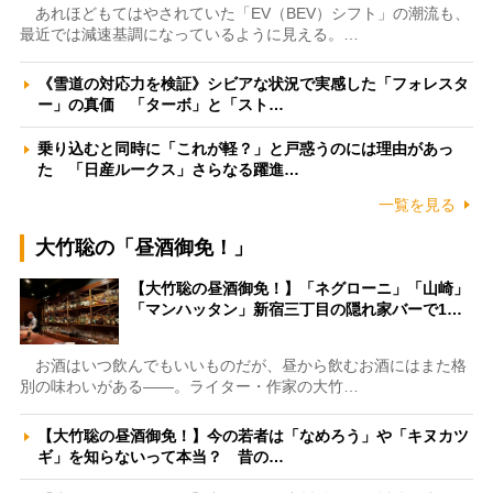
あれほどもてはやされていた「EV（BEV）シフト」の潮流も、
最近では減速基調になっているように見える。…
《雪道の対応力を検証》シビアな状況で実感した「フォレスタ
ー」の真価 「ターボ」と「スト…
乗り込むと同時に「これが軽？」と戸惑うのには理由があっ
た 「日産ルークス」さらなる躍進…
一覧を見る
大竹聡の「昼酒御免！」
【大竹聡の昼酒御免！】「ネグローニ」「山崎」
「マンハッタン」新宿三丁目の隠れ家バーで1…
お酒はいつ飲んでもいいものだが、昼から飲むお酒にはまた格
別の味わいがある――。ライター・作家の大竹…
【大竹聡の昼酒御免！】今の若者は「なめろう」や「キヌカツ
ギ」を知らないって本当？ 昔の…