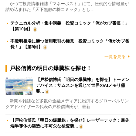
かつて投資情報雑誌「マネーポスト」にて、圧倒的な情報量が
詰め込まれた「天下無敵の株コミック」とし…
テクニカル分析・集中講義 投資コミック「俺がカブ番長！」
【第10回】
不透明相場に勝つ信用取引の極意 投資コミック「俺がカブ番
長！」【第9回】
一覧を見る
戸松信博の明日の爆騰株を探せ！
【戸松信博氏「明日の爆騰株」を探せ】トーメン
デバイス：サムスンを通じて世界のAIメモリ需
要…
新聞や雑誌など多数の金融メディアに出演するグローバルリン
クアドバイザーズ代表の戸松信博氏が、最新…
【戸松信博氏「明日の爆騰株」を探せ】レーザーテック：最先
端半導体の製造に不可欠な検査装…