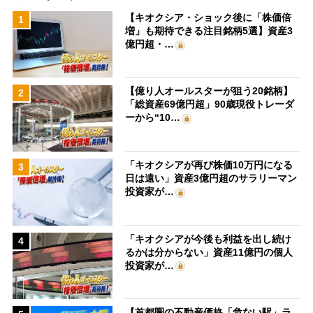
【キオクシア・ショック後に「株価倍
1
増」も期待できる注目銘柄5選】資産3
億円超・…
【億り人オールスターが狙う20銘柄】
2
「総資産69億円超」90歳現役トレーダ
ーから“10…
「キオクシアが再び株価10万円になる
3
日は遠い」資産3億円超のサラリーマン
投資家が…
「キオクシアが今後も利益を出し続け
4
るかは分からない」資産11億円の個人
投資家が…
【首都圏の不動産価格「危ない駅」ラ