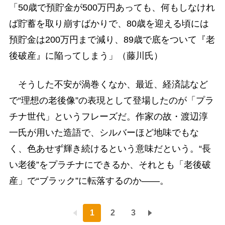
「50歳で預貯金が500万円あっても、何もしなけれ
ば貯蓄を取り崩すばかりで、80歳を迎える頃には
預貯金は200万円まで減り、89歳で底をついて『老
後破産』に陥ってしまう」（藤川氏）
そうした不安が渦巻くなか、最近、経済誌など
で“理想の老後像”の表現として登場したのが「プラ
チナ世代」というフレーズだ。作家の故・渡辺淳
一氏が用いた造語で、シルバーほど地味でもな
く、色あせず輝き続けるという意味だという。“長
い老後”をプラチナにできるか、それとも「老後破
産」で“ブラック”に転落するのか――。
1
2
3