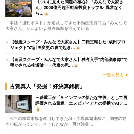
《ついに見えた問題の核心》「みんなで大家さ
ん」2000億円超不動産投資トラブル“異常なく
ら…
本誌『週刊ポスト』が追及してきた不動産投資商品「みんなで
大家さん」がいよいよ最終局面を迎えている…
【独走スクープ・みんなで大家さん】二転三転した“成田プロ
ジェクト”の計画変更の裏で起き…
【追及スクープ・みんなで大家さん】独占入手“内部議事録”で
明かされる柳瀬健一・代表の思…
一覧を見る
古賀真人「発掘！好決算銘柄」
三菱重工が「AIインフラの新たな主役」として再
評価される気運 エヌビディアとの提携でAIデ…
今年の株式市場を牽引してきたAI・半導体関連株に、調整の動
きが広がっている。そうしたなか、再び注目…