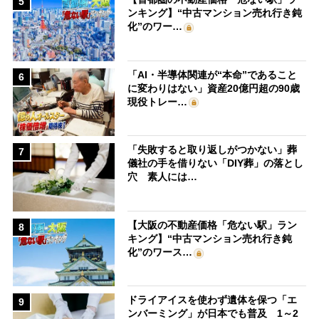
5
ンキング】“中古マンション売れ行き鈍
化”のワー…
「AI・半導体関連が“本命”であること
6
に変わりはない」資産20億円超の90歳
現役トレー…
「失敗すると取り返しがつかない」葬
7
儀社の手を借りない「DIY葬」の落とし
穴 素人には…
【大阪の不動産価格「危ない駅」ラン
8
キング】“中古マンション売れ行き鈍
化”のワース…
ドライアイスを使わず遺体を保つ「エ
9
ンバーミング」が日本でも普及 1～2