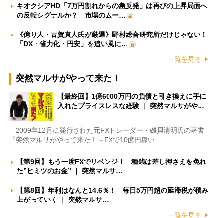
キオクシアHD「7万円割れからの急反発」は再びの上昇局面へ
の反転シグナルか？ 市場のムー…
《億り人・古賀真人氏が厳選》野村総合研究所だけじゃない！
「DX・省力化・円安」を追い風に…
一覧を見る
突然マルサがやって来た！
【最終回】1億6000万円の負債と引き換えに手に
入れたプライスレスな経験 ｜ 突然マルサがや…
2009年12月に発行された元FXトレーダー・磯貝清明氏の著書
『突然マルサがやって来た！～FXで10億円稼い…
【第9回】もう一度FXでリベンジ！ 種銭は差し押さえを免れ
た”ヒミツのお金” ｜ 突然マルサ…
【第8回】年利はなんと14.6％！ 毎日5万円超の延滞税が積み
上がっていく ｜ 突然マルサ…
一覧を見る