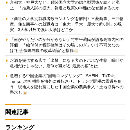
京都大・神戸大など、難関国立大学の総合型選抜が続々と廃
止 「推薦入試の拡大」報道と現実の乖離はなぜ起きるのか
《商社の大学別就職者数ランキングを解剖》三菱商事、三井物
産、住友商事への就職者は「東大・早大・慶大で約6割」の現
実 3大学以外で強い大学はどこか
「何がやりたいのか分からない」竹中平蔵氏が語る高市内閣の
評価 「給付付き税額控除はその場しのぎ」いま不可欠なの
は“社会保障制度の改革議論”と指摘
お酒を提供する店で「出禁」になる客のトホホな生態 嘔吐や
粗相だけじゃない、店側が嫌がる“最悪の客”とは
急増する中国企業の“国籍ロンダリング” SHEIN、TikTok、
Temu…本社機能を海外に移転させ、トランプ関税の回避を狙
う 現地人を隠れ蓑にした中国企業の農業参入・土地取得への
懸念も
関連記事
ランキング