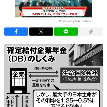
Powered by 
GliaStudios
Mute