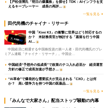
【戸松信博氏「明日の爆騰株」を探せ】TDK：AIインフラを支
えるキープレーヤー 成長の再評…
一覧を見る
田代尚機のチャイナ・リサーチ
中国「Kimi K3」の衝撃に世界はどう対応するの
か？ 米財務長官が検討する「蒸留を行う中国
AI…
中国経済に精通する中国株投資の第一人者・田代尚機氏のプレ
ミアム連載「チャイナ・リサーチ」。中国企…
中国経済“予想外の低成長”で政策のテコ入れ必至か 経済運営
方針の修正で成長加速が予想さ…
“AI革命”で爆発的な需要拡大が見込まれる「CXO」とは何
か？ 高い競争力を持つ中国の医薬品…
一覧を見る
「みんなで大家さん」配当ストップ騒動の内幕