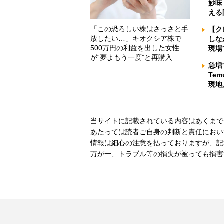
妙味
える
「この恐ろしい株はさっさと手
【ク
放したい…」キオクシア株で
しな
500万円の利益を出した女性
現場
が“夢よもう一度”と再購入
急増
Te
現地
当サイトに記載されている内容はあくまで
あたっては読者ご自身の判断と責任におい
情報は細心の注意を払っておりますが、記
万が一、トラブル等の損失が被っても損害