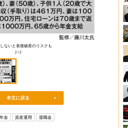
しないと老後破産のリスクも
2
/
2
本文に戻る
年金
資産運用
退職金