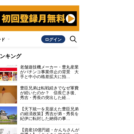
ンド
ログイン
ンキング
老舗遊技機メーカー・豊丸産業
がパチンコ事業停止の背景 大
手と中小の格差拡大に拍…
豊臣兄弟は転戦続きでなぜ軍費
が続いたのか？ 信長亡き後、
秀吉・秀長の突出した経…
【天下統一を見据えた豊臣兄弟
の経済政策】秀吉が弟・秀長を
紀伊に転封した納得の事…
【資産10億円超・かんちさんが