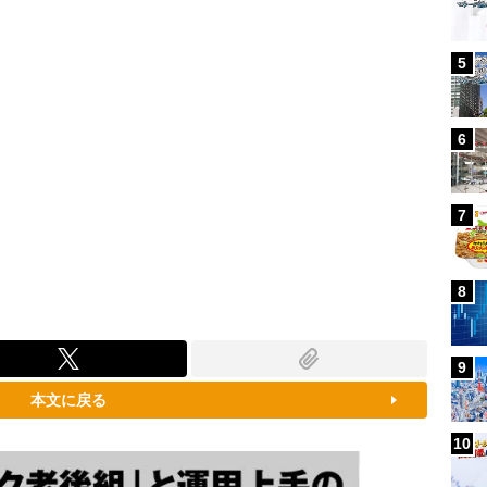
5
6
7
8
9
本文に戻る
10