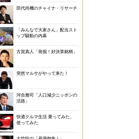
田代尚機のチャイナ・リサーチ
「みんなで大家さん」配当スト
ップ騒動の内幕
古賀真人「発掘！好決算銘柄」
突然マルサがやって来た！
河合雅司「人口減少ニッポンの
活路」
快適クルマ生活 乗ってみた、
使ってみた
大竹聡の「昼酒御免！」