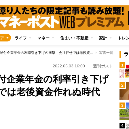
ア
ライフ
マネー
住まい・不動産
家計
トレ
日本生命が確定給付企業年金の利率引き下げの衝撃 会社任せでは老後資金作れぬ時代
写真一覧
ラ
1
2022.05.03 16:00
週刊ポスト
付企業年金の利率引き下げ
2
では老後資金作れぬ時代
3
Loaded
:
87.91%
4