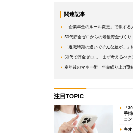
関連記事
「企業年金のルール変更」で損する
50代貯金ゼロからの老後資金づくり
「退職時期の違いでそんな差が…」
50代で貯金ゼロ… まず考えるべ
定年後のマネー術 年金繰り上げ受
注目TOPIC
「3
手掛
コン
キオ