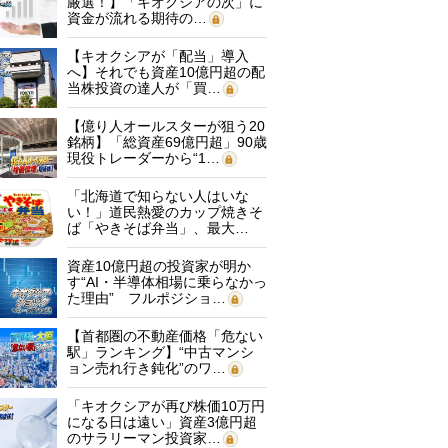
厳選！】「キオクシアの次」に
資金が流れる期待の…
【キオクシアが「配当」導入
へ】それでも資産10億円超の配
当株投資の達人が「買…
【億り人オールスターが狙う20
銘柄】「総資産69億円超」90歳
現役トレーダーから“1…
「北海道で知らない人はいな
い！」道民熱愛のカップ焼きそ
ば「やきそば弁当」、最大…
資産10億円超の投資家が明か
す“AI・半導体相場に乗らなかっ
た理由” フルポジショ…
【首都圏の不動産価格「危ない
駅」ランキング】“中古マンシ
ョン売れ行き鈍化”のワ…
「キオクシアが再び株価10万円
になる日は遠い」資産3億円超
のサラリーマン投資家…