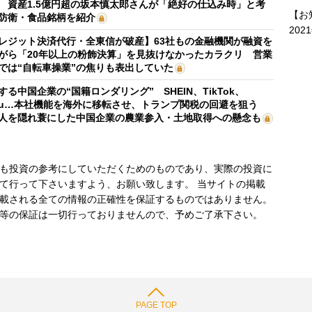
 資産1.5億円超の坂本慎太郎さんが「絶好の仕込み時」と考
【お
防衛・食品銘柄を紹介
202
レジット決済代行・全東信が破産】63社もの金融機関が融資を
がら「20年以上の粉飾決算」を見抜けなかったカラクリ 営業
では“自転車操業”の焦りも表出していた
する中国企業の“国籍ロンダリング” SHEIN、TikTok、
mu…本社機能を海外に移転させ、トランプ関税の回避を狙う
人を隠れ蓑にした中国企業の農業参入・土地取得への懸念も
も投資の参考にしていただくためのものであり、実際の投資に
て行って下さいますよう、お願い致します。 当サイトの掲載
載される全ての情報の正確性を保証するものではありません。
等の保証は一切行っておりませんので、予めご了承下さい。
PAGE TOP