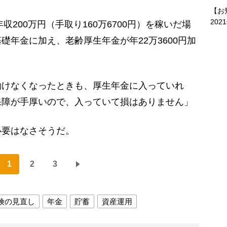
【お
202
収200万円（手取り160万6700円）を稼いだ場
礎年金に加え、老齢厚生年金が年22万3600円加
働けなくなったときも、厚生年金に入っていれ
保障が手厚いので、入っていて損はありません」
要はなさそうだ。
1
2
3
険の見直し
年金
貯蓄
資産運用