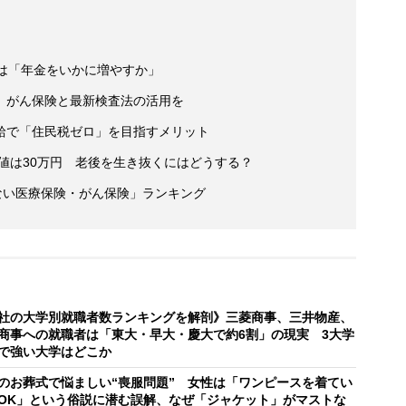
きは「年金をいかに増やすか」
え がん保険と最新検査法の活用を
給で「住民税ゼロ」を目指すメリット
央値は30万円 老後を生き抜くにはどうする？
ない医療保険・がん保険」ランキング
社の大学別就職者数ランキングを解剖》三菱商事、三井物産、
商事への就職者は「東大・早大・慶大で約6割」の現実 3大学
で強い大学はどこか
のお葬式で悩ましい“喪服問題” 女性は「ワンピースを着てい
OK」という俗説に潜む誤解、なぜ「ジャケット」がマストな