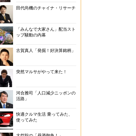
田代尚機のチャイナ・リサーチ
「みんなで大家さん」配当スト
ップ騒動の内幕
古賀真人「発掘！好決算銘柄」
突然マルサがやって来た！
河合雅司「人口減少ニッポンの
活路」
快適クルマ生活 乗ってみた、
使ってみた
大竹聡の「昼酒御免！」