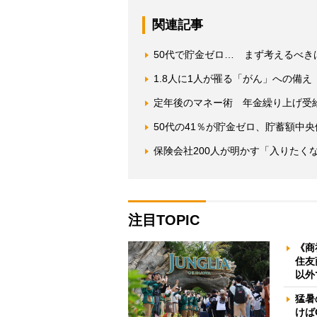
関連記事
50代で貯金ゼロ… まず考えるべ
1.8人に1人が罹る「がん」への備
定年後のマネー術 年金繰り上げ受
50代の41％が貯金ゼロ、貯蓄額中
保険会社200人が明かす「入りたく
注目TOPIC
《商
住友
以外
猛暑
けば