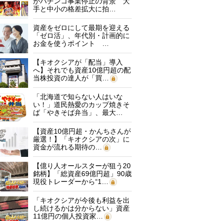
がパチンコ事業停止の背景 大
手と中小の格差拡大に拍…
資産をゼロにして最期を迎える
「ゼロ活」、年代別・計画的に
お金を使うポイント …
【キオクシアが「配当」導入
へ】それでも資産10億円超の配
当株投資の達人が「買…
「北海道で知らない人はいな
い！」道民熱愛のカップ焼きそ
ば「やきそば弁当」、最大…
【資産10億円超・かんちさんが
厳選！】「キオクシアの次」に
資金が流れる期待の…
【億り人オールスターが狙う20
銘柄】「総資産69億円超」90歳
現役トレーダーから“1…
「キオクシアが今後も利益を出
し続けるかは分からない」資産
11億円の個人投資家…