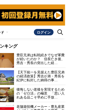
ンド
ログイン
ンキング
豊臣兄弟は転戦続きでなぜ軍費
が続いたのか？ 信長亡き後、
秀吉・秀長の突出した経…
【天下統一を見据えた豊臣兄弟
の経済政策】秀吉が弟・秀長を
紀伊に転封した納得の事…
後悔しない老後を実現するため
の「ゼロ活」の極意 「思い入
れある品こそ早めに手放…
老舗遊技機メーカー・豊丸産業