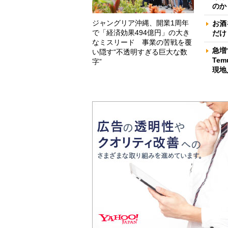
のか
ジャングリア沖縄、開業1周年
お酒
で「経済効果494億円」の大き
だけ
なミスリード 事業の苦戦を覆
急増
い隠す“不透明すぎる巨大な数
Te
字”
現地