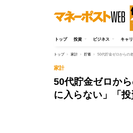
トップ
投資
ビジネス
キャリ
トップ
家計
貯蓄
50代貯金ゼロからの
家計
50代貯金ゼロか
に入らない」「投資