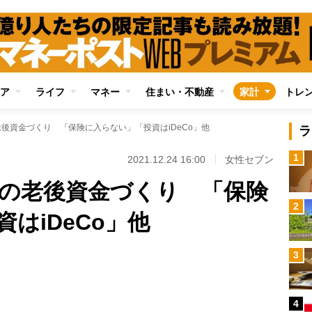
ア
ライフ
マネー
住まい・不動産
家計
トレ
老後資金づくり 「保険に入らない」「投資はiDeCo」他
ラ
1
2021.12.24 16:00
女性セブン
らの老後資金づくり 「保険
2
はiDeCo」他
3
4