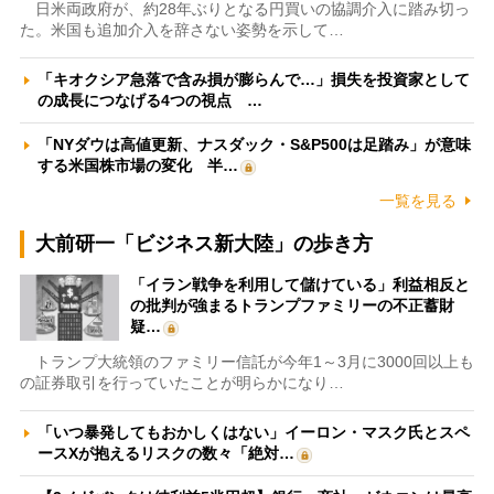
日米両政府が、約28年ぶりとなる円買いの協調介入に踏み切っ
た。米国も追加介入を辞さない姿勢を示して…
「キオクシア急落で含み損が膨らんで…」損失を投資家として
の成長につなげる4つの視点 …
「NYダウは高値更新、ナスダック・S&P500は足踏み」が意味
する米国株市場の変化 半…
一覧を見る
大前研一「ビジネス新大陸」の歩き方
「イラン戦争を利用して儲けている」利益相反と
の批判が強まるトランプファミリーの不正蓄財
疑…
トランプ大統領のファミリー信託が今年1～3月に3000回以上も
の証券取引を行っていたことが明らかになり…
「いつ暴発してもおかしくはない」イーロン・マスク氏とスペ
ースXが抱えるリスクの数々「絶対…