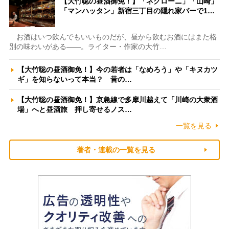
【大竹聡の昼酒御免！】「ネグローニ」「山崎」
「マンハッタン」新宿三丁目の隠れ家バーで1…
お酒はいつ飲んでもいいものだが、昼から飲むお酒にはまた格
別の味わいがある――。ライター・作家の大竹…
【大竹聡の昼酒御免！】今の若者は「なめろう」や「キヌカツ
ギ」を知らないって本当？ 昔の…
【大竹聡の昼酒御免！】京急線で多摩川越えて「川崎の大衆酒
場」へと昼酒旅 押し寄せるノス…
一覧を見る
著者・連載の一覧を見る