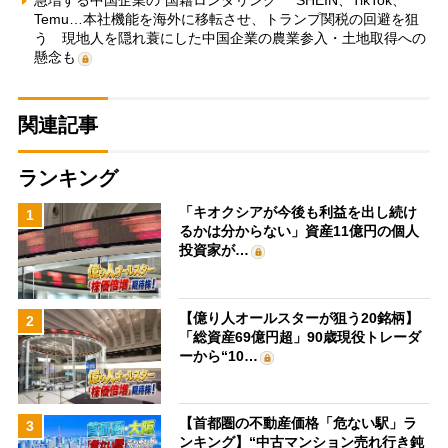
急増する中国企業の“国籍ロンダリング” SHEIN、TikTok、
Temu…本社機能を海外に移転させ、トランプ関税の回避を狙
う 現地人を隠れ蓑にした中国企業の農業参入・土地取得への
懸念も
関連記事
ランキング
「キオクシアが今後も利益を出し続け
1
るかは分からない」資産11億円の個人
投資家が…
【億り人オールスターが狙う20銘柄】
2
「総資産69億円超」90歳現役トレーダ
ーから“10…
【首都圏の不動産価格「危ない駅」ラ
3
ンキング】“中古マンション売れ行き鈍