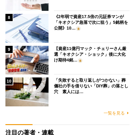
《2年弱で資産17.5倍の元証券マンが
8
「キオクシア急落で次に狙う」5銘柄を
公開》10…
【資産11億円マック・チェリーさん厳
9
選「キオクシア・ショック」後に大化
け期待4銘…
「失敗すると取り返しがつかない」葬
10
儀社の手を借りない「DIY葬」の落とし
穴 素人には…
一覧を見る
注目の著者・連載