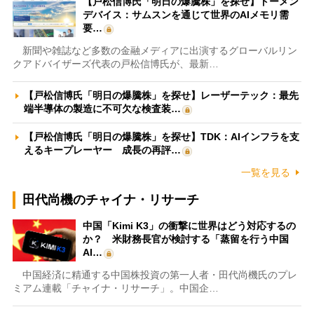
【戸松信博氏「明日の爆騰株」を探せ】トーメン
デバイス：サムスンを通じて世界のAIメモリ需
要…
新聞や雑誌など多数の金融メディアに出演するグローバルリン
クアドバイザーズ代表の戸松信博氏が、最新…
【戸松信博氏「明日の爆騰株」を探せ】レーザーテック：最先
端半導体の製造に不可欠な検査装…
【戸松信博氏「明日の爆騰株」を探せ】TDK：AIインフラを支
えるキープレーヤー 成長の再評…
一覧を見る
田代尚機のチャイナ・リサーチ
中国「Kimi K3」の衝撃に世界はどう対応するの
か？ 米財務長官が検討する「蒸留を行う中国
AI…
中国経済に精通する中国株投資の第一人者・田代尚機氏のプレ
ミアム連載「チャイナ・リサーチ」。中国企…