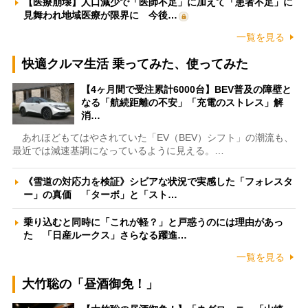
【医療崩壊】人口減少で「医師不足」に加えて「患者不足」に
見舞われ地域医療が限界に 今後…
一覧を見る
快適クルマ生活 乗ってみた、使ってみた
【4ヶ月間で受注累計6000台】BEV普及の障壁と
なる「航続距離の不安」「充電のストレス」解
消…
あれほどもてはやされていた「EV（BEV）シフト」の潮流も、
最近では減速基調になっているように見える。…
《雪道の対応力を検証》シビアな状況で実感した「フォレスタ
ー」の真価 「ターボ」と「スト…
乗り込むと同時に「これが軽？」と戸惑うのには理由があっ
た 「日産ルークス」さらなる躍進…
一覧を見る
大竹聡の「昼酒御免！」