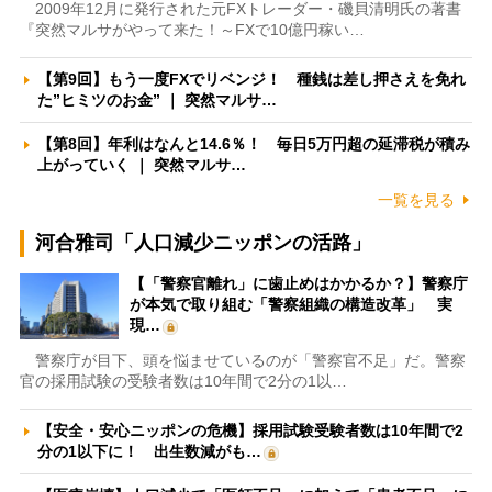
2009年12月に発行された元FXトレーダー・磯貝清明氏の著書
『突然マルサがやって来た！～FXで10億円稼い…
【第9回】もう一度FXでリベンジ！ 種銭は差し押さえを免れ
た”ヒミツのお金” ｜ 突然マルサ…
【第8回】年利はなんと14.6％！ 毎日5万円超の延滞税が積み
上がっていく ｜ 突然マルサ…
一覧を見る
河合雅司「人口減少ニッポンの活路」
【「警察官離れ」に歯止めはかかるか？】警察庁
が本気で取り組む「警察組織の構造改革」 実
現…
警察庁が目下、頭を悩ませているのが「警察官不足」だ。警察
官の採用試験の受験者数は10年間で2分の1以…
【安全・安心ニッポンの危機】採用試験受験者数は10年間で2
分の1以下に！ 出生数減がも…