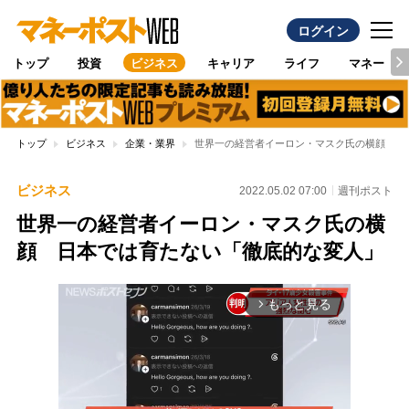
ログイン
トップ
投資
ビジネス
キャリア
ライフ
マネー
トップ
ビジネス
企業・業界
世界一の経営者イーロン・マスク氏の横顔 日
ビジネス
2022.05.02 07:00
週刊ポスト
世界一の経営者イーロン・マスク氏の横
顔 日本では育たない「徹底的な変人」
もっと見る
arrow_forward_ios