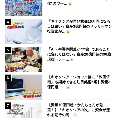
化”のワー…
「キオクシアが再び株価10万円になる
4
日は遠い」資産3億円超のサラリーマン
投資家が…
「AI・半導体関連が“本命”であること
5
に変わりはない」資産20億円超の90歳
現役トレー…
【キオクシア・ショック後に「株価倍
6
増」も期待できる注目銘柄5選】資産3
億円超・…
【資産10億円超・かんちさんが厳
7
選！】「キオクシアの次」に資金が流
れる期待の高…