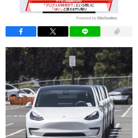
Powered by 
GliaStudios
Mute