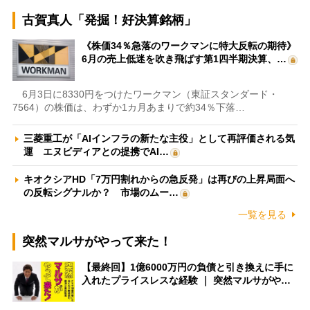
古賀真人「発掘！好決算銘柄」
《株価34％急落のワークマンに特大反転の期待》
6月の売上低迷を吹き飛ばす第1四半期決算、…
6月3日に8330円をつけたワークマン（東証スタンダード・
7564）の株価は、わずか1カ月あまりで約34％下落…
三菱重工が「AIインフラの新たな主役」として再評価される気
運 エヌビディアとの提携でAI…
キオクシアHD「7万円割れからの急反発」は再びの上昇局面へ
の反転シグナルか？ 市場のムー…
一覧を見る
突然マルサがやって来た！
【最終回】1億6000万円の負債と引き換えに手に
入れたプライスレスな経験 ｜ 突然マルサがや…