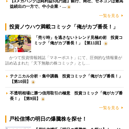
【3メガバンクは純利益5兆円超】銀行、商社、ゼネコンは最高
益続出の一方で、中小企業・…
一覧を見る
投資ノウハウ満載コミック「俺がカブ番長！」
「売り時」を逃さないトレンド見極め術 投資コ
ミック「俺がカブ番長！」【第11回】
かつて投資情報雑誌「マネーポスト」にて、圧倒的な情報量が
詰め込まれた「天下無敵の株コミック」とし…
テクニカル分析・集中講義 投資コミック「俺がカブ番長！」
【第10回】
不透明相場に勝つ信用取引の極意 投資コミック「俺がカブ番
長！」【第9回】
一覧を見る
戸松信博の明日の爆騰株を探せ！