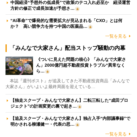
中国経済“予想外の低成長”で政策のテコ入れ必至か 経済運営
方針の修正で成長加速が予想さ…
“AI革命”で爆発的な需要拡大が見込まれる「CXO」とは何
か？ 高い競争力を持つ中国の医薬品…
一覧を見る
「みんなで大家さん」配当ストップ騒動の内幕
《ついに見えた問題の核心》「みんなで大家さ
ん」2000億円超不動産投資トラブル“異常なく
ら…
本誌『週刊ポスト』が追及してきた不動産投資商品「みんなで
大家さん」がいよいよ最終局面を迎えている…
【独走スクープ・みんなで大家さん】二転三転した“成田プロ
ジェクト”の計画変更の裏で起き…
【追及スクープ・みんなで大家さん】独占入手“内部議事録”で
明かされる柳瀬健一・代表の思…
一覧を見る