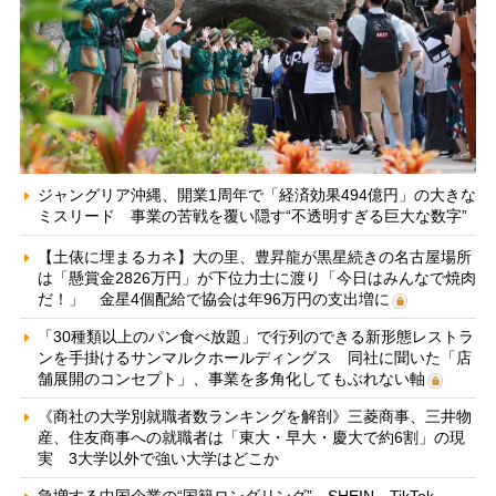
ジャングリア沖縄、開業1周年で「経済効果494億円」の大きな
ミスリード 事業の苦戦を覆い隠す“不透明すぎる巨大な数字”
【土俵に埋まるカネ】大の里、豊昇龍が黒星続きの名古屋場所
は「懸賞金2826万円」が下位力士に渡り「今日はみんなで焼肉
だ！」 金星4個配給で協会は年96万円の支出増に
「30種類以上のパン食べ放題」で行列のできる新形態レストラ
ンを手掛けるサンマルクホールディングス 同社に聞いた「店
舗展開のコンセプト」、事業を多角化してもぶれない軸
《商社の大学別就職者数ランキングを解剖》三菱商事、三井物
産、住友商事への就職者は「東大・早大・慶大で約6割」の現
実 3大学以外で強い大学はどこか