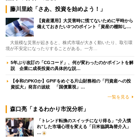
藤川里絵「さあ、投資を始めよう！」
【資産運用】大災害時に慌てないために平時から
備えておきたい3つのポイント「資産の棚卸し…
大規模な災害が起きると、株式市場が大きく動いたり、取引環
境が不安定になったりすることがある。一方…
5年ぶり改訂の「CGコード」、何が変わったのかポイントを解
説 企業に成長投資の具体的な説…
【令和のPKOか】GPIFをめぐる片山財務相の「円資産への投
資拡大」発言の波紋 「国債重視」…
一覧を見る
森口亮「まるわかり市況分析」
「トレンド転換のスイッチになり得る」“介入慣
れ”した市場心理を変える「日米協調為替介入」
…