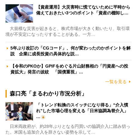
【資産運用】大災害時に慌てないために平時から
備えておきたい3つのポイント「資産の棚卸し…
大規模な災害が起きると、株式市場が大きく動いたり、取引環
境が不安定になったりすることがある。一方…
5年ぶり改訂の「CGコード」、何が変わったのかポイントを解
説 企業に成長投資の具体的な説…
【令和のPKOか】GPIFをめぐる片山財務相の「円資産への投
資拡大」発言の波紋 「国債重視」…
一覧を見る
森口亮「まるわかり市況分析」
「トレンド転換のスイッチになり得る」“介入慣
れ”した市場心理を変える「日米協調為替介入」
…
日米両政府が、約28年ぶりとなる円買いの協調介入に踏み切っ
た。米国も追加介入を辞さない姿勢を示して…