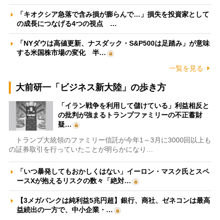
「キオクシア急落で含み損が膨らんで…」損失を投資家として
の成長につなげる4つの視点 …
「NYダウは高値更新、ナスダック・S&P500は足踏み」が意味
する米国株市場の変化 半…
一覧を見る
大前研一「ビジネス新大陸」の歩き方
「イラン戦争を利用して儲けている」利益相反と
の批判が強まるトランプファミリーの不正蓄財
疑…
トランプ大統領のファミリー信託が今年1～3月に3000回以上も
の証券取引を行っていたことが明らかになり…
「いつ暴発してもおかしくはない」イーロン・マスク氏とスペ
ースXが抱えるリスクの数々「絶対…
【3メガバンクは純利益5兆円超】銀行、商社、ゼネコンは最高
益続出の一方で、中小企業・…