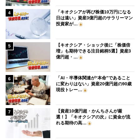
「キオクシアが再び株価10万円になる
4
日は遠い」資産3億円超のサラリーマン
投資家が…
【キオクシア・ショック後に「株価倍
5
増」も期待できる注目銘柄5選】資産3
億円超・…
「AI・半導体関連が“本命”であること
6
に変わりはない」資産20億円超の90歳
現役トレー…
【資産10億円超・かんちさんが厳
7
選！】「キオクシアの次」に資金が流
れる期待の高…