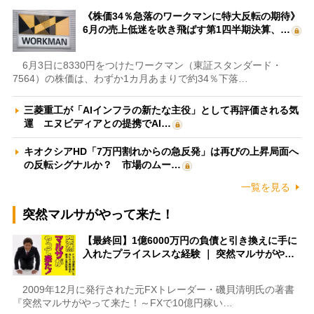
《株価34％急落のワークマンに特大反転の期待》
6月の売上低迷を吹き飛ばす第1四半期決算、…
6月3日に8330円をつけたワークマン（東証スタンダード・
7564）の株価は、わずか1カ月あまりで約34％下落…
三菱重工が「AIインフラの新たな主役」として再評価される気
運 エヌビディアとの提携でAI…
キオクシアHD「7万円割れからの急反発」は再びの上昇局面へ
の反転シグナルか？ 市場のムー…
一覧を見る
突然マルサがやって来た！
【最終回】1億6000万円の負債と引き換えに手に
入れたプライスレスな経験 ｜ 突然マルサがや…
2009年12月に発行された元FXトレーダー・磯貝清明氏の著書
『突然マルサがやって来た！～FXで10億円稼い…