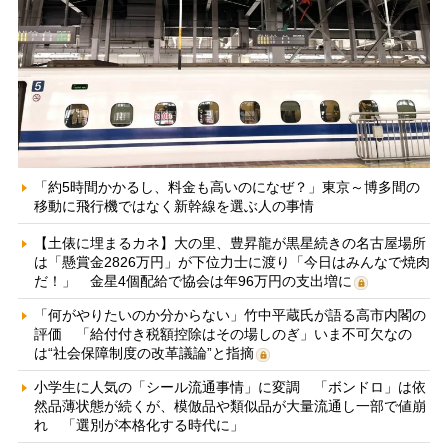
「約5時間かかるし、料金も高いのになぜ？」東京～博多間の
移動に飛行機ではなく新幹線を選ぶ人の事情
【土俵に埋まるカネ】大の里、豊昇龍が黒星続きの名古屋場所
は「懸賞金2826万円」が下位力士に渡り「今日はみんなで焼肉
だ！」 金星4個配給で協会は年96万円の支出増に
「何がやりたいのか分からない」竹中平蔵氏が語る高市内閣の
評価 「給付付き税額控除はその場しのぎ」いま不可欠なの
は“社会保障制度の改革議論”と指摘
小学生に人気の「シール流通事情」に変調 「ボンドロ」は依
然品薄状態が続くが、模倣品や類似品が大量流通し一部で値崩
れ 「選別が本格化する時代に」