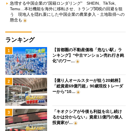
急増する中国企業の“国籍ロンダリング” SHEIN、TikTok、
Temu…本社機能を海外に移転させ、トランプ関税の回避を狙
う 現地人を隠れ蓑にした中国企業の農業参入・土地取得への
懸念も
ランキング
【首都圏の不動産価格「危ない駅」ラ
1
ンキング】“中古マンション売れ行き鈍
化”のワー…
【億り人オールスターが狙う20銘柄】
2
「総資産69億円超」90歳現役トレーダ
ーから“10…
「キオクシアが今後も利益を出し続け
3
るかは分からない」資産11億円の個人
投資家が…