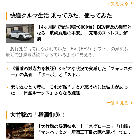
一覧を見る
快適クルマ生活 乗ってみた、使ってみた
【4ヶ月間で受注累計6000台】BEV普及の障壁と
なる「航続距離の不安」「充電のストレス」解
消…
あれほどもてはやされていた「EV（BEV）シフト」の潮流も、
最近では減速基調になっているように見える。…
《雪道の対応力を検証》シビアな状況で実感した「フォレスタ
ー」の真価 「ターボ」と「スト…
乗り込むと同時に「これが軽？」と戸惑うのには理由があっ
た 「日産ルークス」さらなる躍進…
一覧を見る
大竹聡の「昼酒御免！」
【大竹聡の昼酒御免！】「ネグローニ」「山崎」
「マンハッタン」新宿三丁目の隠れ家バーで1…