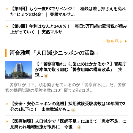
【第9回】もう一度FXでリベンジ！ 種銭は差し押さえを免れ
た”ヒミツのお金” ｜ 突然マルサ…
【第8回】年利はなんと14.6％！ 毎日5万円超の延滞税が積み
上がっていく ｜ 突然マルサ…
一覧を見る
河合雅司「人口減少ニッポンの活路」
【「警察官離れ」に歯止めはかかるか？】警察庁
が本気で取り組む「警察組織の構造改革」 実
現…
警察庁が目下、頭を悩ませているのが「警察官不足」だ。警察
官の採用試験の受験者数は10年間で2分の1以…
【安全・安心ニッポンの危機】採用試験受験者数は10年間で2
分の1以下に！ 出生数減がも…
【医療崩壊】人口減少で「医師不足」に加えて「患者不足」に
見舞われ地域医療が限界に 今後…