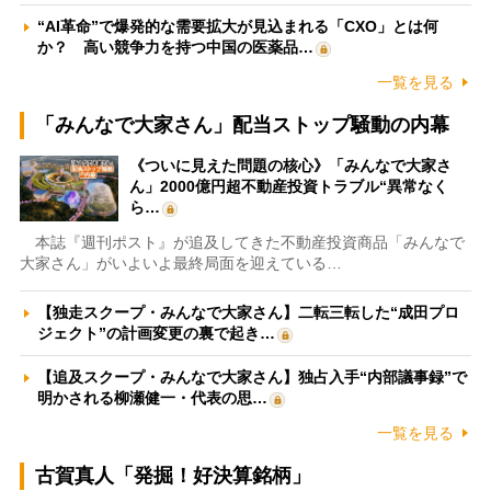
“AI革命”で爆発的な需要拡大が見込まれる「CXO」とは何
か？ 高い競争力を持つ中国の医薬品…
一覧を見る
「みんなで大家さん」配当ストップ騒動の内幕
《ついに見えた問題の核心》「みんなで大家さ
ん」2000億円超不動産投資トラブル“異常なく
ら…
本誌『週刊ポスト』が追及してきた不動産投資商品「みんなで
大家さん」がいよいよ最終局面を迎えている…
【独走スクープ・みんなで大家さん】二転三転した“成田プロ
ジェクト”の計画変更の裏で起き…
【追及スクープ・みんなで大家さん】独占入手“内部議事録”で
明かされる柳瀬健一・代表の思…
一覧を見る
古賀真人「発掘！好決算銘柄」