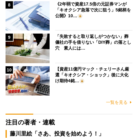
《2年弱で資産17.5倍の元証券マンが
8
「キオクシア急落で次に狙う」5銘柄を
公開》10…
「失敗すると取り返しがつかない」葬
9
儀社の手を借りない「DIY葬」の落とし
穴 素人には…
【資産11億円マック・チェリーさん厳
10
選「キオクシア・ショック」後に大化
け期待4銘…
一覧を見る
注目の著者・連載
藤川里絵「さあ、投資を始めよう！」