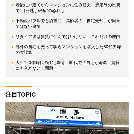
老後に戸建てからマンションに住み替え 想定外の出費
で“引っ越し破産”の恐れも
不動産バブルでも慎重に…高齢者の「自宅売却」が簡単
ではない事情
リタイア後は賃貸に住んではいけない…これだけの理由
郊外の自宅を売って駅近マンションを購入した60代夫婦
の大誤算
人生120年時代の住宅事情 80代で「自宅が寿命、賃貸
にも入れない」問題
注目TOPIC