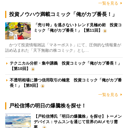
一覧を見る
投資ノウハウ満載コミック「俺がカブ番長！」
「売り時」を逃さないトレンド見極め術 投資コ
ミック「俺がカブ番長！」【第11回】
かつて投資情報雑誌「マネーポスト」にて、圧倒的な情報量が
詰め込まれた「天下無敵の株コミック」とし…
テクニカル分析・集中講義 投資コミック「俺がカブ番長！」
【第10回】
不透明相場に勝つ信用取引の極意 投資コミック「俺がカブ番
長！」【第9回】
一覧を見る
戸松信博の明日の爆騰株を探せ！
【戸松信博氏「明日の爆騰株」を探せ】トーメン
デバイス：サムスンを通じて世界のAIメモリ需
要…