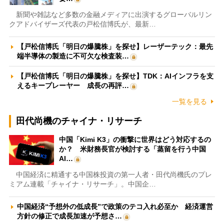
新聞や雑誌など多数の金融メディアに出演するグローバルリン
クアドバイザーズ代表の戸松信博氏が、最新…
【戸松信博氏「明日の爆騰株」を探せ】レーザーテック：最先
端半導体の製造に不可欠な検査装…
【戸松信博氏「明日の爆騰株」を探せ】TDK：AIインフラを支
えるキープレーヤー 成長の再評…
一覧を見る
田代尚機のチャイナ・リサーチ
中国「Kimi K3」の衝撃に世界はどう対応するの
か？ 米財務長官が検討する「蒸留を行う中国
AI…
中国経済に精通する中国株投資の第一人者・田代尚機氏のプレ
ミアム連載「チャイナ・リサーチ」。中国企…
中国経済“予想外の低成長”で政策のテコ入れ必至か 経済運営
方針の修正で成長加速が予想さ…