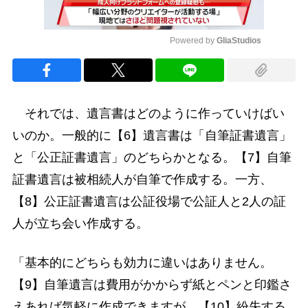
Powered by 
GliaStudios
Mute
それでは、遺言書はどのように作っていけばい
いのか。一般的に【6】遺言書は「自筆証書遺言」
と「公正証書遺言」のどちらかとなる。【7】自筆
証書遺言は被相続人が自筆で作成する。一方、
【8】公正証書遺言は公証役場で公証人と2人の証
人が立ち会い作成する。
「基本的にどちらも効力に違いはありません。
【9】自筆遺言は費用がかからず紙とペンと印鑑さ
えあれば気軽に作成できますが、【10】紛失する