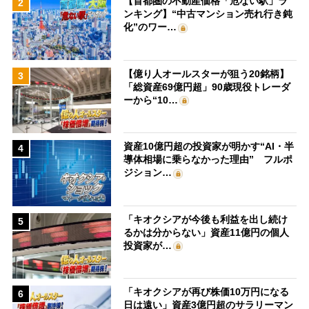
【首都圏の不動産価格「危ない駅」ラ
2
ンキング】“中古マンション売れ行き鈍
化”のワー…
【億り人オールスターが狙う20銘柄】
3
「総資産69億円超」90歳現役トレーダ
ーから“10…
資産10億円超の投資家が明かす“AI・半
4
導体相場に乗らなかった理由” フルポ
ジション…
「キオクシアが今後も利益を出し続け
5
るかは分からない」資産11億円の個人
投資家が…
「キオクシアが再び株価10万円になる
6
日は遠い」資産3億円超のサラリーマン