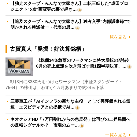
【独走スクープ・みんなで大家さん】二転三転した“成田プロ
ジェクト”の計画変更の裏で起き…
【追及スクープ・みんなで大家さん】独占入手“内部議事録”で
明かされる柳瀬健一・代表の思…
一覧を見る
古賀真人「発掘！好決算銘柄」
《株価34％急落のワークマンに特大反転の期待》
6月の売上低迷を吹き飛ばす第1四半期決算、…
6月3日に8330円をつけたワークマン（東証スタンダード・
7564）の株価は、わずか1カ月あまりで約34％下落…
三菱重工が「AIインフラの新たな主役」として再評価される気
運 エヌビディアとの提携でAI…
キオクシアHD「7万円割れからの急反発」は再びの上昇局面へ
の反転シグナルか？ 市場のムー…
一覧を見る