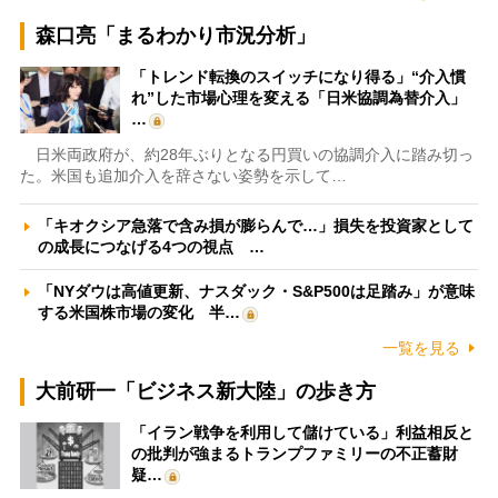
森口亮「まるわかり市況分析」
「トレンド転換のスイッチになり得る」“介入慣
れ”した市場心理を変える「日米協調為替介入」
…
日米両政府が、約28年ぶりとなる円買いの協調介入に踏み切っ
た。米国も追加介入を辞さない姿勢を示して…
「キオクシア急落で含み損が膨らんで…」損失を投資家として
の成長につなげる4つの視点 …
「NYダウは高値更新、ナスダック・S&P500は足踏み」が意味
する米国株市場の変化 半…
一覧を見る
大前研一「ビジネス新大陸」の歩き方
「イラン戦争を利用して儲けている」利益相反と
の批判が強まるトランプファミリーの不正蓄財
疑…