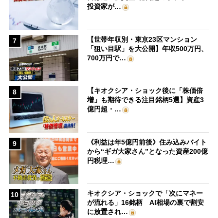
投資家が…
【世帯年収別・東京23区マンション
7
「狙い目駅」を大公開】年収500万円、
700万円で…
【キオクシア・ショック後に「株価倍
8
増」も期待できる注目銘柄5選】資産3
億円超・…
《利益は年5億円前後》住み込みバイト
9
から“ギガ大家さん”となった資産200億
円税理…
キオクシア・ショックで「次にマネー
10
が流れる」16銘柄 AI相場の裏で割安
に放置され…