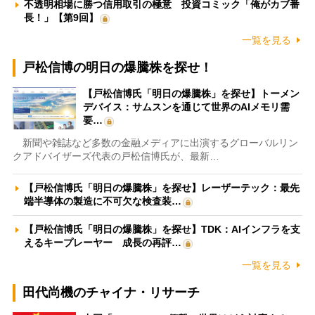
不透明相場に勝つ信用取引の極意 投資コミック「俺がカブ番
長！」【第9回】
一覧を見る
戸松信博の明日の爆騰株を探せ！
【戸松信博氏「明日の爆騰株」を探せ】トーメン
デバイス：サムスンを通じて世界のAIメモリ需
要…
新聞や雑誌など多数の金融メディアに出演するグローバルリン
クアドバイザーズ代表の戸松信博氏が、最新…
【戸松信博氏「明日の爆騰株」を探せ】レーザーテック：最先
端半導体の製造に不可欠な検査装…
【戸松信博氏「明日の爆騰株」を探せ】TDK：AIインフラを支
えるキープレーヤー 成長の再評…
一覧を見る
田代尚機のチャイナ・リサーチ