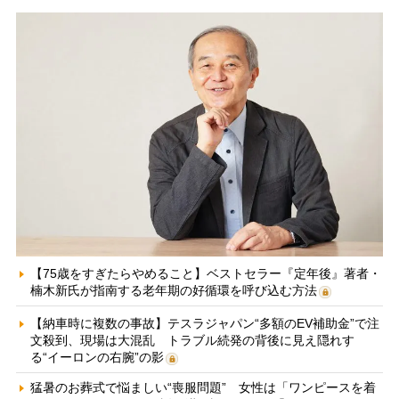
【75歳をすぎたらやめること】ベストセラー『定年後』著者・
楠木新氏が指南する老年期の好循環を呼び込む方法
【納車時に複数の事故】テスラジャパン“多額のEV補助金”で注
文殺到、現場は大混乱 トラブル続発の背後に見え隠れす
る“イーロンの右腕”の影
猛暑のお葬式で悩ましい“喪服問題” 女性は「ワンピースを着