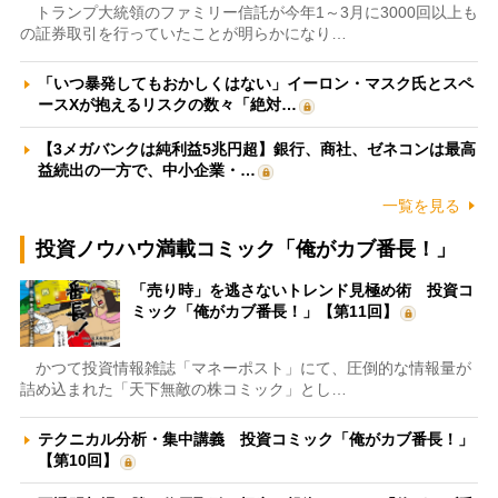
トランプ大統領のファミリー信託が今年1～3月に3000回以上も
の証券取引を行っていたことが明らかになり…
「いつ暴発してもおかしくはない」イーロン・マスク氏とスペ
ースXが抱えるリスクの数々「絶対…
【3メガバンクは純利益5兆円超】銀行、商社、ゼネコンは最高
益続出の一方で、中小企業・…
一覧を見る
投資ノウハウ満載コミック「俺がカブ番長！」
「売り時」を逃さないトレンド見極め術 投資コ
ミック「俺がカブ番長！」【第11回】
かつて投資情報雑誌「マネーポスト」にて、圧倒的な情報量が
詰め込まれた「天下無敵の株コミック」とし…
テクニカル分析・集中講義 投資コミック「俺がカブ番長！」
【第10回】