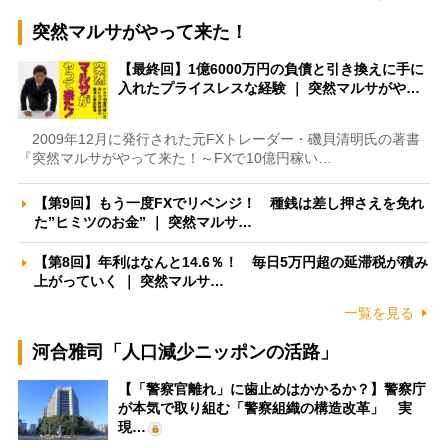
突然マルサがやって来た！
【最終回】1億6000万円の負債と引き換えに手に
入れたプライスレスな経験 ｜ 突然マルサがや…
2009年12月に発行された元FXトレーダー・磯貝清明氏の著書
『突然マルサがやって来た！～FXで10億円稼い…
【第9回】もう一度FXでリベンジ！ 種銭は差し押さえを免れ
た”ヒミツのお金” ｜ 突然マルサ…
【第8回】年利はなんと14.6％！ 毎日5万円超の延滞税が積み
上がっていく ｜ 突然マルサ…
一覧を見る
河合雅司「人口減少ニッポンの活路」
【「警察官離れ」に歯止めはかかるか？】警察庁
が本気で取り組む「警察組織の構造改革」 実
現…