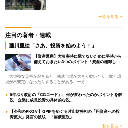
一覧を見る
注目の著者・連載
藤川里絵「さあ、投資を始めよう！」
【資産運用】大災害時に慌てないために平時から
備えておきたい3つのポイント「資産の棚卸し…
大規模な災害が起きると、株式市場が大きく動いたり、取引環
境が不安定になったりすることがある。一方…
5年ぶり改訂の「CGコード」、何が変わったのかポイントを解
説 企業に成長投資の具体的な説…
【令和のPKOか】GPIFをめぐる片山財務相の「円資産への投
資拡大」発言の波紋 「国債重視」…
一覧を見る