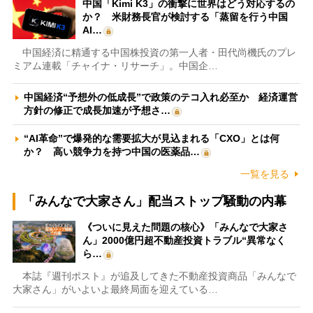
中国「Kimi K3」の衝撃に世界はどう対応するの
か？ 米財務長官が検討する「蒸留を行う中国
AI…
中国経済に精通する中国株投資の第一人者・田代尚機氏のプレ
ミアム連載「チャイナ・リサーチ」。中国企…
中国経済“予想外の低成長”で政策のテコ入れ必至か 経済運営
方針の修正で成長加速が予想さ…
“AI革命”で爆発的な需要拡大が見込まれる「CXO」とは何
か？ 高い競争力を持つ中国の医薬品…
一覧を見る
「みんなで大家さん」配当ストップ騒動の内幕
《ついに見えた問題の核心》「みんなで大家さ
ん」2000億円超不動産投資トラブル“異常なく
ら…
本誌『週刊ポスト』が追及してきた不動産投資商品「みんなで
大家さん」がいよいよ最終局面を迎えている…