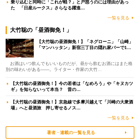
乗り込むと同時に「これが軽？」と戸惑うのには理由があっ
た 「日産ルークス」さらなる躍進…
一覧を見る
大竹聡の「昼酒御免！」
【大竹聡の昼酒御免！】「ネグローニ」「山崎」
「マンハッタン」新宿三丁目の隠れ家バーで1…
お酒はいつ飲んでもいいものだが、昼から飲むお酒にはまた格
別の味わいがある――。ライター・作家の大竹…
【大竹聡の昼酒御免！】今の若者は「なめろう」や「キヌカツ
ギ」を知らないって本当？ 昔の…
【大竹聡の昼酒御免！】京急線で多摩川越えて「川崎の大衆酒
場」へと昼酒旅 押し寄せるノス…
一覧を見る
著者・連載の一覧を見る