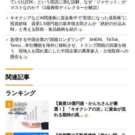
ていけばOK」という俗説に潜む誤解、なぜ「ジャケット」が
マストなのか？《1級葬祭ディレクターが解説》
キオクシアなどAI関連株に資金集中で“割安になった成長株”に
投資妙味 資産1.5億円超の坂本慎太郎さんが「絶好の仕込み
時」と考える防衛・食品銘柄を紹介
急増する中国企業の“国籍ロンダリング” SHEIN、TikTok、
Temu…本社機能を海外に移転させ、トランプ関税の回避を狙
う 現地人を隠れ蓑にした中国企業の農業参入・土地取得への
懸念も
関連記事
ランキング
【資産10億円超・かんちさんが厳
1
選！】「キオクシアの次」に資金が流
れる期待の高…