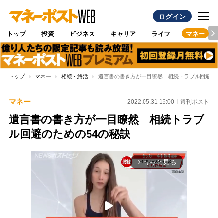
ログイン
トップ
投資
ビジネス
キャリア
ライフ
マネー
トップ
マネー
相続・終活
遺言書の書き方が一目瞭然 相続トラブル回避のた
マネー
2022.05.31 16:00
週刊ポスト
遺言書の書き方が一目瞭然 相続トラブ
ル回避のための54の秘訣
もっと見る
arrow_forward_ios