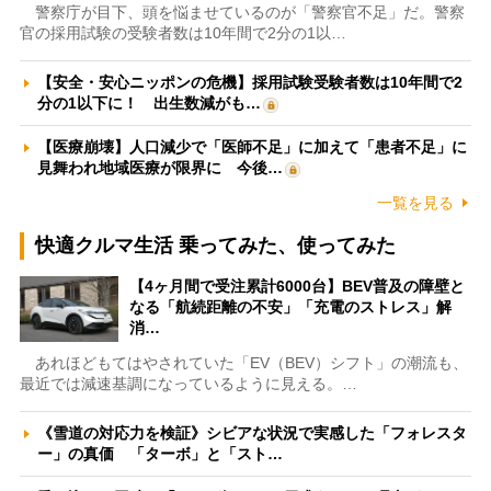
警察庁が目下、頭を悩ませているのが「警察官不足」だ。警察
官の採用試験の受験者数は10年間で2分の1以…
【安全・安心ニッポンの危機】採用試験受験者数は10年間で2
分の1以下に！ 出生数減がも…
【医療崩壊】人口減少で「医師不足」に加えて「患者不足」に
見舞われ地域医療が限界に 今後…
一覧を見る
快適クルマ生活 乗ってみた、使ってみた
【4ヶ月間で受注累計6000台】BEV普及の障壁と
なる「航続距離の不安」「充電のストレス」解
消…
あれほどもてはやされていた「EV（BEV）シフト」の潮流も、
最近では減速基調になっているように見える。…
《雪道の対応力を検証》シビアな状況で実感した「フォレスタ
ー」の真価 「ターボ」と「スト…