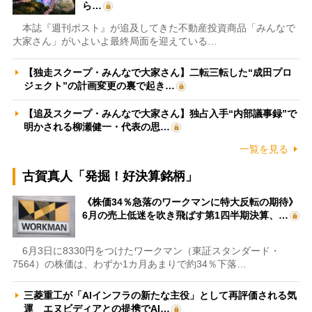
ら…
本誌『週刊ポスト』が追及してきた不動産投資商品「みんなで
大家さん」がいよいよ最終局面を迎えている…
【独走スクープ・みんなで大家さん】二転三転した“成田プロ
ジェクト”の計画変更の裏で起き…
【追及スクープ・みんなで大家さん】独占入手“内部議事録”で
明かされる柳瀬健一・代表の思…
一覧を見る
古賀真人「発掘！好決算銘柄」
《株価34％急落のワークマンに特大反転の期待》
6月の売上低迷を吹き飛ばす第1四半期決算、…
6月3日に8330円をつけたワークマン（東証スタンダード・
7564）の株価は、わずか1カ月あまりで約34％下落…
三菱重工が「AIインフラの新たな主役」として再評価される気
運 エヌビディアとの提携でAI…