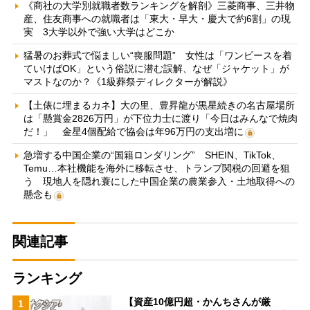
《商社の大学別就職者数ランキングを解剖》三菱商事、三井物
産、住友商事への就職者は「東大・早大・慶大で約6割」の現
実 3大学以外で強い大学はどこか
猛暑のお葬式で悩ましい“喪服問題” 女性は「ワンピースを着
ていけばOK」という俗説に潜む誤解、なぜ「ジャケット」が
マストなのか？《1級葬祭ディレクターが解説》
【土俵に埋まるカネ】大の里、豊昇龍が黒星続きの名古屋場所
は「懸賞金2826万円」が下位力士に渡り「今日はみんなで焼肉
だ！」 金星4個配給で協会は年96万円の支出増に
急増する中国企業の“国籍ロンダリング” SHEIN、TikTok、
Temu…本社機能を海外に移転させ、トランプ関税の回避を狙
う 現地人を隠れ蓑にした中国企業の農業参入・土地取得への
懸念も
関連記事
ランキング
【資産10億円超・かんちさんが厳
1