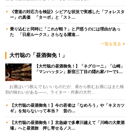
《雪道の対応力を検証》シビアな状況で実感した「フォレスタ
ー」の真価 「ターボ」と「スト…
乗り込むと同時に「これが軽？」と戸惑うのには理由があっ
た 「日産ルークス」さらなる躍進…
一覧を見る
大竹聡の「昼酒御免！」
【大竹聡の昼酒御免！】「ネグローニ」「山崎」
「マンハッタン」新宿三丁目の隠れ家バーで1…
お酒はいつ飲んでもいいものだが、昼から飲むお酒にはまた格
別の味わいがある――。ライター・作家の大竹…
【大竹聡の昼酒御免！】今の若者は「なめろう」や「キヌカツ
ギ」を知らないって本当？ 昔の…
【大竹聡の昼酒御免！】京急線で多摩川越えて「川崎の大衆酒
場」へと昼酒旅 押し寄せるノス…