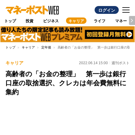
ログイン
トップ
投資
ビジネス
キャリア
ライフ
マネー
トップ
キャリア
定年後
高齢者の「お金の整理」 第一歩は銀行口座の取捨
キャリア
2022.06.14 15:00
週刊ポスト
高齢者の「お金の整理」 第一歩は銀行
口座の取捨選択、クレカは年会費無料に
集約
Loaded
:
97.10%
/
Unmute