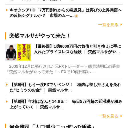
キオクシアHD「7万円割れからの急反発」は再びの上昇局面へ
の反転シグナルか？ 市場のムー…
一覧を見る
突然マルサがやって来た！
【最終回】1億6000万円の負債と引き換えに手に
入れたプライスレスな経験 ｜ 突然マルサがや…
2009年12月に発行された元FXトレーダー・磯貝清明氏の著書
『突然マルサがやって来た！～FXで10億円稼い…
【第9回】もう一度FXでリベンジ！ 種銭は差し押さえを免れ
た”ヒミツのお金” ｜ 突然マルサ…
【第8回】年利はなんと14.6％！ 毎日5万円超の延滞税が積み
上がっていく ｜ 突然マルサ…
一覧を見る
河合雅司「人口減少ニッポンの活路」