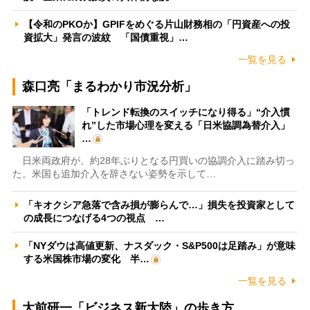
【令和のPKOか】GPIFをめぐる片山財務相の「円資産への投
資拡大」発言の波紋 「国債重視」…
一覧を見る
森口亮「まるわかり市況分析」
「トレンド転換のスイッチになり得る」“介入慣
れ”した市場心理を変える「日米協調為替介入」
…
日米両政府が、約28年ぶりとなる円買いの協調介入に踏み切っ
た。米国も追加介入を辞さない姿勢を示して…
「キオクシア急落で含み損が膨らんで…」損失を投資家として
の成長につなげる4つの視点 …
「NYダウは高値更新、ナスダック・S&P500は足踏み」が意味
する米国株市場の変化 半…
一覧を見る
大前研一「ビジネス新大陸」の歩き方