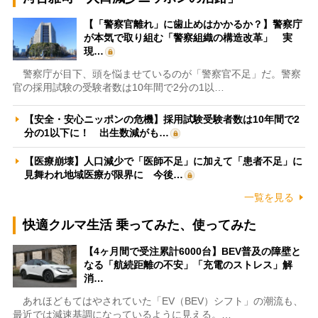
【「警察官離れ」に歯止めはかかるか？】警察庁
が本気で取り組む「警察組織の構造改革」 実
現…
警察庁が目下、頭を悩ませているのが「警察官不足」だ。警察
官の採用試験の受験者数は10年間で2分の1以…
【安全・安心ニッポンの危機】採用試験受験者数は10年間で2
分の1以下に！ 出生数減がも…
【医療崩壊】人口減少で「医師不足」に加えて「患者不足」に
見舞われ地域医療が限界に 今後…
一覧を見る
快適クルマ生活 乗ってみた、使ってみた
【4ヶ月間で受注累計6000台】BEV普及の障壁と
なる「航続距離の不安」「充電のストレス」解
消…
あれほどもてはやされていた「EV（BEV）シフト」の潮流も、
最近では減速基調になっているように見える。…