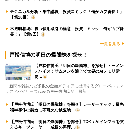
テクニカル分析・集中講義 投資コミック「俺がカブ番長！」
【第10回】
不透明相場に勝つ信用取引の極意 投資コミック「俺がカブ番
長！」【第9回】
一覧を見る
戸松信博の明日の爆騰株を探せ！
【戸松信博氏「明日の爆騰株」を探せ】トーメン
デバイス：サムスンを通じて世界のAIメモリ需
要…
新聞や雑誌など多数の金融メディアに出演するグローバルリン
クアドバイザーズ代表の戸松信博氏が、最新…
【戸松信博氏「明日の爆騰株」を探せ】レーザーテック：最先
端半導体の製造に不可欠な検査装…
【戸松信博氏「明日の爆騰株」を探せ】TDK：AIインフラを支
えるキープレーヤー 成長の再評…