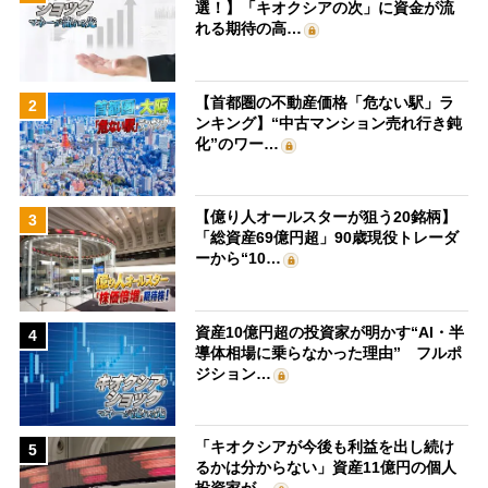
選！】「キオクシアの次」に資金が流
れる期待の高…
【首都圏の不動産価格「危ない駅」ラ
2
ンキング】“中古マンション売れ行き鈍
化”のワー…
【億り人オールスターが狙う20銘柄】
3
「総資産69億円超」90歳現役トレーダ
ーから“10…
資産10億円超の投資家が明かす“AI・半
4
導体相場に乗らなかった理由” フルポ
ジション…
「キオクシアが今後も利益を出し続け
5
るかは分からない」資産11億円の個人