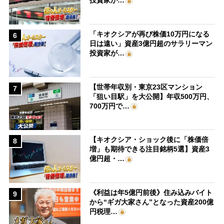
投資家が…
「キオクシアが再び株価10万円になる
6
日は遠い」資産3億円超のサラリーマン
投資家が…
【世帯年収別・東京23区マンション
7
「狙い目駅」を大公開】年収500万円、
700万円で…
【キオクシア・ショック後に「株価倍
8
増」も期待できる注目銘柄5選】資産3
億円超・…
《利益は年5億円前後》住み込みバイト
9
から“ギガ大家さん”となった資産200億
円税理…