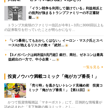
「イラン戦争を利用して儲けている」利益相反と
の批判が強まるトランプファミリーの不正蓄財
疑…
トランプ大統領のファミリー信託が今年1～3月に3000回以上も
の証券取引を行っていたことが明らかになり…
「いつ暴発してもおかしくはない」イーロン・マスク氏とスペ
ースXが抱えるリスクの数々「絶対…
【3メガバンクは純利益5兆円超】銀行、商社、ゼネコンは最高
益続出の一方で、中小企業・…
一覧を見る
投資ノウハウ満載コミック「俺がカブ番長！」
「売り時」を逃さないトレンド見極め術 投資コ
ミック「俺がカブ番長！」【第11回】
かつて投資情報雑誌「マネーポスト」にて、圧倒的な情報量が
詰め込まれた「天下無敵の株コミック」とし…