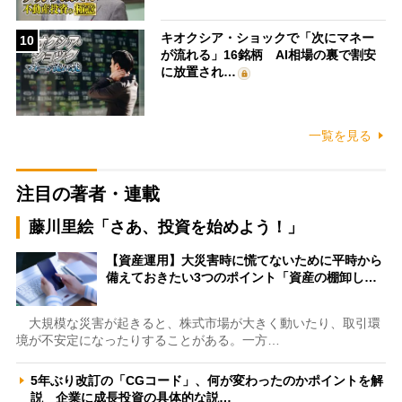
キオクシア・ショックで「次にマネー
10
が流れる」16銘柄 AI相場の裏で割安
に放置され…
一覧を見る
注目の著者・連載
藤川里絵「さあ、投資を始めよう！」
【資産運用】大災害時に慌てないために平時から
備えておきたい3つのポイント「資産の棚卸し…
大規模な災害が起きると、株式市場が大きく動いたり、取引環
境が不安定になったりすることがある。一方…
5年ぶり改訂の「CGコード」、何が変わったのかポイントを解
説 企業に成長投資の具体的な説…