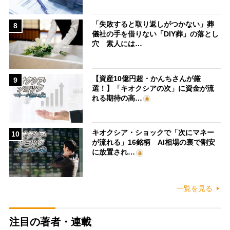
「失敗すると取り返しがつかない」葬
8
儀社の手を借りない「DIY葬」の落とし
穴 素人には…
【資産10億円超・かんちさんが厳
9
選！】「キオクシアの次」に資金が流
れる期待の高…
キオクシア・ショックで「次にマネー
10
が流れる」16銘柄 AI相場の裏で割安
に放置され…
一覧を見る
注目の著者・連載