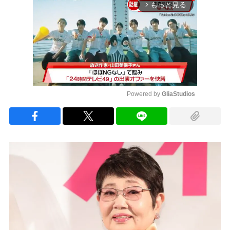
もっと見る
arrow_forward_ios
Powered by 
GliaStudios
Mute