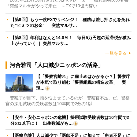
『突然マルサがやって来た！～FXで10億円稼い…
【第9回】もう一度FXでリベンジ！ 種銭は差し押さえを免れ
た”ヒミツのお金” ｜ 突然マルサ…
【第8回】年利はなんと14.6％！ 毎日5万円超の延滞税が積み
上がっていく ｜ 突然マルサ…
一覧を見る
河合雅司「人口減少ニッポンの活路」
【「警察官離れ」に歯止めはかかるか？】警察庁
が本気で取り組む「警察組織の構造改革」 実
現…
警察庁が目下、頭を悩ませているのが「警察官不足」だ。警察
官の採用試験の受験者数は10年間で2分の1以…
【安全・安心ニッポンの危機】採用試験受験者数は10年間で2
分の1以下に！ 出生数減がも…
【医療崩壊】人口減少で「医師不足」に加えて「患者不足」に