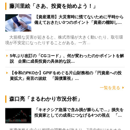
藤川里絵「さあ、投資を始めよう！」
【資産運用】大災害時に慌てないために平時から
備えておきたい3つのポイント「資産の棚卸し…
大規模な災害が起きると、株式市場が大きく動いたり、取引環
境が不安定になったりすることがある。一方…
5年ぶり改訂の「CGコード」、何が変わったのかポイントを解
説 企業に成長投資の具体的な説…
【令和のPKOか】GPIFをめぐる片山財務相の「円資産への投
資拡大」発言の波紋 「国債重視」…
一覧を見る
森口亮「まるわかり市況分析」
「キオクシア急落で含み損が膨らんで…」損失を
投資家としての成長につなげる4つの視点 「…
半導体株を中心に相場の調整色が強まり、7月中旬にはキオク