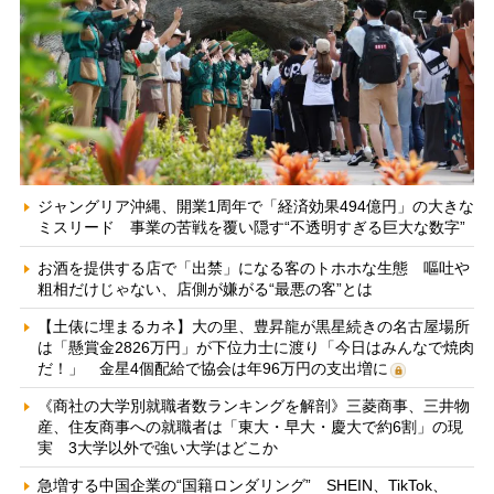
ジャングリア沖縄、開業1周年で「経済効果494億円」の大きな
ミスリード 事業の苦戦を覆い隠す“不透明すぎる巨大な数字”
お酒を提供する店で「出禁」になる客のトホホな生態 嘔吐や
粗相だけじゃない、店側が嫌がる“最悪の客”とは
【土俵に埋まるカネ】大の里、豊昇龍が黒星続きの名古屋場所
は「懸賞金2826万円」が下位力士に渡り「今日はみんなで焼肉
だ！」 金星4個配給で協会は年96万円の支出増に
《商社の大学別就職者数ランキングを解剖》三菱商事、三井物
産、住友商事への就職者は「東大・早大・慶大で約6割」の現
実 3大学以外で強い大学はどこか
急増する中国企業の“国籍ロンダリング” SHEIN、TikTok、