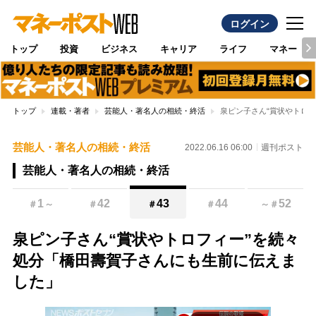
ログイン
トップ
投資
ビジネス
キャリア
ライフ
マネー
トップ
連載・著者
芸能人・著名人の相続・終活
泉ピン子さん“賞状やトロ
芸能人・著名人の相続・終活
2022.06.16 06:00
週刊ポスト
芸能人・著名人の相続・終活
1
42
43
44
52
＃
～
＃
＃
＃
～
＃
泉ピン子さん“賞状やトロフィー”を続々
処分「橋田壽賀子さんにも生前に伝えま
した」