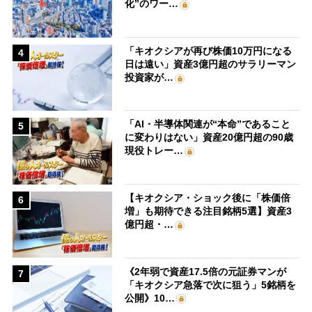
化”のワー…
「キオクシアが再び株価10万円になる
4
日は遠い」資産3億円超のサラリーマン
投資家が…
「AI・半導体関連が“本命”であること
5
に変わりはない」資産20億円超の90歳
現役トレー…
【キオクシア・ショック後に「株価倍
6
増」も期待できる注目銘柄5選】資産3
億円超・…
《2年弱で資産17.5倍の元証券マンが
7
「キオクシア急落で次に狙う」5銘柄を
公開》10…