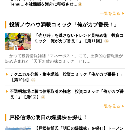
Temu…本社機能を海外に移転させ…
一覧を見る
投資ノウハウ満載コミック「俺がカブ番長！」
「売り時」を逃さないトレンド見極め術 投資コ
ミック「俺がカブ番長！」【第11回】
かつて投資情報雑誌「マネーポスト」にて、圧倒的な情報量が
詰め込まれた「天下無敵の株コミック」とし…
テクニカル分析・集中講義 投資コミック「俺がカブ番長！」
【第10回】
不透明相場に勝つ信用取引の極意 投資コミック「俺がカブ番
長！」【第9回】
一覧を見る
戸松信博の明日の爆騰株を探せ！
【戸松信博氏「明日の爆騰株」を探せ】トーメン