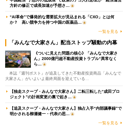
方針の修正で成長加速が予想さ…
“AI革命”で爆発的な需要拡大が見込まれる「CXO」とは何
か？ 高い競争力を持つ中国の医薬品…
一覧を見る
「みんなで大家さん」配当ストップ騒動の内幕
《ついに見えた問題の核心》「みんなで大家さ
ん」2000億円超不動産投資トラブル“異常なく
ら…
本誌『週刊ポスト』が追及してきた不動産投資商品「みんなで
大家さん」がいよいよ最終局面を迎えている…
【独走スクープ・みんなで大家さん】二転三転した“成田プロ
ジェクト”の計画変更の裏で起き…
【追及スクープ・みんなで大家さん】独占入手“内部議事録”で
明かされる柳瀬健一・代表の思…
一覧を見る