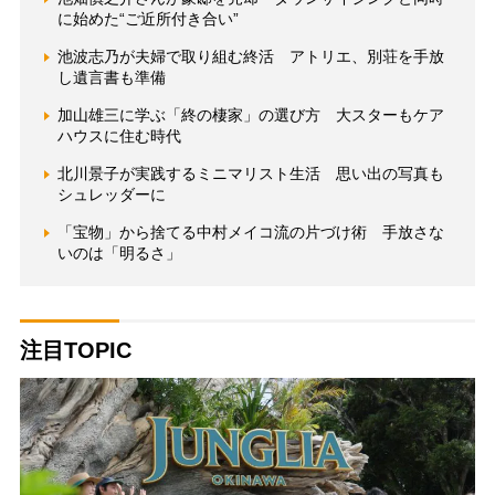
に始めた“ご近所付き合い”
池波志乃が夫婦で取り組む終活 アトリエ、別荘を手放
し遺言書も準備
加山雄三に学ぶ「終の棲家」の選び方 大スターもケア
ハウスに住む時代
北川景子が実践するミニマリスト生活 思い出の写真も
シュレッダーに
「宝物」から捨てる中村メイコ流の片づけ術 手放さな
いのは「明るさ」
注目TOPIC