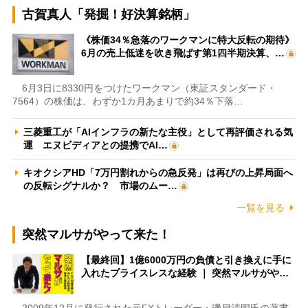
古賀真人「発掘！好決算銘柄」
《株価34％急落のワークマンに特大反転の期待》
6月の売上低迷を吹き飛ばす第1四半期決算、…
6月3日に8330円をつけたワークマン（東証スタンダード・
7564）の株価は、わずか1カ月あまりで約34％下落…
三菱重工が「AIインフラの新たな主役」として再評価される気
運 エヌビディアとの提携でAI…
キオクシアHD「7万円割れからの急反発」は再びの上昇局面へ
の反転シグナルか？ 市場のムー…
一覧を見る
突然マルサがやって来た！
【最終回】1億6000万円の負債と引き換えに手に
入れたプライスレスな経験 ｜ 突然マルサがや…
2009年12月に発行された元FXトレーダー・磯貝清明氏の著書