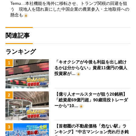
Temu…本社機能を海外に移転させ、トランプ関税の回避を狙
う 現地人を隠れ蓑にした中国企業の農業参入・土地取得への
懸念も
関連記事
ランキング
「キオクシアが今後も利益を出し続け
1
るかは分からない」資産11億円の個人
投資家が…
【億り人オールスターが狙う20銘柄】
2
「総資産69億円超」90歳現役トレーダ
ーから“10…
【首都圏の不動産価格「危ない駅」ラ
3
ンキング】“中古マンション売れ行き鈍