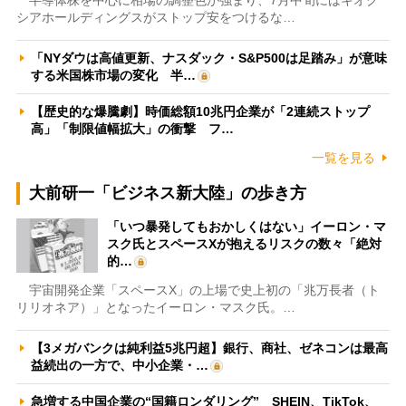
シアホールディングスがストップ安をつけるな…
「NYダウは高値更新、ナスダック・S&P500は足踏み」が意味
する米国株市場の変化 半…
【歴史的な爆騰劇】時価総額10兆円企業が「2連続ストップ
高」「制限値幅拡大」の衝撃 フ…
一覧を見る
大前研一「ビジネス新大陸」の歩き方
「いつ暴発してもおかしくはない」イーロン・マ
スク氏とスペースXが抱えるリスクの数々「絶対
的…
宇宙開発企業「スペースX」の上場で史上初の「兆万長者（ト
リリオネア）」となったイーロン・マスク氏。…
【3メガバンクは純利益5兆円超】銀行、商社、ゼネコンは最高
益続出の一方で、中小企業・…
急増する中国企業の“国籍ロンダリング” SHEIN、TikTok、