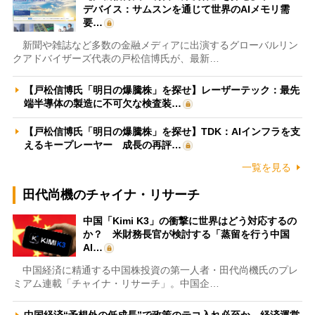
デバイス：サムスンを通じて世界のAIメモリ需
要…
新聞や雑誌など多数の金融メディアに出演するグローバルリン
クアドバイザーズ代表の戸松信博氏が、最新…
【戸松信博氏「明日の爆騰株」を探せ】レーザーテック：最先
端半導体の製造に不可欠な検査装…
【戸松信博氏「明日の爆騰株」を探せ】TDK：AIインフラを支
えるキープレーヤー 成長の再評…
一覧を見る
田代尚機のチャイナ・リサーチ
中国「Kimi K3」の衝撃に世界はどう対応するの
か？ 米財務長官が検討する「蒸留を行う中国
AI…
中国経済に精通する中国株投資の第一人者・田代尚機氏のプレ
ミアム連載「チャイナ・リサーチ」。中国企…
中国経済“予想外の低成長”で政策のテコ入れ必至か 経済運営