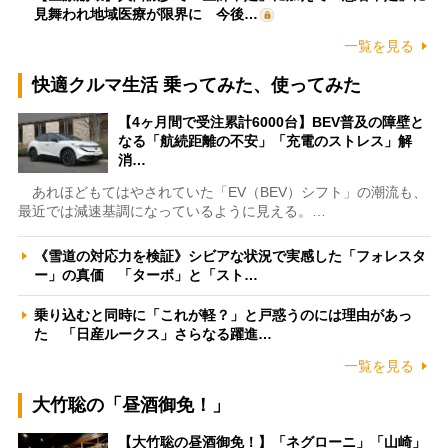
見舞われ地域医療が限界に 今後…
一覧を見る
快適クルマ生活 乗ってみた、使ってみた
【4ヶ月間で受注累計6000台】BEV普及の障壁と
なる「航続距離の不安」「充電のストレス」解
消…
あれほどもてはやされていた「EV（BEV）シフト」の潮流も、
最近では減速基調になっているように見える。…
《雪道の対応力を検証》シビアな状況で実感した「フォレスタ
ー」の真価 「ターボ」と「スト…
乗り込むと同時に「これが軽？」と戸惑うのには理由があっ
た 「日産ルークス」さらなる躍進…
一覧を見る
大竹聡の「昼酒御免！」
【大竹聡の昼酒御免！】「ネグローニ」「山崎」