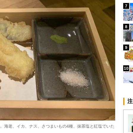
7
8
9
10
注
）。海老、イカ、ナス、さつまいもの4種、抹茶塩と紅塩でいた