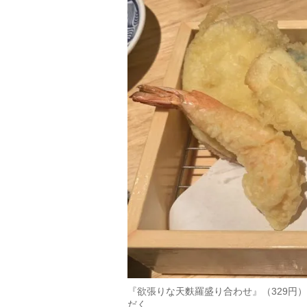
『欲張りな天麩羅盛り合わせ』（329円
だく