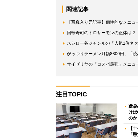
関連記事
【写真入り元記事】個性的なメニュ
回転寿司のトロサーモンの正体は？
スシロー各ジャンルの「人気1位ネ
がっつりラーメン月額8600円、「
サイゼリヤの「コスパ最強」メニュ
注目TOPIC
猛暑
けば
のか
【土
「懸