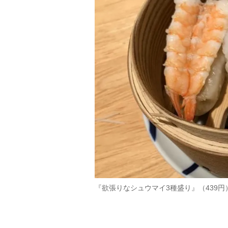
『欲張りなシュウマイ3種盛り』（439