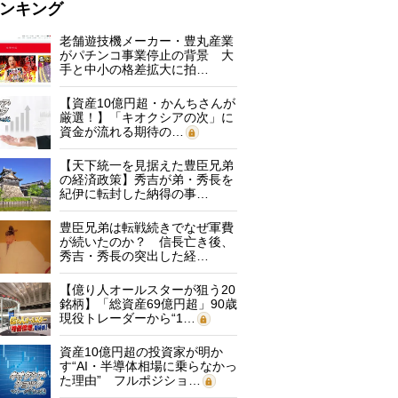
ンキング
老舗遊技機メーカー・豊丸産業
がパチンコ事業停止の背景 大
手と中小の格差拡大に拍…
【資産10億円超・かんちさんが
厳選！】「キオクシアの次」に
資金が流れる期待の…
【天下統一を見据えた豊臣兄弟
の経済政策】秀吉が弟・秀長を
紀伊に転封した納得の事…
豊臣兄弟は転戦続きでなぜ軍費
が続いたのか？ 信長亡き後、
秀吉・秀長の突出した経…
【億り人オールスターが狙う20
銘柄】「総資産69億円超」90歳
現役トレーダーから“1…
資産10億円超の投資家が明か
す“AI・半導体相場に乗らなかっ
た理由” フルポジショ…