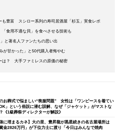
ーも豊富 スシロー系列の寿司居酒屋「杉玉」実食レポ
 「食用不適な貝」を食べさせる技術も
タ」と著名人ファンたちの思い出
読みが甘かった」と50代購入者悔やむ
ーは？ 大手ファミレスの原価の秘密
のお葬式で悩ましい“喪服問題” 女性は「ワンピースを着てい
OK」という俗説に潜む誤解、なぜ「ジャケット」がマストな
？《1級葬祭ディレクターが解説》
俵に埋まるカネ】大の里、豊昇龍が黒星続きの名古屋場所は
賞金2826万円」が下位力士に渡り「今日はみんなで焼肉