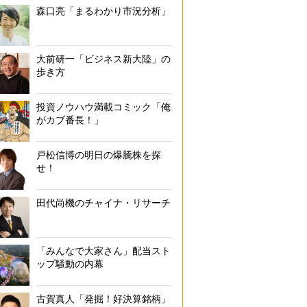
森口亮「まるわかり市況分析」
大前研一「ビジネス新大陸」の
歩き方
投資ノウハウ満載コミック「俺
がカブ番長！」
戸松信博の明日の爆騰株を探
せ！
田代尚機のチャイナ・リサーチ
「みんなで大家さん」配当スト
ップ騒動の内幕
古賀真人「発掘！好決算銘柄」