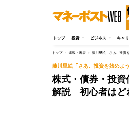
トップ
投資
ビジネス
キャリ
トップ
連載・著者
藤川里絵「さあ、投資
藤川里絵「さあ、投資を始めよ
株式・債券・投資
解説 初心者はど
Unmute