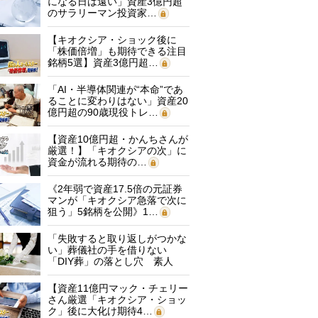
になる日は遠い」資産3億円超
のサラリーマン投資家…
【キオクシア・ショック後に
「株価倍増」も期待できる注目
銘柄5選】資産3億円超…
「AI・半導体関連が“本命”であ
ることに変わりはない」資産20
億円超の90歳現役トレ…
【資産10億円超・かんちさんが
厳選！】「キオクシアの次」に
資金が流れる期待の…
《2年弱で資産17.5倍の元証券
マンが「キオクシア急落で次に
狙う」5銘柄を公開》1…
「失敗すると取り返しがつかな
い」葬儀社の手を借りない
「DIY葬」の落とし穴 素人
に…
【資産11億円マック・チェリー
さん厳選「キオクシア・ショッ
ク」後に大化け期待4…