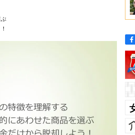
選ぶ
う！