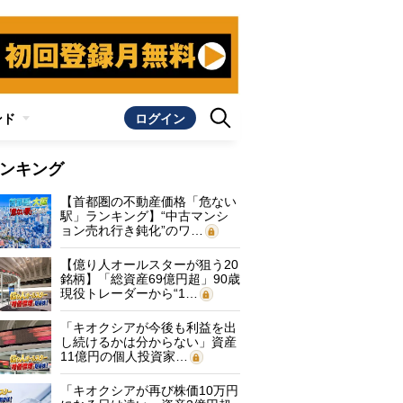
ンド
ログイン
ンキング
【首都圏の不動産価格「危ない
駅」ランキング】“中古マンシ
ョン売れ行き鈍化”のワ…
【億り人オールスターが狙う20
銘柄】「総資産69億円超」90歳
現役トレーダーから“1…
「キオクシアが今後も利益を出
し続けるかは分からない」資産
11億円の個人投資家…
「キオクシアが再び株価10万円