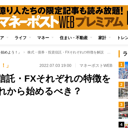
ア
ライフ
マネー
住まい・不動産
家計
トレ
を始めよう！」
株式・債券・投資信託・FXそれぞれの特徴を解説 初心者はどれから始めるべき？
ラ
1
う！」
2022.07.03 19:00
マネーポストWEB
信託・FXそれぞれの特徴を
2
れから始めるべき？
Loaded
:
3
97.13%
/
4