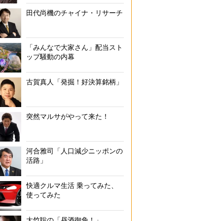
田代尚機のチャイナ・リサーチ
「みんなで大家さん」配当スト
ップ騒動の内幕
古賀真人「発掘！好決算銘柄」
突然マルサがやって来た！
河合雅司「人口減少ニッポンの
活路」
快適クルマ生活 乗ってみた、
使ってみた
大竹聡の「昼酒御免！」