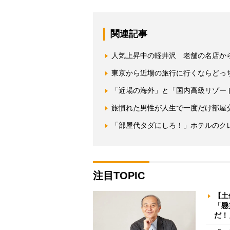
関連記事
人気上昇中の軽井沢 老舗の名店か
東京から近場の旅行に行くならどっ
「近場の海外」と「国内高級リゾー
旅慣れた男性が人生で一度だけ部屋
「部屋代タダにしろ！」ホテルのク
注目TOPIC
【土
「懸
だ！