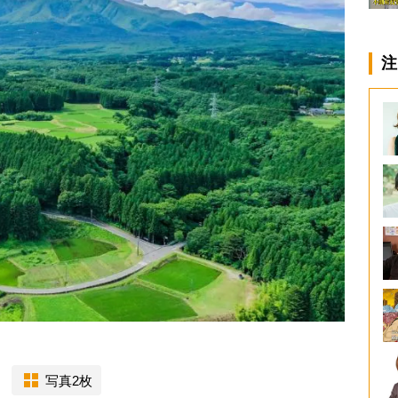
注
写真2枚