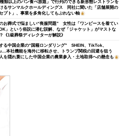
0種類以上のパン食べ放題」で行列のできる新形態レストランを
けるサンマルクホールディングス 同社に聞いた「店舗展開の
セプト」、事業を多角化してもぶれない軸
のお葬式で悩ましい“喪服問題” 女性は「ワンピースを着てい
OK」という俗説に潜む誤解、なぜ「ジャケット」がマストな
？《1級葬祭ディレクターが解説》
する中国企業の“国籍ロンダリング” SHEIN、TikTok、
mu…本社機能を海外に移転させ、トランプ関税の回避を狙う
人を隠れ蓑にした中国企業の農業参入・土地取得への懸念も