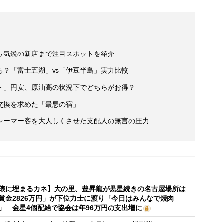
ら気鋭の新店まで注目スポットを紹介
ち？「富士五湖」vs「伊豆半島」実力比較
ト」円安、原油高の状況下でどちらがお得？
交換を求めた「最悪の宿」
レーマー客を大人しくさせた支配人の無言の圧力
俵に埋まるカネ】大の里、豊昇龍が黒星続きの名古屋場所は
賞金2826万円」が下位力士に渡り「今日はみんなで焼肉
」 金星4個配給で協会は年96万円の支出増に