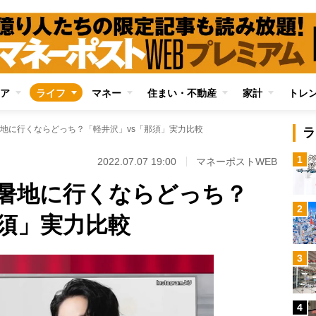
ア
ライフ
マネー
住まい・不動産
家計
トレ
地に行くならどっち？「軽井沢」vs「那須」実力比較
ラ
1
2022.07.07 19:00
マネーポストWEB
暑地に行くならどっち？
2
那須」実力比較
3
4