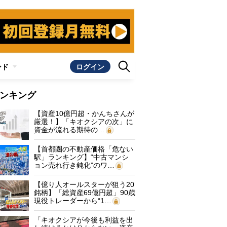
ンド
ログイン
ンキング
【資産10億円超・かんちさんが
厳選！】「キオクシアの次」に
資金が流れる期待の…
【首都圏の不動産価格「危ない
駅」ランキング】“中古マンシ
ョン売れ行き鈍化”のワ…
【億り人オールスターが狙う20
銘柄】「総資産69億円超」90歳
現役トレーダーから“1…
「キオクシアが今後も利益を出