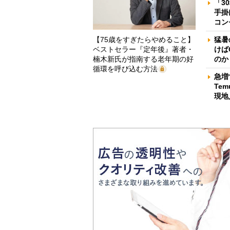
「3
手掛
コン
【75歳をすぎたらやめること】
猛暑
ベストセラー『定年後』著者・
けば
楠木新氏が指南する老年期の好
のか
循環を呼び込む方法
急増
Te
現地