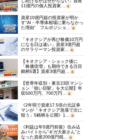
し続けるかは分からない」資産
11億円の個人投資家…
資産10億円超の投資家が明か
す“AI・半導体相場に乗らなかっ
た理由” フルポジショ…
「キオクシアが再び株価10万円
になる日は遠い」資産3億円超
のサラリーマン投資家…
【キオクシア・ショック後に
「株価倍増」も期待できる注目
銘柄5選】資産3億円超…
【世帯年収別・東京23区マンシ
ョン「狙い目駅」を大公開】年
収500万円、700万円…
《2年弱で資産17.5倍の元証券
マンが「キオクシア急落で次に
狙う」5銘柄を公開》1…
《利益は年5億円前後》住み込
みバイトから“ギガ大家さん”と
なった資産200億円税…