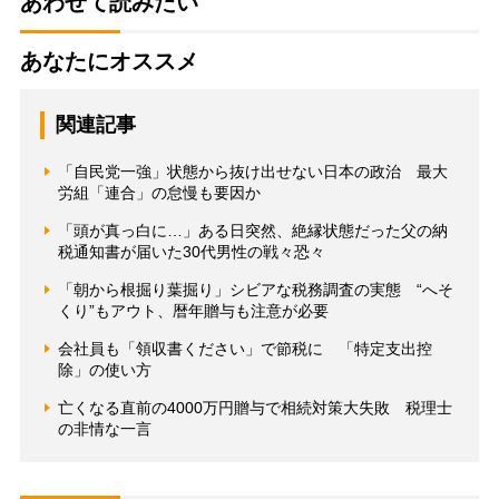
あわせて読みたい
あなたにオススメ
関連記事
「自民党一強」状態から抜け出せない日本の政治 最大
労組「連合」の怠慢も要因か
「頭が真っ白に…」ある日突然、絶縁状態だった父の納
税通知書が届いた30代男性の戦々恐々
「朝から根掘り葉掘り」シビアな税務調査の実態 “へそ
くり”もアウト、暦年贈与も注意が必要
会社員も「領収書ください」で節税に 「特定支出控
除」の使い方
亡くなる直前の4000万円贈与で相続対策大失敗 税理士
の非情な一言