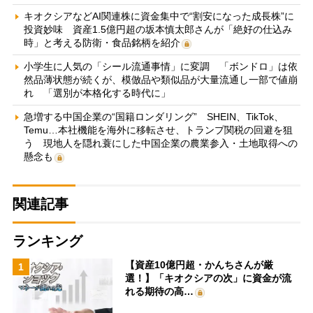
キオクシアなどAI関連株に資金集中で“割安になった成長株”に
投資妙味 資産1.5億円超の坂本慎太郎さんが「絶好の仕込み
時」と考える防衛・食品銘柄を紹介
小学生に人気の「シール流通事情」に変調 「ボンドロ」は依
然品薄状態が続くが、模倣品や類似品が大量流通し一部で値崩
れ 「選別が本格化する時代に」
急増する中国企業の“国籍ロンダリング” SHEIN、TikTok、
Temu…本社機能を海外に移転させ、トランプ関税の回避を狙
う 現地人を隠れ蓑にした中国企業の農業参入・土地取得への
懸念も
関連記事
ランキング
【資産10億円超・かんちさんが厳
1
選！】「キオクシアの次」に資金が流
れる期待の高…