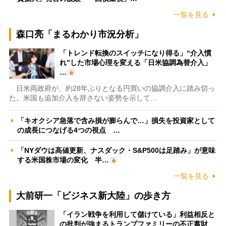
一覧を見る
森口亮「まるわかり市況分析」
「トレンド転換のスイッチになり得る」“介入慣
れ”した市場心理を変える「日米協調為替介入」
…
日米両政府が、約28年ぶりとなる円買いの協調介入に踏み切っ
た。米国も追加介入を辞さない姿勢を示して…
「キオクシア急落で含み損が膨らんで…」損失を投資家として
の成長につなげる4つの視点 …
「NYダウは高値更新、ナスダック・S&P500は足踏み」が意味
する米国株市場の変化 半…
一覧を見る
大前研一「ビジネス新大陸」の歩き方
「イラン戦争を利用して儲けている」利益相反と
の批判が強まるトランプファミリーの不正蓄財