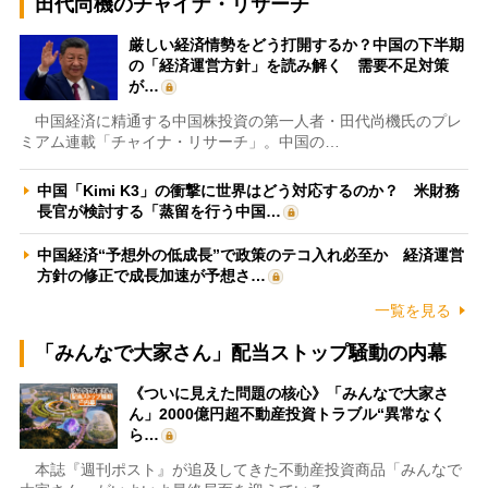
田代尚機のチャイナ・リサーチ
厳しい経済情勢をどう打開するか？中国の下半期
の「経済運営方針」を読み解く 需要不足対策
が…
中国経済に精通する中国株投資の第一人者・田代尚機氏のプレ
ミアム連載「チャイナ・リサーチ」。中国の…
中国「Kimi K3」の衝撃に世界はどう対応するのか？ 米財務
長官が検討する「蒸留を行う中国…
中国経済“予想外の低成長”で政策のテコ入れ必至か 経済運営
方針の修正で成長加速が予想さ…
一覧を見る
「みんなで大家さん」配当ストップ騒動の内幕
《ついに見えた問題の核心》「みんなで大家さ
ん」2000億円超不動産投資トラブル“異常なく
ら…
本誌『週刊ポスト』が追及してきた不動産投資商品「みんなで