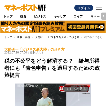
ログイン
トップ
投資
ビジネス
キャリア
ライフ
マネー
トップ
連載・著者
大前研一「ビジネス新大陸」の歩き方
税の不公平をどう
大前研一「ビジネス新大陸」の歩き方
2022.07.30 07:00
週刊ポスト
税の不公平をどう解消する？ 給与所得
者にも「青色申告」を適用するための政
策提言
もっと見る
arrow_forward_ios