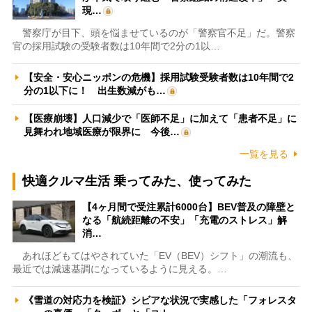
現…
警察庁が目下、頭を悩ませているのが「警察官不足」だ。警察
官の採用試験の受験者数は10年間で2分の1以…
【安全・安心ニッポンの危機】採用試験受験者数は10年間で2
分の1以下に！ 出生数減がも…
【医療崩壊】人口減少で「医師不足」に加えて「患者不足」に
見舞われ地域医療が限界に 今後…
一覧を見る
快適クルマ生活 乗ってみた、使ってみた
【4ヶ月間で受注累計6000台】BEV普及の障壁と
なる「航続距離の不安」「充電のストレス」解
消…
あれほどもてはやされていた「EV（BEV）シフト」の潮流も、
最近では減速基調になっているように見える。…
《雪道の対応力を検証》シビアな状況で実感した「フォレスタ