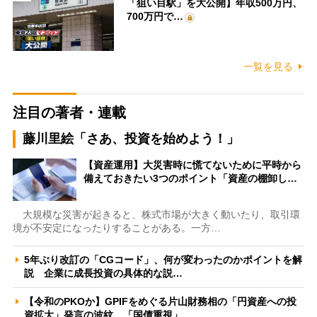
「狙い目駅」を大公開】年収500万円、
700万円で…
一覧を見る
注目の著者・連載
藤川里絵「さあ、投資を始めよう！」
【資産運用】大災害時に慌てないために平時から
備えておきたい3つのポイント「資産の棚卸し…
大規模な災害が起きると、株式市場が大きく動いたり、取引環
境が不安定になったりすることがある。一方…
5年ぶり改訂の「CGコード」、何が変わったのかポイントを解
説 企業に成長投資の具体的な説…
【令和のPKOか】GPIFをめぐる片山財務相の「円資産への投
資拡大」発言の波紋 「国債重視」…