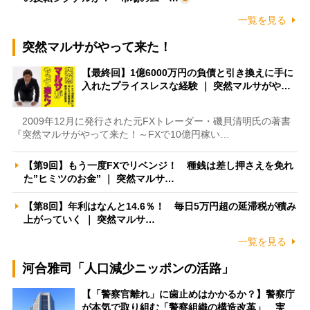
一覧を見る
突然マルサがやって来た！
【最終回】1億6000万円の負債と引き換えに手に
入れたプライスレスな経験 ｜ 突然マルサがや…
2009年12月に発行された元FXトレーダー・磯貝清明氏の著書
『突然マルサがやって来た！～FXで10億円稼い…
【第9回】もう一度FXでリベンジ！ 種銭は差し押さえを免れ
た”ヒミツのお金” ｜ 突然マルサ…
【第8回】年利はなんと14.6％！ 毎日5万円超の延滞税が積み
上がっていく ｜ 突然マルサ…
一覧を見る
河合雅司「人口減少ニッポンの活路」
【「警察官離れ」に歯止めはかかるか？】警察庁
が本気で取り組む「警察組織の構造改革」 実