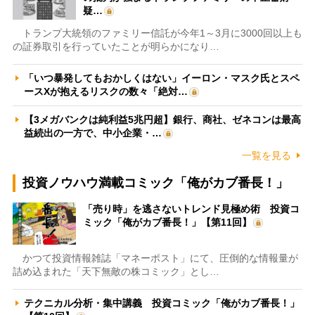
疑…
トランプ大統領のファミリー信託が今年1～3月に3000回以上も
の証券取引を行っていたことが明らかになり…
「いつ暴発してもおかしくはない」イーロン・マスク氏とスペ
ースXが抱えるリスクの数々「絶対…
【3メガバンクは純利益5兆円超】銀行、商社、ゼネコンは最高
益続出の一方で、中小企業・…
一覧を見る
投資ノウハウ満載コミック「俺がカブ番長！」
「売り時」を逃さないトレンド見極め術 投資コ
ミック「俺がカブ番長！」【第11回】
かつて投資情報雑誌「マネーポスト」にて、圧倒的な情報量が
詰め込まれた「天下無敵の株コミック」とし…
テクニカル分析・集中講義 投資コミック「俺がカブ番長！」