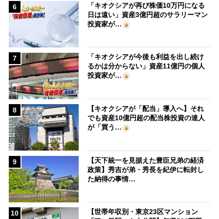
「キオクシアが再び株価10万円になる
6
日は遠い」資産3億円超のサラリーマン
投資家が…
「キオクシアが今後も利益を出し続け
7
るかは分からない」資産11億円の個人
投資家が…
【キオクシアが「配当」導入へ】それ
8
でも資産10億円超の配当株投資の達人
が「買う…
【天下統一を見据えた豊臣兄弟の経済
9
政策】秀吉が弟・秀長を紀伊に転封し
た納得の事情…
【世帯年収別・東京23区マンション
10