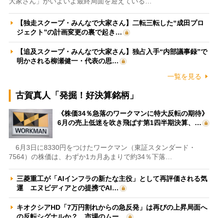
大家さん」がいよいよ最終局面を迎えている…
【独走スクープ・みんなで大家さん】二転三転した“成田プロ
ジェクト”の計画変更の裏で起き…
【追及スクープ・みんなで大家さん】独占入手“内部議事録”で
明かされる柳瀬健一・代表の思…
一覧を見る
古賀真人「発掘！好決算銘柄」
《株価34％急落のワークマンに特大反転の期待》
6月の売上低迷を吹き飛ばす第1四半期決算、…
6月3日に8330円をつけたワークマン（東証スタンダード・
7564）の株価は、わずか1カ月あまりで約34％下落…
三菱重工が「AIインフラの新たな主役」として再評価される気
運 エヌビディアとの提携でAI…
キオクシアHD「7万円割れからの急反発」は再びの上昇局面へ
の反転シグナルか？ 市場のムー…