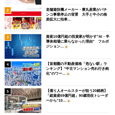
老舗遊技機メーカー・豊丸産業がパチ
2
ンコ事業停止の背景 大手と中小の格
差拡大に拍車…
資産10億円超の投資家が明かす“AI・半
3
導体相場に乗らなかった理由” フルポ
ジション…
【首都圏の不動産価格「危ない駅」ラ
4
ンキング】“中古マンション売れ行き鈍
化”のワー…
【億り人オールスターが狙う20銘柄】
5
「総資産69億円超」90歳現役トレーダ
ーから“10…