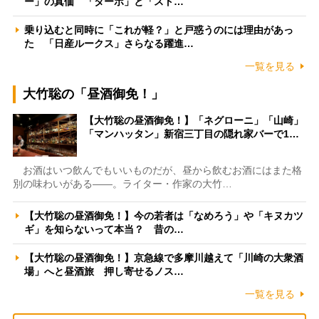
ー」の真価 「ターボ」と「スト…
乗り込むと同時に「これが軽？」と戸惑うのには理由があっ
た 「日産ルークス」さらなる躍進…
一覧を見る
大竹聡の「昼酒御免！」
【大竹聡の昼酒御免！】「ネグローニ」「山崎」
「マンハッタン」新宿三丁目の隠れ家バーで1…
お酒はいつ飲んでもいいものだが、昼から飲むお酒にはまた格
別の味わいがある――。ライター・作家の大竹…
【大竹聡の昼酒御免！】今の若者は「なめろう」や「キヌカツ
ギ」を知らないって本当？ 昔の…
【大竹聡の昼酒御免！】京急線で多摩川越えて「川崎の大衆酒
場」へと昼酒旅 押し寄せるノス…
一覧を見る