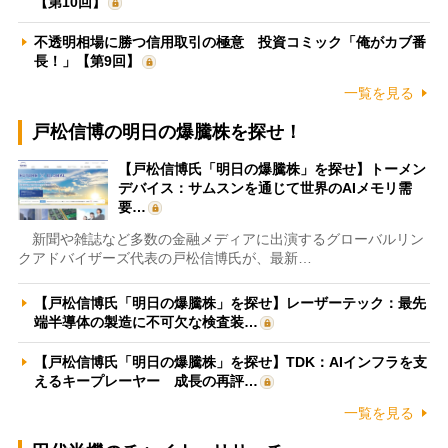
【第10回】
不透明相場に勝つ信用取引の極意 投資コミック「俺がカブ番
長！」【第9回】
一覧を見る
戸松信博の明日の爆騰株を探せ！
【戸松信博氏「明日の爆騰株」を探せ】トーメン
デバイス：サムスンを通じて世界のAIメモリ需
要…
新聞や雑誌など多数の金融メディアに出演するグローバルリン
クアドバイザーズ代表の戸松信博氏が、最新…
【戸松信博氏「明日の爆騰株」を探せ】レーザーテック：最先
端半導体の製造に不可欠な検査装…
【戸松信博氏「明日の爆騰株」を探せ】TDK：AIインフラを支
えるキープレーヤー 成長の再評…
一覧を見る