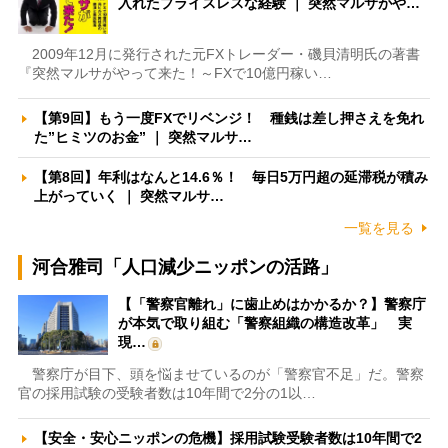
入れたプライスレスな経験 ｜ 突然マルサがや…
2009年12月に発行された元FXトレーダー・磯貝清明氏の著書
『突然マルサがやって来た！～FXで10億円稼い…
【第9回】もう一度FXでリベンジ！ 種銭は差し押さえを免れ
た”ヒミツのお金” ｜ 突然マルサ…
【第8回】年利はなんと14.6％！ 毎日5万円超の延滞税が積み
上がっていく ｜ 突然マルサ…
一覧を見る
河合雅司「人口減少ニッポンの活路」
【「警察官離れ」に歯止めはかかるか？】警察庁
が本気で取り組む「警察組織の構造改革」 実
現…
警察庁が目下、頭を悩ませているのが「警察官不足」だ。警察
官の採用試験の受験者数は10年間で2分の1以…
【安全・安心ニッポンの危機】採用試験受験者数は10年間で2