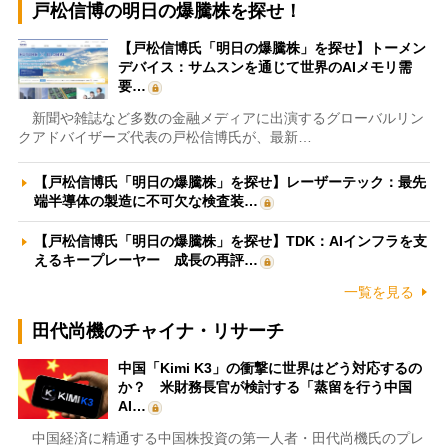
戸松信博の明日の爆騰株を探せ！
【戸松信博氏「明日の爆騰株」を探せ】トーメン
デバイス：サムスンを通じて世界のAIメモリ需
要…
新聞や雑誌など多数の金融メディアに出演するグローバルリン
クアドバイザーズ代表の戸松信博氏が、最新…
【戸松信博氏「明日の爆騰株」を探せ】レーザーテック：最先
端半導体の製造に不可欠な検査装…
【戸松信博氏「明日の爆騰株」を探せ】TDK：AIインフラを支
えるキープレーヤー 成長の再評…
一覧を見る
田代尚機のチャイナ・リサーチ
中国「Kimi K3」の衝撃に世界はどう対応するの
か？ 米財務長官が検討する「蒸留を行う中国
AI…
中国経済に精通する中国株投資の第一人者・田代尚機氏のプレ