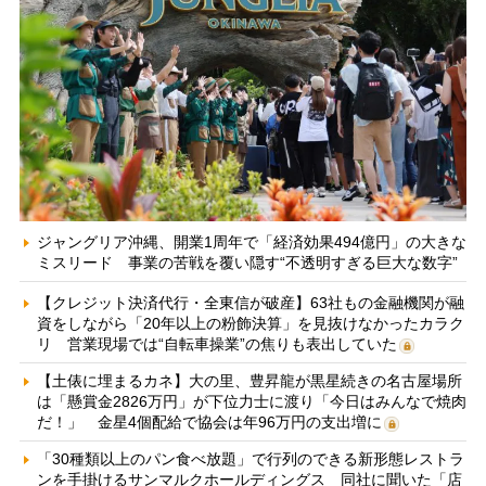
ジャングリア沖縄、開業1周年で「経済効果494億円」の大きな
ミスリード 事業の苦戦を覆い隠す“不透明すぎる巨大な数字”
【クレジット決済代行・全東信が破産】63社もの金融機関が融
資をしながら「20年以上の粉飾決算」を見抜けなかったカラク
リ 営業現場では“自転車操業”の焦りも表出していた
【土俵に埋まるカネ】大の里、豊昇龍が黒星続きの名古屋場所
は「懸賞金2826万円」が下位力士に渡り「今日はみんなで焼肉
だ！」 金星4個配給で協会は年96万円の支出増に
「30種類以上のパン食べ放題」で行列のできる新形態レストラ
ンを手掛けるサンマルクホールディングス 同社に聞いた「店