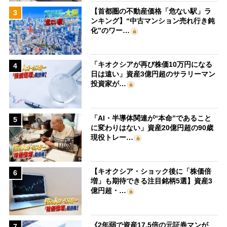
【首都圏の不動産価格「危ない駅」ラ
3
ンキング】“中古マンション売れ行き鈍
化”のワー…
「キオクシアが再び株価10万円になる
4
日は遠い」資産3億円超のサラリーマン
投資家が…
「AI・半導体関連が“本命”であること
5
に変わりはない」資産20億円超の90歳
現役トレー…
【キオクシア・ショック後に「株価倍
6
増」も期待できる注目銘柄5選】資産3
億円超・…
《2年弱で資産17.5倍の元証券マンが
7