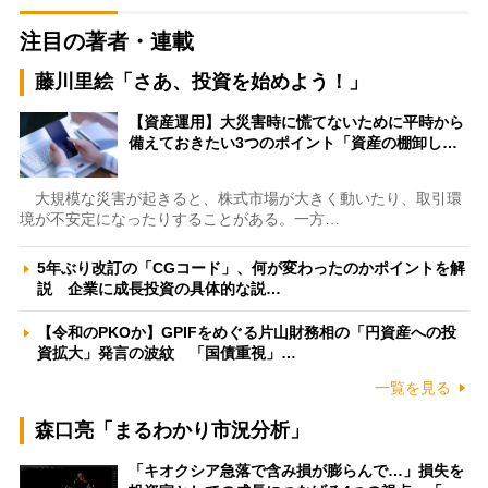
注目の著者・連載
藤川里絵「さあ、投資を始めよう！」
【資産運用】大災害時に慌てないために平時から
備えておきたい3つのポイント「資産の棚卸し…
大規模な災害が起きると、株式市場が大きく動いたり、取引環
境が不安定になったりすることがある。一方…
5年ぶり改訂の「CGコード」、何が変わったのかポイントを解
説 企業に成長投資の具体的な説…
【令和のPKOか】GPIFをめぐる片山財務相の「円資産への投
資拡大」発言の波紋 「国債重視」…
一覧を見る
森口亮「まるわかり市況分析」
「キオクシア急落で含み損が膨らんで…」損失を