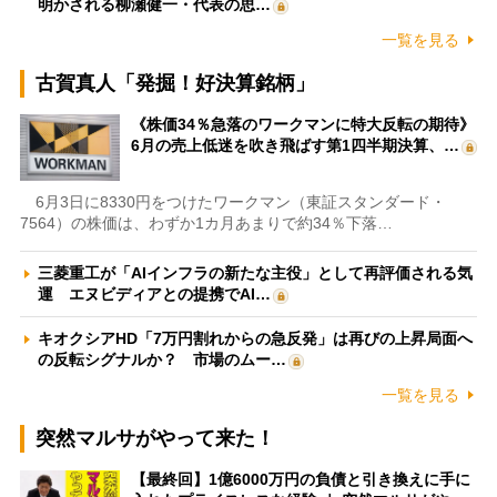
明かされる柳瀬健一・代表の思…
一覧を見る
古賀真人「発掘！好決算銘柄」
《株価34％急落のワークマンに特大反転の期待》
6月の売上低迷を吹き飛ばす第1四半期決算、…
6月3日に8330円をつけたワークマン（東証スタンダード・
7564）の株価は、わずか1カ月あまりで約34％下落…
三菱重工が「AIインフラの新たな主役」として再評価される気
運 エヌビディアとの提携でAI…
キオクシアHD「7万円割れからの急反発」は再びの上昇局面へ
の反転シグナルか？ 市場のムー…
一覧を見る
突然マルサがやって来た！
【最終回】1億6000万円の負債と引き換えに手に