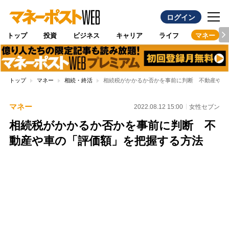
ログイン
トップ
投資
ビジネス
キャリア
ライフ
マネー
トップ
マネー
相続・終活
相続税がかかるか否かを事前に判断 不動産や車
マネー
2022.08.12 15:00
女性セブン
相続税がかかるか否かを事前に判断 不
動産や車の「評価額」を把握する方法
Loaded
:
100.00%
/
Unmute