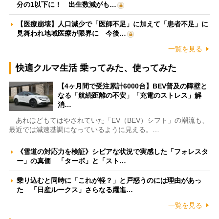
分の1以下に！ 出生数減がも…
【医療崩壊】人口減少で「医師不足」に加えて「患者不足」に
見舞われ地域医療が限界に 今後…
一覧を見る
快適クルマ生活 乗ってみた、使ってみた
【4ヶ月間で受注累計6000台】BEV普及の障壁と
なる「航続距離の不安」「充電のストレス」解
消…
あれほどもてはやされていた「EV（BEV）シフト」の潮流も、
最近では減速基調になっているように見える。…
《雪道の対応力を検証》シビアな状況で実感した「フォレスタ
ー」の真価 「ターボ」と「スト…
乗り込むと同時に「これが軽？」と戸惑うのには理由があっ
た 「日産ルークス」さらなる躍進…
一覧を見る