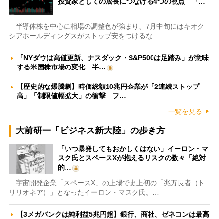
投資家としての成長につなげる4つの視点 「…
半導体株を中心に相場の調整色が強まり、7月中旬にはキオク
シアホールディングスがストップ安をつけるな…
「NYダウは高値更新、ナスダック・S&P500は足踏み」が意味
する米国株市場の変化 半…
【歴史的な爆騰劇】時価総額10兆円企業が「2連続ストップ
高」「制限値幅拡大」の衝撃 フ…
一覧を見る
大前研一「ビジネス新大陸」の歩き方
「いつ暴発してもおかしくはない」イーロン・マ
スク氏とスペースXが抱えるリスクの数々「絶対
的…
宇宙開発企業「スペースX」の上場で史上初の「兆万長者（ト
リリオネア）」となったイーロン・マスク氏。…
【3メガバンクは純利益5兆円超】銀行、商社、ゼネコンは最高