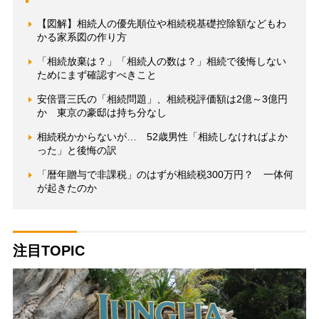
【図解】相続人の優先順位や相続税基礎控除額などもわ
かる家系図の作り方
「相続放棄は？」「相続人の数は？」相続で後悔しない
ためにまず確認すべきこと
安倍晋三氏の「相続問題」、相続税評価額は2億～3億円
か 東京の豪邸は持ち分なし
相続税かからないが… 52歳男性「相続しなければよか
った」と後悔の訳
「暦年贈与で非課税」のはずが相続税300万円？ 一体何
が起きたのか
注目TOPIC