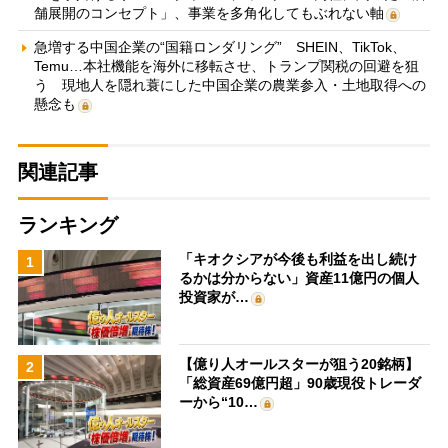
舗展開のコンセプト」、事業を多角化してもぶれない軸
急増する中国企業の“国籍ロンダリング” SHEIN、TikTok、
Temu…本社機能を海外に移転させ、トランプ関税の回避を狙
う 現地人を隠れ蓑にした中国企業の農業参入・土地取得への
懸念も
関連記事
ランキング
「キオクシアが今後も利益を出し続け
1
るかは分からない」資産11億円の個人
投資家が…
【億り人オールスターが狙う20銘柄】
2
「総資産69億円超」90歳現役トレーダ
ーから“10…