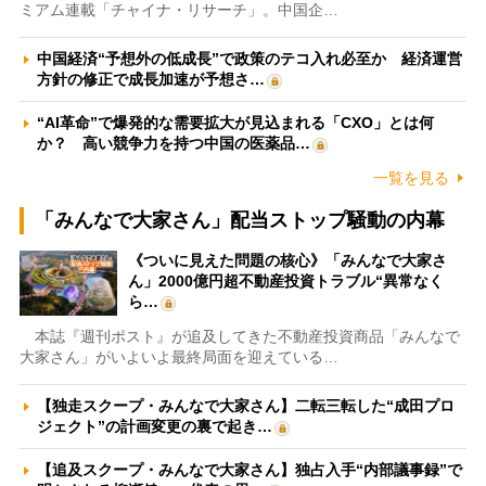
ミアム連載「チャイナ・リサーチ」。中国企…
中国経済“予想外の低成長”で政策のテコ入れ必至か 経済運営
方針の修正で成長加速が予想さ…
“AI革命”で爆発的な需要拡大が見込まれる「CXO」とは何
か？ 高い競争力を持つ中国の医薬品…
一覧を見る
「みんなで大家さん」配当ストップ騒動の内幕
《ついに見えた問題の核心》「みんなで大家さ
ん」2000億円超不動産投資トラブル“異常なく
ら…
本誌『週刊ポスト』が追及してきた不動産投資商品「みんなで
大家さん」がいよいよ最終局面を迎えている…
【独走スクープ・みんなで大家さん】二転三転した“成田プロ
ジェクト”の計画変更の裏で起き…
【追及スクープ・みんなで大家さん】独占入手“内部議事録”で