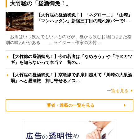
大竹聡の「昼酒御免！」
【大竹聡の昼酒御免！】「ネグローニ」「山崎」
「マンハッタン」新宿三丁目の隠れ家バーで1…
お酒はいつ飲んでもいいものだが、昼から飲むお酒にはまた格
別の味わいがある――。ライター・作家の大竹…
【大竹聡の昼酒御免！】今の若者は「なめろう」や「キヌカツ
ギ」を知らないって本当？ 昔の…
【大竹聡の昼酒御免！】京急線で多摩川越えて「川崎の大衆酒
場」へと昼酒旅 押し寄せるノス…
一覧を見る
著者・連載の一覧を見る