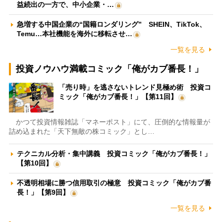
益続出の一方で、中小企業・…
急増する中国企業の“国籍ロンダリング” SHEIN、TikTok、
Temu…本社機能を海外に移転させ…
一覧を見る
投資ノウハウ満載コミック「俺がカブ番長！」
「売り時」を逃さないトレンド見極め術 投資コ
ミック「俺がカブ番長！」【第11回】
かつて投資情報雑誌「マネーポスト」にて、圧倒的な情報量が
詰め込まれた「天下無敵の株コミック」とし…
テクニカル分析・集中講義 投資コミック「俺がカブ番長！」
【第10回】
不透明相場に勝つ信用取引の極意 投資コミック「俺がカブ番
長！」【第9回】
一覧を見る