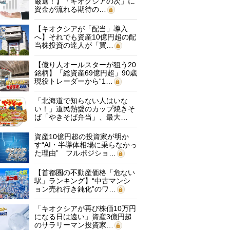
厳選！】「キオクシアの次」に
資金が流れる期待の…
【キオクシアが「配当」導入
へ】それでも資産10億円超の配
当株投資の達人が「買…
【億り人オールスターが狙う20
銘柄】「総資産69億円超」90歳
現役トレーダーから“1…
「北海道で知らない人はいな
い！」道民熱愛のカップ焼きそ
ば「やきそば弁当」、最大…
資産10億円超の投資家が明か
す“AI・半導体相場に乗らなかっ
た理由” フルポジショ…
【首都圏の不動産価格「危ない
駅」ランキング】“中古マンシ
ョン売れ行き鈍化”のワ…
「キオクシアが再び株価10万円
になる日は遠い」資産3億円超
のサラリーマン投資家…