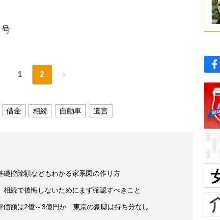
日号
1
2
借金
相続
自動車
遺言
基礎控除額などもわかる家系図の作り方
」相続で後悔しないためにまず確認すべきこと
評価額は2億～3億円か 東京の豪邸は持ち分なし