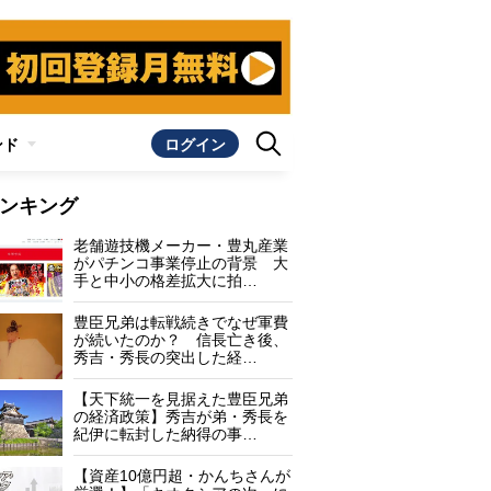
ンド
ログイン
ンキング
老舗遊技機メーカー・豊丸産業
がパチンコ事業停止の背景 大
手と中小の格差拡大に拍…
豊臣兄弟は転戦続きでなぜ軍費
が続いたのか？ 信長亡き後、
秀吉・秀長の突出した経…
【天下統一を見据えた豊臣兄弟
の経済政策】秀吉が弟・秀長を
紀伊に転封した納得の事…
【資産10億円超・かんちさんが