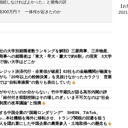
「相続しなければよかった」と後悔の訳
【お
300万円？ 一体何が起きたのか
202
社の大学別就職者数ランキングを解剖》三菱商事、三井物産、
商事への就職者は「東大・早大・慶大で約6割」の現実 3大学
で強い大学はどこか
レジット決済代行・全東信が破産】63社もの金融機関が融資を
がら「20年以上の粉飾決算」を見抜けなかったカラクリ 営業
では“自転車操業”の焦りも表出していた
がやりたいのか分からない」竹中平蔵氏が語る高市内閣の評
「給付付き税額控除はその場しのぎ」いま不可欠なのは“社会
制度の改革議論”と指摘
する中国企業の“国籍ロンダリング” SHEIN、TikTok、
mu…本社機能を海外に移転させ、トランプ関税の回避を狙う
人を隠れ蓑にした中国企業の農業参入・土地取得への懸念も