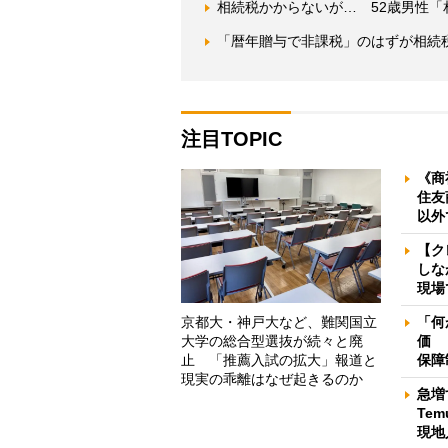
相続税かからないが… 52歳男性
「暦年贈与で非課税」のはずが相続税
注目TOPIC
《商
住友
以外
【ク
しな
現場
京都大・神戸大など、難関国立
「何
大学の総合型選抜が続々と廃
価 
止 「推薦入試の拡大」報道と
保障
現実の乖離はなぜ起きるのか
急増
Te
現地