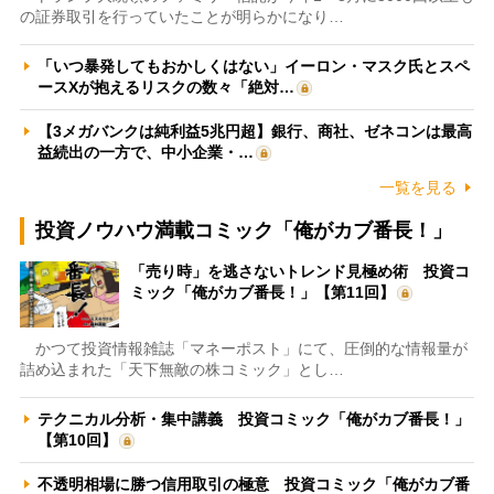
の証券取引を行っていたことが明らかになり…
「いつ暴発してもおかしくはない」イーロン・マスク氏とスペ
ースXが抱えるリスクの数々「絶対…
【3メガバンクは純利益5兆円超】銀行、商社、ゼネコンは最高
益続出の一方で、中小企業・…
一覧を見る
投資ノウハウ満載コミック「俺がカブ番長！」
「売り時」を逃さないトレンド見極め術 投資コ
ミック「俺がカブ番長！」【第11回】
かつて投資情報雑誌「マネーポスト」にて、圧倒的な情報量が
詰め込まれた「天下無敵の株コミック」とし…
テクニカル分析・集中講義 投資コミック「俺がカブ番長！」
【第10回】
不透明相場に勝つ信用取引の極意 投資コミック「俺がカブ番