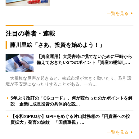
一覧を見る
注目の著者・連載
藤川里絵「さあ、投資を始めよう！」
【資産運用】大災害時に慌てないために平時から
備えておきたい3つのポイント「資産の棚卸し…
大規模な災害が起きると、株式市場が大きく動いたり、取引環
境が不安定になったりすることがある。一方…
5年ぶり改訂の「CGコード」、何が変わったのかポイントを解
説 企業に成長投資の具体的な説…
【令和のPKOか】GPIFをめぐる片山財務相の「円資産への投
資拡大」発言の波紋 「国債重視」…
一覧を見る