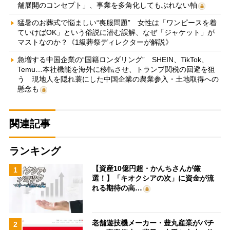
舗展開のコンセプト」、事業を多角化してもぶれない軸
猛暑のお葬式で悩ましい“喪服問題” 女性は「ワンピースを着
ていけばOK」という俗説に潜む誤解、なぜ「ジャケット」が
マストなのか？《1級葬祭ディレクターが解説》
急増する中国企業の“国籍ロンダリング” SHEIN、TikTok、
Temu…本社機能を海外に移転させ、トランプ関税の回避を狙
う 現地人を隠れ蓑にした中国企業の農業参入・土地取得への
懸念も
関連記事
ランキング
【資産10億円超・かんちさんが厳
1
選！】「キオクシアの次」に資金が流
れる期待の高…
老舗遊技機メーカー・豊丸産業がパチ
2