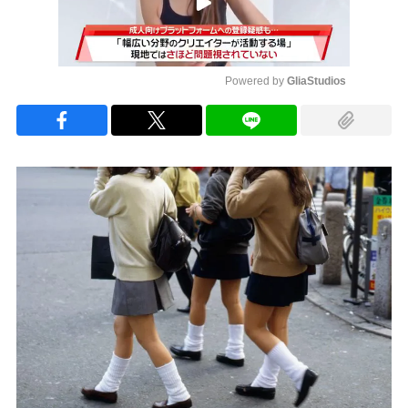
Powered by 
GliaStudios
Mute