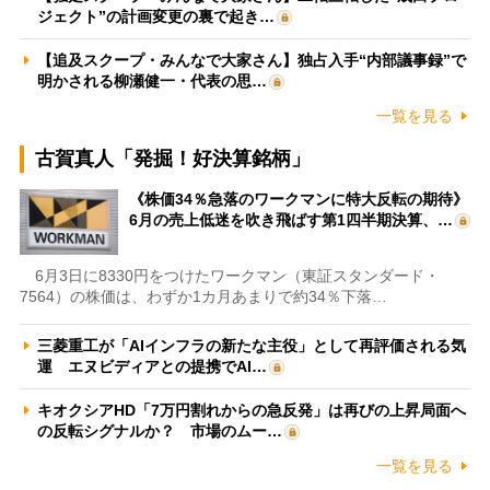
ジェクト”の計画変更の裏で起き…
【追及スクープ・みんなで大家さん】独占入手“内部議事録”で
明かされる柳瀬健一・代表の思…
一覧を見る
古賀真人「発掘！好決算銘柄」
《株価34％急落のワークマンに特大反転の期待》
6月の売上低迷を吹き飛ばす第1四半期決算、…
6月3日に8330円をつけたワークマン（東証スタンダード・
7564）の株価は、わずか1カ月あまりで約34％下落…
三菱重工が「AIインフラの新たな主役」として再評価される気
運 エヌビディアとの提携でAI…
キオクシアHD「7万円割れからの急反発」は再びの上昇局面へ
の反転シグナルか？ 市場のムー…
一覧を見る