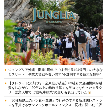
ジャングリア沖縄、開業1周年で「経済効果494億円」の大きな
ミスリード 事業の苦戦を覆い隠す“不透明すぎる巨大な数字”
【クレジット決済代行・全東信が破産】63社もの金融機関が融
資をしながら「20年以上の粉飾決算」を見抜けなかったカラク
リ 営業現場では“自転車操業”の焦りも表出していた
「30種類以上のパン食べ放題」で行列のできる新形態レストラ
ンを手掛けるサンマルクホールディングス 同社に聞いた「店