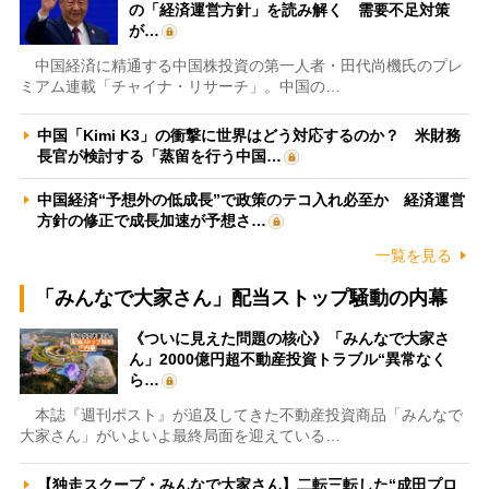
の「経済運営方針」を読み解く 需要不足対策
が…
中国経済に精通する中国株投資の第一人者・田代尚機氏のプレ
ミアム連載「チャイナ・リサーチ」。中国の…
中国「Kimi K3」の衝撃に世界はどう対応するのか？ 米財務
長官が検討する「蒸留を行う中国…
中国経済“予想外の低成長”で政策のテコ入れ必至か 経済運営
方針の修正で成長加速が予想さ…
一覧を見る
「みんなで大家さん」配当ストップ騒動の内幕
《ついに見えた問題の核心》「みんなで大家さ
ん」2000億円超不動産投資トラブル“異常なく
ら…
本誌『週刊ポスト』が追及してきた不動産投資商品「みんなで
大家さん」がいよいよ最終局面を迎えている…
【独走スクープ・みんなで大家さん】二転三転した“成田プロ