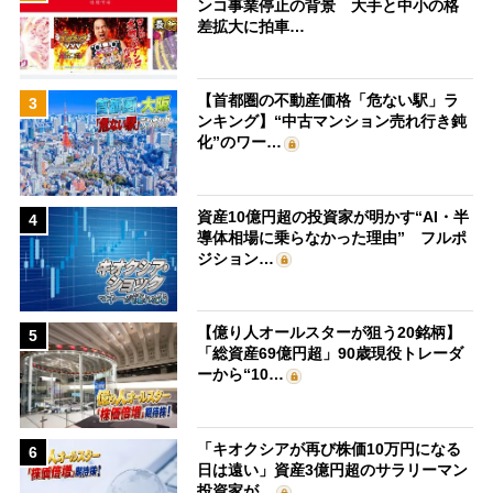
ンコ事業停止の背景 大手と中小の格
差拡大に拍車…
【首都圏の不動産価格「危ない駅」ラ
3
ンキング】“中古マンション売れ行き鈍
化”のワー…
資産10億円超の投資家が明かす“AI・半
4
導体相場に乗らなかった理由” フルポ
ジション…
【億り人オールスターが狙う20銘柄】
5
「総資産69億円超」90歳現役トレーダ
ーから“10…
「キオクシアが再び株価10万円になる
6
日は遠い」資産3億円超のサラリーマン
投資家が…