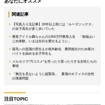
あなたにオススメ
関連記事
【写真入り元記事】20年以上前には「ルーズソックス」
の女子高生が多く歩いていた
整形アイドル轟ちゃんの1350万円整形人生 「発端はい
じめ体験。いまは自分を愛せるように」
脱毛への意識の芽生えが低年齢化 費用捻出のため夜の
バイトを始める女子学生も
メルカリで“汚コスメ”を売ったり買ったりする女性たちの
事情
「胸元を見ないように超緊張」 夏場のオフィスの女性
の薄着問題
注目TOPIC