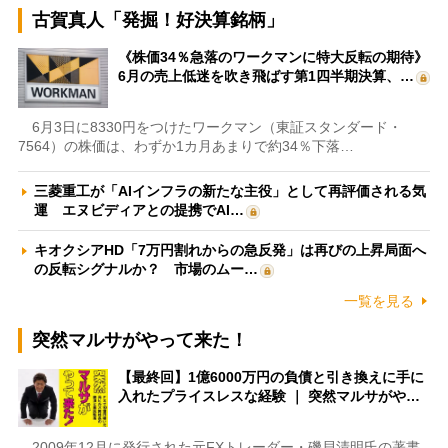
古賀真人「発掘！好決算銘柄」
《株価34％急落のワークマンに特大反転の期待》
6月の売上低迷を吹き飛ばす第1四半期決算、…
6月3日に8330円をつけたワークマン（東証スタンダード・
7564）の株価は、わずか1カ月あまりで約34％下落…
三菱重工が「AIインフラの新たな主役」として再評価される気
運 エヌビディアとの提携でAI…
キオクシアHD「7万円割れからの急反発」は再びの上昇局面へ
の反転シグナルか？ 市場のムー…
一覧を見る
突然マルサがやって来た！
【最終回】1億6000万円の負債と引き換えに手に
入れたプライスレスな経験 ｜ 突然マルサがや…
2009年12月に発行された元FXトレーダー・磯貝清明氏の著書