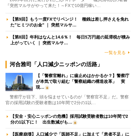
『突然マルサがやって来た！～FXで10億円稼い…
【第9回】もう一度FXでリベンジ！ 種銭は差し押さえを免れ
た”ヒミツのお金” ｜ 突然マルサ…
【第8回】年利はなんと14.6％！ 毎日5万円超の延滞税が積み
上がっていく ｜ 突然マルサ…
一覧を見る
河合雅司「人口減少ニッポンの活路」
【「警察官離れ」に歯止めはかかるか？】警察庁
が本気で取り組む「警察組織の構造改革」 実
現…
警察庁が目下、頭を悩ませているのが「警察官不足」だ。警察
官の採用試験の受験者数は10年間で2分の1以…
【安全・安心ニッポンの危機】採用試験受験者数は10年間で2
分の1以下に！ 出生数減がも…
【医療崩壊】人口減少で「医師不足」に加えて「患者不足」に