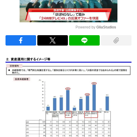
Powered by 
GliaStudios
Mute