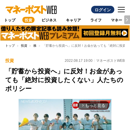
ログイン
トップ
投資
ビジネス
キャリア
ライフ
マネー
トップ
投資
株
「貯蓄から投資へ」に反対！お金があっても「絶対に投資し
投資
2022.08.17 19:00
マネーポストWEB
「貯蓄から投資へ」に反対！お金があっ
ても「絶対に投資したくない」人たちの
ポリシー
もっと見る
arrow_forward_ios