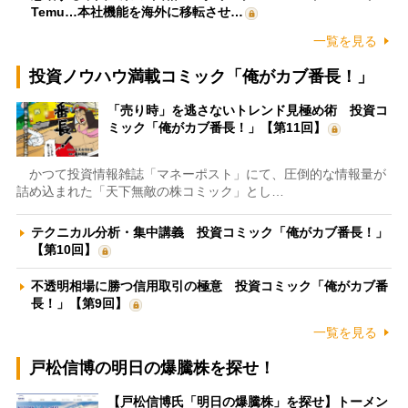
Temu…本社機能を海外に移転させ…
一覧を見る
投資ノウハウ満載コミック「俺がカブ番長！」
「売り時」を逃さないトレンド見極め術 投資コ
ミック「俺がカブ番長！」【第11回】
かつて投資情報雑誌「マネーポスト」にて、圧倒的な情報量が
詰め込まれた「天下無敵の株コミック」とし…
テクニカル分析・集中講義 投資コミック「俺がカブ番長！」
【第10回】
不透明相場に勝つ信用取引の極意 投資コミック「俺がカブ番
長！」【第9回】
一覧を見る
戸松信博の明日の爆騰株を探せ！
【戸松信博氏「明日の爆騰株」を探せ】トーメン