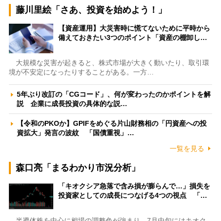
藤川里絵「さあ、投資を始めよう！」
【資産運用】大災害時に慌てないために平時から
備えておきたい3つのポイント「資産の棚卸し…
大規模な災害が起きると、株式市場が大きく動いたり、取引環
境が不安定になったりすることがある。一方…
5年ぶり改訂の「CGコード」、何が変わったのかポイントを解
説 企業に成長投資の具体的な説…
【令和のPKOか】GPIFをめぐる片山財務相の「円資産への投
資拡大」発言の波紋 「国債重視」…
一覧を見る
森口亮「まるわかり市況分析」
「キオクシア急落で含み損が膨らんで…」損失を
投資家としての成長につなげる4つの視点 「…
半導体株を中心に相場の調整色が強まり、7月中旬にはキオク