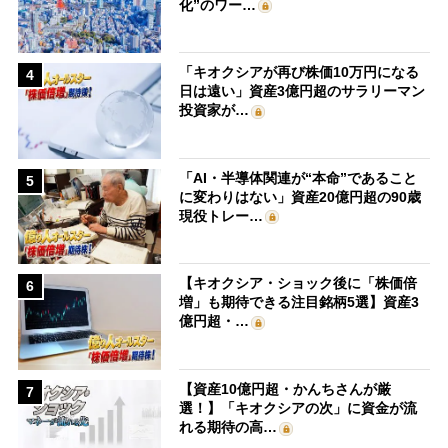
化”のワー…
「キオクシアが再び株価10万円になる
4
日は遠い」資産3億円超のサラリーマン
投資家が…
「AI・半導体関連が“本命”であること
5
に変わりはない」資産20億円超の90歳
現役トレー…
【キオクシア・ショック後に「株価倍
6
増」も期待できる注目銘柄5選】資産3
億円超・…
【資産10億円超・かんちさんが厳
7
選！】「キオクシアの次」に資金が流
れる期待の高…