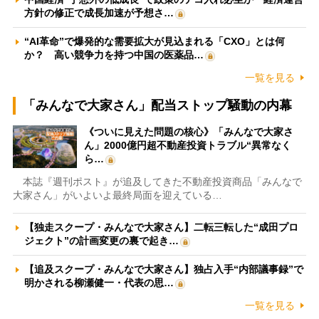
方針の修正で成長加速が予想さ…
“AI革命”で爆発的な需要拡大が見込まれる「CXO」とは何
か？ 高い競争力を持つ中国の医薬品…
一覧を見る
「みんなで大家さん」配当ストップ騒動の内幕
《ついに見えた問題の核心》「みんなで大家さ
ん」2000億円超不動産投資トラブル“異常なく
ら…
本誌『週刊ポスト』が追及してきた不動産投資商品「みんなで
大家さん」がいよいよ最終局面を迎えている…
【独走スクープ・みんなで大家さん】二転三転した“成田プロ
ジェクト”の計画変更の裏で起き…
【追及スクープ・みんなで大家さん】独占入手“内部議事録”で
明かされる柳瀬健一・代表の思…
一覧を見る