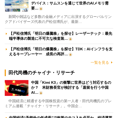
デバイス：サムスンを通じて世界のAIメモリ需
要…
新聞や雑誌など多数の金融メディアに出演するグローバルリン
クアドバイザーズ代表の戸松信博氏が、最新…
【戸松信博氏「明日の爆騰株」を探せ】レーザーテック：最先
端半導体の製造に不可欠な検査装…
【戸松信博氏「明日の爆騰株」を探せ】TDK：AIインフラを支
えるキープレーヤー 成長の再評…
一覧を見る
田代尚機のチャイナ・リサーチ
中国「Kimi K3」の衝撃に世界はどう対応するの
か？ 米財務長官が検討する「蒸留を行う中国
AI…
中国経済に精通する中国株投資の第一人者・田代尚機氏のプレ
ミアム連載「チャイナ・リサーチ」。中国企…
中国経済“予想外の低成長”で政策のテコ入れ必至か 経済運営