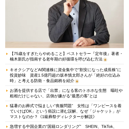
【75歳をすぎたらやめること】ベストセラー『定年後』著者・
楠木新氏が指南する老年期の好循環を呼び込む方法
キオクシアなどAI関連株に資金集中で“割安になった成長株”に
投資妙味 資産1.5億円超の坂本慎太郎さんが「絶好の仕込み
時」と考える防衛・食品銘柄を紹介
お酒を提供する店で「出禁」になる客のトホホな生態 嘔吐や
粗相だけじゃない、店側が嫌がる“最悪の客”とは
猛暑のお葬式で悩ましい“喪服問題” 女性は「ワンピースを着
ていけばOK」という俗説に潜む誤解、なぜ「ジャケット」が
マストなのか？《1級葬祭ディレクターが解説》
急増する中国企業の“国籍ロンダリング” SHEIN、TikTok、