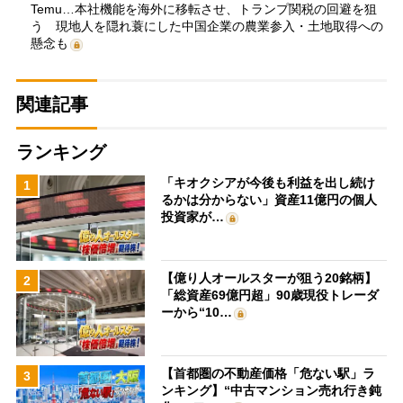
Temu…本社機能を海外に移転させ、トランプ関税の回避を狙
う 現地人を隠れ蓑にした中国企業の農業参入・土地取得への
懸念も
関連記事
ランキング
「キオクシアが今後も利益を出し続け
1
るかは分からない」資産11億円の個人
投資家が…
【億り人オールスターが狙う20銘柄】
2
「総資産69億円超」90歳現役トレーダ
ーから“10…
【首都圏の不動産価格「危ない駅」ラ
3
ンキング】“中古マンション売れ行き鈍