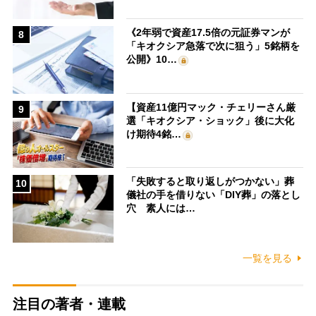
《2年弱で資産17.5倍の元証券マンが
8
「キオクシア急落で次に狙う」5銘柄を
公開》10…
【資産11億円マック・チェリーさん厳
9
選「キオクシア・ショック」後に大化
け期待4銘…
「失敗すると取り返しがつかない」葬
10
儀社の手を借りない「DIY葬」の落とし
穴 素人には…
一覧を見る
注目の著者・連載