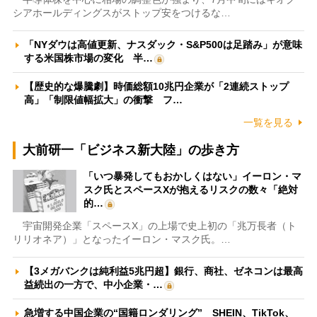
シアホールディングスがストップ安をつけるな…
「NYダウは高値更新、ナスダック・S&P500は足踏み」が意味
する米国株市場の変化 半…
【歴史的な爆騰劇】時価総額10兆円企業が「2連続ストップ
高」「制限値幅拡大」の衝撃 フ…
一覧を見る
大前研一「ビジネス新大陸」の歩き方
「いつ暴発してもおかしくはない」イーロン・マ
スク氏とスペースXが抱えるリスクの数々「絶対
的…
宇宙開発企業「スペースX」の上場で史上初の「兆万長者（ト
リリオネア）」となったイーロン・マスク氏。…
【3メガバンクは純利益5兆円超】銀行、商社、ゼネコンは最高
益続出の一方で、中小企業・…
急増する中国企業の“国籍ロンダリング” SHEIN、TikTok、