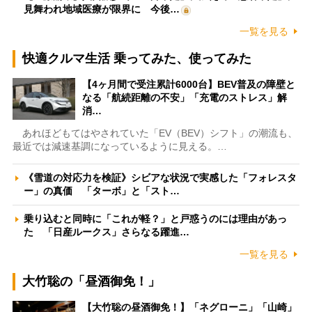
見舞われ地域医療が限界に 今後…
一覧を見る
快適クルマ生活 乗ってみた、使ってみた
【4ヶ月間で受注累計6000台】BEV普及の障壁と
なる「航続距離の不安」「充電のストレス」解
消…
あれほどもてはやされていた「EV（BEV）シフト」の潮流も、
最近では減速基調になっているように見える。…
《雪道の対応力を検証》シビアな状況で実感した「フォレスタ
ー」の真価 「ターボ」と「スト…
乗り込むと同時に「これが軽？」と戸惑うのには理由があっ
た 「日産ルークス」さらなる躍進…
一覧を見る
大竹聡の「昼酒御免！」
【大竹聡の昼酒御免！】「ネグローニ」「山崎」