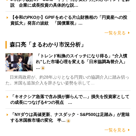
説 企業に成長投資の具体的な説…
【令和のPKOか】GPIFをめぐる片山財務相の「円資産への投
資拡大」発言の波紋 「国債重視」…
一覧を見る
森口亮「まるわかり市況分析」
「トレンド転換のスイッチになり得る」“介入慣
れ”した市場心理を変える「日米協調為替介入」
…
日米両政府が、約28年ぶりとなる円買いの協調介入に踏み切っ
た。米国も追加介入を辞さない姿勢を示して…
「キオクシア急落で含み損が膨らんで…」損失を投資家として
の成長につなげる4つの視点 …
「NYダウは高値更新、ナスダック・S&P500は足踏み」が意味
する米国株市場の変化 半…
一覧を見る