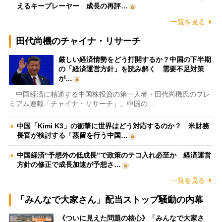
えるキープレーヤー 成長の再評…
一覧を見る
田代尚機のチャイナ・リサーチ
厳しい経済情勢をどう打開するか？中国の下半期
の「経済運営方針」を読み解く 需要不足対策
が…
中国経済に精通する中国株投資の第一人者・田代尚機氏のプレ
ミアム連載「チャイナ・リサーチ」。中国の…
中国「Kimi K3」の衝撃に世界はどう対応するのか？ 米財務
長官が検討する「蒸留を行う中国…
中国経済“予想外の低成長”で政策のテコ入れ必至か 経済運営
方針の修正で成長加速が予想さ…
一覧を見る
「みんなで大家さん」配当ストップ騒動の内幕
《ついに見えた問題の核心》「みんなで大家さ