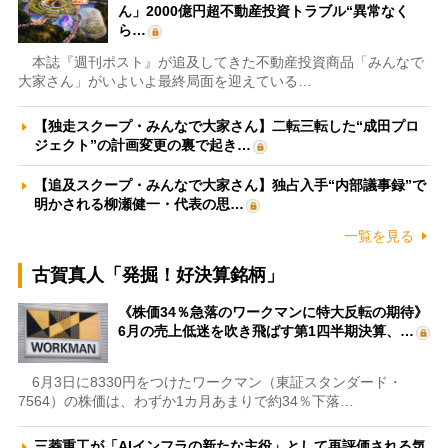
ん」2000億円超不動産投資トラブル“異常なく
ら…
本誌『週刊ポスト』が追及してきた不動産投資商品「みんなで
大家さん」がいよいよ最終局面を迎えている…
【独走スクープ・みんなで大家さん】二転三転した“成田プロ
ジェクト”の計画変更の裏で起き…
【追及スクープ・みんなで大家さん】独占入手“内部議事録”で
明かされる柳瀬健一・代表の思…
一覧を見る
古賀真人「発掘！好決算銘柄」
《株価34％急落のワークマンに特大反転の期待》
6月の売上低迷を吹き飛ばす第1四半期決算、…
6月3日に8330円をつけたワークマン（東証スタンダード・
7564）の株価は、わずか1カ月あまりで約34％下落…
三菱重工が「AIインフラの新たな主役」として再評価される気