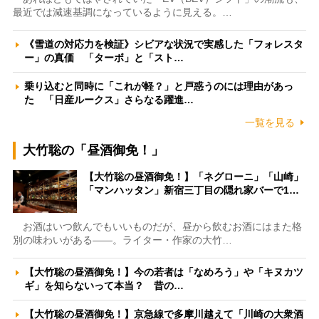
最近では減速基調になっているように見える。…
《雪道の対応力を検証》シビアな状況で実感した「フォレスタ
ー」の真価 「ターボ」と「スト…
乗り込むと同時に「これが軽？」と戸惑うのには理由があっ
た 「日産ルークス」さらなる躍進…
一覧を見る
大竹聡の「昼酒御免！」
【大竹聡の昼酒御免！】「ネグローニ」「山崎」
「マンハッタン」新宿三丁目の隠れ家バーで1…
お酒はいつ飲んでもいいものだが、昼から飲むお酒にはまた格
別の味わいがある――。ライター・作家の大竹…
【大竹聡の昼酒御免！】今の若者は「なめろう」や「キヌカツ
ギ」を知らないって本当？ 昔の…
【大竹聡の昼酒御免！】京急線で多摩川越えて「川崎の大衆酒