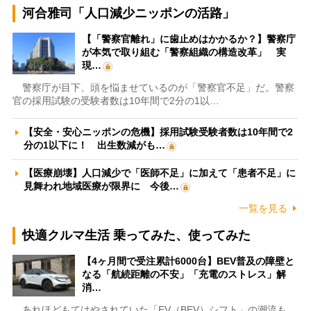
河合雅司「人口減少ニッポンの活路」
【「警察官離れ」に歯止めはかかるか？】警察庁
が本気で取り組む「警察組織の構造改革」 実
現…
警察庁が目下、頭を悩ませているのが「警察官不足」だ。警察
官の採用試験の受験者数は10年間で2分の1以…
【安全・安心ニッポンの危機】採用試験受験者数は10年間で2
分の1以下に！ 出生数減がも…
【医療崩壊】人口減少で「医師不足」に加えて「患者不足」に
見舞われ地域医療が限界に 今後…
一覧を見る
快適クルマ生活 乗ってみた、使ってみた
【4ヶ月間で受注累計6000台】BEV普及の障壁と
なる「航続距離の不安」「充電のストレス」解
消…
あれほどもてはやされていた「EV（BEV）シフト」の潮流も、