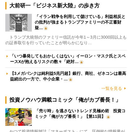
大前研一「ビジネス新大陸」の歩き方
「イラン戦争を利用して儲けている」利益相反と
の批判が強まるトランプファミリーの不正蓄財
疑…
トランプ大統領のファミリー信託が今年1～3月に3000回以上も
の証券取引を行っていたことが明らかになり…
「いつ暴発してもおかしくはない」イーロン・マスク氏とスペ
ースXが抱えるリスクの数々「絶対…
【3メガバンクは純利益5兆円超】銀行、商社、ゼネコンは最高
益続出の一方で、中小企業・…
一覧を見る
投資ノウハウ満載コミック「俺がカブ番長！」
「売り時」を逃さないトレンド見極め術 投資コ
ミック「俺がカブ番長！」【第11回】
かつて投資情報雑誌「マネーポスト」にて、圧倒的な情報量が