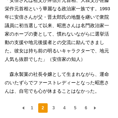
「安倍さんは祖父が岸信介元首相、大叔父が佐藤
栄作元首相という華麗なる政治家一族です。1993
年に安倍さんが父・晋太郎氏の地盤を継いで衆院
議員に初当選して以来、昭恵さんは名門政治家一
家のホープの妻として、慣れないながらに選挙活
動の支援や地元後援者との交流に励んできまし
た。彼女は持ち前の明るいキャラクターで、地元
人気も抜群でした」（安倍家の知人）
森永製菓の社長令嬢として生まれながら、運命
のいたずらでファーストレディーとなった昭恵さ
んは、自宅でも心が休まることはなかった。
1
2
3
4
5
6