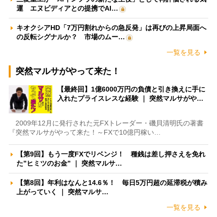
運 エヌビディアとの提携でAI…
キオクシアHD「7万円割れからの急反発」は再びの上昇局面へ
の反転シグナルか？ 市場のムー…
一覧を見る
突然マルサがやって来た！
【最終回】1億6000万円の負債と引き換えに手に
入れたプライスレスな経験 ｜ 突然マルサがや…
2009年12月に発行された元FXトレーダー・磯貝清明氏の著書
『突然マルサがやって来た！～FXで10億円稼い…
【第9回】もう一度FXでリベンジ！ 種銭は差し押さえを免れ
た”ヒミツのお金” ｜ 突然マルサ…
【第8回】年利はなんと14.6％！ 毎日5万円超の延滞税が積み
上がっていく ｜ 突然マルサ…
一覧を見る