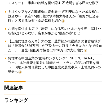
ミスリード 事業の苦戦を覆い隠す“不透明すぎる巨大な数字”
キオクシアなどAI関連株に資金集中で“割安になった成長株”に
投資妙味 資産1.5億円超の坂本慎太郎さんが「絶好の仕込み
時」と考える防衛・食品銘柄を紹介
お酒を提供する店で「出禁」になる客のトホホな生態 嘔吐や
粗相だけじゃない、店側が嫌がる“最悪の客”とは
【土俵に埋まるカネ】大の里、豊昇龍が黒星続きの名古屋場所
は「懸賞金2826万円」が下位力士に渡り「今日はみんなで焼肉
だ！」 金星4個配給で協会は年96万円の支出増に
急増する中国企業の“国籍ロンダリング” SHEIN、TikTok、
Temu…本社機能を海外に移転させ、トランプ関税の回避を狙
う 現地人を隠れ蓑にした中国企業の農業参入・土地取得への
懸念も
関連記事
ランキング