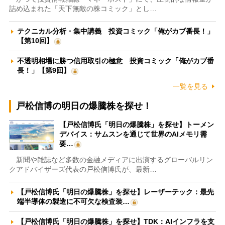
詰め込まれた「天下無敵の株コミック」とし…
テクニカル分析・集中講義 投資コミック「俺がカブ番長！」
【第10回】
不透明相場に勝つ信用取引の極意 投資コミック「俺がカブ番
長！」【第9回】
一覧を見る
戸松信博の明日の爆騰株を探せ！
【戸松信博氏「明日の爆騰株」を探せ】トーメン
デバイス：サムスンを通じて世界のAIメモリ需
要…
新聞や雑誌など多数の金融メディアに出演するグローバルリン
クアドバイザーズ代表の戸松信博氏が、最新…
【戸松信博氏「明日の爆騰株」を探せ】レーザーテック：最先
端半導体の製造に不可欠な検査装…
【戸松信博氏「明日の爆騰株」を探せ】TDK：AIインフラを支