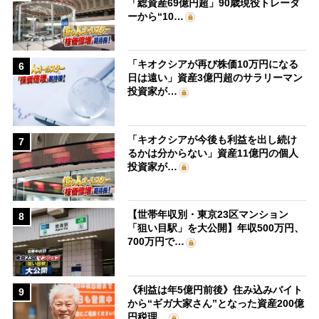
「総資産69億円超」90歳現役トレーダ
ーから“10…
「キオクシアが再び株価10万円になる
6
日は遠い」資産3億円超のサラリーマン
投資家が…
「キオクシアが今後も利益を出し続け
7
るかは分からない」資産11億円の個人
投資家が…
【世帯年収別・東京23区マンション
8
「狙い目駅」を大公開】年収500万円、
700万円で…
《利益は年5億円前後》住み込みバイト
9
から“ギガ大家さん”となった資産200億
円税理…