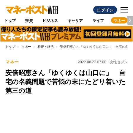
ログイン
トップ
投資
ビジネス
キャリア
ライフ
マネー
トップ
マネー
相続・終活
安倍昭恵さん「ゆくゆくは山口に」 自宅の名義
マネー
2022.08.22 07:00
女性セブン
安倍昭恵さん「ゆくゆくは山口に」 自
宅の名義問題で苦悩の末にたどり着いた
第三の道
Loaded
:
100.00%
/
Unmute