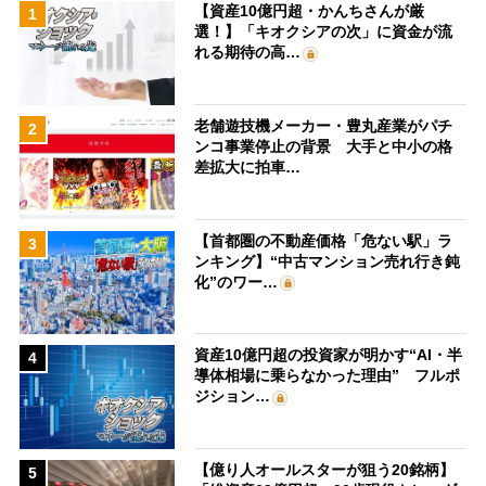
【資産10億円超・かんちさんが厳
1
選！】「キオクシアの次」に資金が流
れる期待の高…
老舗遊技機メーカー・豊丸産業がパチ
2
ンコ事業停止の背景 大手と中小の格
差拡大に拍車…
【首都圏の不動産価格「危ない駅」ラ
3
ンキング】“中古マンション売れ行き鈍
化”のワー…
資産10億円超の投資家が明かす“AI・半
4
導体相場に乗らなかった理由” フルポ
ジション…
【億り人オールスターが狙う20銘柄】
5