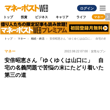
ログイン
トップ
投資
ビジネス
キャリア
ライフ
マネー
トップ
マネー
相続・終活
安倍昭恵さん「ゆくゆくは山口に」 自宅の名義
マネー
2022.08.22 07:00
女性セブン
安倍昭恵さん「ゆくゆくは山口に」 自
宅の名義問題で苦悩の末にたどり着いた
第三の道
Loaded
:
100.00%
/
Unmute