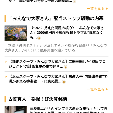
か？ 高い競争力を持つ中国の医薬品…
一覧を見る
「みんなで大家さん」配当ストップ騒動の内幕
《ついに見えた問題の核心》「みんなで大家さ
ん」2000億円超不動産投資トラブル“異常なく
ら…
本誌『週刊ポスト』が追及してきた不動産投資商品「みんなで
大家さん」がいよいよ最終局面を迎えている…
【独走スクープ・みんなで大家さん】二転三転した“成田プロ
ジェクト”の計画変更の裏で起き…
【追及スクープ・みんなで大家さん】独占入手“内部議事録”で
明かされる柳瀬健一・代表の思…
一覧を見る
古賀真人「発掘！好決算銘柄」
三菱重工が「AIインフラの新たな主役」として再