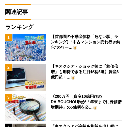
関連記事
ランキング
【首都圏の不動産価格「危ない駅」ラ
1
ンキング】“中古マンション売れ行き鈍
化”のワー…
【キオクシア・ショック後に「株価倍
2
増」も期待できる注目銘柄5選】資産3
億円超・…
《200万円→資産10億円超の
3
DAIBOUCHOU氏が「年末までに株価倍
増期待」の5銘柄を公…
「キオクシアが今後も利益を出し続け