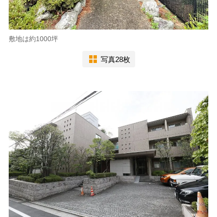
敷地は約1000坪
写真28枚