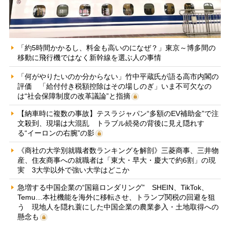
「約5時間かかるし、料金も高いのになぜ？」東京～博多間の
移動に飛行機ではなく新幹線を選ぶ人の事情
「何がやりたいのか分からない」竹中平蔵氏が語る高市内閣の
評価 「給付付き税額控除はその場しのぎ」いま不可欠なの
は“社会保障制度の改革議論”と指摘
【納車時に複数の事故】テスラジャパン“多額のEV補助金”で注
文殺到、現場は大混乱 トラブル続発の背後に見え隠れす
る“イーロンの右腕”の影
《商社の大学別就職者数ランキングを解剖》三菱商事、三井物
産、住友商事への就職者は「東大・早大・慶大で約6割」の現
実 3大学以外で強い大学はどこか
急増する中国企業の“国籍ロンダリング” SHEIN、TikTok、
Temu…本社機能を海外に移転させ、トランプ関税の回避を狙
う 現地人を隠れ蓑にした中国企業の農業参入・土地取得への
懸念も