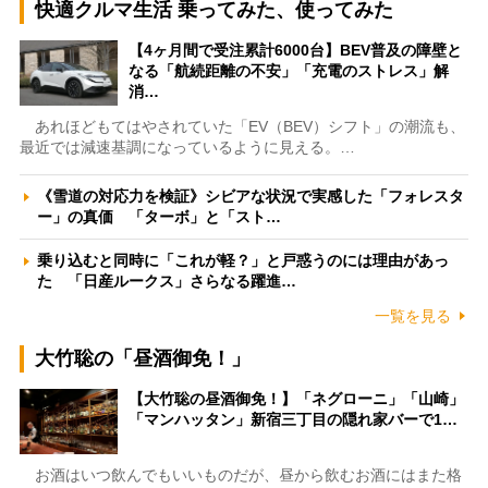
快適クルマ生活 乗ってみた、使ってみた
【4ヶ月間で受注累計6000台】BEV普及の障壁と
なる「航続距離の不安」「充電のストレス」解
消…
あれほどもてはやされていた「EV（BEV）シフト」の潮流も、
最近では減速基調になっているように見える。…
《雪道の対応力を検証》シビアな状況で実感した「フォレスタ
ー」の真価 「ターボ」と「スト…
乗り込むと同時に「これが軽？」と戸惑うのには理由があっ
た 「日産ルークス」さらなる躍進…
一覧を見る
大竹聡の「昼酒御免！」
【大竹聡の昼酒御免！】「ネグローニ」「山崎」
「マンハッタン」新宿三丁目の隠れ家バーで1…
お酒はいつ飲んでもいいものだが、昼から飲むお酒にはまた格