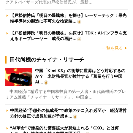
クアドバイザーズ代表の戸松信博氏が、最新…
【戸松信博氏「明日の爆騰株」を探せ】レーザーテック：最先
端半導体の製造に不可欠な検査装…
【戸松信博氏「明日の爆騰株」を探せ】TDK：AIインフラを支
えるキープレーヤー 成長の再評…
一覧を見る
田代尚機のチャイナ・リサーチ
中国「Kimi K3」の衝撃に世界はどう対応するの
か？ 米財務長官が検討する「蒸留を行う中国
AI…
中国経済に精通する中国株投資の第一人者・田代尚機氏のプレ
ミアム連載「チャイナ・リサーチ」。中国企…
中国経済“予想外の低成長”で政策のテコ入れ必至か 経済運営
方針の修正で成長加速が予想さ…
“AI革命”で爆発的な需要拡大が見込まれる「CXO」とは何