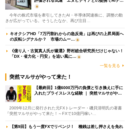
評価される気運 エヌビディアとの提携でAIデ…
今年の株式市場を牽引してきたAI・半導体関連株に、調整の動
きが広がっている。そうしたなか、再び注目…
キオクシアHD「7万円割れからの急反発」は再びの上昇局面へ
の反転シグナルか？ 市場のムー…
《億り人・古賀真人氏が厳選》野村総合研究所だけじゃない！
「DX・省力化・円安」を追い風に…
一覧を見る
突然マルサがやって来た！
【最終回】1億6000万円の負債と引き換えに手に
入れたプライスレスな経験 ｜ 突然マルサがや…
2009年12月に発行された元FXトレーダー・磯貝清明氏の著書
『突然マルサがやって来た！～FXで10億円稼い…
【第9回】もう一度FXでリベンジ！ 種銭は差し押さえを免れ