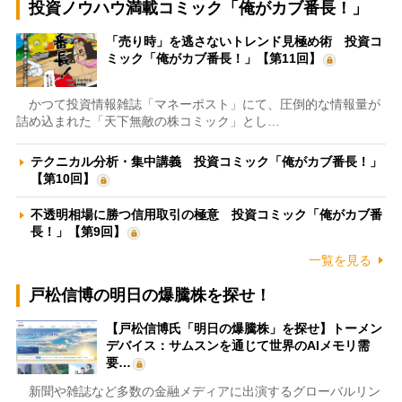
投資ノウハウ満載コミック「俺がカブ番長！」
「売り時」を逃さないトレンド見極め術 投資コ
ミック「俺がカブ番長！」【第11回】
かつて投資情報雑誌「マネーポスト」にて、圧倒的な情報量が
詰め込まれた「天下無敵の株コミック」とし…
テクニカル分析・集中講義 投資コミック「俺がカブ番長！」
【第10回】
不透明相場に勝つ信用取引の極意 投資コミック「俺がカブ番
長！」【第9回】
一覧を見る
戸松信博の明日の爆騰株を探せ！
【戸松信博氏「明日の爆騰株」を探せ】トーメン
デバイス：サムスンを通じて世界のAIメモリ需
要…
新聞や雑誌など多数の金融メディアに出演するグローバルリン