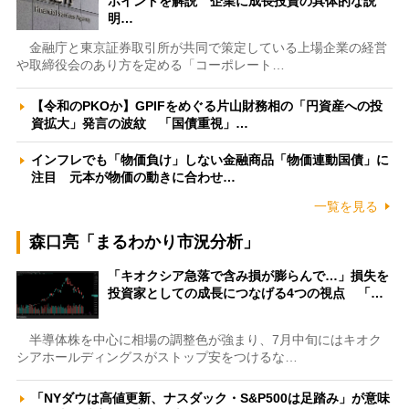
ポイントを解説 企業に成長投資の具体的な説
明…
金融庁と東京証券取引所が共同で策定している上場企業の経営
や取締役会のあり方を定める「コーポレート…
【令和のPKOか】GPIFをめぐる片山財務相の「円資産への投
資拡大」発言の波紋 「国債重視」…
インフレでも「物価負け」しない金融商品「物価連動国債」に
注目 元本が物価の動きに合わせ…
一覧を見る
森口亮「まるわかり市況分析」
「キオクシア急落で含み損が膨らんで…」損失を
投資家としての成長につなげる4つの視点 「…
半導体株を中心に相場の調整色が強まり、7月中旬にはキオク
シアホールディングスがストップ安をつけるな…
「NYダウは高値更新、ナスダック・S&P500は足踏み」が意味