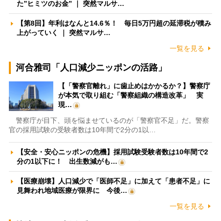
た”ヒミツのお金” ｜ 突然マルサ…
【第8回】年利はなんと14.6％！ 毎日5万円超の延滞税が積み
上がっていく ｜ 突然マルサ…
一覧を見る
河合雅司「人口減少ニッポンの活路」
【「警察官離れ」に歯止めはかかるか？】警察庁
が本気で取り組む「警察組織の構造改革」 実
現…
警察庁が目下、頭を悩ませているのが「警察官不足」だ。警察
官の採用試験の受験者数は10年間で2分の1以…
【安全・安心ニッポンの危機】採用試験受験者数は10年間で2
分の1以下に！ 出生数減がも…
【医療崩壊】人口減少で「医師不足」に加えて「患者不足」に
見舞われ地域医療が限界に 今後…
一覧を見る