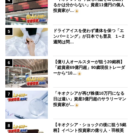
4
るかは分からない」資産11億円の個人
投資家が…
ドライアイスを使わず遺体を保つ「エ
5
ンバーミング」が日本でも普及 1～2
週間は問…
【億り人オールスターが狙う20銘柄】
6
「総資産69億円超」90歳現役トレーダ
ーから“10…
「キオクシアが再び株価10万円になる
7
日は遠い」資産3億円超のサラリーマン
投資家が…
【キオクシア・ショックの後に狙う5銘
8
柄】イベント投資家の億り人・羽根英