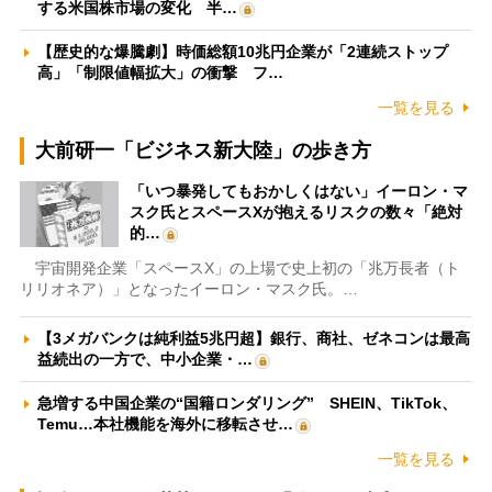
する米国株市場の変化 半…
【歴史的な爆騰劇】時価総額10兆円企業が「2連続ストップ
高」「制限値幅拡大」の衝撃 フ…
一覧を見る
大前研一「ビジネス新大陸」の歩き方
「いつ暴発してもおかしくはない」イーロン・マ
スク氏とスペースXが抱えるリスクの数々「絶対
的…
宇宙開発企業「スペースX」の上場で史上初の「兆万長者（ト
リリオネア）」となったイーロン・マスク氏。…
【3メガバンクは純利益5兆円超】銀行、商社、ゼネコンは最高
益続出の一方で、中小企業・…
急増する中国企業の“国籍ロンダリング” SHEIN、TikTok、
Temu…本社機能を海外に移転させ…
一覧を見る