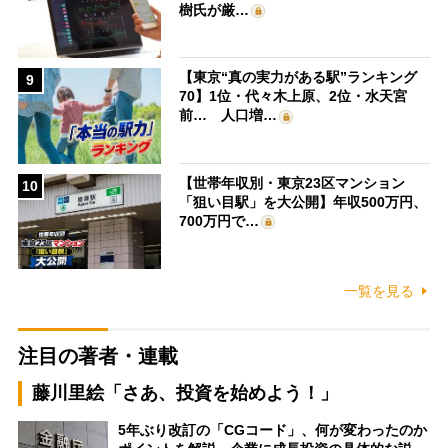
樹氏が厳…
【東京“真の実力がある駅”ランキング
9
70】1位・代々木上原、2位・水天宮
前… 人口増…
【世帯年収別・東京23区マンション
10
「狙い目駅」を大公開】年収500万円、
700万円で…
一覧を見る
注目の著者・連載
藤川里絵「さあ、投資を始めよう！」
5年ぶり改訂の「CGコード」、何が変わったのか