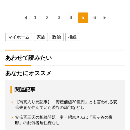
1
2
3
4
5
6
マイホーム
家族
政治
相続
あわせて読みたい
あなたにオススメ
関連記事
【写真入り元記事】「資産価値20億円」とも言われる安
倍夫妻が住んでいた渋谷の邸宅なども
安倍晋三氏の相続問題 妻・昭恵さんは「富ヶ谷の豪
邸」の配偶者居住権なし